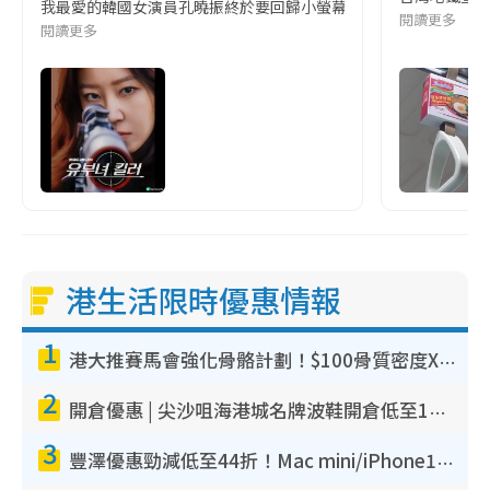
我最愛的韓國女演員孔曉振終於要回歸小螢幕啦!這次的劇本改編自同名
閱讀更多
閱讀更多
港生活限時優惠情報
1
港大推賽馬會強化骨骼計劃！$100骨質密度X光檢查 完成免費運動訓練送超市禮券！附參加資格
2
開倉優惠 | 尖沙咀海港城名牌波鞋開倉低至1折！On鞋$899起／Joy&Peace鞋履$98起
3
豐澤優惠勁減低至44折！Mac mini/iPhone17Pro大減價！廚房家電$220起