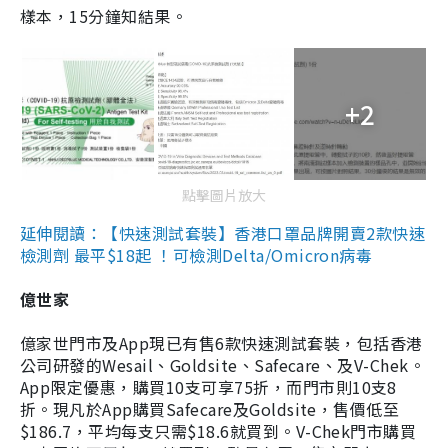
樣本，15分鐘知結果。
+2
點擊圖片放大
延伸閱讀：【快速測試套裝】香港口罩品牌開賣2款快速
檢測劑 最平$18起 ！可檢測Delta/Omicron病毒
億世家
億家世門市及App現已有售6款快速測試套裝，包括香港
公司研發的Wesail、Goldsite、Safecare、及V-Chek。
App限定優惠，購買10支可享75折，而門市則10支8
折。現凡於App購買Safecare及Goldsite，售價低至
$186.7，平均每支只需$18.6就買到。V-Chek門市購買