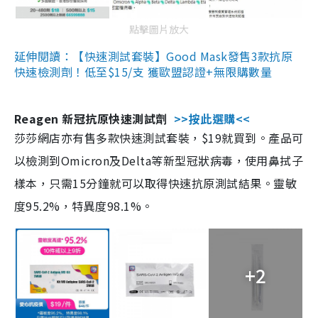
點擊圖片放大
延伸閱讀：【快速測試套裝】Good Mask發售3款抗原
快速檢測劑！低至$15/支 獲歐盟認證+無限購數量
Reagen 新冠抗原快速測試劑
>>按此選購<<
莎莎網店亦有售多款快速測試套裝，$19就買到。產品可
以檢測到Omicron及Delta等新型冠狀病毒，使用鼻拭子
樣本，只需15分鐘就可以取得快速抗原測試結果。靈敏
度95.2%，特異度98.1%。
+2