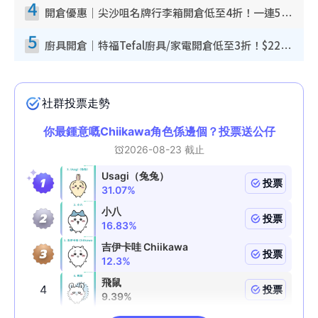
4
開倉優惠｜尖沙咀名牌行李箱開倉低至4折！一連5日 American Tourister/ace./Hallmark $200起！
5
廚具開倉｜特福Tefal廚具/家電開倉低至3折！$220起買平底鍋/炒鑊/湯煲！電飯煲/吸塵機/燙斗$418起