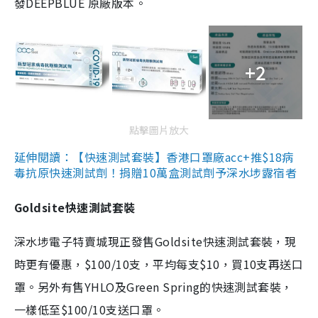
發DEEPBLUE 原廠版本。
+2
點擊圖片放大
延伸閱讀：【快速測試套裝】香港口罩廠acc+推$18病
毒抗原快速測試劑！捐贈10萬盒測試劑予深水埗露宿者
Goldsite快速測試套裝
深水埗電子特賣城現正發售Goldsite快速測試套裝，現
時更有優惠，$100/10支，平均每支$10，買10支再送口
罩。另外有售YHLO及Green Spring的快速測試套裝，
一樣低至$100/10支送口罩。