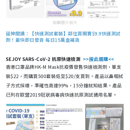
點擊圖片放大
延伸閱讀：【快速測試套裝】鄰住買開賣$9.9快速測試
劑！最快即日發貨 每日15萬盒補貨
SEJOY SARS-CoV-2 抗原快速檢測
>>按此選購<<
香港口罩品牌HK-M Mask抗疫價發售快速檢測劑，單支
裝$22，而購買500套裝低至$20/支買到。產品以鼻咽拭
子方式採樣，準確性高達99%，15分鐘就知結果。產品
已列在歐盟2019冠狀病毒病快速抗原測試通用名單。