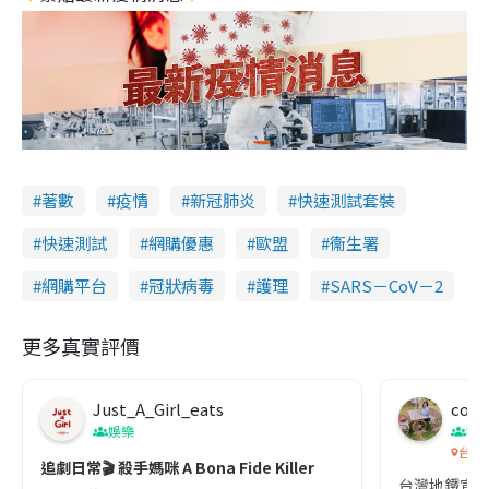
著數
疫情
新冠肺炎
快速測試套裝
快速測試
網購優惠
歐盟
衞生署
網購平台
冠狀病毒
護理
SARS－CoV－2
更多真實評價
Just_A_Girl_eats
co c
娛樂
吹
台灣
追劇日常🎬 殺手媽咪 A Bona Fide Killer
台灣地鐵宣