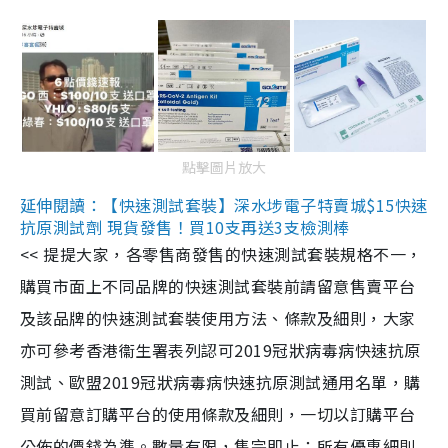
點擊圖片放大
延伸閱讀：【快速測試套裝】深水埗電子特賣城$15快速
抗原測試劑 現貨發售！買10支再送3支檢測棒
<< 提提大家，各零售商發售的快速測試套裝規格不一，
購買市面上不同品牌的快速測試套裝前請留意售賣平台
及該品牌的快速測試套裝使用方法、條款及細則，大家
亦可參考香港衞生署表列認可2019冠狀病毒病快速抗原
測試、歐盟2019冠狀病毒病快速抗原測試通用名單，購
買前留意訂購平台的使用條款及細則，一切以訂購平台
公佈的價錢為準。數量有限，售完即止；所有優惠細則