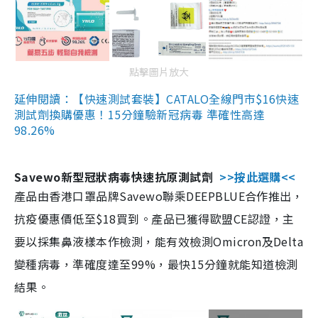
點擊圖片放大
延伸閱讀：【快速測試套裝】CATALO全線門市$16快速
測試劑換購優惠！15分鐘驗新冠病毒 準確性高達
98.26%
Savewo新型冠狀病毒快速抗原測試劑
>>按此選購<<
產品由香港口罩品牌Savewo聯乘DEEPBLUE合作推出，
抗疫優惠價低至$18買到。產品已獲得歐盟CE認證，主
要以採集鼻液樣本作檢測，能有效檢測Omicron及Delta
變種病毒，準確度達至99%，最快15分鐘就能知道檢測
結果。