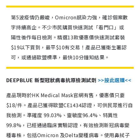
第5波疫情仍嚴峻，Omicron感染力強，確診個案數
字持續高企。不少市民購買快速測試「看門口」或
陽性後作每日檢測。精選13款優惠價快速測試套裝
$19以下買到，最平$10有交易！產品已獲衛生署認
可，或通過歐盟標準，最快10分鐘知結果。
DEEPBLUE 新型冠狀病毒抗原檢測試劑
>>按此選購<<
產品現時於HK Medical Mask官網有售，優惠價只要
$18/件。產品已獲得歐盟CE1434認證，可供民眾進行自
我檢測。準確度 99.03%、靈敏度96.4%、特異性
99.8%，已經通過臨床實驗認證，有效檢測新冠病毒變
種毒株，包括Omicron 及Delta變種病毒。使用鼻拭子