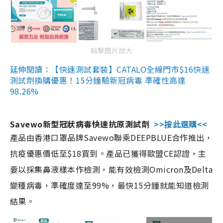
點擊圖片放大
延伸閱讀：【快速測試套裝】CATALO全線門市$16快速
測試劑換購優惠！15分鐘驗新冠病毒 準確性高達
98.26%
Savewo新型冠狀病毒快速抗原測試劑
>>按此選購<<
產品由香港口罩品牌Savewo聯乘DEEPBLUE合作推出，
抗疫優惠價低至$18買到。產品已獲得歐盟CE認證，主
要以採集鼻液樣本作檢測，能有效檢測Omicron及Delta
變種病毒，準確度達至99%，最快15分鐘就能知道檢測
結果。