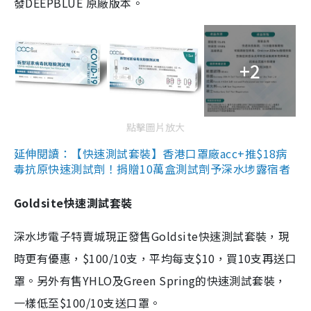
發DEEPBLUE 原廠版本。
+2
點擊圖片放大
延伸閱讀：【快速測試套裝】香港口罩廠acc+推$18病
毒抗原快速測試劑！捐贈10萬盒測試劑予深水埗露宿者
Goldsite快速測試套裝
深水埗電子特賣城現正發售Goldsite快速測試套裝，現
時更有優惠，$100/10支，平均每支$10，買10支再送口
罩。另外有售YHLO及Green Spring的快速測試套裝，
一樣低至$100/10支送口罩。