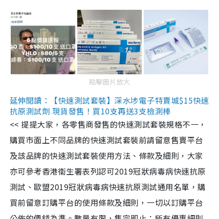
點擊圖片放大
延伸閱讀：【快速測試套裝】深水埗電子特賣城$15快速
抗原測試劑 現貨發售！買10支再送3支檢測棒
<< 提提大家，各零售商發售的快速測試套裝規格不一，
購買市面上不同品牌的快速測試套裝前請留意售賣平台
及該品牌的快速測試套裝使用方法、條款及細則，大家
亦可參考香港衞生署表列認可2019冠狀病毒病快速抗原
測試、歐盟2019冠狀病毒病快速抗原測試通用名單，購
買前留意訂購平台的使用條款及細則，一切以訂購平台
公佈的價錢為準。數量有限，售完即止；所有優惠細則