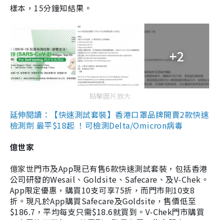
樣本，15分鐘知結果。
+2
點擊圖片放大
延伸閱讀：【快速測試套裝】香港口罩品牌開賣2款快速
檢測劑 最平$18起 ！可檢測Delta/Omicron病毒
億世家
億家世門市及App現已有售6款快速測試套裝，包括香港
公司研發的Wesail、Goldsite、Safecare、及V-Chek。
App限定優惠，購買10支可享75折，而門市則10支8
折。現凡於App購買Safecare及Goldsite，售價低至
$186.7，平均每支只需$18.6就買到。V-Chek門市購買