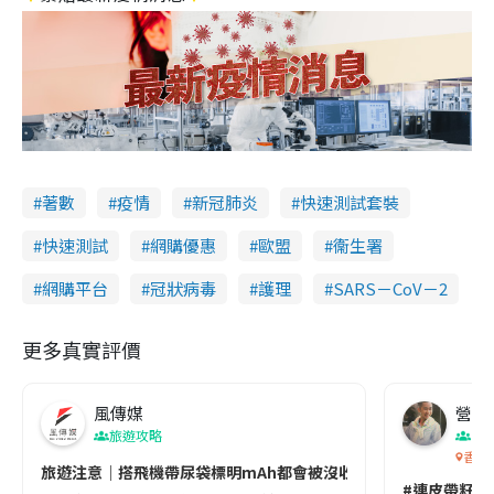
著數
疫情
新冠肺炎
快速測試套裝
快速測試
網購優惠
歐盟
衞生署
網購平台
冠狀病毒
護理
SARS－CoV－2
更多真實評價
風傳媒
營養教
旅遊攻略
生
香港
旅遊注意｜搭飛機帶尿袋標明mAh都會被沒收😱出發前切記檢查「1
#連皮帶籽都