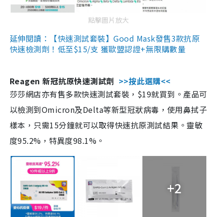
點擊圖片放大
延伸閱讀：【快速測試套裝】Good Mask發售3款抗原
快速檢測劑！低至$15/支 獲歐盟認證+無限購數量
Reagen 新冠抗原快速測試劑
>>按此選購<<
莎莎網店亦有售多款快速測試套裝，$19就買到。產品可
以檢測到Omicron及Delta等新型冠狀病毒，使用鼻拭子
樣本，只需15分鐘就可以取得快速抗原測試結果。靈敏
度95.2%，特異度98.1%。
+2