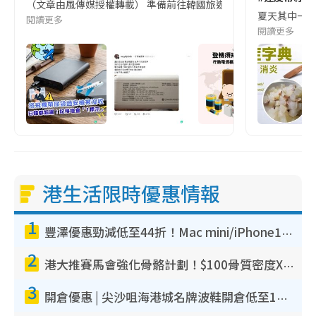
（文章由風傳媒授權轉載） 準備前往韓國旅遊的民眾，近期要特別留
夏天其中一種時
閱讀更多
閱讀更多
港生活限時優惠情報
1
豐澤優惠勁減低至44折！Mac mini/iPhone17Pro大減價！廚房家電$220起
2
港大推賽馬會強化骨骼計劃！$100骨質密度X光檢查 完成免費運動訓練送超市禮券！附參加資格
3
開倉優惠 | 尖沙咀海港城名牌波鞋開倉低至1折！On鞋$899起／Joy&Peace鞋履$98起