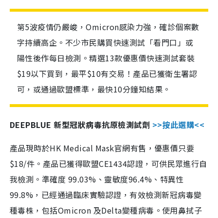
第5波疫情仍嚴峻，Omicron感染力強，確診個案數
字持續高企。不少市民購買快速測試「看門口」或
陽性後作每日檢測。精選13款優惠價快速測試套裝
$19以下買到，最平$10有交易！產品已獲衛生署認
可，或通過歐盟標準，最快10分鐘知結果。
DEEPBLUE 新型冠狀病毒抗原檢測試劑
>>按此選購<<
產品現時於HK Medical Mask官網有售，優惠價只要
$18/件。產品已獲得歐盟CE1434認證，可供民眾進行自
我檢測。準確度 99.03%、靈敏度96.4%、特異性
99.8%，已經通過臨床實驗認證，有效檢測新冠病毒變
種毒株，包括Omicron 及Delta變種病毒。使用鼻拭子