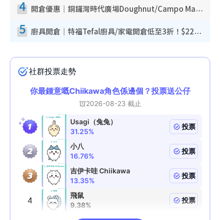
4
開倉優惠｜銅鑼灣時代廣場Doughnut/Campo Marzio開倉低至1折！背囊、書包、手袋劈價$200起
5
廚具開倉｜特福Tefal廚具/家電開倉低至3折！$220起買平底鍋/炒鑊/湯煲！電飯煲/吸塵機/燙斗$418起