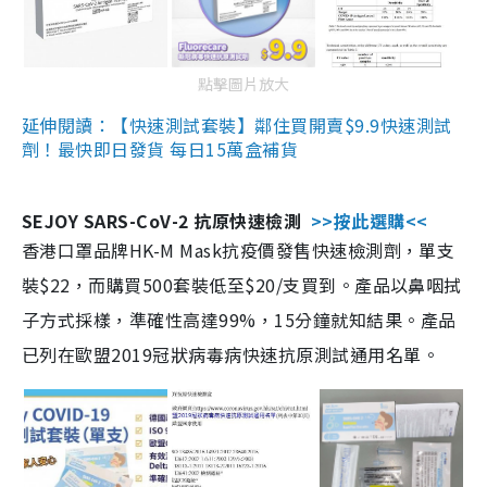
點擊圖片放大
延伸閱讀：【快速測試套裝】鄰住買開賣$9.9快速測試
劑！最快即日發貨 每日15萬盒補貨
SEJOY SARS-CoV-2 抗原快速檢測
>>按此選購<<
香港口罩品牌HK-M Mask抗疫價發售快速檢測劑，單支
裝$22，而購買500套裝低至$20/支買到。產品以鼻咽拭
子方式採樣，準確性高達99%，15分鐘就知結果。產品
已列在歐盟2019冠狀病毒病快速抗原測試通用名單。