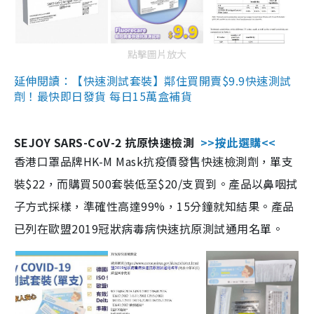
點擊圖片放大
延伸閱讀：【快速測試套裝】鄰住買開賣$9.9快速測試
劑！最快即日發貨 每日15萬盒補貨
SEJOY SARS-CoV-2 抗原快速檢測
>>按此選購<<
香港口罩品牌HK-M Mask抗疫價發售快速檢測劑，單支
裝$22，而購買500套裝低至$20/支買到。產品以鼻咽拭
子方式採樣，準確性高達99%，15分鐘就知結果。產品
已列在歐盟2019冠狀病毒病快速抗原測試通用名單。