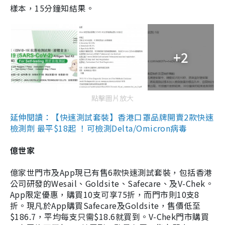
樣本，15分鐘知結果。
+2
點擊圖片放大
延伸閱讀：【快速測試套裝】香港口罩品牌開賣2款快速
檢測劑 最平$18起 ！可檢測Delta/Omicron病毒
億世家
億家世門市及App現已有售6款快速測試套裝，包括香港
公司研發的Wesail、Goldsite、Safecare、及V-Chek。
App限定優惠，購買10支可享75折，而門市則10支8
折。現凡於App購買Safecare及Goldsite，售價低至
$186.7，平均每支只需$18.6就買到。V-Chek門市購買