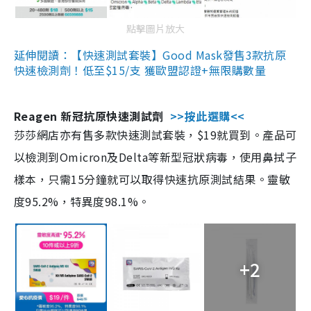
點擊圖片放大
延伸閱讀：【快速測試套裝】Good Mask發售3款抗原
快速檢測劑！低至$15/支 獲歐盟認證+無限購數量
Reagen 新冠抗原快速測試劑
>>按此選購<<
莎莎網店亦有售多款快速測試套裝，$19就買到。產品可
以檢測到Omicron及Delta等新型冠狀病毒，使用鼻拭子
樣本，只需15分鐘就可以取得快速抗原測試結果。靈敏
度95.2%，特異度98.1%。
+2