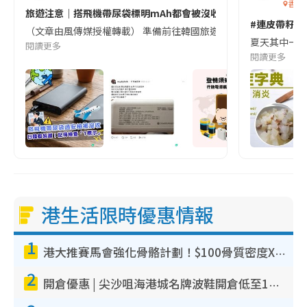
香港
旅遊注意｜搭飛機帶尿袋標明mAh都會被沒收😱出發前切記檢查「1
#連皮帶籽都
（文章由風傳媒授權轉載） 準備前往韓國旅遊的民眾，近期要特別留
夏天其中一種時
閱讀更多
閱讀更多
港生活限時優惠情報
1
港大推賽馬會強化骨骼計劃！$100骨質密度X光檢查 完成免費運動訓練送超市禮券！附參加資格
2
開倉優惠 | 尖沙咀海港城名牌波鞋開倉低至1折！On鞋$899起／Joy&Peace鞋履$98起