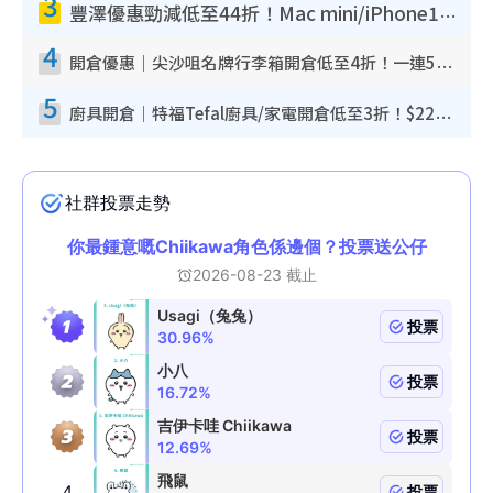
3
豐澤優惠勁減低至44折！Mac mini/iPhone17Pro大減價！廚房家電$220起
4
開倉優惠｜尖沙咀名牌行李箱開倉低至4折！一連5日 American Tourister/ace./Hallmark $200起！
5
廚具開倉｜特福Tefal廚具/家電開倉低至3折！$220起買平底鍋/炒鑊/湯煲！電飯煲/吸塵機/燙斗$418起