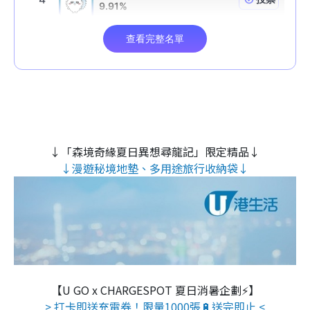
↓「森境奇緣夏日異想尋龍記」限定精品↓
↓漫遊秘境地墊、多用途旅行收納袋↓
【U GO x CHARGESPOT 夏日消暑企劃⚡】
> 打卡即送充電券！限量1000張🔋送完即止 <