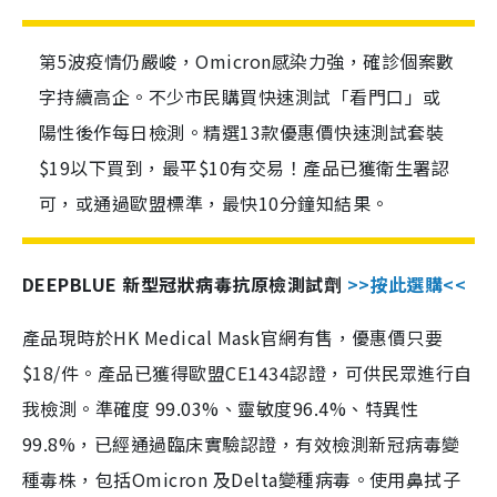
第5波疫情仍嚴峻，Omicron感染力強，確診個案數
字持續高企。不少市民購買快速測試「看門口」或
陽性後作每日檢測。精選13款優惠價快速測試套裝
$19以下買到，最平$10有交易！產品已獲衛生署認
可，或通過歐盟標準，最快10分鐘知結果。
DEEPBLUE 新型冠狀病毒抗原檢測試劑
>>按此選購<<
產品現時於HK Medical Mask官網有售，優惠價只要
$18/件。產品已獲得歐盟CE1434認證，可供民眾進行自
我檢測。準確度 99.03%、靈敏度96.4%、特異性
99.8%，已經通過臨床實驗認證，有效檢測新冠病毒變
種毒株，包括Omicron 及Delta變種病毒。使用鼻拭子