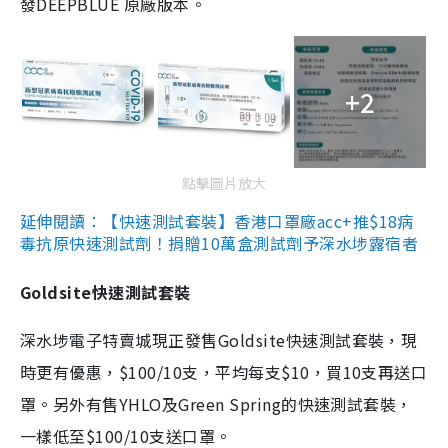
發DEEPBLUE 原廠版本。
+2
點擊圖片放大
延伸閱讀：【快速測試套裝】香港口罩廠acc+推$18病
毒抗原快速測試劑！捐贈10萬盒測試劑予深水埗露宿者
Goldsite快速測試套裝
深水埗電子特賣城現正發售Goldsite快速測試套裝，現
時更有優惠，$100/10支，平均每支$10，買10支再送口
罩。另外有售YHLO及Green Spring的快速測試套裝，
一樣低至$100/10支送口罩。