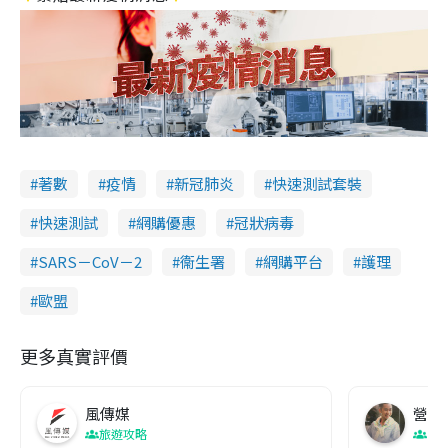
著數
疫情
新冠肺炎
快速測試套裝
快速測試
網購優惠
冠狀病毒
SARS－CoV－2
衞生署
網購平台
護理
歐盟
更多真實評價
風傳媒
營養教
旅遊攻略
生