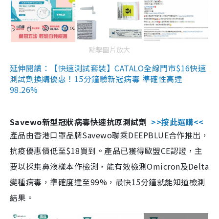
點擊圖片放大
延伸閱讀：【快速測試套裝】CATALO全線門市$16快速
測試劑換購優惠！15分鐘驗新冠病毒 準確性高達
98.26%
Savewo新型冠狀病毒快速抗原測試劑
>>按此選購<<
產品由香港口罩品牌Savewo聯乘DEEPBLUE合作推出，
抗疫優惠價低至$18買到。產品已獲得歐盟CE認證，主
要以採集鼻液樣本作檢測，能有效檢測Omicron及Delta
變種病毒，準確度達至99%，最快15分鐘就能知道檢測
結果。