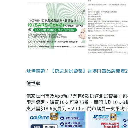
延伸閱讀：【快速測試套裝】香港口罩品牌開賣2款快速
億世家
億家世門市及App現已有售6款快速測試套裝，包括香港公司
限定優惠，購買10支可享75折，而門市則10支8折。現
支只需$18.6就買到。V-Chek門市購買一支平