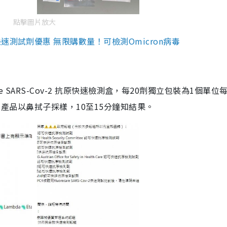
點擊圖片放大
測試劑優惠 無限購數量！可檢測Omicron病毒
are SARS-Cov-2 抗原快速檢測盒，每20劑獨立包裝為1個單位
5。產品以鼻拭子採樣，10至15分鐘知結果。