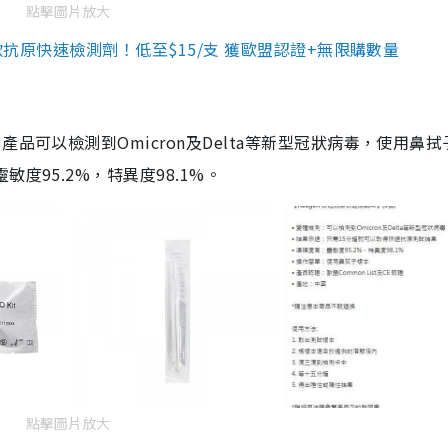
點擊圖片放大
3款抗原快速檢測劑！低至$15/支 獲歐盟認證+無限購數量
品可以檢測到Omicron及Delta等新型冠狀病毒，使用鼻拭
度95.2%，特異度98.1%。
點擊圖片放大