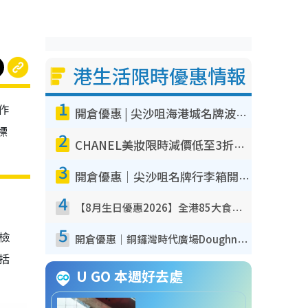
港生活限時優惠情報
1
作
開倉優惠 | 尖沙咀海港城名牌波鞋開倉低至1折！On鞋$899起／Joy&Peace鞋履$98起
標
2
CHANEL美妝限時減價低至3折！人氣粉底/唇膏/精華液低至$275！COCO香水都有平
3
開倉優惠｜尖沙咀名牌行李箱開倉低至4折！一連5日 American Tourister/ace./Hallmark $200起！
4
【8月生日優惠2026】全港85大食買玩著數攻略 自助餐/火鍋放題同行免費＋誠品/DONKI送現金券
5
我檢
開倉優惠｜銅鑼灣時代廣場Doughnut/Campo Marzio開倉低至1折！背囊、書包、手袋劈價$200起
包括
U GO 本週好去處