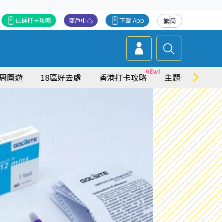
社群打卡攻略
商戶中心
下載 App
繁
简
周圍遊
18區好去處
香港打卡攻略
主題特集