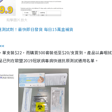
點擊圖片放大
速測試劑！最快即日發貨 每日15萬盒補貨
<<
，單支裝$22，而購買500套裝低至$20/支買到。產品以鼻咽
品已列在歐盟2019冠狀病毒病快速抗原測試通用名單。