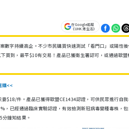
在Google追蹤
《UHK 港生活》
診個案數字持續高企。不少市民購買快速測試「看門口」或陽性後
以下買到，最平$10有交易！產品已獲衛生署認可，或通過歐盟
選購<<
惠價只要$18/件。產品已獲得歐盟CE1434認證，可供民眾進行自
性99.8%，已經通過臨床實驗認證，有效檢測新冠病毒變種毒株，
，15分鐘知結果。