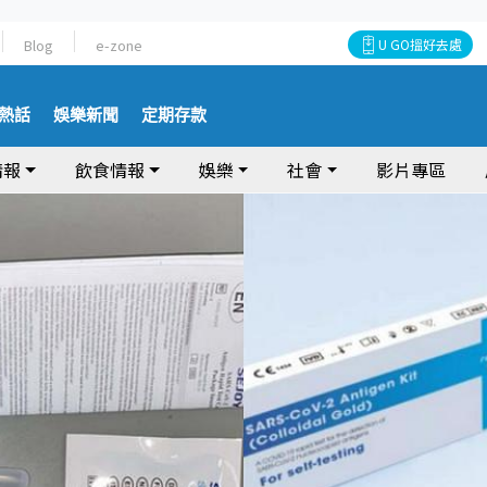
Blog
e-zone
U GO搵好去處
熱話
娛樂新聞
定期存款
情報
飲食情報
娛樂
社會
影片專區