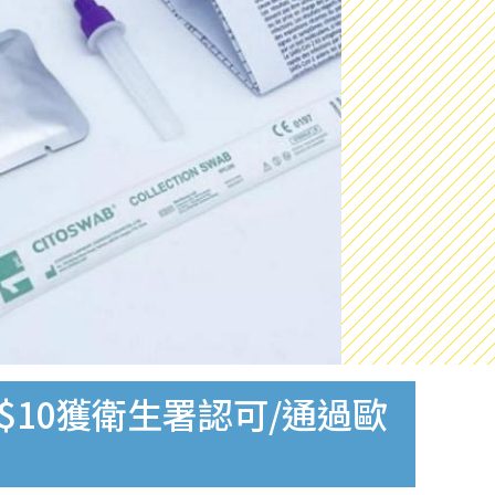
$10獲衛生署認可/通過歐