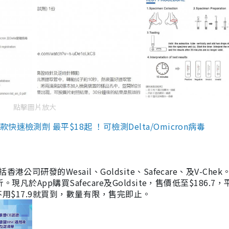
點擊圖片放大
檢測劑 最平$18起 ！可檢測Delta/Omicron病毒
研發的Wesail、Goldsite、Safecare、及V-Chek。
凡於App購買Safecare及Goldsite，售價低至$186.7
均不用$17.9就買到，數量有限，售完即止。