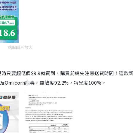
點擊圖片放大
劑，現時只要超低價$9.9就買到，購買前請先注意送貨時間！這款
Omicorn病毒，靈敏度92.2%，特異度100%。