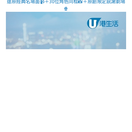
還原經典名場面📹＋30位角色同框📸＋原創限定感謝劇場
🍿