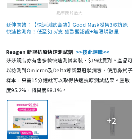
點擊圖片放大
延伸閱讀：【快速測試套裝】Good Mask發售3款抗原
快速檢測劑！低至$15/支 獲歐盟認證+無限購數量
Reagen 新冠抗原快速測試劑
>>按此選購<<
莎莎網店亦有售多款快速測試套裝，$19就買到。產品可
以檢測到Omicron及Delta等新型冠狀病毒，使用鼻拭子
樣本，只需15分鐘就可以取得快速抗原測試結果。靈敏
度95.2%，特異度98.1%。
+2