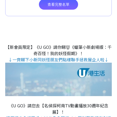
【新會員限定】《U GO》請你睇👹《蠟筆小新劇場版：千
奇百怪！我的妖怪假期》！
↓一齊睇下小新同妖怪朋友們點樣聯手拯救屋企人啦↓
《U GO》請您去【名偵探柯南TV動畫播放30週年紀念
展】！