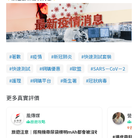
著數
疫情
新冠肺炎
快速測試套裝
快速測試
網購優惠
歐盟
SARS－CoV－2
護理
網購平台
衞生署
冠狀病毒
更多真實評價
風傳媒
營養教
旅遊攻略
生
香港
旅遊注意｜搭飛機帶尿袋標明mAh都會被沒收😱出發前切記檢查「1
#連皮帶籽都