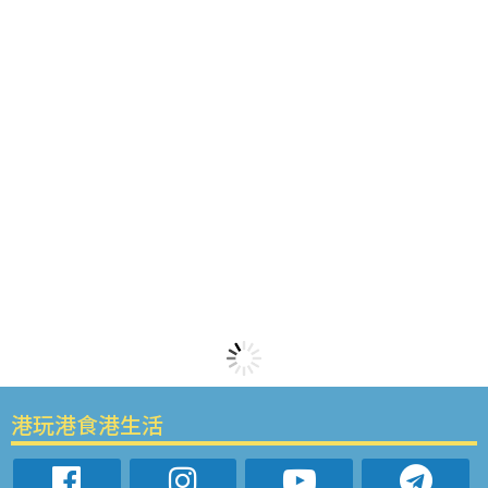
港玩港食港生活