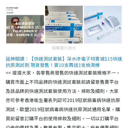
點擊圖片放大
延伸閱讀：【快速測試套裝】深水埗電子特賣城$15快速
抗原測試劑 現貨發售！買10支再送3支檢測棒
<< 提提大家，各零售商發售的快速測試套裝規格不一，
購買市面上不同品牌的快速測試套裝前請留意售賣平台
及該品牌的快速測試套裝使用方法、條款及細則，大家
亦可參考香港衞生署表列認可2019冠狀病毒病快速抗原
測試、歐盟2019冠狀病毒病快速抗原測試通用名單，購
買前留意訂購平台的使用條款及細則，一切以訂購平台
公佈的價錢為準。數量有限，售完即止；所有優惠細則