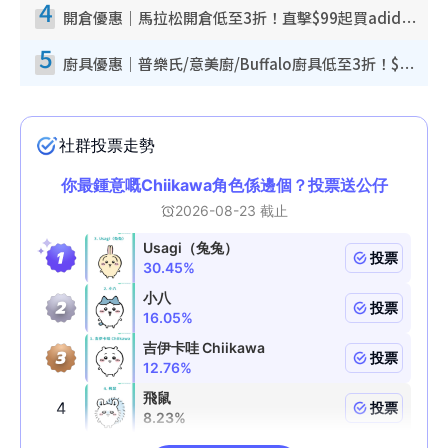
4
開倉優惠｜馬拉松開倉低至3折！直擊$99起買adidas／New Balance／Puma鞋款 STANLEY保溫杯劈價至$119起
5
廚具優惠｜普樂氏/意美廚/Buffalo廚具低至3折！$89起買煎鍋／炒鑊／個人鍋 同場小家電激減至$99起