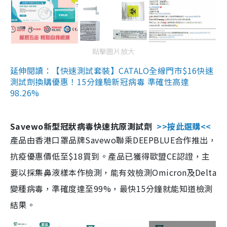
點擊圖片放大
延伸閱讀：【快速測試套裝】CATALO全線門市$16快速
測試劑換購優惠！15分鐘驗新冠病毒 準確性高達
98.26%
Savewo新型冠狀病毒快速抗原測試劑
>>按此選購<<
產品由香港口罩品牌Savewo聯乘DEEPBLUE合作推出，
抗疫優惠價低至$18買到。產品已獲得歐盟CE認證，主
要以採集鼻液樣本作檢測，能有效檢測Omicron及Delta
變種病毒，準確度達至99%，最快15分鐘就能知道檢測
結果。