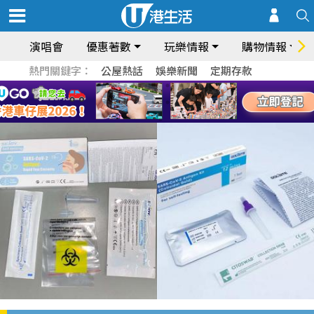
演唱會
優惠著數
玩樂情報
購物情報
熱門關鍵字：
公屋熱話
娛樂新聞
定期存款