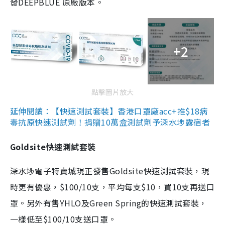
發DEEPBLUE 原廠版本。
+2
點擊圖片放大
延伸閱讀：【快速測試套裝】香港口罩廠acc+推$18病
毒抗原快速測試劑！捐贈10萬盒測試劑予深水埗露宿者
Goldsite快速測試套裝
深水埗電子特賣城現正發售Goldsite快速測試套裝，現
時更有優惠，$100/10支，平均每支$10，買10支再送口
罩。另外有售YHLO及Green Spring的快速測試套裝，
一樣低至$100/10支送口罩。