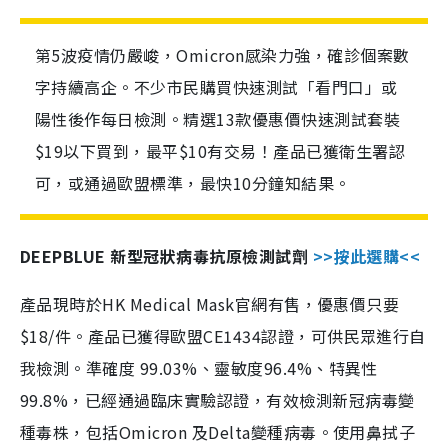
第5波疫情仍嚴峻，Omicron感染力強，確診個案數
字持續高企。不少市民購買快速測試「看門口」或
陽性後作每日檢測。精選13款優惠價快速測試套裝
$19以下買到，最平$10有交易！產品已獲衛生署認
可，或通過歐盟標準，最快10分鐘知結果。
DEEPBLUE 新型冠狀病毒抗原檢測試劑
>>按此選購<<
產品現時於HK Medical Mask官網有售，優惠價只要
$18/件。產品已獲得歐盟CE1434認證，可供民眾進行自
我檢測。準確度 99.03%、靈敏度96.4%、特異性
99.8%，已經通過臨床實驗認證，有效檢測新冠病毒變
種毒株，包括Omicron 及Delta變種病毒。使用鼻拭子