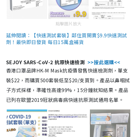
點擊圖片放大
延伸閱讀：【快速測試套裝】鄰住買開賣$9.9快速測試
劑！最快即日發貨 每日15萬盒補貨
SEJOY SARS-CoV-2 抗原快速檢測
>>按此選購<<
香港口罩品牌HK-M Mask抗疫價發售快速檢測劑，單支
裝$22，而購買500套裝低至$20/支買到。產品以鼻咽拭
子方式採樣，準確性高達99%，15分鐘就知結果。產品
已列在歐盟2019冠狀病毒病快速抗原測試通用名單。