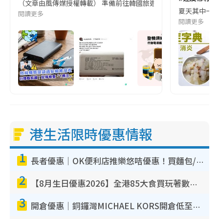
（文章由風傳媒授權轉載） 準備前往韓國旅遊的民眾，近期要特別留
夏天其中一種時
閱讀更多
閱讀更多
港生活限時優惠情報
1
長者優惠｜OK便利店推樂悠咭優惠！買麵包/牛奶/保健品拍卡即減
2
【8月生日優惠2026】全港85大食買玩著數攻略 自助餐/火鍋放題同行免費＋誠品/DONKI送現金券
3
開倉優惠｜銅鑼灣MICHAEL KORS開倉低至17折！直擊$500起買手袋/銀包/鞋款 必買經典Jet Set系列