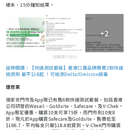
樣本，15分鐘知結果。
+2
點擊圖片放大
延伸閱讀：【快速測試套裝】香港口罩品牌開賣2款快速
檢測劑 最平$18起 ！可檢測Delta/Omicron病毒
億世家
億家世門市及App現已有售6款快速測試套裝，包括香港
公司研發的Wesail、Goldsite、Safecare、及V-Chek。
App限定優惠，購買10支可享75折，而門市則10支8
折。現凡於App購買Safecare及Goldsite，售價低至
$186.7，平均每支只需$18.6就買到。V-Chek門市購買