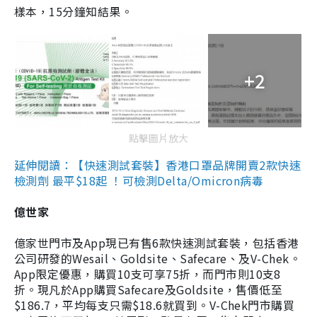
樣本，15分鐘知結果。
+2
點擊圖片放大
延伸閱讀：【快速測試套裝】香港口罩品牌開賣2款快速
檢測劑 最平$18起 ！可檢測Delta/Omicron病毒
億世家
億家世門市及App現已有售6款快速測試套裝，包括香港
公司研發的Wesail、Goldsite、Safecare、及V-Chek。
App限定優惠，購買10支可享75折，而門市則10支8
折。現凡於App購買Safecare及Goldsite，售價低至
$186.7，平均每支只需$18.6就買到。V-Chek門市購買