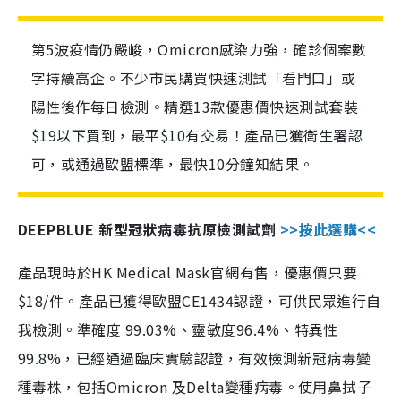
第5波疫情仍嚴峻，Omicron感染力強，確診個案數
字持續高企。不少市民購買快速測試「看門口」或
陽性後作每日檢測。精選13款優惠價快速測試套裝
$19以下買到，最平$10有交易！產品已獲衛生署認
可，或通過歐盟標準，最快10分鐘知結果。
DEEPBLUE 新型冠狀病毒抗原檢測試劑
>>按此選購<<
產品現時於HK Medical Mask官網有售，優惠價只要
$18/件。產品已獲得歐盟CE1434認證，可供民眾進行自
我檢測。準確度 99.03%、靈敏度96.4%、特異性
99.8%，已經通過臨床實驗認證，有效檢測新冠病毒變
種毒株，包括Omicron 及Delta變種病毒。使用鼻拭子