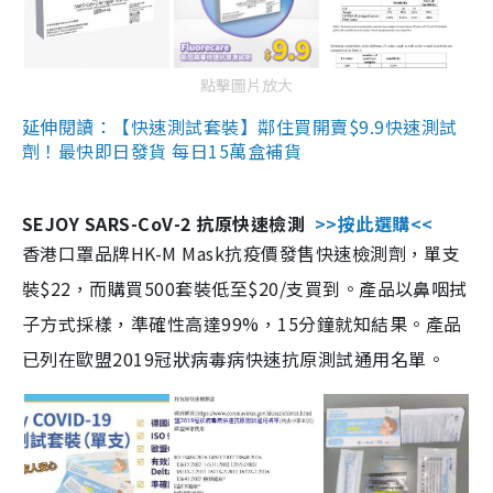
點擊圖片放大
延伸閱讀：【快速測試套裝】鄰住買開賣$9.9快速測試
劑！最快即日發貨 每日15萬盒補貨
SEJOY SARS-CoV-2 抗原快速檢測
>>按此選購<<
香港口罩品牌HK-M Mask抗疫價發售快速檢測劑，單支
裝$22，而購買500套裝低至$20/支買到。產品以鼻咽拭
子方式採樣，準確性高達99%，15分鐘就知結果。產品
已列在歐盟2019冠狀病毒病快速抗原測試通用名單。