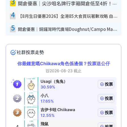
3
開倉優惠｜尖沙咀名牌行李箱開倉低至4折！一連5日 American Tourister/ace./Hallmark $200起！
4
【8月生日優惠2026】全港85大食買玩著數攻略 自助餐/火鍋放題同行免費＋誠品/DONKI送現金券
5
開倉優惠｜銅鑼灣時代廣場Doughnut/Campo Marzio開倉低至1折！背囊、書包、手袋劈價$200起