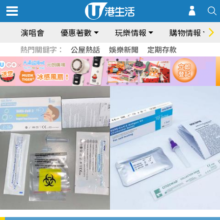
演唱會
優惠著數
玩樂情報
購物情報
熱門關鍵字：
公屋熱話
娛樂新聞
定期存款