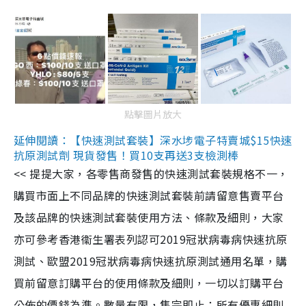
點擊圖片放大
延伸閱讀：【快速測試套裝】深水埗電子特賣城$15快速
抗原測試劑 現貨發售！買10支再送3支檢測棒
<< 提提大家，各零售商發售的快速測試套裝規格不一，
購買市面上不同品牌的快速測試套裝前請留意售賣平台
及該品牌的快速測試套裝使用方法、條款及細則，大家
亦可參考香港衞生署表列認可2019冠狀病毒病快速抗原
測試、歐盟2019冠狀病毒病快速抗原測試通用名單，購
買前留意訂購平台的使用條款及細則，一切以訂購平台
公佈的價錢為準。數量有限，售完即止；所有優惠細則