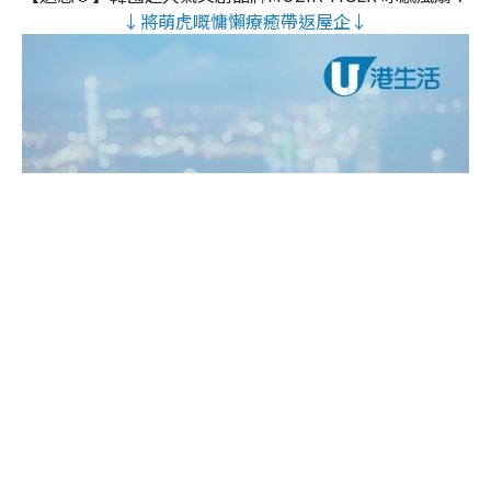
↓將萌虎嘅慵懶療癒帶返屋企↓