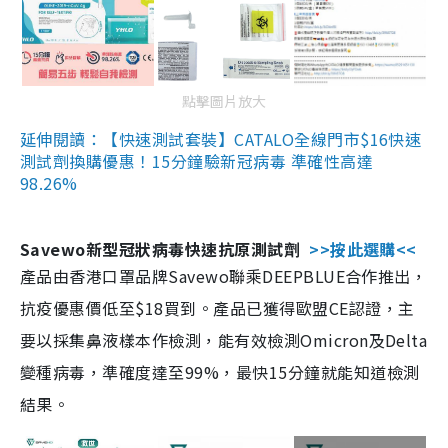
點擊圖片放大
延伸閱讀：【快速測試套裝】CATALO全線門市$16快速
測試劑換購優惠！15分鐘驗新冠病毒 準確性高達
98.26%
Savewo新型冠狀病毒快速抗原測試劑
>>按此選購<<
產品由香港口罩品牌Savewo聯乘DEEPBLUE合作推出，
抗疫優惠價低至$18買到。產品已獲得歐盟CE認證，主
要以採集鼻液樣本作檢測，能有效檢測Omicron及Delta
變種病毒，準確度達至99%，最快15分鐘就能知道檢測
結果。