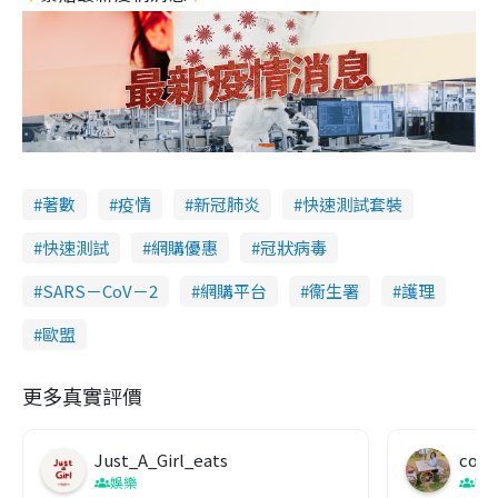
著數
疫情
新冠肺炎
快速測試套裝
快速測試
網購優惠
冠狀病毒
SARS－CoV－2
網購平台
衞生署
護理
歐盟
更多真實評價
Just_A_Girl_eats
co c
娛樂
吹