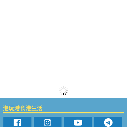
港玩港食港生活