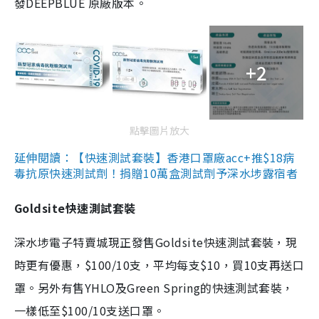
發DEEPBLUE 原廠版本。
+2
點擊圖片放大
延伸閱讀：【快速測試套裝】香港口罩廠acc+推$18病
毒抗原快速測試劑！捐贈10萬盒測試劑予深水埗露宿者
Goldsite快速測試套裝
深水埗電子特賣城現正發售Goldsite快速測試套裝，現
時更有優惠，$100/10支，平均每支$10，買10支再送口
罩。另外有售YHLO及Green Spring的快速測試套裝，
一樣低至$100/10支送口罩。