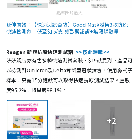
點擊圖片放大
延伸閱讀：【快速測試套裝】Good Mask發售3款抗原
快速檢測劑！低至$15/支 獲歐盟認證+無限購數量
Reagen 新冠抗原快速測試劑
>>按此選購<<
莎莎網店亦有售多款快速測試套裝，$19就買到。產品可
以檢測到Omicron及Delta等新型冠狀病毒，使用鼻拭子
樣本，只需15分鐘就可以取得快速抗原測試結果。靈敏
度95.2%，特異度98.1%。
+2