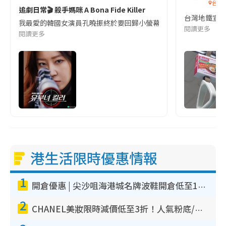
台灣
追劇日常🎬 殺手媽咪 A Bona Fide Killer
台灣地鐵宣
我最愛的韓國女演員孔曉振終於要回歸小螢幕啦!這次的劇本改編自同名
閱讀更多
閱讀更多
港生活限時優惠情報
1
開倉優惠 | 尖沙咀海港城名牌波鞋開倉低至1折！On鞋$899起／Joy&Peace鞋履$98起
2
CHANEL美妝限時減價低至3折！人氣粉底/唇膏/精華液低至$275！COCO香水都有平