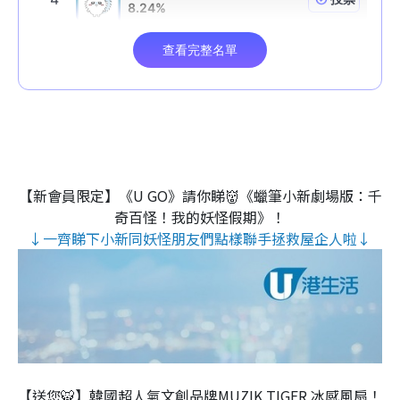
【新會員限定】《U GO》請你睇👹《蠟筆小新劇場版：千
奇百怪！我的妖怪假期》！
↓一齊睇下小新同妖怪朋友們點樣聯手拯救屋企人啦↓
【送您🐯】韓國超人氣文創品牌MUZIK TIGER 冰感風扇！