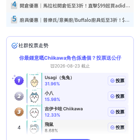
4
開倉優惠｜馬拉松開倉低至3折！直擊$99起買adidas／New Balance／Puma鞋款 STANLEY保溫杯劈價至$119起
5
廚具優惠｜普樂氏/意美廚/Buffalo廚具低至3折！$89起買煎鍋／炒鑊／個人鍋 同場小家電激減至$99起