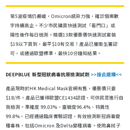
第5波疫情仍嚴峻，Omicron感染力強，確診個案數
字持續高企。不少市民購買快速測試「看門口」或
陽性後作每日檢測。精選13款優惠價快速測試套裝
$19以下買到，最平$10有交易！產品已獲衛生署認
可，或通過歐盟標準，最快10分鐘知結果。
DEEPBLUE 新型冠狀病毒抗原檢測試劑
>>按此選購<<
產品現時於HK Medical Mask官網有售，優惠價只要
$18/件。產品已獲得歐盟CE1434認證，可供民眾進行自
我檢測。準確度 99.03%、靈敏度96.4%、特異性
99.8%，已經通過臨床實驗認證，有效檢測新冠病毒變
種毒株，包括Omicron 及Delta變種病毒。使用鼻拭子