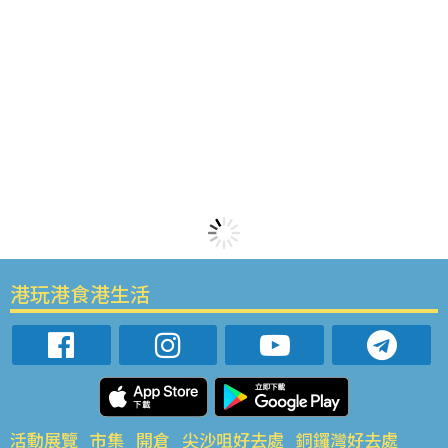
港玩港食港生活
活動展覽
市集
開倉
尖沙咀好去處
銅鑼灣好去處