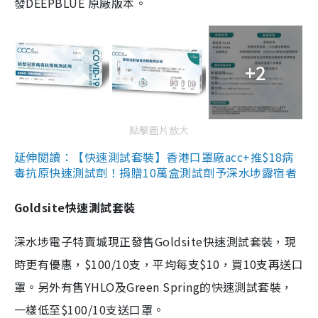
發DEEPBLUE 原廠版本。
+2
點擊圖片放大
延伸閱讀：【快速測試套裝】香港口罩廠acc+推$18病
毒抗原快速測試劑！捐贈10萬盒測試劑予深水埗露宿者
Goldsite快速測試套裝
深水埗電子特賣城現正發售Goldsite快速測試套裝，現
時更有優惠，$100/10支，平均每支$10，買10支再送口
罩。另外有售YHLO及Green Spring的快速測試套裝，
一樣低至$100/10支送口罩。