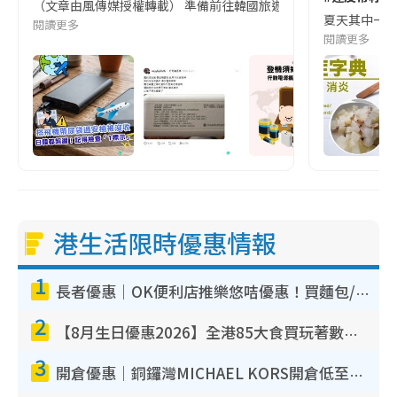
（文章由風傳媒授權轉載） 準備前往韓國旅遊的民眾，近期要特別留
夏天其中一種時
閱讀更多
閱讀更多
港生活限時優惠情報
1
長者優惠｜OK便利店推樂悠咭優惠！買麵包/牛奶/保健品拍卡即減
2
【8月生日優惠2026】全港85大食買玩著數攻略 自助餐/火鍋放題同行免費＋誠品/DONKI送現金券
3
開倉優惠｜銅鑼灣MICHAEL KORS開倉低至17折！直擊$500起買手袋/銀包/鞋款 必買經典Jet Set系列