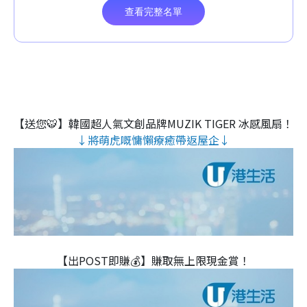
【送您🐯】韓國超人氣文創品牌MUZIK TIGER 冰感風扇！
↓將萌虎嘅慵懶療癒帶返屋企↓
【出POST即賺💰】賺取無上限現金賞！