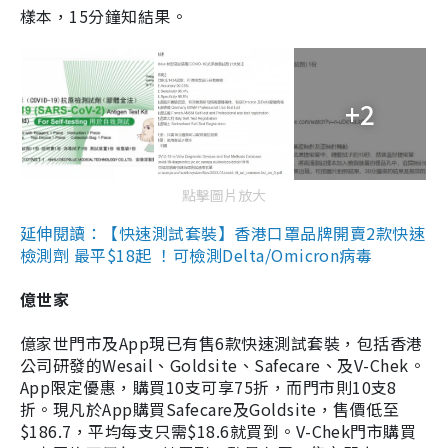
樣本，15分鐘知結果。
+2
點擊圖片放大
延伸閱讀：【快速測試套裝】香港口罩品牌開賣2款快速
檢測劑 最平$18起 ！可檢測Delta/Omicron病毒
億世家
億家世門市及App現已有售6款快速測試套裝，包括香港
公司研發的Wesail、Goldsite、Safecare、及V-Chek。
App限定優惠，購買10支可享75折，而門市則10支8
折。現凡於App購買Safecare及Goldsite，售價低至
$186.7，平均每支只需$18.6就買到。V-Chek門市購買