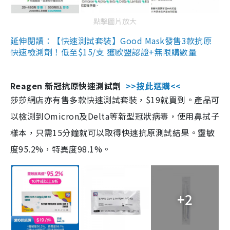
點擊圖片放大
延伸閱讀：【快速測試套裝】Good Mask發售3款抗原
快速檢測劑！低至$15/支 獲歐盟認證+無限購數量
Reagen 新冠抗原快速測試劑
>>按此選購<<
莎莎網店亦有售多款快速測試套裝，$19就買到。產品可
以檢測到Omicron及Delta等新型冠狀病毒，使用鼻拭子
樣本，只需15分鐘就可以取得快速抗原測試結果。靈敏
度95.2%，特異度98.1%。
+2