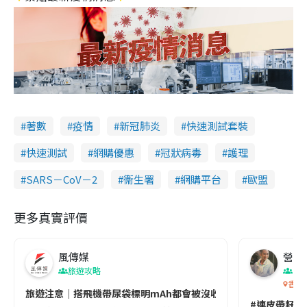
著數
疫情
新冠肺炎
快速測試套裝
快速測試
網購優惠
冠狀病毒
護理
SARS－CoV－2
衞生署
網購平台
歐盟
更多真實評價
風傳媒
營養教
旅遊攻略
生
香港
旅遊注意｜搭飛機帶尿袋標明mAh都會被沒收😱出發前切記檢查「1
#連皮帶籽都