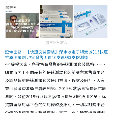
點擊圖片放大
延伸閱讀：【快速測試套裝】深水埗電子特賣城$15快速
抗原測試劑 現貨發售！買10支再送3支檢測棒
<< 提提大家，各零售商發售的快速測試套裝規格不一，
購買市面上不同品牌的快速測試套裝前請留意售賣平台
及該品牌的快速測試套裝使用方法、條款及細則，大家
亦可參考香港衞生署表列認可2019冠狀病毒病快速抗原
測試、歐盟2019冠狀病毒病快速抗原測試通用名單，購
買前留意訂購平台的使用條款及細則，一切以訂購平台
公佈的價錢為準。數量有限，售完即止；所有優惠細則