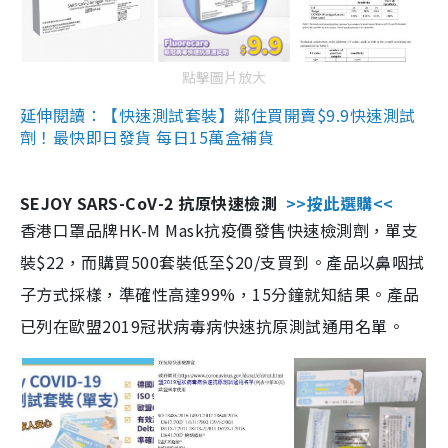
點擊圖片放大
延伸閱讀：【快速測試套裝】鄰住買開賣$9.9快速測試
劑！最快即日發貨 每日15萬盒補貨
SEJOY SARS-CoV-2 抗原快速檢測
>>按此選購<<
香港口罩品牌HK-M Mask抗疫價發售快速檢測劑，單支
裝$22，而購買500套裝低至$20/支買到。產品以鼻咽拭
子方式採樣，準確性高達99%，15分鐘就知結果。產品
已列在歐盟2019冠狀病毒病快速抗原測試通用名單。