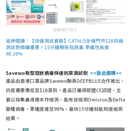
點擊圖片放大
延伸閱讀：【快速測試套裝】CATALO全線門市$16快速
測試劑換購優惠！15分鐘驗新冠病毒 準確性高達
98.26%
Savewo新型冠狀病毒快速抗原測試劑
>>按此選購<<
產品由香港口罩品牌Savewo聯乘DEEPBLUE合作推出，
抗疫優惠價低至$18買到。產品已獲得歐盟CE認證，主
要以採集鼻液樣本作檢測，能有效檢測Omicron及Delta
變種病毒，準確度達至99%，最快15分鐘就能知道檢測
結果。