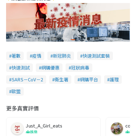
著數
疫情
新冠肺炎
快速測試套裝
快速測試
網購優惠
冠狀病毒
SARS－CoV－2
衞生署
網購平台
護理
歐盟
更多真實評價
Just_A_Girl_eats
co c
娛樂
吹