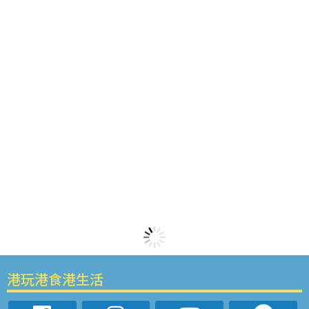
港玩港食港生活