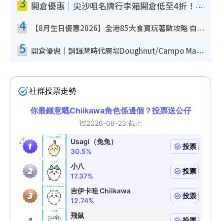
3
開倉優惠｜尖沙咀名牌行李箱開倉低至4折！一連5日 American Tourister/ace./Hallmark $200起！
4
【8月生日優惠2026】全港85大食買玩著數攻略 自助餐/火鍋放題同行免費＋誠品/DONKI送現金券
5
開倉優惠｜銅鑼灣時代廣場Doughnut/Campo Marzio開倉低至1折！背囊、書包、手袋劈價$200起