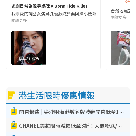
台灣
追劇日常🎬 殺手媽咪 A Bona Fide Killer
台灣地鐵宣
我最愛的韓國女演員孔曉振終於要回歸小螢幕啦!這次的劇本改編自同名
閱讀更多
閱讀更多
港生活限時優惠情報
1
開倉優惠 | 尖沙咀海港城名牌波鞋開倉低至1折！On鞋$899起／Joy&Peace鞋履$98起
2
CHANEL美妝限時減價低至3折！人氣粉底/唇膏/精華液低至$275！COCO香水都有平