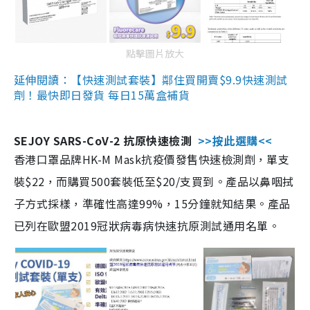
點擊圖片放大
延伸閱讀：【快速測試套裝】鄰住買開賣$9.9快速測試
劑！最快即日發貨 每日15萬盒補貨
SEJOY SARS-CoV-2 抗原快速檢測
>>按此選購<<
香港口罩品牌HK-M Mask抗疫價發售快速檢測劑，單支
裝$22，而購買500套裝低至$20/支買到。產品以鼻咽拭
子方式採樣，準確性高達99%，15分鐘就知結果。產品
已列在歐盟2019冠狀病毒病快速抗原測試通用名單。