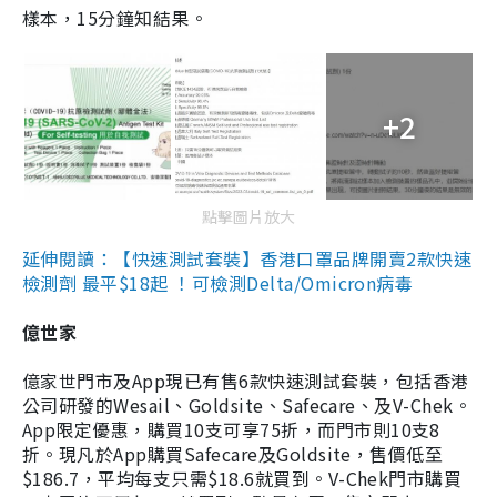
樣本，15分鐘知結果。
+2
點擊圖片放大
延伸閱讀：【快速測試套裝】香港口罩品牌開賣2款快速
檢測劑 最平$18起 ！可檢測Delta/Omicron病毒
億世家
億家世門市及App現已有售6款快速測試套裝，包括香港
公司研發的Wesail、Goldsite、Safecare、及V-Chek。
App限定優惠，購買10支可享75折，而門市則10支8
折。現凡於App購買Safecare及Goldsite，售價低至
$186.7，平均每支只需$18.6就買到。V-Chek門市購買