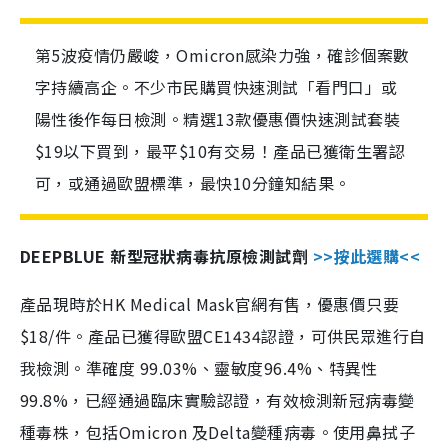
第5波疫情仍嚴峻，Omicron感染力強，確診個案數
字持續高企。不少市民購買快速測試「看門口」或
陽性後作每日檢測。精選13款優惠價快速測試套裝
$19以下買到，最平$10有交易！產品已獲衛生署認
可，或通過歐盟標準，最快10分鐘知結果。
DEEPBLUE 新型冠狀病毒抗原檢測試劑
>>按此選購<<
產品現時於HK Medical Mask官網有售，優惠價只要
$18/件。產品已獲得歐盟CE1434認證，可供民眾進行自
我檢測。準確度 99.03%、靈敏度96.4%、特異性
99.8%，已經通過臨床實驗認證，有效檢測新冠病毒變
種毒株，包括Omicron 及Delta變種病毒。使用鼻拭子