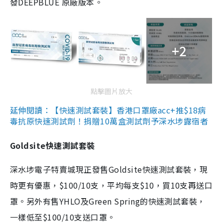
發DEEPBLUE 原廠版本。
+2
點擊圖片放大
延伸閱讀：【快速測試套裝】香港口罩廠acc+推$18病
毒抗原快速測試劑！捐贈10萬盒測試劑予深水埗露宿者
Goldsite快速測試套裝
深水埗電子特賣城現正發售Goldsite快速測試套裝，現
時更有優惠，$100/10支，平均每支$10，買10支再送口
罩。另外有售YHLO及Green Spring的快速測試套裝，
一樣低至$100/10支送口罩。