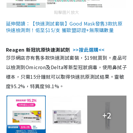
點擊圖片放大
延伸閱讀：【快速測試套裝】Good Mask發售3款抗原
快速檢測劑！低至$15/支 獲歐盟認證+無限購數量
Reagen 新冠抗原快速測試劑
>>按此選購<<
莎莎網店亦有售多款快速測試套裝，$19就買到。產品可
以檢測到Omicron及Delta等新型冠狀病毒，使用鼻拭子
樣本，只需15分鐘就可以取得快速抗原測試結果。靈敏
度95.2%，特異度98.1%。
+2