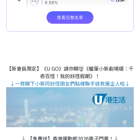
【新會員限定】《U GO》請你睇👹《蠟筆小新劇場版：千
奇百怪！我的妖怪假期》！
↓一齊睇下小新同妖怪朋友們點樣聯手拯救屋企人啦↓
↓ 【免費送】香港運動節2026電子門票！↓