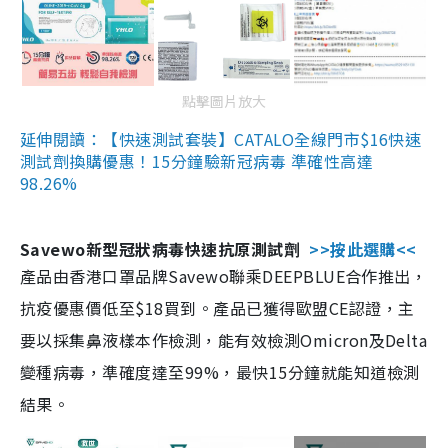
點擊圖片放大
延伸閱讀：【快速測試套裝】CATALO全線門市$16快速
測試劑換購優惠！15分鐘驗新冠病毒 準確性高達
98.26%
Savewo新型冠狀病毒快速抗原測試劑
>>按此選購<<
產品由香港口罩品牌Savewo聯乘DEEPBLUE合作推出，
抗疫優惠價低至$18買到。產品已獲得歐盟CE認證，主
要以採集鼻液樣本作檢測，能有效檢測Omicron及Delta
變種病毒，準確度達至99%，最快15分鐘就能知道檢測
結果。