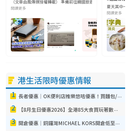
（文章由風傳媒授權轉載） 準備前往韓國旅遊的民眾，近期要特別留
夏天其中一種時
閱讀更多
閱讀更多
港生活限時優惠情報
1
長者優惠｜OK便利店推樂悠咭優惠！買麵包/牛奶/保健品拍卡即減
2
【8月生日優惠2026】全港85大食買玩著數攻略 自助餐/火鍋放題同行免費＋誠品/DONKI送現金券
3
開倉優惠｜銅鑼灣MICHAEL KORS開倉低至17折！直擊$500起買手袋/銀包/鞋款 必買經典Jet Set系列