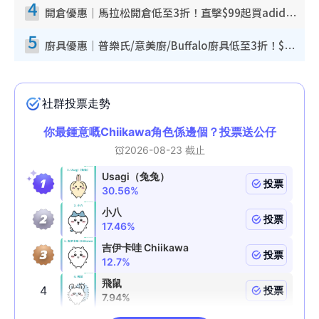
4
開倉優惠｜馬拉松開倉低至3折！直擊$99起買adidas／New Balance／Puma鞋款 STANLEY保溫杯劈價至$119起
5
廚具優惠｜普樂氏/意美廚/Buffalo廚具低至3折！$89起買煎鍋／炒鑊／個人鍋 同場小家電激減至$99起