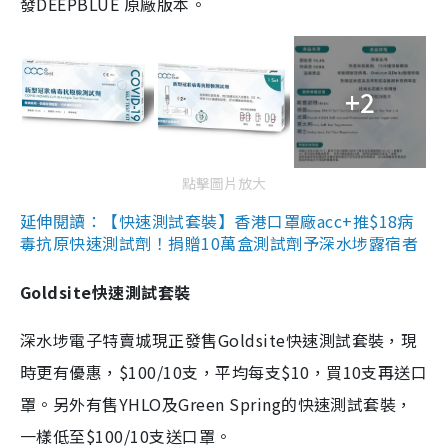
發DEEPBLUE 原廠版本。
+2
點擊圖片放大
延伸閱讀：【快速測試套裝】香港口罩廠acc+推$18病
毒抗原快速測試劑！捐贈10萬盒測試劑予深水埗露宿者
Goldsite快速測試套裝
深水埗電子特賣城現正發售Goldsite快速測試套裝，現
時更有優惠，$100/10支，平均每支$10，買10支再送口
罩。另外有售YHLO及Green Spring的快速測試套裝，
一樣低至$100/10支送口罩。