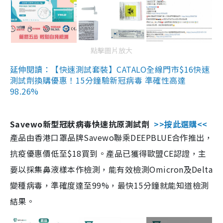
點擊圖片放大
延伸閱讀：【快速測試套裝】CATALO全線門市$16快速
測試劑換購優惠！15分鐘驗新冠病毒 準確性高達
98.26%
Savewo新型冠狀病毒快速抗原測試劑
>>按此選購<<
產品由香港口罩品牌Savewo聯乘DEEPBLUE合作推出，
抗疫優惠價低至$18買到。產品已獲得歐盟CE認證，主
要以採集鼻液樣本作檢測，能有效檢測Omicron及Delta
變種病毒，準確度達至99%，最快15分鐘就能知道檢測
結果。