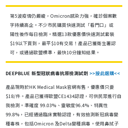
第5波疫情仍嚴峻，Omicron感染力強，確診個案數
字持續高企。不少市民購買快速測試「看門口」或
陽性後作每日檢測。精選13款優惠價快速測試套裝
$19以下買到，最平$10有交易！產品已獲衛生署認
可，或通過歐盟標準，最快10分鐘知結果。
DEEPBLUE 新型冠狀病毒抗原檢測試劑
>>按此選購<<
產品現時於HK Medical Mask官網有售，優惠價只要
$18/件。產品已獲得歐盟CE1434認證，可供民眾進行自
我檢測。準確度 99.03%、靈敏度96.4%、特異性
99.8%，已經通過臨床實驗認證，有效檢測新冠病毒變
種毒株，包括Omicron 及Delta變種病毒。使用鼻拭子