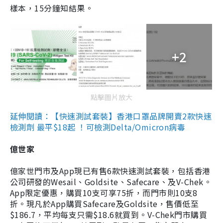
樣本，15分鐘知結果。
+2
點擊圖片放大
延伸閱讀：【快速測試套裝】香港口罩品牌開賣2款快速
檢測劑 最平$18起 ！可檢測Delta/Omicron病毒
億世家
億家世門市及App現已有售6款快速測試套裝，包括香港
公司研發的Wesail、Goldsite、Safecare、及V-Chek。
App限定優惠，購買10支可享75折，而門市則10支8
折。現凡於App購買Safecare及Goldsite，售價低至
$186.7，平均每支只需$18.6就買到。V-Chek門市購買