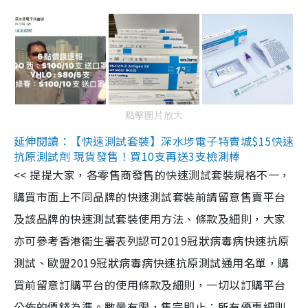
點擊圖片放大
延伸閱讀：【快速測試套裝】深水埗電子特賣城$15快速
抗原測試劑 現貨發售！買10支再送3支檢測棒
<< 提提大家，各零售商發售的快速測試套裝規格不一，
購買市面上不同品牌的快速測試套裝前請留意售賣平台
及該品牌的快速測試套裝使用方法、條款及細則，大家
亦可參考香港衞生署表列認可2019冠狀病毒病快速抗原
測試、歐盟2019冠狀病毒病快速抗原測試通用名單，購
買前留意訂購平台的使用條款及細則，一切以訂購平台
公佈的價錢為準。數量有限，售完即止；所有優惠細則