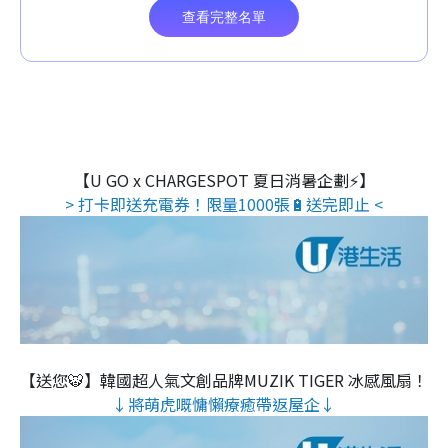
【U GO x CHARGESPOT 夏日消暑企劃⚡】
> 打卡即送充電券！限量1000張🔋送完即止 <
【送您🐯】韓國超人氣文創品牌MUZIK TIGER 冰感風扇！
↓將萌虎嘅慵懶療癒帶返屋企↓