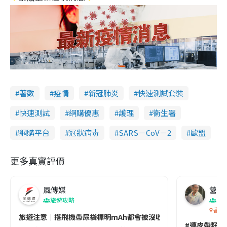
著數
疫情
新冠肺炎
快速測試套裝
快速測試
網購優惠
護理
衞生署
網購平台
冠狀病毒
SARS－CoV－2
歐盟
更多真實評價
風傳媒
營養教
旅遊攻略
生
香港
旅遊注意｜搭飛機帶尿袋標明mAh都會被沒收😱出發前切記檢查「1
#連皮帶籽都