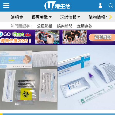
演唱會
優惠著數
玩樂情報
購物情報
熱門關鍵字：
公屋熱話
娛樂新聞
定期存款