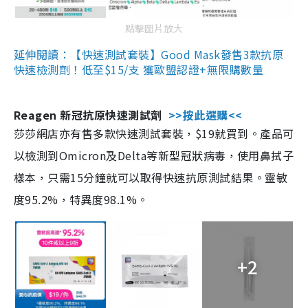
點擊圖片放大
延伸閱讀：【快速測試套裝】Good Mask發售3款抗原
快速檢測劑！低至$15/支 獲歐盟認證+無限購數量
Reagen 新冠抗原快速測試劑
>>按此選購<<
莎莎網店亦有售多款快速測試套裝，$19就買到。產品可
以檢測到Omicron及Delta等新型冠狀病毒，使用鼻拭子
樣本，只需15分鐘就可以取得快速抗原測試結果。靈敏
度95.2%，特異度98.1%。
+2