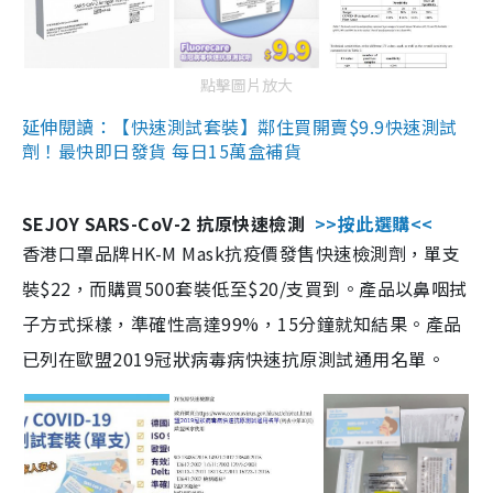
點擊圖片放大
延伸閱讀：【快速測試套裝】鄰住買開賣$9.9快速測試
劑！最快即日發貨 每日15萬盒補貨
SEJOY SARS-CoV-2 抗原快速檢測
>>按此選購<<
香港口罩品牌HK-M Mask抗疫價發售快速檢測劑，單支
裝$22，而購買500套裝低至$20/支買到。產品以鼻咽拭
子方式採樣，準確性高達99%，15分鐘就知結果。產品
已列在歐盟2019冠狀病毒病快速抗原測試通用名單。