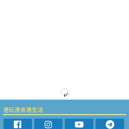
港玩港食港生活