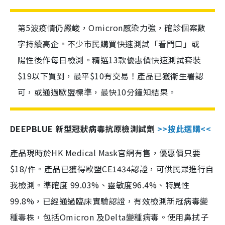
第5波疫情仍嚴峻，Omicron感染力強，確診個案數
字持續高企。不少市民購買快速測試「看門口」或
陽性後作每日檢測。精選13款優惠價快速測試套裝
$19以下買到，最平$10有交易！產品已獲衛生署認
可，或通過歐盟標準，最快10分鐘知結果。
DEEPBLUE 新型冠狀病毒抗原檢測試劑
>>按此選購<<
產品現時於HK Medical Mask官網有售，優惠價只要
$18/件。產品已獲得歐盟CE1434認證，可供民眾進行自
我檢測。準確度 99.03%、靈敏度96.4%、特異性
99.8%，已經通過臨床實驗認證，有效檢測新冠病毒變
種毒株，包括Omicron 及Delta變種病毒。使用鼻拭子