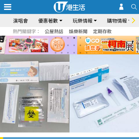
演唱會
優惠著數
玩樂情報
購物情報
熱門關鍵字：
公屋熱話
娛樂新聞
定期存款