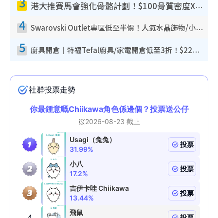
3
港大推賽馬會強化骨骼計劃！$100骨質密度X光檢查 完成免費運動訓練送超市禮券！附參加資格
4
Swarovski Outlet專區低至半價！人氣水晶飾物/小擺設$138起！迪士尼款/水晶高跟鞋都有平
5
廚具開倉｜特福Tefal廚具/家電開倉低至3折！$220起買平底鍋/炒鑊/湯煲！電飯煲/吸塵機/燙斗$418起