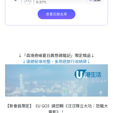
↓「森境奇緣夏日異想尋龍記」限定精品↓
↓漫遊秘境地墊、多用途旅行收納袋↓
【新會員限定】《U GO》請您睇《汪汪隊立大功：恐龍大
電影》！