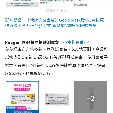
點擊圖片放大
延伸閱讀：【快速測試套裝】Good Mask發售3款抗原
快速檢測劑！低至$15/支 獲歐盟認證+無限購數量
Reagen 新冠抗原快速測試劑
>>按此選購<<
莎莎網店亦有售多款快速測試套裝，$19就買到。產品可
以檢測到Omicron及Delta等新型冠狀病毒，使用鼻拭子
樣本，只需15分鐘就可以取得快速抗原測試結果。靈敏
度95.2%，特異度98.1%。
+2