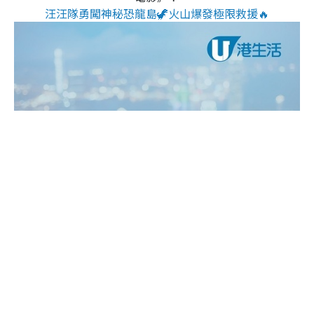
汪汪隊勇闖神秘恐龍島🦖火山爆發極限救援🔥