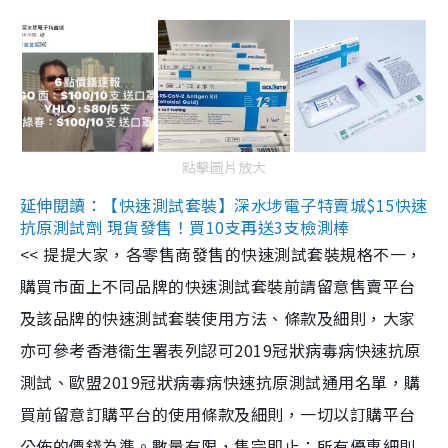
點擊圖片放大
延伸閱讀：【快速測試套裝】深水埗電子特賣城$15快速
抗原測試劑 現貨發售！買10支再送3支檢測棒
<< 提提大家，各零售商發售的快速測試套裝規格不一，
購買市面上不同品牌的快速測試套裝前請留意售賣平台
及該品牌的快速測試套裝使用方法、條款及細則，大家
亦可參考香港衞生署表列認可2019冠狀病毒病快速抗原
測試、歐盟2019冠狀病毒病快速抗原測試通用名單，購
買前留意訂購平台的使用條款及細則，一切以訂購平台
公佈的價錢為準。數量有限，售完即止；所有優惠細則