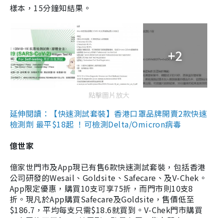
樣本，15分鐘知結果。
+2
點擊圖片放大
延伸閱讀：【快速測試套裝】香港口罩品牌開賣2款快速
檢測劑 最平$18起 ！可檢測Delta/Omicron病毒
億世家
億家世門市及App現已有售6款快速測試套裝，包括香港
公司研發的Wesail、Goldsite、Safecare、及V-Chek。
App限定優惠，購買10支可享75折，而門市則10支8
折。現凡於App購買Safecare及Goldsite，售價低至
$186.7，平均每支只需$18.6就買到。V-Chek門市購買