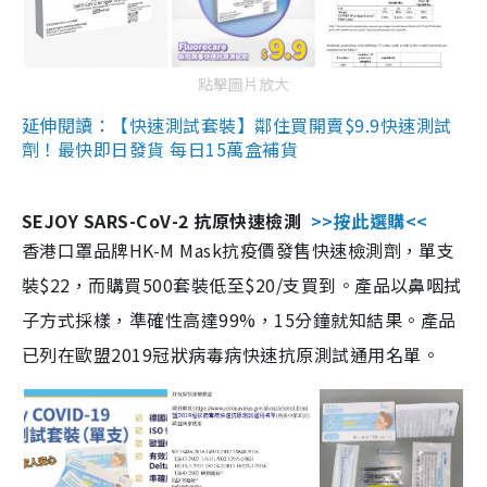
點擊圖片放大
延伸閱讀：【快速測試套裝】鄰住買開賣$9.9快速測試
劑！最快即日發貨 每日15萬盒補貨
SEJOY SARS-CoV-2 抗原快速檢測
>>按此選購<<
香港口罩品牌HK-M Mask抗疫價發售快速檢測劑，單支
裝$22，而購買500套裝低至$20/支買到。產品以鼻咽拭
子方式採樣，準確性高達99%，15分鐘就知結果。產品
已列在歐盟2019冠狀病毒病快速抗原測試通用名單。