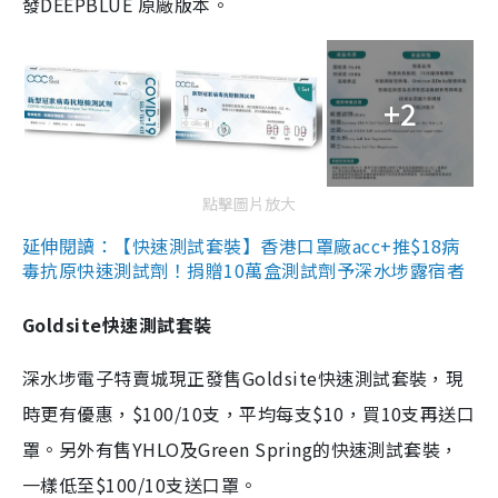
發DEEPBLUE 原廠版本。
+2
點擊圖片放大
延伸閱讀：【快速測試套裝】香港口罩廠acc+推$18病
毒抗原快速測試劑！捐贈10萬盒測試劑予深水埗露宿者
Goldsite快速測試套裝
深水埗電子特賣城現正發售Goldsite快速測試套裝，現
時更有優惠，$100/10支，平均每支$10，買10支再送口
罩。另外有售YHLO及Green Spring的快速測試套裝，
一樣低至$100/10支送口罩。