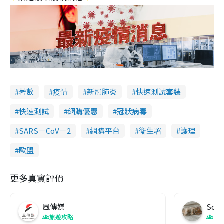
著數
疫情
新冠肺炎
快速測試套裝
快速測試
網購優惠
冠狀病毒
SARS－CoV－2
網購平台
衞生署
護理
歐盟
更多真實評價
風傳媒
Soul
旅遊攻略
生