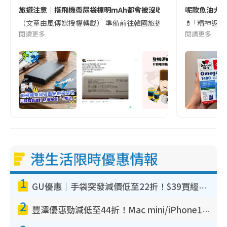
旅遊注意｜搭飛機帶尿袋標明mAh都會被沒收😱出發前切記檢查「1
呢款魚油大家
（文章由風傳媒授權轉載） 準備前往韓國旅遊的民眾，近期要特別留
💊 ｢精神返
閱讀更多
閱讀更多
港生活限時優惠情報
1
GU優惠｜手袋突發減價低至22折！$39買經典波士頓包/餃子袋！飾物同步減價$29起！
2
豐澤優惠勁減低至44折！Mac mini/iPhone17Pro大減價！廚房家電$220起