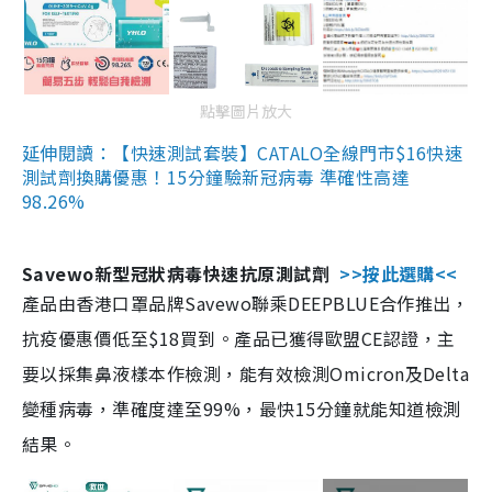
點擊圖片放大
延伸閱讀：【快速測試套裝】CATALO全線門市$16快速
測試劑換購優惠！15分鐘驗新冠病毒 準確性高達
98.26%
Savewo新型冠狀病毒快速抗原測試劑
>>按此選購<<
產品由香港口罩品牌Savewo聯乘DEEPBLUE合作推出，
抗疫優惠價低至$18買到。產品已獲得歐盟CE認證，主
要以採集鼻液樣本作檢測，能有效檢測Omicron及Delta
變種病毒，準確度達至99%，最快15分鐘就能知道檢測
結果。