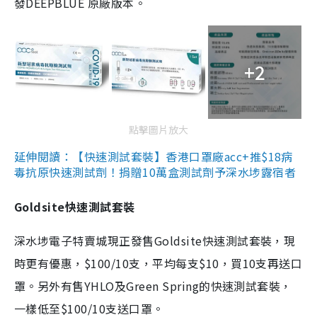
發DEEPBLUE 原廠版本。
+2
點擊圖片放大
延伸閱讀：【快速測試套裝】香港口罩廠acc+推$18病
毒抗原快速測試劑！捐贈10萬盒測試劑予深水埗露宿者
Goldsite快速測試套裝
深水埗電子特賣城現正發售Goldsite快速測試套裝，現
時更有優惠，$100/10支，平均每支$10，買10支再送口
罩。另外有售YHLO及Green Spring的快速測試套裝，
一樣低至$100/10支送口罩。