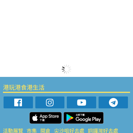
港玩港食港生活
活動展覽
市集
開倉
尖沙咀好去處
銅鑼灣好去處