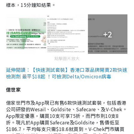
樣本，15分鐘知結果。
+2
點擊圖片放大
延伸閱讀：【快速測試套裝】香港口罩品牌開賣2款快速
檢測劑 最平$18起 ！可檢測Delta/Omicron病毒
億世家
億家世門市及App現已有售6款快速測試套裝，包括香港
公司研發的Wesail、Goldsite、Safecare、及V-Chek。
App限定優惠，購買10支可享75折，而門市則10支8
折。現凡於App購買Safecare及Goldsite，售價低至
$186.7，平均每支只需$18.6就買到。V-Chek門市購買