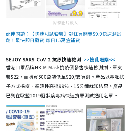
點擊圖片放大
延伸閱讀：【快速測試套裝】鄰住買開賣$9.9快速測試
劑！最快即日發貨 每日15萬盒補貨
SEJOY SARS-CoV-2 抗原快速檢測
>>按此選購<<
香港口罩品牌HK-M Mask抗疫價發售快速檢測劑，單支
裝$22，而購買500套裝低至$20/支買到。產品以鼻咽拭
子方式採樣，準確性高達99%，15分鐘就知結果。產品
已列在歐盟2019冠狀病毒病快速抗原測試通用名單。