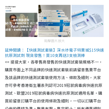
點擊圖片放大
延伸閱讀：【快速測試套裝】深水埗電子特賣城$15快速
抗原測試劑 現貨發售！買10支再送3支檢測棒
<< 提提大家，各零售商發售的快速測試套裝規格不一，
購買市面上不同品牌的快速測試套裝前請留意售賣平台
及該品牌的快速測試套裝使用方法、條款及細則，大家
亦可參考香港衞生署表列認可2019冠狀病毒病快速抗原
測試、歐盟2019冠狀病毒病快速抗原測試通用名單，購
買前留意訂購平台的使用條款及細則，一切以訂購平台
公佈的價錢為準。數量有限，售完即止；所有優惠細則