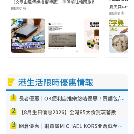
（文章由風傳媒授權轉載） 準備前往韓國旅遊的民眾，近期要特別留
夏天其中一種時
閱讀更多
閱讀更多
港生活限時優惠情報
1
長者優惠｜OK便利店推樂悠咭優惠！買麵包/牛奶/保健品拍卡即減
2
【8月生日優惠2026】全港85大食買玩著數攻略 自助餐/火鍋放題同行免費＋誠品/DONKI送現金券
3
開倉優惠｜銅鑼灣MICHAEL KORS開倉低至17折！直擊$500起買手袋/銀包/鞋款 必買經典Jet Set系列