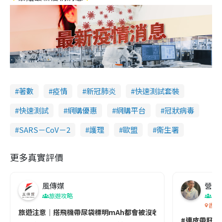
著數
疫情
新冠肺炎
快速測試套裝
快速測試
網購優惠
網購平台
冠狀病毒
SARS－CoV－2
護理
歐盟
衞生署
更多真實評價
風傳媒
營養教
旅遊攻略
生
香港
旅遊注意｜搭飛機帶尿袋標明mAh都會被沒收😱出發前切記檢查「1
#連皮帶籽都