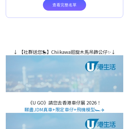
↓ 【社群送您🎠】Chiikawa迴旋木⾺吊飾公仔✨↓
《U GO》請您去香港車仔展 2026！
睇盡JDM真車+限定車仔+飛機模型🏎️✈️