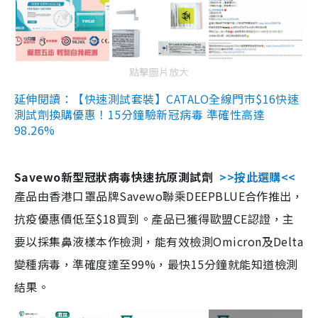
點擊圖片放大
延伸閱讀：【快速測試套裝】CATALO全線門市$16快速
測試劑換購優惠！15分鐘驗新冠病毒 準確性高達
98.26%
Savewo新型冠狀病毒快速抗原測試劑
>>按此選購<<
產品由香港口罩品牌Savewo聯乘DEEPBLUE合作推出，
抗疫優惠價低至$18買到。產品已獲得歐盟CE認證，主
要以採集鼻液樣本作檢測，能有效檢測Omicron及Delta
變種病毒，準確度達至99%，最快15分鐘就能知道檢測
結果。