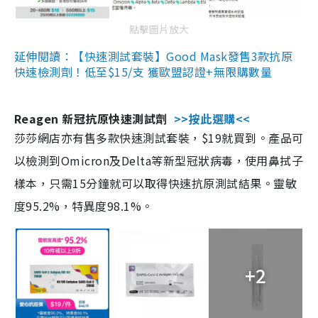
點擊圖片放大
延伸閱讀：【快速測試套裝】Good Mask發售3款抗原
快速檢測劑！低至$15/支 獲歐盟認證+無限購數量
Reagen 新冠抗原快速測試劑
>>按此選購<<
莎莎網店亦有售多款快速測試套裝，$19就買到。產品可
以檢測到Omicron及Delta等新型冠狀病毒，使用鼻拭子
樣本，只需15分鐘就可以取得快速抗原測試結果。靈敏
度95.2%，特異度98.1%。
+2