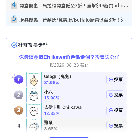
4
開倉優惠｜馬拉松開倉低至3折！直擊$99起買adidas／New Balance／Puma鞋款 STANLEY保溫杯劈價至$119起
5
廚具優惠｜普樂氏/意美廚/Buffalo廚具低至3折！$89起買煎鍋／炒鑊／個人鍋 同場小家電激減至$99起