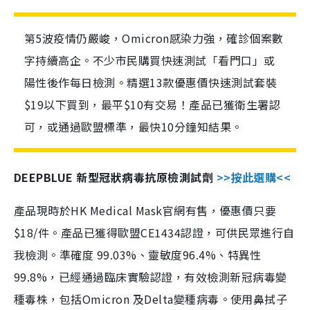
第5波疫情仍嚴峻，Omicron感染力強，確診個案數
字持續高企。不少市民購買快速測試「看門口」或
陽性後作每日檢測。精選13款優惠價快速測試套裝
$19以下買到，最平$10有交易！產品已獲衛生署認
可，或通過歐盟標準，最快10分鐘知結果。
DEEPBLUE 新型冠狀病毒抗原檢測試劑
>>按此選購<<
產品現時於HK Medical Mask官網有售，優惠價只要
$18/件。產品已獲得歐盟CE1434認證，可供民眾進行自
我檢測。準確度 99.03%、靈敏度96.4%、特異性
99.8%，已經通過臨床實驗認證，有效檢測新冠病毒變
種毒株，包括Omicron 及Delta變種病毒。使用鼻拭子