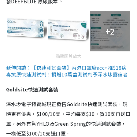
發DEEPBLUE 原廠版本。
+2
點擊圖片放大
延伸閱讀：【快速測試套裝】香港口罩廠acc+推$18病
毒抗原快速測試劑！捐贈10萬盒測試劑予深水埗露宿者
Goldsite快速測試套裝
深水埗電子特賣城現正發售Goldsite快速測試套裝，現
時更有優惠，$100/10支，平均每支$10，買10支再送口
罩。另外有售YHLO及Green Spring的快速測試套裝，
一樣低至$100/10支送口罩。