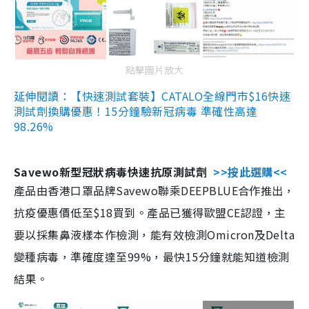
點擊圖片放大
延伸閱讀：【快速測試套裝】CATALO全線門市$16快速
測試劑換購優惠！15分鐘驗新冠病毒 準確性高達
98.26%
Savewo新型冠狀病毒快速抗原測試劑
>>按此選購<<
產品由香港口罩品牌Savewo聯乘DEEPBLUE合作推出，
抗疫優惠價低至$18買到。產品已獲得歐盟CE認證，主
要以採集鼻液樣本作檢測，能有效檢測Omicron及Delta
變種病毒，準確度達至99%，最快15分鐘就能知道檢測
結果。