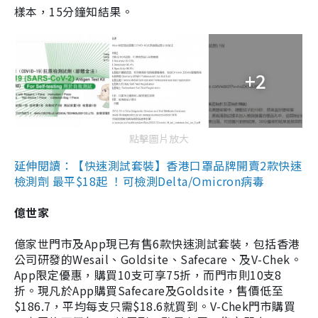
樣本，15分鐘知結果。
+2
點擊圖片放大
延伸閱讀：【快速測試套裝】香港口罩品牌開賣2款快速
檢測劑 最平$18起 ！可檢測Delta/Omicron病毒
億世家
億家世門市及App現已有售6款快速測試套裝，包括香港
公司研發的Wesail、Goldsite、Safecare、及V-Chek。
App限定優惠，購買10支可享75折，而門市則10支8
折。現凡於App購買Safecare及Goldsite，售價低至
$186.7，平均每支只需$18.6就買到。V-Chek門市購買