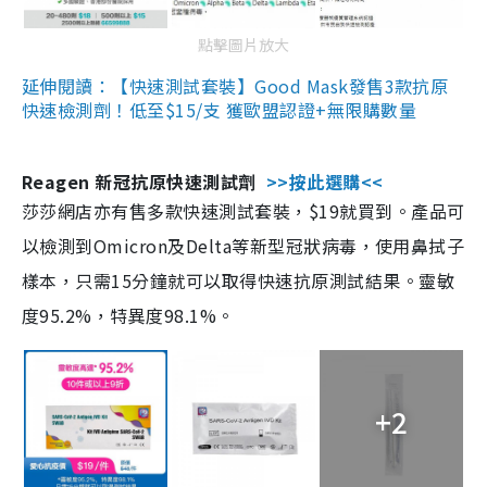
點擊圖片放大
延伸閱讀：【快速測試套裝】Good Mask發售3款抗原
快速檢測劑！低至$15/支 獲歐盟認證+無限購數量
Reagen 新冠抗原快速測試劑
>>按此選購<<
莎莎網店亦有售多款快速測試套裝，$19就買到。產品可
以檢測到Omicron及Delta等新型冠狀病毒，使用鼻拭子
樣本，只需15分鐘就可以取得快速抗原測試結果。靈敏
度95.2%，特異度98.1%。
+2