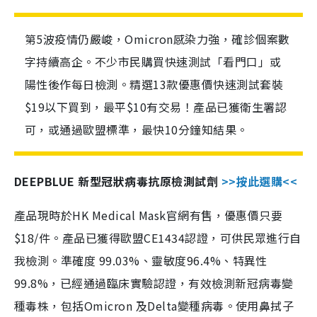
第5波疫情仍嚴峻，Omicron感染力強，確診個案數
字持續高企。不少市民購買快速測試「看門口」或
陽性後作每日檢測。精選13款優惠價快速測試套裝
$19以下買到，最平$10有交易！產品已獲衛生署認
可，或通過歐盟標準，最快10分鐘知結果。
DEEPBLUE 新型冠狀病毒抗原檢測試劑
>>按此選購<<
產品現時於HK Medical Mask官網有售，優惠價只要
$18/件。產品已獲得歐盟CE1434認證，可供民眾進行自
我檢測。準確度 99.03%、靈敏度96.4%、特異性
99.8%，已經通過臨床實驗認證，有效檢測新冠病毒變
種毒株，包括Omicron 及Delta變種病毒。使用鼻拭子