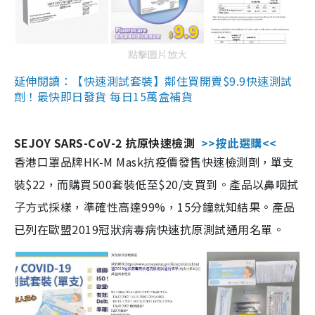
點擊圖片放大
延伸閱讀：【快速測試套裝】鄰住買開賣$9.9快速測試
劑！最快即日發貨 每日15萬盒補貨
SEJOY SARS-CoV-2 抗原快速檢測
>>按此選購<<
香港口罩品牌HK-M Mask抗疫價發售快速檢測劑，單支
裝$22，而購買500套裝低至$20/支買到。產品以鼻咽拭
子方式採樣，準確性高達99%，15分鐘就知結果。產品
已列在歐盟2019冠狀病毒病快速抗原測試通用名單。