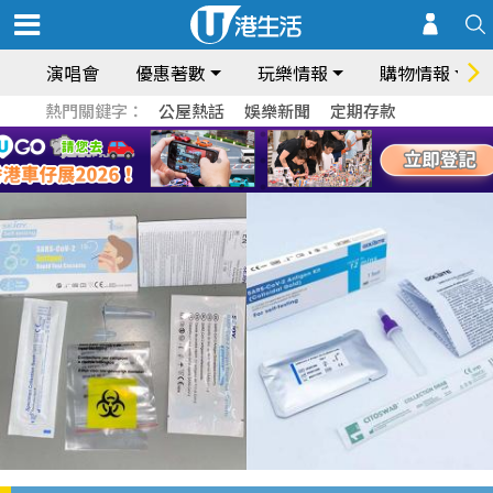
演唱會
優惠著數
玩樂情報
購物情報
熱門關鍵字：
公屋熱話
娛樂新聞
定期存款