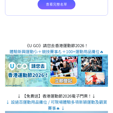
《U GO》請您去香港運動節2026！
體驗新興運動💦＋競技賽事💪＋100+運動用品攤位🔥
↓ 【免費送】香港運動節2026電子門票！↓
↓ 設過百運動用品攤位 / 可現場體驗多項新穎運動及觀賞
賽事🔥 ↓