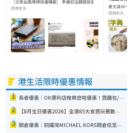
（文章由風傳媒授權轉載） 準備前往韓國旅遊的民眾，近期要特別留
夏天其中一種時
閱讀更多
閱讀更多
港生活限時優惠情報
1
長者優惠｜OK便利店推樂悠咭優惠！買麵包/牛奶/保健品拍卡即減
2
【8月生日優惠2026】全港85大食買玩著數攻略 自助餐/火鍋放題同行免費＋誠品/DONKI送現金券
3
開倉優惠｜銅鑼灣MICHAEL KORS開倉低至17折！直擊$500起買手袋/銀包/鞋款 必買經典Jet Set系列