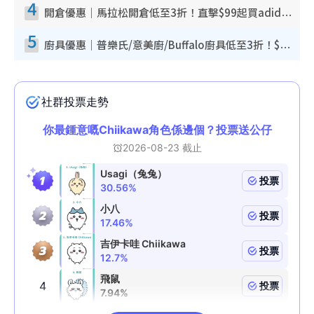
4
開倉優惠｜馬拉松開倉低至3折！直擊$99起買adidas／New Balance／Puma鞋款 STANLEY保溫杯劈價至$119起
5
廚具優惠｜普樂氏/意美廚/Buffalo廚具低至3折！$89起買煎鍋／炒鑊／個人鍋 同場小家電激減至$99起