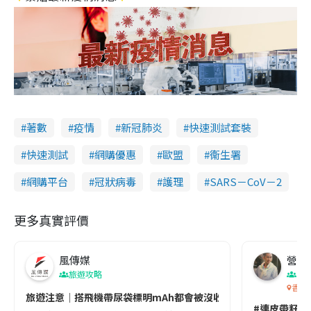
著數
疫情
新冠肺炎
快速測試套裝
快速測試
網購優惠
歐盟
衞生署
網購平台
冠狀病毒
護理
SARS－CoV－2
更多真實評價
風傳媒
營養教
旅遊攻略
生
香港
旅遊注意｜搭飛機帶尿袋標明mAh都會被沒收😱出發前切記檢查「1
#連皮帶籽都