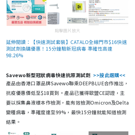
點擊圖片放大
延伸閱讀：【快速測試套裝】CATALO全線門市$16快速
測試劑換購優惠！15分鐘驗新冠病毒 準確性高達
98.26%
Savewo新型冠狀病毒快速抗原測試劑
>>按此選購<<
產品由香港口罩品牌Savewo聯乘DEEPBLUE合作推出，
抗疫優惠價低至$18買到。產品已獲得歐盟CE認證，主
要以採集鼻液樣本作檢測，能有效檢測Omicron及Delta
變種病毒，準確度達至99%，最快15分鐘就能知道檢測
結果。