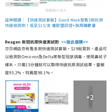
點擊圖片放大
延伸閱讀：【快速測試套裝】Good Mask發售3款抗原
快速檢測劑！低至$15/支 獲歐盟認證+無限購數量
Reagen 新冠抗原快速測試劑
>>按此選購<<
莎莎網店亦有售多款快速測試套裝，$19就買到。產品可
以檢測到Omicron及Delta等新型冠狀病毒，使用鼻拭子
樣本，只需15分鐘就可以取得快速抗原測試結果。靈敏
度95.2%，特異度98.1%。
+2