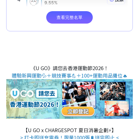
《U GO》請您去香港運動節2026！
體驗新興運動💦＋競技賽事💪＋100+運動用品攤位🔥
【U GO x CHARGESPOT 夏日消暑企劃⚡】
> 打卡即送充電券！限量1000張🔋送完即止 <