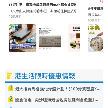
香港
旅遊注意｜搭飛機帶尿袋標明mAh都會被沒收😱出發前切記檢查「1
#連皮帶籽都
（文章由風傳媒授權轉載） 準備前往韓國旅遊的民眾，近期要特別留
夏天其中一種時
閱讀更多
閱讀更多
港生活限時優惠情報
1
港大推賽馬會強化骨骼計劃！$100骨質密度X光檢查 完成免費運動訓練送超市禮券！附參加資格
2
開倉優惠 | 尖沙咀海港城名牌波鞋開倉低至1折！On鞋$899起／Joy&Peace鞋履$98起