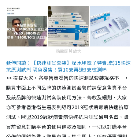
點擊圖片放大
延伸閱讀：【快速測試套裝】深水埗電子特賣城$15快速
抗原測試劑 現貨發售！買10支再送3支檢測棒
<< 提提大家，各零售商發售的快速測試套裝規格不一，
購買市面上不同品牌的快速測試套裝前請留意售賣平台
及該品牌的快速測試套裝使用方法、條款及細則，大家
亦可參考香港衞生署表列認可2019冠狀病毒病快速抗原
測試、歐盟2019冠狀病毒病快速抗原測試通用名單，購
買前留意訂購平台的使用條款及細則，一切以訂購平台
公佈的價錢為準。數量有限，售完即止；所有優惠細則