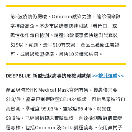
第5波疫情仍嚴峻，Omicron感染力強，確診個案數
字持續高企。不少市民購買快速測試「看門口」或
陽性後作每日檢測。精選13款優惠價快速測試套裝
$19以下買到，最平$10有交易！產品已獲衛生署認
可，或通過歐盟標準，最快10分鐘知結果。
DEEPBLUE 新型冠狀病毒抗原檢測試劑
>>按此選購<<
產品現時於HK Medical Mask官網有售，優惠價只要
$18/件。產品已獲得歐盟CE1434認證，可供民眾進行自
我檢測。準確度 99.03%、靈敏度96.4%、特異性
99.8%，已經通過臨床實驗認證，有效檢測新冠病毒變
種毒株，包括Omicron 及Delta變種病毒。使用鼻拭子