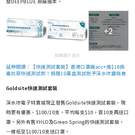
發DEEPBLUE 原廠版本。
+2
點擊圖片放大
延伸閱讀：【快速測試套裝】香港口罩廠acc+推$18病
毒抗原快速測試劑！捐贈10萬盒測試劑予深水埗露宿者
Goldsite快速測試套裝
深水埗電子特賣城現正發售Goldsite快速測試套裝，現
時更有優惠，$100/10支，平均每支$10，買10支再送口
罩。另外有售YHLO及Green Spring的快速測試套裝，
一樣低至$100/10支送口罩。