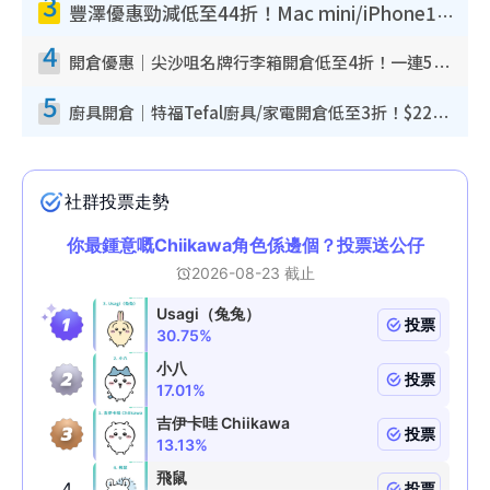
3
豐澤優惠勁減低至44折！Mac mini/iPhone17Pro大減價！廚房家電$220起
4
開倉優惠｜尖沙咀名牌行李箱開倉低至4折！一連5日 American Tourister/ace./Hallmark $200起！
5
廚具開倉｜特福Tefal廚具/家電開倉低至3折！$220起買平底鍋/炒鑊/湯煲！電飯煲/吸塵機/燙斗$418起