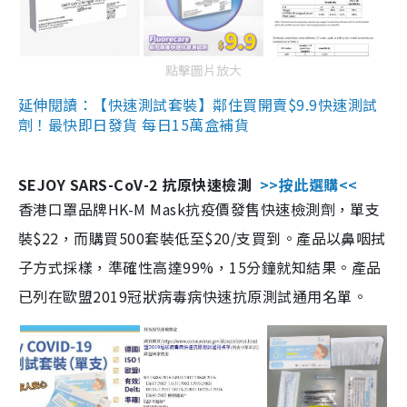
點擊圖片放大
延伸閱讀：【快速測試套裝】鄰住買開賣$9.9快速測試
劑！最快即日發貨 每日15萬盒補貨
SEJOY SARS-CoV-2 抗原快速檢測
>>按此選購<<
香港口罩品牌HK-M Mask抗疫價發售快速檢測劑，單支
裝$22，而購買500套裝低至$20/支買到。產品以鼻咽拭
子方式採樣，準確性高達99%，15分鐘就知結果。產品
已列在歐盟2019冠狀病毒病快速抗原測試通用名單。