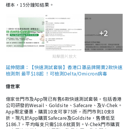
樣本，15分鐘知結果。
+2
點擊圖片放大
延伸閱讀：【快速測試套裝】香港口罩品牌開賣2款快速
檢測劑 最平$18起 ！可檢測Delta/Omicron病毒
億世家
億家世門市及App現已有售6款快速測試套裝，包括香港
公司研發的Wesail、Goldsite、Safecare、及V-Chek。
App限定優惠，購買10支可享75折，而門市則10支8
折。現凡於App購買Safecare及Goldsite，售價低至
$186.7，平均每支只需$18.6就買到。V-Chek門市購買