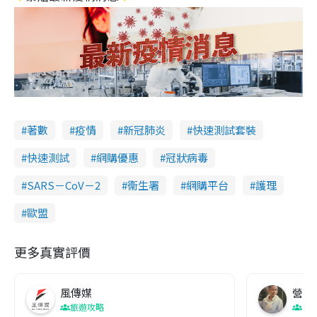
著數
疫情
新冠肺炎
快速測試套裝
快速測試
網購優惠
冠狀病毒
SARS－CoV－2
衞生署
網購平台
護理
歐盟
更多真實評價
風傳媒
營養教
旅遊攻略
生