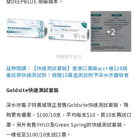
發DEEPBLUE 原廠版本。
+2
點擊圖片放大
延伸閱讀：【快速測試套裝】香港口罩廠acc+推$18病
毒抗原快速測試劑！捐贈10萬盒測試劑予深水埗露宿者
Goldsite快速測試套裝
深水埗電子特賣城現正發售Goldsite快速測試套裝，現
時更有優惠，$100/10支，平均每支$10，買10支再送口
罩。另外有售YHLO及Green Spring的快速測試套裝，
一樣低至$100/10支送口罩。