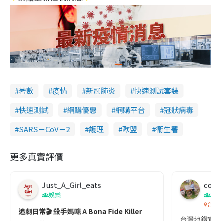
著數
疫情
新冠肺炎
快速測試套裝
快速測試
網購優惠
網購平台
冠狀病毒
SARS－CoV－2
護理
歐盟
衞生署
更多真實評價
Just_A_Girl_eats
co c
娛樂
吹
台灣
追劇日常🎬 殺手媽咪 A Bona Fide Killer
台灣地鐵宣