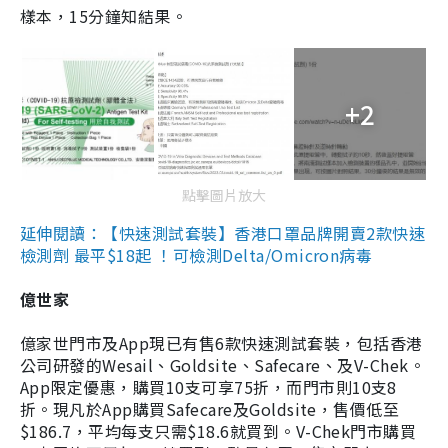
樣本，15分鐘知結果。
+2
點擊圖片放大
延伸閱讀：【快速測試套裝】香港口罩品牌開賣2款快速
檢測劑 最平$18起 ！可檢測Delta/Omicron病毒
億世家
億家世門市及App現已有售6款快速測試套裝，包括香港
公司研發的Wesail、Goldsite、Safecare、及V-Chek。
App限定優惠，購買10支可享75折，而門市則10支8
折。現凡於App購買Safecare及Goldsite，售價低至
$186.7，平均每支只需$18.6就買到。V-Chek門市購買