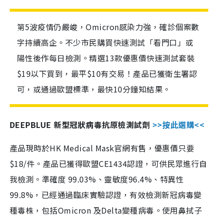
第5波疫情仍嚴峻，Omicron感染力強，確診個案數
字持續高企。不少市民購買快速測試「看門口」或
陽性後作每日檢測。精選13款優惠價快速測試套裝
$19以下買到，最平$10有交易！產品已獲衛生署認
可，或通過歐盟標準，最快10分鐘知結果。
DEEPBLUE 新型冠狀病毒抗原檢測試劑
>>按此選購<<
產品現時於HK Medical Mask官網有售，優惠價只要
$18/件。產品已獲得歐盟CE1434認證，可供民眾進行自
我檢測。準確度 99.03%、靈敏度96.4%、特異性
99.8%，已經通過臨床實驗認證，有效檢測新冠病毒變
種毒株，包括Omicron 及Delta變種病毒。使用鼻拭子