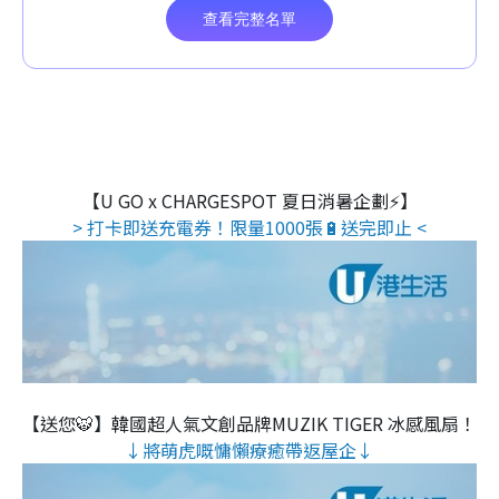
【U GO x CHARGESPOT 夏日消暑企劃⚡】
> 打卡即送充電券！限量1000張🔋送完即止 <
【送您🐯】韓國超人氣文創品牌MUZIK TIGER 冰感風扇！
↓將萌虎嘅慵懶療癒帶返屋企↓