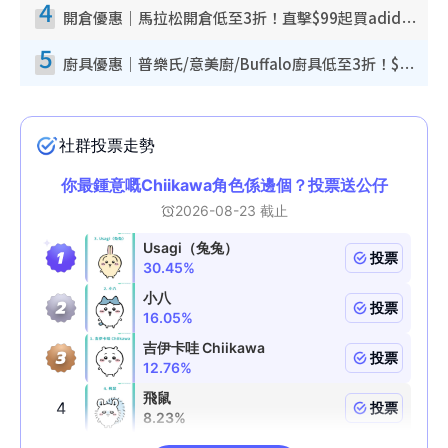
4
開倉優惠｜馬拉松開倉低至3折！直擊$99起買adidas／New Balance／Puma鞋款 STANLEY保溫杯劈價至$119起
5
廚具優惠｜普樂氏/意美廚/Buffalo廚具低至3折！$89起買煎鍋／炒鑊／個人鍋 同場小家電激減至$99起