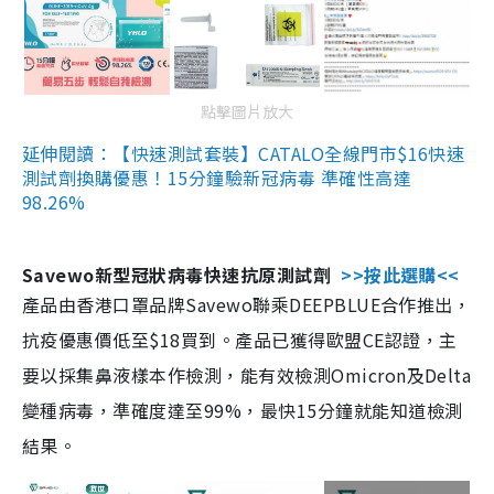
點擊圖片放大
延伸閱讀：【快速測試套裝】CATALO全線門市$16快速
測試劑換購優惠！15分鐘驗新冠病毒 準確性高達
98.26%
Savewo新型冠狀病毒快速抗原測試劑
>>按此選購<<
產品由香港口罩品牌Savewo聯乘DEEPBLUE合作推出，
抗疫優惠價低至$18買到。產品已獲得歐盟CE認證，主
要以採集鼻液樣本作檢測，能有效檢測Omicron及Delta
變種病毒，準確度達至99%，最快15分鐘就能知道檢測
結果。