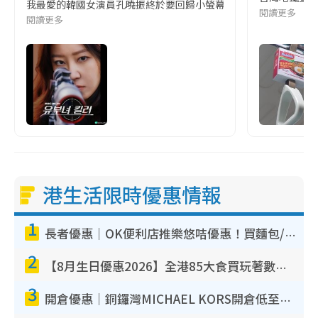
我最愛的韓國女演員孔曉振終於要回歸小螢幕啦!這次的劇本改編自同名
閱讀更多
閱讀更多
港生活限時優惠情報
1
長者優惠｜OK便利店推樂悠咭優惠！買麵包/牛奶/保健品拍卡即減
2
【8月生日優惠2026】全港85大食買玩著數攻略 自助餐/火鍋放題同行免費＋誠品/DONKI送現金券
3
開倉優惠｜銅鑼灣MICHAEL KORS開倉低至17折！直擊$500起買手袋/銀包/鞋款 必買經典Jet Set系列