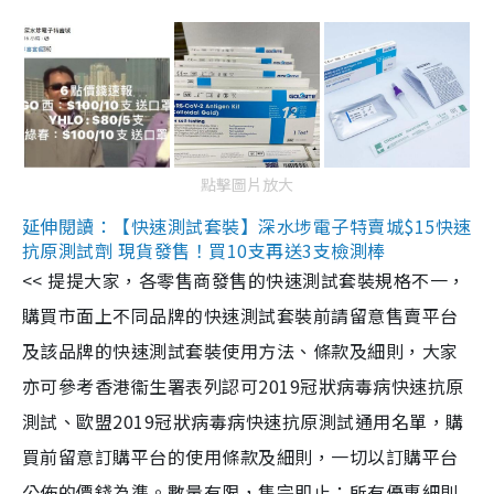
點擊圖片放大
延伸閱讀：【快速測試套裝】深水埗電子特賣城$15快速
抗原測試劑 現貨發售！買10支再送3支檢測棒
<< 提提大家，各零售商發售的快速測試套裝規格不一，
購買市面上不同品牌的快速測試套裝前請留意售賣平台
及該品牌的快速測試套裝使用方法、條款及細則，大家
亦可參考香港衞生署表列認可2019冠狀病毒病快速抗原
測試、歐盟2019冠狀病毒病快速抗原測試通用名單，購
買前留意訂購平台的使用條款及細則，一切以訂購平台
公佈的價錢為準。數量有限，售完即止；所有優惠細則