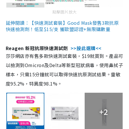
點擊圖片放大
延伸閱讀：【快速測試套裝】Good Mask發售3款抗原
快速檢測劑！低至$15/支 獲歐盟認證+無限購數量
Reagen 新冠抗原快速測試劑
>>按此選購<<
莎莎網店亦有售多款快速測試套裝，$19就買到。產品可
以檢測到Omicron及Delta等新型冠狀病毒，使用鼻拭子
樣本，只需15分鐘就可以取得快速抗原測試結果。靈敏
度95.2%，特異度98.1%。
+2