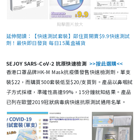
點擊圖片放大
延伸閱讀：【快速測試套裝】鄰住買開賣$9.9快速測試
劑！最快即日發貨 每日15萬盒補貨
SEJOY SARS-CoV-2 抗原快速檢測
>>按此選購<<
香港口罩品牌HK-M Mask抗疫價發售快速檢測劑，單支
裝$22，而購買500套裝低至$20/支買到。產品以鼻咽拭
子方式採樣，準確性高達99%，15分鐘就知結果。產品
已列在歐盟2019冠狀病毒病快速抗原測試通用名單。