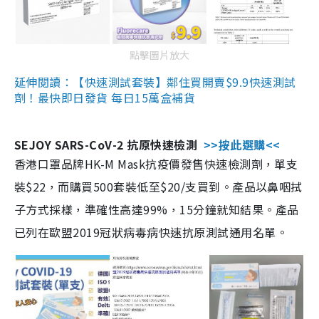
點擊圖片放大
延伸閱讀：【快速測試套裝】鄰住買開賣$9.9快速測試
劑！最快即日發貨 每日15萬盒補貨
SEJOY SARS-CoV-2 抗原快速檢測
>>按此選購<<
香港口罩品牌HK-M Mask抗疫價發售快速檢測劑，單支
裝$22，而購買500套裝低至$20/支買到。產品以鼻咽拭
子方式採樣，準確性高達99%，15分鐘就知結果。產品
已列在歐盟2019冠狀病毒病快速抗原測試通用名單。