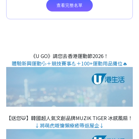
《U GO》請您去香港運動節2026！
體驗新興運動💦＋競技賽事💪＋100+運動用品攤位🔥
【送您🐯】韓國超人氣文創品牌MUZIK TIGER 冰感風扇！
↓將萌虎嘅慵懶療癒帶返屋企↓