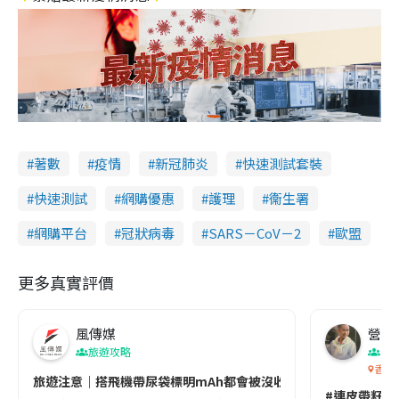
著數
疫情
新冠肺炎
快速測試套裝
快速測試
網購優惠
護理
衞生署
網購平台
冠狀病毒
SARS－CoV－2
歐盟
更多真實評價
風傳媒
營養教
旅遊攻略
生
香港
旅遊注意｜搭飛機帶尿袋標明mAh都會被沒收😱出發前切記檢查「1
#連皮帶籽都