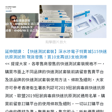
點擊圖片放大
延伸閱讀：【快速測試套裝】深水埗電子特賣城$15快速
抗原測試劑 現貨發售！買10支再送3支檢測棒
<< 提提大家，各零售商發售的快速測試套裝規格不一，
購買市面上不同品牌的快速測試套裝前請留意售賣平台
及該品牌的快速測試套裝使用方法、條款及細則，大家
亦可參考香港衞生署表列認可2019冠狀病毒病快速抗原
測試、歐盟2019冠狀病毒病快速抗原測試通用名單，購
買前留意訂購平台的使用條款及細則，一切以訂購平台
公佈的價錢為準。數量有限，售完即止；所有優惠細則