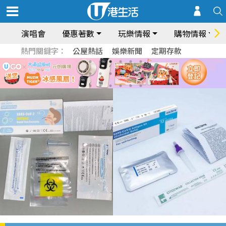
演唱會
優惠著數
玩樂情報
購物情報
熱門關鍵字：
公屋熱話
娛樂新聞
定期存款