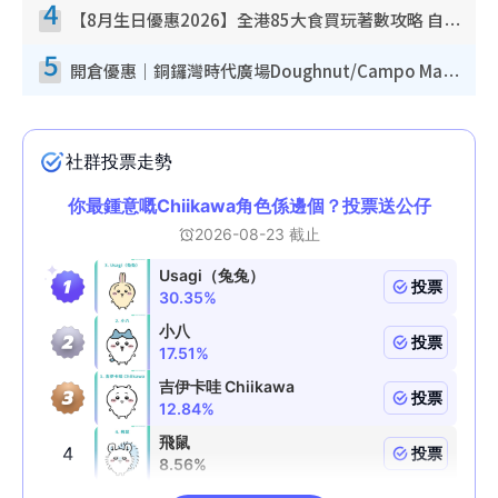
4
【8月生日優惠2026】全港85大食買玩著數攻略 自助餐/火鍋放題同行免費＋誠品/DONKI送現金券
5
開倉優惠｜銅鑼灣時代廣場Doughnut/Campo Marzio開倉低至1折！背囊、書包、手袋劈價$200起