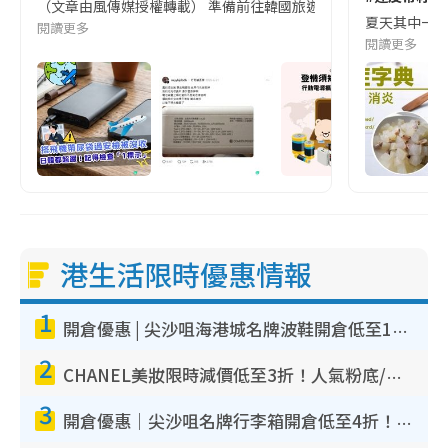
（文章由風傳媒授權轉載） 準備前往韓國旅遊的民眾，近期要特別留
夏天其中一種時
閱讀更多
閱讀更多
港生活限時優惠情報
1
開倉優惠 | 尖沙咀海港城名牌波鞋開倉低至1折！On鞋$899起／Joy&Peace鞋履$98起
2
CHANEL美妝限時減價低至3折！人氣粉底/唇膏/精華液低至$275！COCO香水都有平
3
開倉優惠｜尖沙咀名牌行李箱開倉低至4折！一連5日 American Tourister/ace./Hallmark $200起！