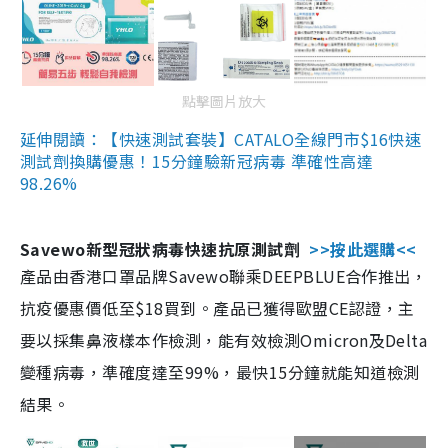
點擊圖片放大
延伸閱讀：【快速測試套裝】CATALO全線門市$16快速
測試劑換購優惠！15分鐘驗新冠病毒 準確性高達
98.26%
Savewo新型冠狀病毒快速抗原測試劑
>>按此選購<<
產品由香港口罩品牌Savewo聯乘DEEPBLUE合作推出，
抗疫優惠價低至$18買到。產品已獲得歐盟CE認證，主
要以採集鼻液樣本作檢測，能有效檢測Omicron及Delta
變種病毒，準確度達至99%，最快15分鐘就能知道檢測
結果。