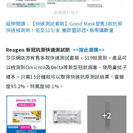
點擊圖片放大
延伸閱讀：【快速測試套裝】Good Mask發售3款抗原
快速檢測劑！低至$15/支 獲歐盟認證+無限購數量
Reagen 新冠抗原快速測試劑
>>按此選購<<
莎莎網店亦有售多款快速測試套裝，$19就買到。產品可
以檢測到Omicron及Delta等新型冠狀病毒，使用鼻拭子
樣本，只需15分鐘就可以取得快速抗原測試結果。靈敏
度95.2%，特異度98.1%。
+2