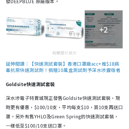
發DEEPBLUE 原廠版本。
+2
點擊圖片放大
延伸閱讀：【快速測試套裝】香港口罩廠acc+推$18病
毒抗原快速測試劑！捐贈10萬盒測試劑予深水埗露宿者
Goldsite快速測試套裝
深水埗電子特賣城現正發售Goldsite快速測試套裝，現
時更有優惠，$100/10支，平均每支$10，買10支再送口
罩。另外有售YHLO及Green Spring的快速測試套裝，
一樣低至$100/10支送口罩。