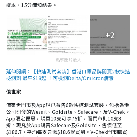
樣本，15分鐘知結果。
+2
點擊圖片放大
延伸閱讀：【快速測試套裝】香港口罩品牌開賣2款快速
檢測劑 最平$18起 ！可檢測Delta/Omicron病毒
億世家
億家世門市及App現已有售6款快速測試套裝，包括香港
公司研發的Wesail、Goldsite、Safecare、及V-Chek。
App限定優惠，購買10支可享75折，而門市則10支8
折。現凡於App購買Safecare及Goldsite，售價低至
$186.7，平均每支只需$18.6就買到。V-Chek門市購買