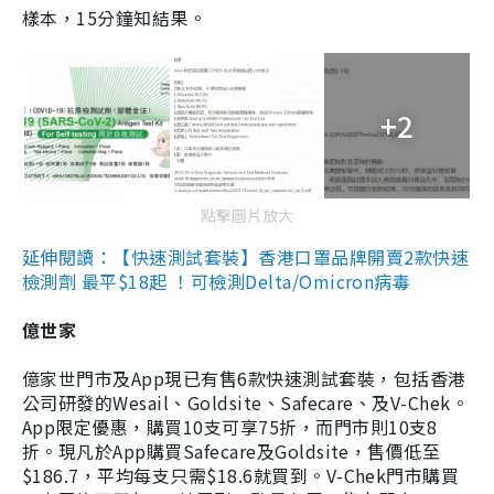
樣本，15分鐘知結果。
+2
點擊圖片放大
延伸閱讀：【快速測試套裝】香港口罩品牌開賣2款快速
檢測劑 最平$18起 ！可檢測Delta/Omicron病毒
億世家
億家世門市及App現已有售6款快速測試套裝，包括香港
公司研發的Wesail、Goldsite、Safecare、及V-Chek。
App限定優惠，購買10支可享75折，而門市則10支8
折。現凡於App購買Safecare及Goldsite，售價低至
$186.7，平均每支只需$18.6就買到。V-Chek門市購買