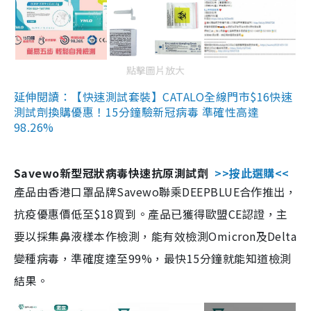
點擊圖片放大
延伸閱讀：【快速測試套裝】CATALO全線門市$16快速
測試劑換購優惠！15分鐘驗新冠病毒 準確性高達
98.26%
Savewo新型冠狀病毒快速抗原測試劑
>>按此選購<<
產品由香港口罩品牌Savewo聯乘DEEPBLUE合作推出，
抗疫優惠價低至$18買到。產品已獲得歐盟CE認證，主
要以採集鼻液樣本作檢測，能有效檢測Omicron及Delta
變種病毒，準確度達至99%，最快15分鐘就能知道檢測
結果。