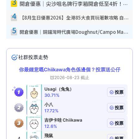
3
開倉優惠｜尖沙咀名牌行李箱開倉低至4折！一連5日 American Tourister/ace./Hallmark $200起！
4
【8月生日優惠2026】全港85大食買玩著數攻略 自助餐/火鍋放題同行免費＋誠品/DONKI送現金券
5
開倉優惠｜銅鑼灣時代廣場Doughnut/Campo Marzio開倉低至1折！背囊、書包、手袋劈價$200起