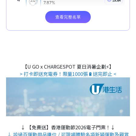
【U GO x CHARGESPOT 夏日消暑企劃⚡】
> 打卡即送充電券！限量1000張🔋送完即止 <
↓ 【免費送】香港運動節2026電子門票！↓
↓ 設過百運動用品攤位 / 可現場體驗多項新穎運動及觀賞