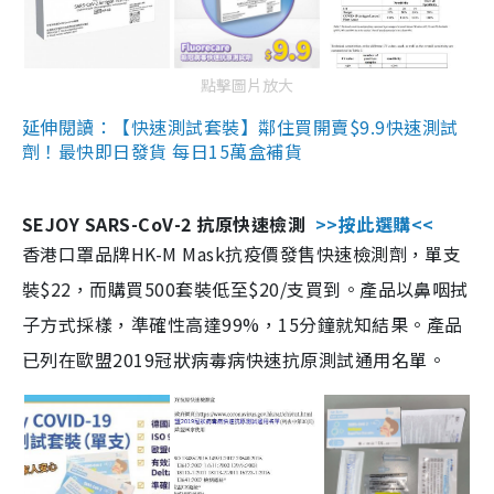
點擊圖片放大
延伸閱讀：【快速測試套裝】鄰住買開賣$9.9快速測試
劑！最快即日發貨 每日15萬盒補貨
SEJOY SARS-CoV-2 抗原快速檢測
>>按此選購<<
香港口罩品牌HK-M Mask抗疫價發售快速檢測劑，單支
裝$22，而購買500套裝低至$20/支買到。產品以鼻咽拭
子方式採樣，準確性高達99%，15分鐘就知結果。產品
已列在歐盟2019冠狀病毒病快速抗原測試通用名單。