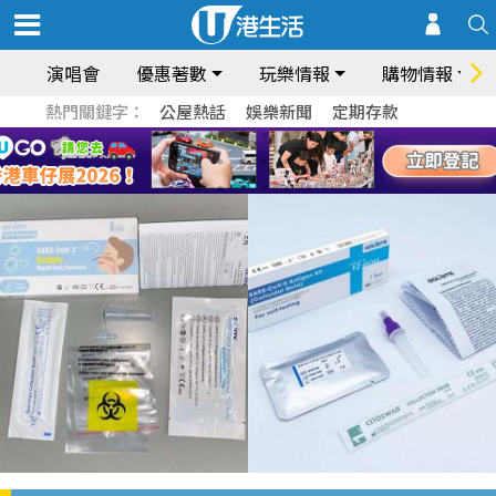
演唱會
優惠著數
玩樂情報
購物情報
熱門關鍵字：
公屋熱話
娛樂新聞
定期存款