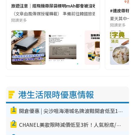
香港
旅遊注意｜搭飛機帶尿袋標明mAh都會被沒收😱出發前切記檢查「1
#連皮帶籽都
（文章由風傳媒授權轉載） 準備前往韓國旅遊的民眾，近期要特別留
夏天其中一種時
閱讀更多
閱讀更多
港生活限時優惠情報
1
開倉優惠 | 尖沙咀海港城名牌波鞋開倉低至1折！On鞋$899起／Joy&Peace鞋履$98起
2
CHANEL美妝限時減價低至3折！人氣粉底/唇膏/精華液低至$275！COCO香水都有平