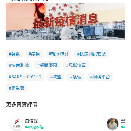
著數
疫情
新冠肺炎
快速測試套裝
快速測試
網購優惠
冠狀病毒
SARS－CoV－2
歐盟
護理
網購平台
衞生署
更多真實評價
風傳媒
營養教
旅遊攻略
生