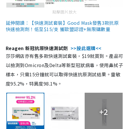
點擊圖片放大
延伸閱讀：【快速測試套裝】Good Mask發售3款抗原
快速檢測劑！低至$15/支 獲歐盟認證+無限購數量
Reagen 新冠抗原快速測試劑
>>按此選購<<
莎莎網店亦有售多款快速測試套裝，$19就買到。產品可
以檢測到Omicron及Delta等新型冠狀病毒，使用鼻拭子
樣本，只需15分鐘就可以取得快速抗原測試結果。靈敏
度95.2%，特異度98.1%。
+2