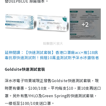
發DEEPBLUE 原廠版本。
+2
點擊圖片放大
延伸閱讀：【快速測試套裝】香港口罩廠acc+推$18病
毒抗原快速測試劑！捐贈10萬盒測試劑予深水埗露宿者
Goldsite快速測試套裝
深水埗電子特賣城現正發售Goldsite快速測試套裝，現
時更有優惠，$100/10支，平均每支$10，買10支再送口
罩。另外有售YHLO及Green Spring的快速測試套裝，
一樣低至$100/10支送口罩。