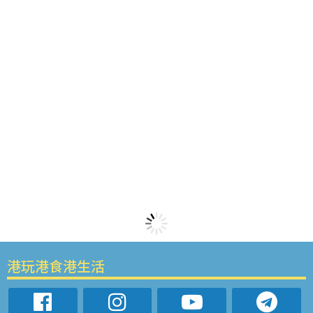
港玩港食港生活