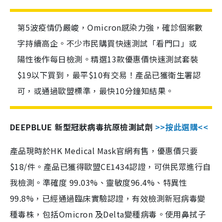
第5波疫情仍嚴峻，Omicron感染力強，確診個案數
字持續高企。不少市民購買快速測試「看門口」或
陽性後作每日檢測。精選13款優惠價快速測試套裝
$19以下買到，最平$10有交易！產品已獲衛生署認
可，或通過歐盟標準，最快10分鐘知結果。
DEEPBLUE 新型冠狀病毒抗原檢測試劑
>>按此選購<<
產品現時於HK Medical Mask官網有售，優惠價只要
$18/件。產品已獲得歐盟CE1434認證，可供民眾進行自
我檢測。準確度 99.03%、靈敏度96.4%、特異性
99.8%，已經通過臨床實驗認證，有效檢測新冠病毒變
種毒株，包括Omicron 及Delta變種病毒。使用鼻拭子