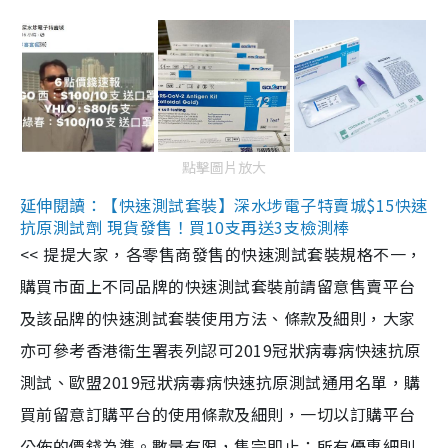
點擊圖片放大
延伸閱讀：【快速測試套裝】深水埗電子特賣城$15快速
抗原測試劑 現貨發售！買10支再送3支檢測棒
<< 提提大家，各零售商發售的快速測試套裝規格不一，
購買市面上不同品牌的快速測試套裝前請留意售賣平台
及該品牌的快速測試套裝使用方法、條款及細則，大家
亦可參考香港衞生署表列認可2019冠狀病毒病快速抗原
測試、歐盟2019冠狀病毒病快速抗原測試通用名單，購
買前留意訂購平台的使用條款及細則，一切以訂購平台
公佈的價錢為準。數量有限，售完即止；所有優惠細則