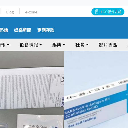
Blog
e-zone
U GO搵好去處
熱話
娛樂新聞
定期存款
情報
飲食情報
娛樂
社會
影片專區