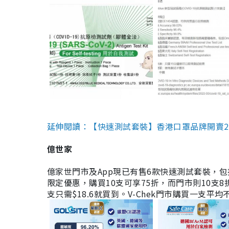
延伸閱讀：【快速測試套裝】香港口罩品牌開賣2款快速
億世家
億家世門市及App現已有售6款快速測試套裝，包括香港公司
限定優惠，購買10支可享75折，而門市則10支8折。現
支只需$18.6就買到。V-Chek門市購買一支平