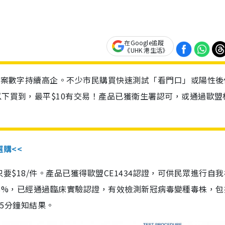
在Google追蹤
《UHK 港生活》
診個案數字持續高企。不少市民購買快速測試「看門口」或陽性後
以下買到，最平$10有交易！產品已獲衛生署認可，或通過歐盟
選購<<
惠價只要$18/件。產品已獲得歐盟CE1434認證，可供民眾進行自
性99.8%，已經通過臨床實驗認證，有效檢測新冠病毒變種毒株，
，15分鐘知結果。