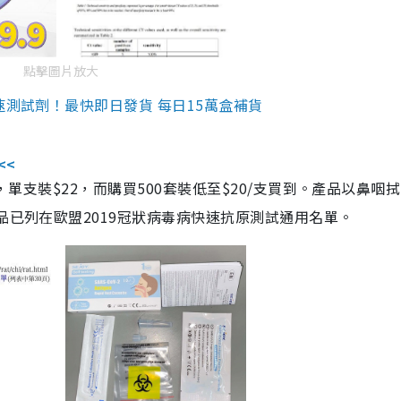
點擊圖片放大
速測試劑！最快即日發貨 每日15萬盒補貨
<<
，單支裝$22，而購買500套裝低至$20/支買到。產品以鼻咽
品已列在歐盟2019冠狀病毒病快速抗原測試通用名單。