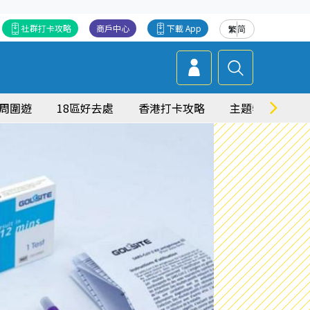
社群打卡攻略
商戶中心
下載 App
繁
简
周圍遊
18區好去處
香港打卡攻略
主題特集