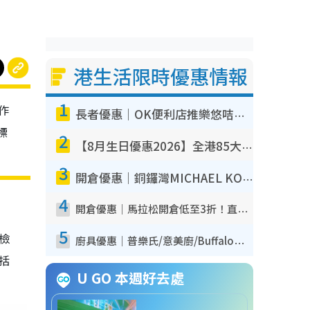
港生活限時優惠情報
1
作
長者優惠｜OK便利店推樂悠咭優惠！買麵包/牛奶/保健品拍卡即減
標
2
【8月生日優惠2026】全港85大食買玩著數攻略 自助餐/火鍋放題同行免費＋誠品/DONKI送現金券
3
開倉優惠｜銅鑼灣MICHAEL KORS開倉低至17折！直擊$500起買手袋/銀包/鞋款 必買經典Jet Set系列
4
開倉優惠｜馬拉松開倉低至3折！直擊$99起買adidas／New Balance／Puma鞋款 STANLEY保溫杯劈價至$119起
5
我檢
廚具優惠｜普樂氏/意美廚/Buffalo廚具低至3折！$89起買煎鍋／炒鑊／個人鍋 同場小家電激減至$99起
包括
U GO 本週好去處