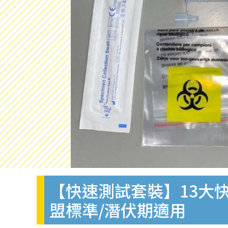
【快速測試套裝】13大快
盟標準/潛伏期適用