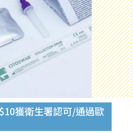
$10獲衛生署認可/通過歐