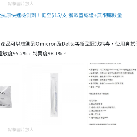
點擊圖片放大
3款抗原快速檢測劑！低至$15/支 獲歐盟認證+無限購數量
品可以檢測到Omicron及Delta等新型冠狀病毒，使用鼻拭
度95.2%，特異度98.1%。
點擊圖片放大