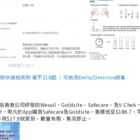
點擊圖片放大
檢測劑 最平$18起 ！可檢測Delta/Omicron病毒
研發的Wesail、Goldsite、Safecare、及V-Chek。
凡於App購買Safecare及Goldsite，售價低至$186.7
均不用$17.9就買到，數量有限，售完即止。