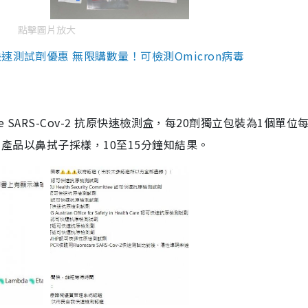
點擊圖片放大
測試劑優惠 無限購數量！可檢測Omicron病毒
are SARS-Cov-2 抗原快速檢測盒，每20劑獨立包裝為1個單位
5。產品以鼻拭子採樣，10至15分鐘知結果。