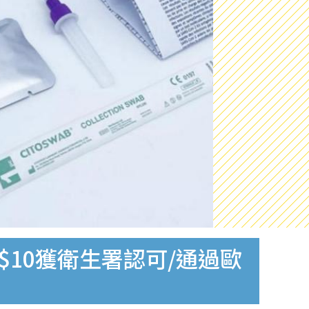
$10獲衛生署認可/通過歐