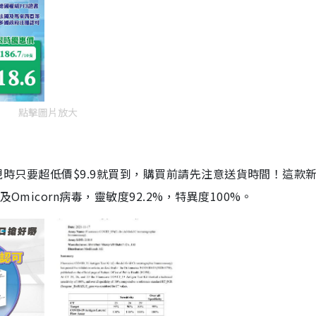
點擊圖片放大
劑，現時只要超低價$9.9就買到，購買前請先注意送貨時間！這款
Omicorn病毒，靈敏度92.2%，特異度100%。