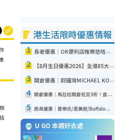
港生活限時優惠情報
1
作
長者優惠｜OK便利店推樂悠咭優惠！買麵包/牛奶/保健品拍卡即減
標
2
【8月生日優惠2026】全港85大食買玩著數攻略 自助餐/火鍋放題同行免費＋誠品/DONKI送現金券
3
開倉優惠｜銅鑼灣MICHAEL KORS開倉低至17折！直擊$500起買手袋/銀包/鞋款 必買經典Jet Set系列
4
開倉優惠｜馬拉松開倉低至3折！直擊$99起買adidas／New Balance／Puma鞋款 STANLEY保溫杯劈價至$119起
5
我檢
廚具優惠｜普樂氏/意美廚/Buffalo廚具低至3折！$89起買煎鍋／炒鑊／個人鍋 同場小家電激減至$99起
包括
U GO 本週好去處