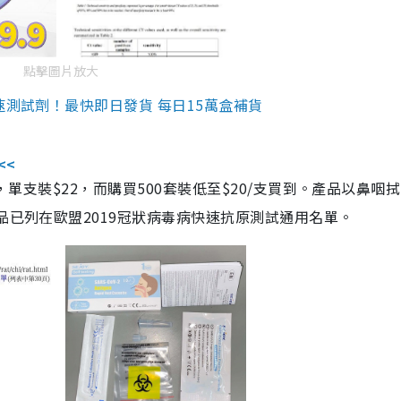
點擊圖片放大
速測試劑！最快即日發貨 每日15萬盒補貨
<<
，單支裝$22，而購買500套裝低至$20/支買到。產品以鼻咽
品已列在歐盟2019冠狀病毒病快速抗原測試通用名單。