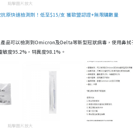
點擊圖片放大
3款抗原快速檢測劑！低至$15/支 獲歐盟認證+無限購數量
品可以檢測到Omicron及Delta等新型冠狀病毒，使用鼻拭
度95.2%，特異度98.1%。
點擊圖片放大