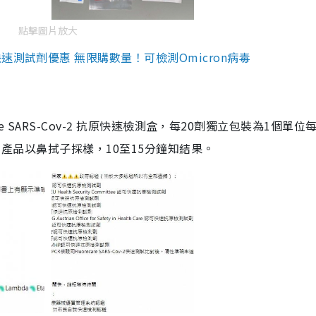
點擊圖片放大
測試劑優惠 無限購數量！可檢測Omicron病毒
are SARS-Cov-2 抗原快速檢測盒，每20劑獨立包裝為1個單位
5。產品以鼻拭子採樣，10至15分鐘知結果。