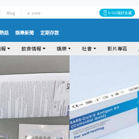
Blog
e-zone
U GO搵好去處
熱話
娛樂新聞
定期存款
情報
飲食情報
娛樂
社會
影片專區