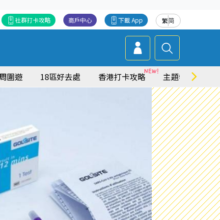
社群打卡攻略
商戶中心
下載 App
繁
简
周圍遊
18區好去處
香港打卡攻略
主題特集