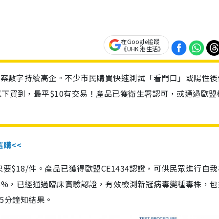
在Google追蹤
《UHK 港生活》
診個案數字持續高企。不少市民購買快速測試「看門口」或陽性後
以下買到，最平$10有交易！產品已獲衛生署認可，或通過歐盟
選購<<
惠價只要$18/件。產品已獲得歐盟CE1434認證，可供民眾進行自
性99.8%，已經通過臨床實驗認證，有效檢測新冠病毒變種毒株，
，15分鐘知結果。