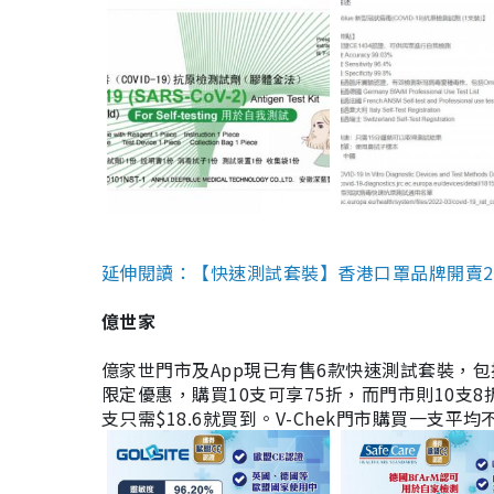
延伸閱讀：【快速測試套裝】香港口罩品牌開賣2款快速
億世家
億家世門市及App現已有售6款快速測試套裝，包括香港公司
限定優惠，購買10支可享75折，而門市則10支8折。現
支只需$18.6就買到。V-Chek門市購買一支平