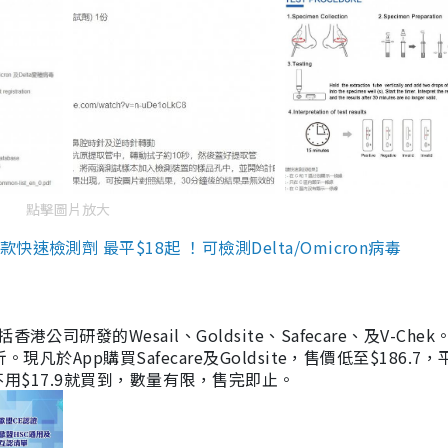
點擊圖片放大
檢測劑 最平$18起 ！可檢測Delta/Omicron病毒
研發的Wesail、Goldsite、Safecare、及V-Chek。
凡於App購買Safecare及Goldsite，售價低至$186.7
均不用$17.9就買到，數量有限，售完即止。