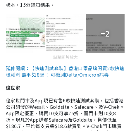
樣本，15分鐘知結果。
+2
點擊圖片放大
延伸閱讀：【快速測試套裝】香港口罩品牌開賣2款快速
檢測劑 最平$18起 ！可檢測Delta/Omicron病毒
億世家
億家世門市及App現已有售6款快速測試套裝，包括香港
公司研發的Wesail、Goldsite、Safecare、及V-Chek。
App限定優惠，購買10支可享75折，而門市則10支8
折。現凡於App購買Safecare及Goldsite，售價低至
$186.7，平均每支只需$18.6就買到。V-Chek門市購買