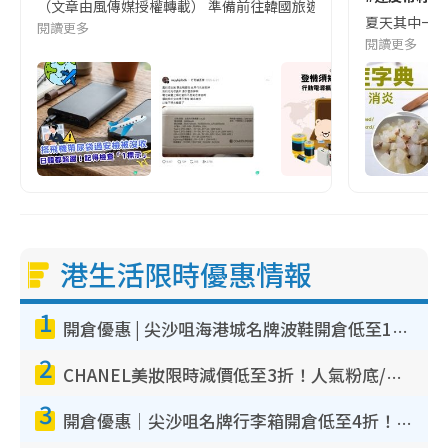
（文章由風傳媒授權轉載） 準備前往韓國旅遊的民眾，近期要特別留
夏天其中一種時
閱讀更多
閱讀更多
港生活限時優惠情報
1
開倉優惠 | 尖沙咀海港城名牌波鞋開倉低至1折！On鞋$899起／Joy&Peace鞋履$98起
2
CHANEL美妝限時減價低至3折！人氣粉底/唇膏/精華液低至$275！COCO香水都有平
3
開倉優惠｜尖沙咀名牌行李箱開倉低至4折！一連5日 American Tourister/ace./Hallmark $200起！