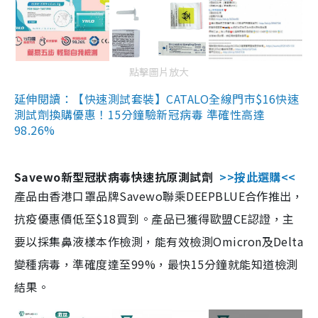
點擊圖片放大
延伸閱讀：【快速測試套裝】CATALO全線門市$16快速
測試劑換購優惠！15分鐘驗新冠病毒 準確性高達
98.26%
Savewo新型冠狀病毒快速抗原測試劑
>>按此選購<<
產品由香港口罩品牌Savewo聯乘DEEPBLUE合作推出，
抗疫優惠價低至$18買到。產品已獲得歐盟CE認證，主
要以採集鼻液樣本作檢測，能有效檢測Omicron及Delta
變種病毒，準確度達至99%，最快15分鐘就能知道檢測
結果。