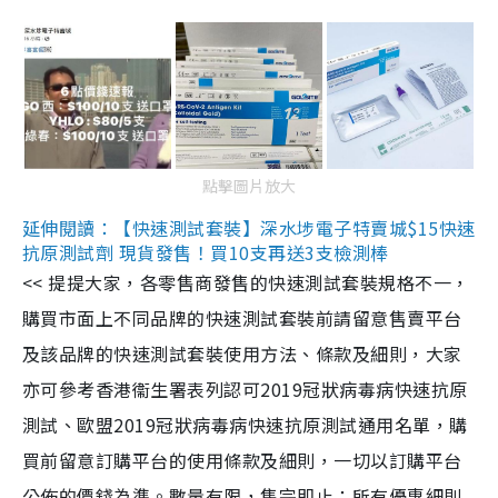
點擊圖片放大
延伸閱讀：【快速測試套裝】深水埗電子特賣城$15快速
抗原測試劑 現貨發售！買10支再送3支檢測棒
<< 提提大家，各零售商發售的快速測試套裝規格不一，
購買市面上不同品牌的快速測試套裝前請留意售賣平台
及該品牌的快速測試套裝使用方法、條款及細則，大家
亦可參考香港衞生署表列認可2019冠狀病毒病快速抗原
測試、歐盟2019冠狀病毒病快速抗原測試通用名單，購
買前留意訂購平台的使用條款及細則，一切以訂購平台
公佈的價錢為準。數量有限，售完即止；所有優惠細則