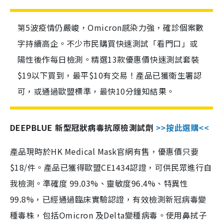
第5波疫情仍嚴峻，Omicron感染力強，確診個案數
字持續高企。不少市民購買快速測試「看門口」或
陽性後作每日檢測。精選13款優惠價快速測試套裝
$19以下買到，最平$10有交易！產品已獲衛生署認
可，或通過歐盟標準，最快10分鐘知結果。
DEEPBLUE 新型冠狀病毒抗原檢測試劑
>>按此選購<<
產品現時於HK Medical Mask官網有售，優惠價只要
$18/件。產品已獲得歐盟CE1434認證，可供民眾進行自
我檢測。準確度 99.03%、靈敏度96.4%、特異性
99.8%，已經通過臨床實驗認證，有效檢測新冠病毒變
種毒株，包括Omicron 及Delta變種病毒。使用鼻拭子