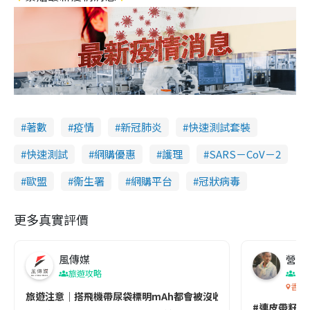
著數
疫情
新冠肺炎
快速測試套裝
快速測試
網購優惠
護理
SARS－CoV－2
歐盟
衞生署
網購平台
冠狀病毒
更多真實評價
風傳媒
營養教
旅遊攻略
生
香港
旅遊注意｜搭飛機帶尿袋標明mAh都會被沒收😱出發前切記檢查「1
#連皮帶籽都