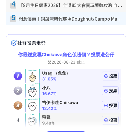
4
【8月生日優惠2026】全港85大食買玩著數攻略 自助餐/火鍋放題同行免費＋誠品/DONKI送現金券
5
開倉優惠｜銅鑼灣時代廣場Doughnut/Campo Marzio開倉低至1折！背囊、書包、手袋劈價$200起