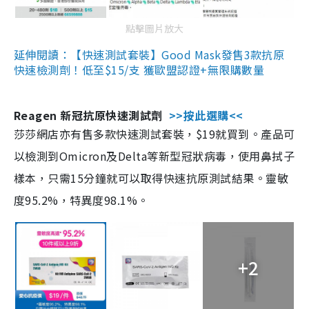
點擊圖片放大
延伸閱讀：【快速測試套裝】Good Mask發售3款抗原
快速檢測劑！低至$15/支 獲歐盟認證+無限購數量
Reagen 新冠抗原快速測試劑
>>按此選購<<
莎莎網店亦有售多款快速測試套裝，$19就買到。產品可
以檢測到Omicron及Delta等新型冠狀病毒，使用鼻拭子
樣本，只需15分鐘就可以取得快速抗原測試結果。靈敏
度95.2%，特異度98.1%。
+2