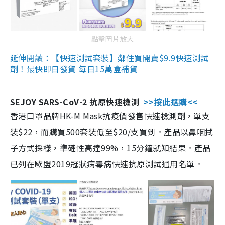
點擊圖片放大
延伸閱讀：【快速測試套裝】鄰住買開賣$9.9快速測試
劑！最快即日發貨 每日15萬盒補貨
SEJOY SARS-CoV-2 抗原快速檢測
>>按此選購<<
香港口罩品牌HK-M Mask抗疫價發售快速檢測劑，單支
裝$22，而購買500套裝低至$20/支買到。產品以鼻咽拭
子方式採樣，準確性高達99%，15分鐘就知結果。產品
已列在歐盟2019冠狀病毒病快速抗原測試通用名單。