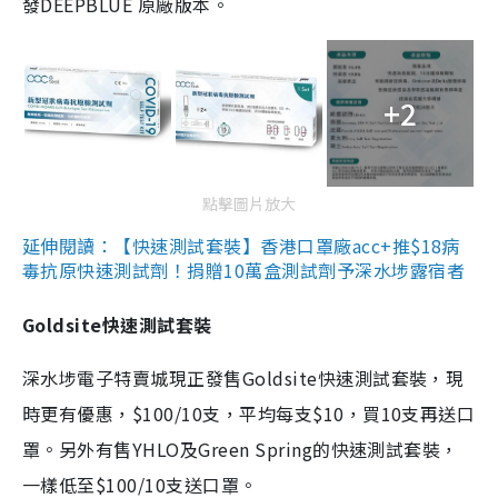
發DEEPBLUE 原廠版本。
+2
點擊圖片放大
延伸閱讀：【快速測試套裝】香港口罩廠acc+推$18病
毒抗原快速測試劑！捐贈10萬盒測試劑予深水埗露宿者
Goldsite快速測試套裝
深水埗電子特賣城現正發售Goldsite快速測試套裝，現
時更有優惠，$100/10支，平均每支$10，買10支再送口
罩。另外有售YHLO及Green Spring的快速測試套裝，
一樣低至$100/10支送口罩。