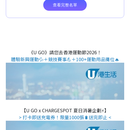
《U GO》請您去香港運動節2026！
體驗新興運動💦＋競技賽事💪＋100+運動用品攤位🔥
【U GO x CHARGESPOT 夏日消暑企劃⚡】
> 打卡即送充電券！限量1000張🔋送完即止 <