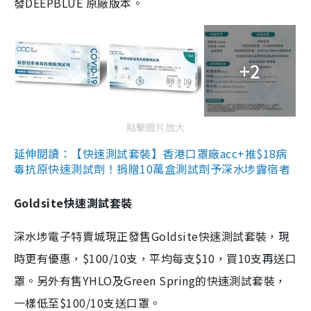
發DEEPBLUE 原廠版本。
+2
點擊圖片放大
延伸閱讀：【快速測試套裝】香港口罩廠acc+推$18病
毒抗原快速測試劑！捐贈10萬盒測試劑予深水埗露宿者
Goldsite快速測試套裝
深水埗電子特賣城現正發售Goldsite快速測試套裝，現
時更有優惠，$100/10支，平均每支$10，買10支再送口
罩。另外有售YHLO及Green Spring的快速測試套裝，
一樣低至$100/10支送口罩。