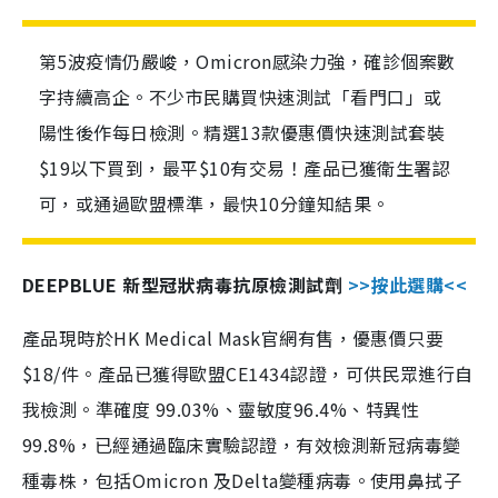
第5波疫情仍嚴峻，Omicron感染力強，確診個案數
字持續高企。不少市民購買快速測試「看門口」或
陽性後作每日檢測。精選13款優惠價快速測試套裝
$19以下買到，最平$10有交易！產品已獲衛生署認
可，或通過歐盟標準，最快10分鐘知結果。
DEEPBLUE 新型冠狀病毒抗原檢測試劑
>>按此選購<<
產品現時於HK Medical Mask官網有售，優惠價只要
$18/件。產品已獲得歐盟CE1434認證，可供民眾進行自
我檢測。準確度 99.03%、靈敏度96.4%、特異性
99.8%，已經通過臨床實驗認證，有效檢測新冠病毒變
種毒株，包括Omicron 及Delta變種病毒。使用鼻拭子