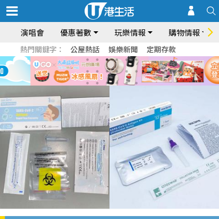
演唱會
優惠著數
玩樂情報
購物情報
熱門關鍵字：
公屋熱話
娛樂新聞
定期存款