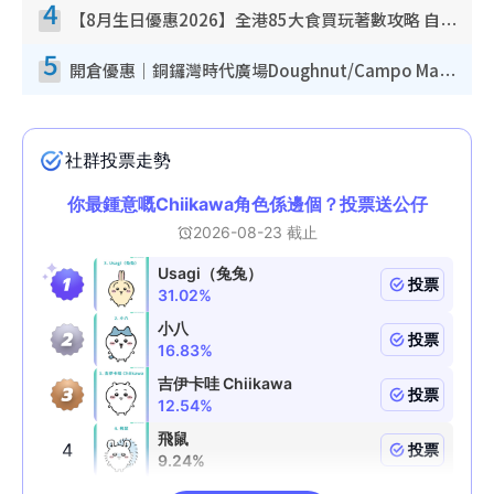
4
【8月生日優惠2026】全港85大食買玩著數攻略 自助餐/火鍋放題同行免費＋誠品/DONKI送現金券
5
開倉優惠｜銅鑼灣時代廣場Doughnut/Campo Marzio開倉低至1折！背囊、書包、手袋劈價$200起