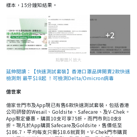
樣本，15分鐘知結果。
+2
點擊圖片放大
延伸閱讀：【快速測試套裝】香港口罩品牌開賣2款快速
檢測劑 最平$18起 ！可檢測Delta/Omicron病毒
億世家
億家世門市及App現已有售6款快速測試套裝，包括香港
公司研發的Wesail、Goldsite、Safecare、及V-Chek。
App限定優惠，購買10支可享75折，而門市則10支8
折。現凡於App購買Safecare及Goldsite，售價低至
$186.7，平均每支只需$18.6就買到。V-Chek門市購買