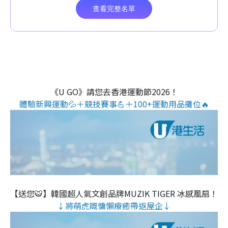
《U GO》請您去香港運動節2026！
體驗新興運動💦＋競技賽事💪＋100+運動用品攤位🔥
【送您🐯】韓國超人氣文創品牌MUZIK TIGER 冰感風扇！
↓將萌虎嘅慵懶療癒帶返屋企↓