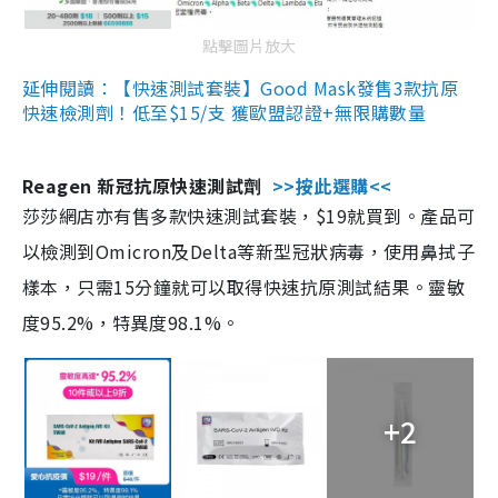
點擊圖片放大
延伸閱讀：【快速測試套裝】Good Mask發售3款抗原
快速檢測劑！低至$15/支 獲歐盟認證+無限購數量
Reagen 新冠抗原快速測試劑
>>按此選購<<
莎莎網店亦有售多款快速測試套裝，$19就買到。產品可
以檢測到Omicron及Delta等新型冠狀病毒，使用鼻拭子
樣本，只需15分鐘就可以取得快速抗原測試結果。靈敏
度95.2%，特異度98.1%。
+2