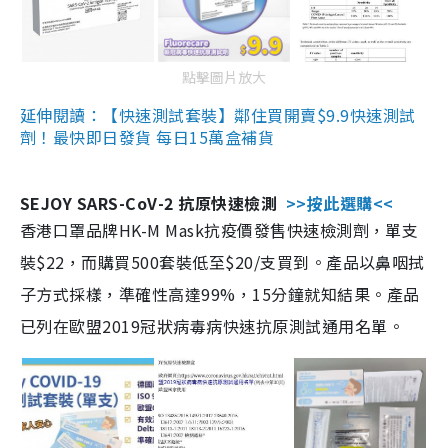
點擊圖片放大
延伸閱讀：【快速測試套裝】鄰住買開賣$9.9快速測試
劑！最快即日發貨 每日15萬盒補貨
SEJOY SARS-CoV-2 抗原快速檢測
>>按此選購<<
香港口罩品牌HK-M Mask抗疫價發售快速檢測劑，單支
裝$22，而購買500套裝低至$20/支買到。產品以鼻咽拭
子方式採樣，準確性高達99%，15分鐘就知結果。產品
已列在歐盟2019冠狀病毒病快速抗原測試通用名單。