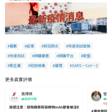
著數
疫情
新冠肺炎
快速測試套裝
快速測試
網購優惠
網購平台
歐盟
衞生署
冠狀病毒
護理
SARS－CoV－2
更多真實評價
風傳媒
營養教
旅遊攻略
生
香港
旅遊注意｜搭飛機帶尿袋標明mAh都會被沒收😱出發前切記檢查「1
#連皮帶籽都