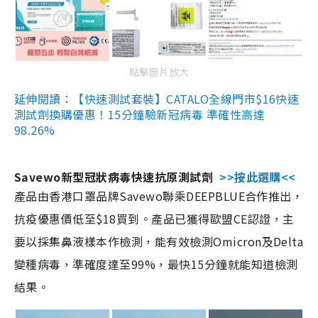
點擊圖片放大
延伸閱讀：【快速測試套裝】CATALO全線門市$16快速
測試劑換購優惠！15分鐘驗新冠病毒 準確性高達
98.26%
Savewo新型冠狀病毒快速抗原測試劑
>>按此選購<<
產品由香港口罩品牌Savewo聯乘DEEPBLUE合作推出，
抗疫優惠價低至$18買到。產品已獲得歐盟CE認證，主
要以採集鼻液樣本作檢測，能有效檢測Omicron及Delta
變種病毒，準確度達至99%，最快15分鐘就能知道檢測
結果。