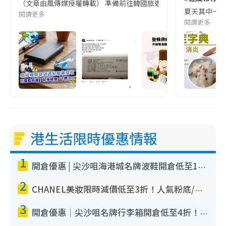
（文章由風傳媒授權轉載） 準備前往韓國旅遊的民眾，近期要特別留
夏天其中一種時
閱讀更多
閱讀更多
港生活限時優惠情報
1
開倉優惠 | 尖沙咀海港城名牌波鞋開倉低至1折！On鞋$899起／Joy&Peace鞋履$98起
2
CHANEL美妝限時減價低至3折！人氣粉底/唇膏/精華液低至$275！COCO香水都有平
3
開倉優惠｜尖沙咀名牌行李箱開倉低至4折！一連5日 American Tourister/ace./Hallmark $200起！