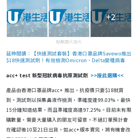
+2
點擊圖片放大
延伸閱讀：【快速測試套裝】香港口罩品牌Savewo推出
$18快速測試劑！有效檢測Omicron、Delta變種病毒
acc+ test 新型冠狀病毒抗原測試劑
>>按此選購<<
產品由香港口罩品牌acc+ 推出，抗疫價只要$18就買
到。測試劑以採集鼻液作檢測，準確度達99.03%，最快
15分鐘知道結果，而且準確度高達97.25%。目前未有限
購數量，需要大量購入的朋友可留意。不過訂單預計會
在確認後10至21日出貨，如acc+版本賣完，將有機會改