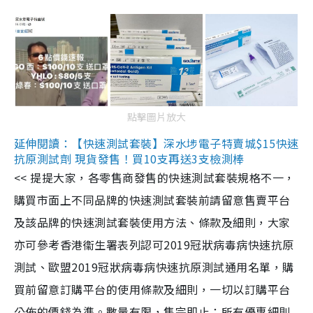
點擊圖片放大
延伸閱讀：【快速測試套裝】深水埗電子特賣城$15快速
抗原測試劑 現貨發售！買10支再送3支檢測棒
<< 提提大家，各零售商發售的快速測試套裝規格不一，
購買市面上不同品牌的快速測試套裝前請留意售賣平台
及該品牌的快速測試套裝使用方法、條款及細則，大家
亦可參考香港衞生署表列認可2019冠狀病毒病快速抗原
測試、歐盟2019冠狀病毒病快速抗原測試通用名單，購
買前留意訂購平台的使用條款及細則，一切以訂購平台
公佈的價錢為準。數量有限，售完即止；所有優惠細則