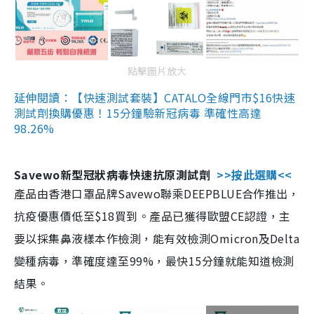
點擊圖片放大
延伸閱讀：【快速測試套裝】CATALO全線門市$16快速
測試劑換購優惠！15分鐘驗新冠病毒 準確性高達
98.26%
Savewo新型冠狀病毒快速抗原測試劑
>>按此選購<<
產品由香港口罩品牌Savewo聯乘DEEPBLUE合作推出，
抗疫優惠價低至$18買到。產品已獲得歐盟CE認證，主
要以採集鼻液樣本作檢測，能有效檢測Omicron及Delta
變種病毒，準確度達至99%，最快15分鐘就能知道檢測
結果。