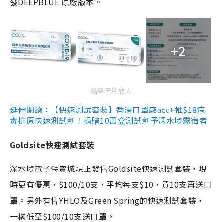
發DEEPBLUE 原廠版本。
+2
點擊圖片放大
延伸閱讀：【快速測試套裝】香港口罩廠acc+推$18病
毒抗原快速測試劑！捐贈10萬盒測試劑予深水埗露宿者
Goldsite快速測試套裝
深水埗電子特賣城現正發售Goldsite快速測試套裝，現
時更有優惠，$100/10支，平均每支$10，買10支再送口
罩。另外有售YHLO及Green Spring的快速測試套裝，
一樣低至$100/10支送口罩。