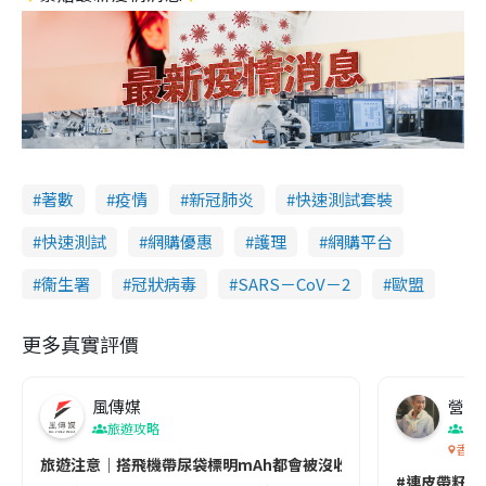
著數
疫情
新冠肺炎
快速測試套裝
快速測試
網購優惠
護理
網購平台
衞生署
冠狀病毒
SARS－CoV－2
歐盟
更多真實評價
風傳媒
營養教
旅遊攻略
生
香港
旅遊注意｜搭飛機帶尿袋標明mAh都會被沒收😱出發前切記檢查「1
#連皮帶籽都