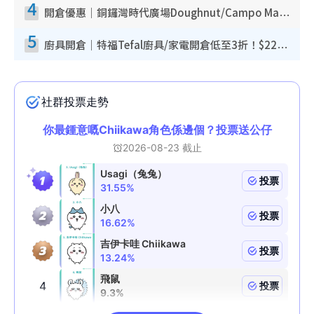
4
開倉優惠｜銅鑼灣時代廣場Doughnut/Campo Marzio開倉低至1折！背囊、書包、手袋劈價$200起
5
廚具開倉｜特福Tefal廚具/家電開倉低至3折！$220起買平底鍋/炒鑊/湯煲！電飯煲/吸塵機/燙斗$418起