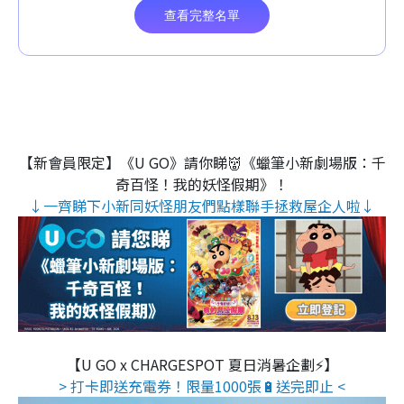
【新會員限定】《U GO》請你睇👹《蠟筆小新劇場版：千
奇百怪！我的妖怪假期》！
↓一齊睇下小新同妖怪朋友們點樣聯手拯救屋企人啦↓
【U GO x CHARGESPOT 夏日消暑企劃⚡】
> 打卡即送充電券！限量1000張🔋送完即止 <