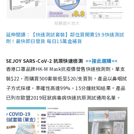
點擊圖片放大
延伸閱讀：【快速測試套裝】鄰住買開賣$9.9快速測試
劑！最快即日發貨 每日15萬盒補貨
SEJOY SARS-CoV-2 抗原快速檢測
>>按此選購<<
香港口罩品牌HK-M Mask抗疫價發售快速檢測劑，單支
裝$22，而購買500套裝低至$20/支買到。產品以鼻咽拭
子方式採樣，準確性高達99%，15分鐘就知結果。產品
已列在歐盟2019冠狀病毒病快速抗原測試通用名單。