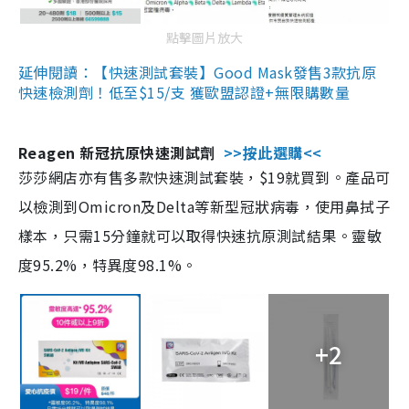
點擊圖片放大
延伸閱讀：【快速測試套裝】Good Mask發售3款抗原
快速檢測劑！低至$15/支 獲歐盟認證+無限購數量
Reagen 新冠抗原快速測試劑
>>按此選購<<
莎莎網店亦有售多款快速測試套裝，$19就買到。產品可
以檢測到Omicron及Delta等新型冠狀病毒，使用鼻拭子
樣本，只需15分鐘就可以取得快速抗原測試結果。靈敏
度95.2%，特異度98.1%。
+2