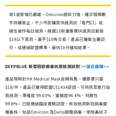
第5波疫情仍嚴峻，Omicron感染力強，確診個案數
字持續高企。不少市民購買快速測試「看門口」或
陽性後作每日檢測。精選13款優惠價快速測試套裝
$19以下買到，最平$10有交易！產品已獲衛生署認
可，或通過歐盟標準，最快10分鐘知結果。
DEEPBLUE 新型冠狀病毒抗原檢測試劑
>>按此選購<<
產品現時於HK Medical Mask官網有售，優惠價只要
$18/件。產品已獲得歐盟CE1434認證，可供民眾進行自
我檢測。準確度 99.03%、靈敏度96.4%、特異性
99.8%，已經通過臨床實驗認證，有效檢測新冠病毒變
種毒株，包括Omicron 及Delta變種病毒。使用鼻拭子