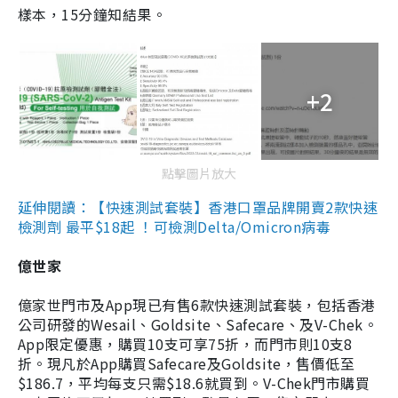
樣本，15分鐘知結果。
+2
點擊圖片放大
延伸閱讀：【快速測試套裝】香港口罩品牌開賣2款快速
檢測劑 最平$18起 ！可檢測Delta/Omicron病毒
億世家
億家世門市及App現已有售6款快速測試套裝，包括香港
公司研發的Wesail、Goldsite、Safecare、及V-Chek。
App限定優惠，購買10支可享75折，而門市則10支8
折。現凡於App購買Safecare及Goldsite，售價低至
$186.7，平均每支只需$18.6就買到。V-Chek門市購買