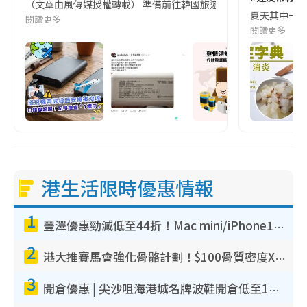
（文章由風傳媒授權轉載） 準備前往韓國旅遊的民眾，近期要特別留
夏天其中一種時
閱讀更多
閱讀更多
港生活限時優惠情報
1
豐澤優惠勁減低至44折！Mac mini/iPhone17Pro大減價！廚房家電$220起
2
港大推賽馬會強化骨骼計劃！$100骨質密度X光檢查 完成免費運動訓練送超市禮券！附參加資格
3
開倉優惠 | 尖沙咀海港城名牌波鞋開倉低至1折！On鞋$899起／Joy&Peace鞋履$98起