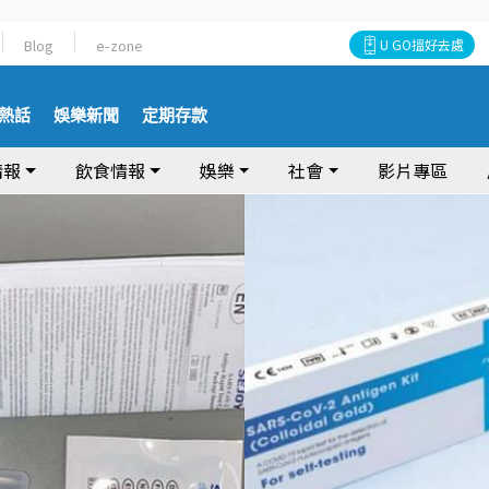
Blog
e-zone
U GO搵好去處
熱話
娛樂新聞
定期存款
情報
飲食情報
娛樂
社會
影片專區