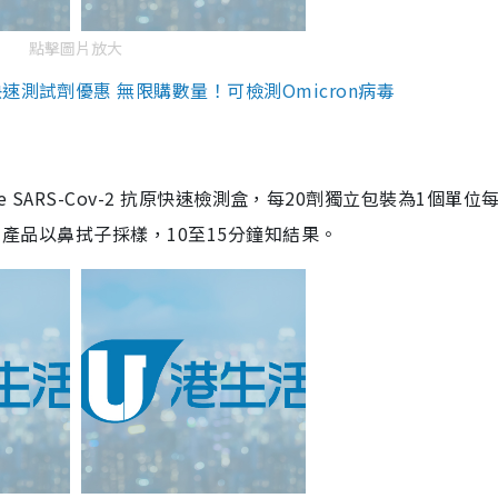
點擊圖片放大
測試劑優惠 無限購數量！可檢測Omicron病毒
are SARS-Cov-2 抗原快速檢測盒，每20劑獨立包裝為1個單位
5。產品以鼻拭子採樣，10至15分鐘知結果。