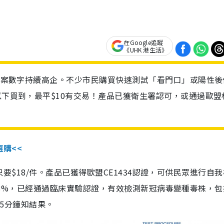
在Google追蹤
《UHK 港生活》
診個案數字持續高企。不少市民購買快速測試「看門口」或陽性後
以下買到，最平$10有交易！產品已獲衛生署認可，或通過歐盟
選購<<
惠價只要$18/件。產品已獲得歐盟CE1434認證，可供民眾進行自
性99.8%，已經通過臨床實驗認證，有效檢測新冠病毒變種毒株，
，15分鐘知結果。