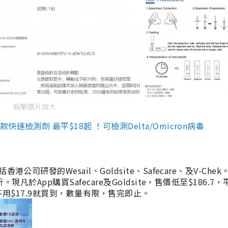
點擊圖片放大
檢測劑 最平$18起 ！可檢測Delta/Omicron病毒
研發的Wesail、Goldsite、Safecare、及V-Chek。
凡於App購買Safecare及Goldsite，售價低至$186.7
均不用$17.9就買到，數量有限，售完即止。