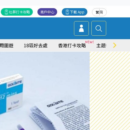
社群打卡攻略
商戶中心
下載 App
繁
简
周圍遊
18區好去處
香港打卡攻略
主題特集