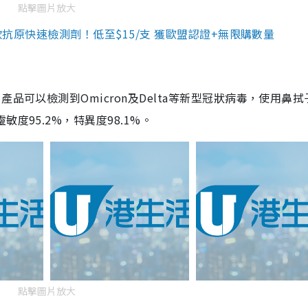
點擊圖片放大
3款抗原快速檢測劑！低至$15/支 獲歐盟認證+無限購數量
品可以檢測到Omicron及Delta等新型冠狀病毒，使用鼻拭
度95.2%，特異度98.1%。
點擊圖片放大