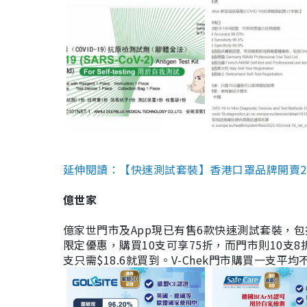
延伸閱讀：【快速測試套裝】香港口罩品牌開賣2款快速
億世家
億家世門市及App現已有售6款快速測試套裝，包括香港公司
限定優惠，購買10支可享75折，而門市則10支8折。現
支只需$18.6就買到。V-Chek門市購買一支平