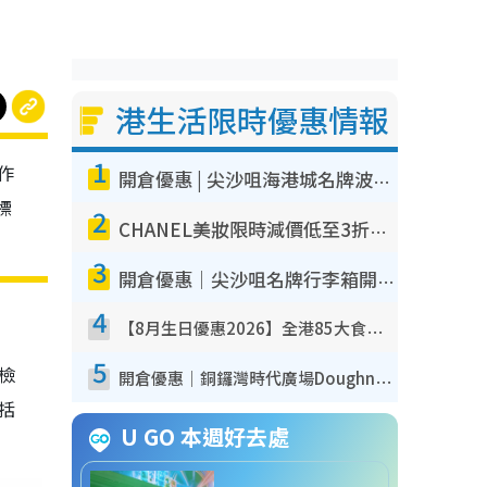
港生活限時優惠情報
1
作
開倉優惠 | 尖沙咀海港城名牌波鞋開倉低至1折！On鞋$899起／Joy&Peace鞋履$98起
標
2
CHANEL美妝限時減價低至3折！人氣粉底/唇膏/精華液低至$275！COCO香水都有平
3
開倉優惠｜尖沙咀名牌行李箱開倉低至4折！一連5日 American Tourister/ace./Hallmark $200起！
4
【8月生日優惠2026】全港85大食買玩著數攻略 自助餐/火鍋放題同行免費＋誠品/DONKI送現金券
5
我檢
開倉優惠｜銅鑼灣時代廣場Doughnut/Campo Marzio開倉低至1折！背囊、書包、手袋劈價$200起
包括
U GO 本週好去處