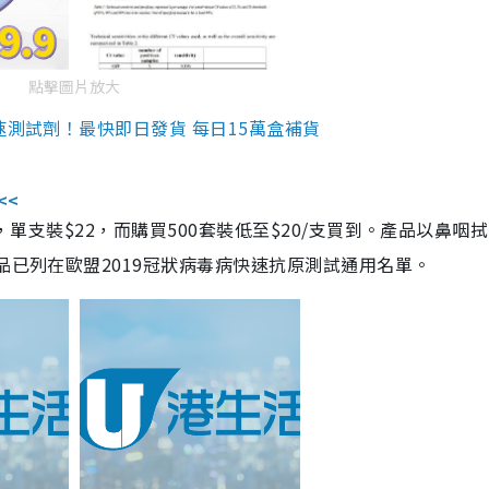
點擊圖片放大
速測試劑！最快即日發貨 每日15萬盒補貨
<<
，單支裝$22，而購買500套裝低至$20/支買到。產品以鼻咽
品已列在歐盟2019冠狀病毒病快速抗原測試通用名單。