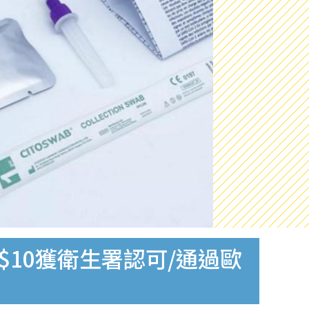
$10獲衛生署認可/通過歐