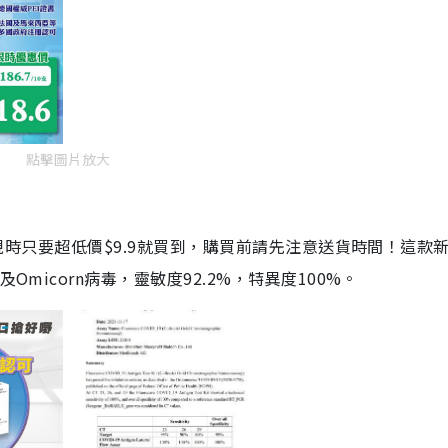
點擊圖片放大
劑，現時只要超低價$9.9就買到，購買前請先注意送貨時間！這款
Omicorn病毒，靈敏度92.2%，特異度100%。