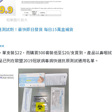
點擊圖片放大
速測試劑！最快即日發貨 每日15萬盒補貨
<<
，單支裝$22，而購買500套裝低至$20/支買到。產品以鼻咽
品已列在歐盟2019冠狀病毒病快速抗原測試通用名單。