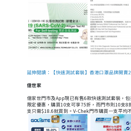
延伸閱讀：【快速測試套裝】香港口罩品牌開賣2款快速
億世家
億家世門市及App現已有售6款快速測試套裝，包括香港公司
限定優惠，購買10支可享75折，而門市則10支8折。現
支只需$18.6就買到。V-Chek門市購買一支平