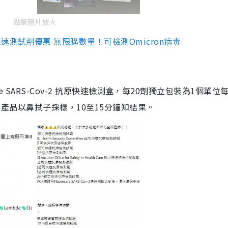
點擊圖片放大
測試劑優惠 無限購數量！可檢測Omicron病毒
are SARS-Cov-2 抗原快速檢測盒，每20劑獨立包裝為1個單位
5。產品以鼻拭子採樣，10至15分鐘知結果。