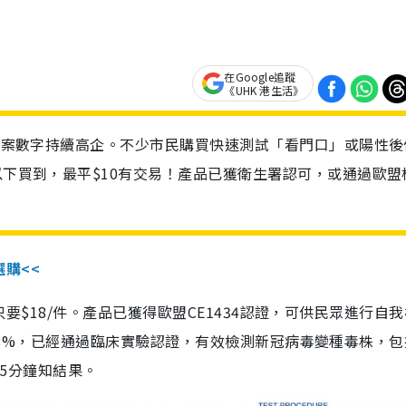
在Google追蹤
《UHK 港生活》
診個案數字持續高企。不少市民購買快速測試「看門口」或陽性後
以下買到，最平$10有交易！產品已獲衛生署認可，或通過歐盟
選購<<
惠價只要$18/件。產品已獲得歐盟CE1434認證，可供民眾進行自
性99.8%，已經通過臨床實驗認證，有效檢測新冠病毒變種毒株，
，15分鐘知結果。