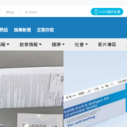
Blog
e-zone
U GO搵好去處
熱話
娛樂新聞
定期存款
情報
飲食情報
娛樂
社會
影片專區