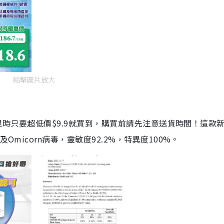
點擊圖片放大
劑，現時只要超低價$9.9就買到，購買前請先注意送貨時間！這款
Omicorn病毒，靈敏度92.2%，特異度100%。