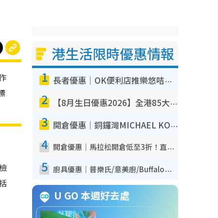
港生活限時優惠情報
1
作
長者優惠｜OK便利店推樂悠咭優惠！買麵包/牛奶/保健品拍卡即減
標
2
【8月生日優惠2026】全港85大食買玩著數攻略 自助餐/火鍋放題同行免費＋誠品/DONKI送現金券
3
開倉優惠｜銅鑼灣MICHAEL KORS開倉低至17折！直擊$500起買手袋/銀包/鞋款 必買經典Jet Set系列
4
開倉優惠｜馬拉松開倉低至3折！直擊$99起買adidas／New Balance／Puma鞋款 STANLEY保溫杯劈價至$119起
5
我檢
廚具優惠｜普樂氏/意美廚/Buffalo廚具低至3折！$89起買煎鍋／炒鑊／個人鍋 同場小家電激減至$99起
包括
U GO 本週好去處