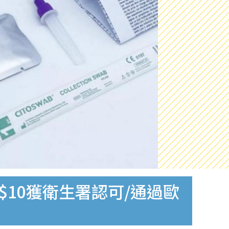
$10獲衛生署認可/通過歐