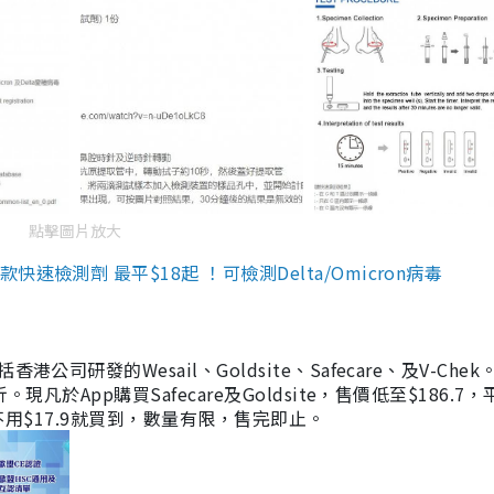
點擊圖片放大
檢測劑 最平$18起 ！可檢測Delta/Omicron病毒
研發的Wesail、Goldsite、Safecare、及V-Chek。
凡於App購買Safecare及Goldsite，售價低至$186.7
均不用$17.9就買到，數量有限，售完即止。