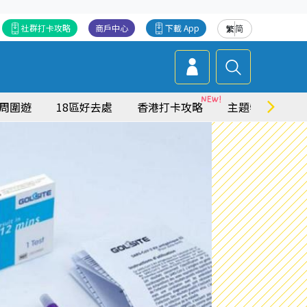
社群打卡攻略
商戶中心
下載 App
繁
简
周圍遊
18區好去處
香港打卡攻略
主題特集