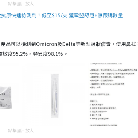
點擊圖片放大
3款抗原快速檢測劑！低至$15/支 獲歐盟認證+無限購數量
品可以檢測到Omicron及Delta等新型冠狀病毒，使用鼻拭
度95.2%，特異度98.1%。
點擊圖片放大