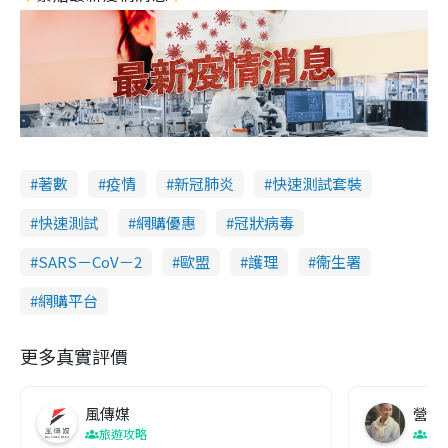
著數
疫情
新冠肺炎
快速測試套裝
快速測試
網購優惠
冠狀病毒
SARS－CoV－2
歐盟
護理
衞生署
網購平台
更多真實評價
風傳媒
營養教
旅遊攻略
生