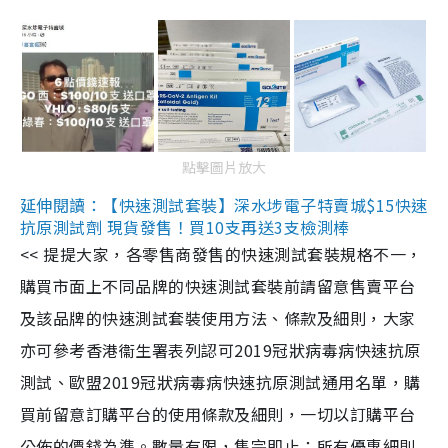
點擊圖片放大
延伸閱讀：【快速測試套裝】深水埗電子特賣城$15快速
抗原測試劑 現貨發售！買10支再送3支檢測棒
<< 提提大家，各零售商發售的快速測試套裝規格不一，
購買市面上不同品牌的快速測試套裝前請留意售賣平台
及該品牌的快速測試套裝使用方法、條款及細則，大家
亦可參考香港衞生署表列認可2019冠狀病毒病快速抗原
測試、歐盟2019冠狀病毒病快速抗原測試通用名單，購
買前留意訂購平台的使用條款及細則，一切以訂購平台
公佈的價錢為準。數量有限，售完即止；所有優惠細則