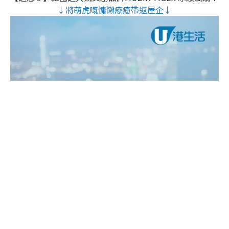
↓將萌虎嘅慵懶療癒帶返屋企↓