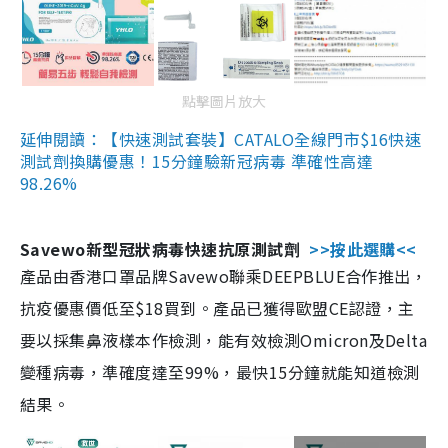
點擊圖片放大
延伸閱讀：【快速測試套裝】CATALO全線門市$16快速
測試劑換購優惠！15分鐘驗新冠病毒 準確性高達
98.26%
Savewo新型冠狀病毒快速抗原測試劑
>>按此選購<<
產品由香港口罩品牌Savewo聯乘DEEPBLUE合作推出，
抗疫優惠價低至$18買到。產品已獲得歐盟CE認證，主
要以採集鼻液樣本作檢測，能有效檢測Omicron及Delta
變種病毒，準確度達至99%，最快15分鐘就能知道檢測
結果。