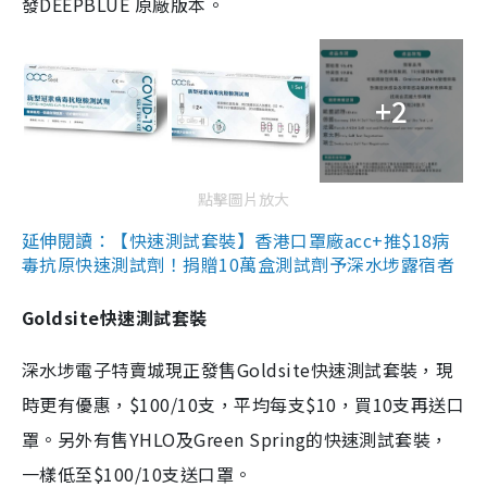
發DEEPBLUE 原廠版本。
+2
點擊圖片放大
延伸閱讀：【快速測試套裝】香港口罩廠acc+推$18病
毒抗原快速測試劑！捐贈10萬盒測試劑予深水埗露宿者
Goldsite快速測試套裝
深水埗電子特賣城現正發售Goldsite快速測試套裝，現
時更有優惠，$100/10支，平均每支$10，買10支再送口
罩。另外有售YHLO及Green Spring的快速測試套裝，
一樣低至$100/10支送口罩。