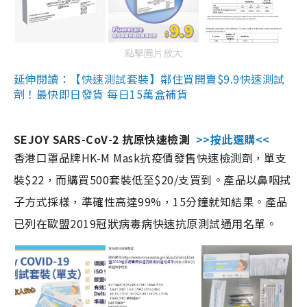
點擊圖片放大
延伸閱讀：【快速測試套裝】鄰住買開賣$9.9快速測試
劑！最快即日發貨 每日15萬盒補貨
SEJOY SARS-CoV-2 抗原快速檢測
>>按此選購<<
香港口罩品牌HK-M Mask抗疫價發售快速檢測劑，單支
裝$22，而購買500套裝低至$20/支買到。產品以鼻咽拭
子方式採樣，準確性高達99%，15分鐘就知結果。產品
已列在歐盟2019冠狀病毒病快速抗原測試通用名單。