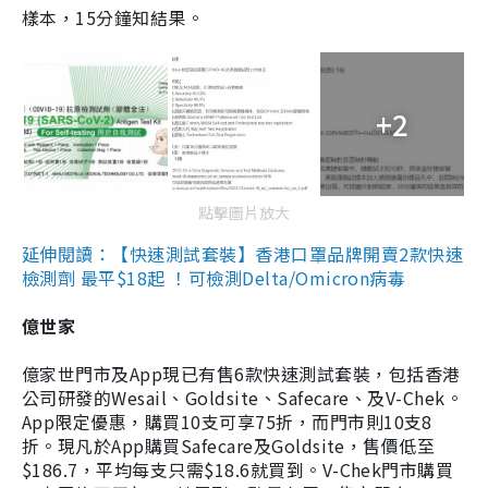
樣本，15分鐘知結果。
+2
點擊圖片放大
延伸閱讀：【快速測試套裝】香港口罩品牌開賣2款快速
檢測劑 最平$18起 ！可檢測Delta/Omicron病毒
億世家
億家世門市及App現已有售6款快速測試套裝，包括香港
公司研發的Wesail、Goldsite、Safecare、及V-Chek。
App限定優惠，購買10支可享75折，而門市則10支8
折。現凡於App購買Safecare及Goldsite，售價低至
$186.7，平均每支只需$18.6就買到。V-Chek門市購買