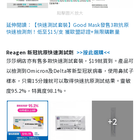
點擊圖片放大
延伸閱讀：【快速測試套裝】Good Mask發售3款抗原
快速檢測劑！低至$15/支 獲歐盟認證+無限購數量
Reagen 新冠抗原快速測試劑
>>按此選購<<
莎莎網店亦有售多款快速測試套裝，$19就買到。產品可
以檢測到Omicron及Delta等新型冠狀病毒，使用鼻拭子
樣本，只需15分鐘就可以取得快速抗原測試結果。靈敏
度95.2%，特異度98.1%。
+2