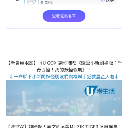
【新會員限定】《U GO》請你睇👹《蠟筆小新劇場版：千
奇百怪！我的妖怪假期》！
↓一齊睇下小新同妖怪朋友們點樣聯手拯救屋企人啦↓
【送您🐯】韓國超人氣文創品牌MUZIK TIGER 冰感風扇！