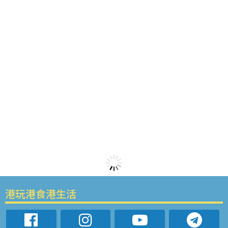
港玩港食港生活