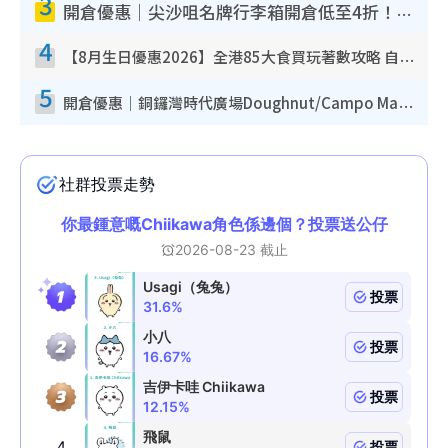
3
開倉優惠｜尖沙咀名牌行李箱開倉低至4折！一連5日 American Tourister/ace./Hallmark $200起！
4
【8月生日優惠2026】全港85大食買玩著數攻略 自助餐/火鍋放題同行免費＋誠品/DONKI送現金券
5
開倉優惠｜銅鑼灣時代廣場Doughnut/Campo Marzio開倉低至1折！背囊、書包、手袋劈價$200起