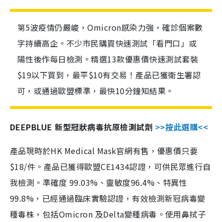
第5波疫情仍嚴峻，Omicron感染力強，確診個案數
字持續高企。不少市民購買快速測試「看門口」或
陽性後作每日檢測。精選13款優惠價快速測試套裝
$19以下買到，最平$10有交易！產品已獲衛生署認
可，或通過歐盟標準，最快10分鐘知結果。
DEEPBLUE 新型冠狀病毒抗原檢測試劑
>>按此選購<<
產品現時於HK Medical Mask官網有售，優惠價只要
$18/件。產品已獲得歐盟CE1434認證，可供民眾進行自
我檢測。準確度 99.03%、靈敏度96.4%、特異性
99.8%，已經通過臨床實驗認證，有效檢測新冠病毒變
種毒株，包括Omicron 及Delta變種病毒。使用鼻拭子