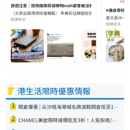
香港
旅遊注意｜搭飛機帶尿袋標明mAh都會被沒收😱出發前切記檢查「1
#連皮帶籽都
（文章由風傳媒授權轉載） 準備前往韓國旅遊的民眾，近期要特別留
夏天其中一種時
閱讀更多
閱讀更多
港生活限時優惠情報
1
開倉優惠 | 尖沙咀海港城名牌波鞋開倉低至1折！On鞋$899起／Joy&Peace鞋履$98起
2
CHANEL美妝限時減價低至3折！人氣粉底/唇膏/精華液低至$275！COCO香水都有平