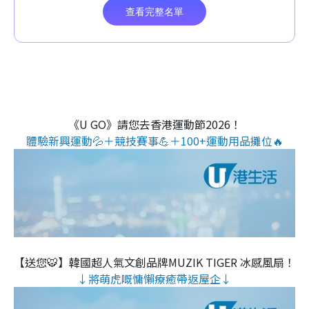
《U GO》請您去香港運動節2026！
體驗新興運動💦＋競技賽事💪＋100+運動用品攤位🔥
【送您🐯】韓國超人氣文創品牌MUZIK TIGER 冰感風扇！
↓將萌虎嘅慵懶療癒帶返屋企↓