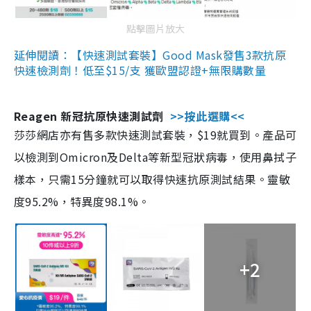
點擊圖片放大
延伸閱讀：【快速測試套裝】Good Mask發售3款抗原
快速檢測劑！低至$15/支 獲歐盟認證+無限購數量
Reagen 新冠抗原快速測試劑
>>按此選購<<
莎莎網店亦有售多款快速測試套裝，$19就買到。產品可
以檢測到Omicron及Delta等新型冠狀病毒，使用鼻拭子
樣本，只需15分鐘就可以取得快速抗原測試結果。靈敏
度95.2%，特異度98.1%。
+2