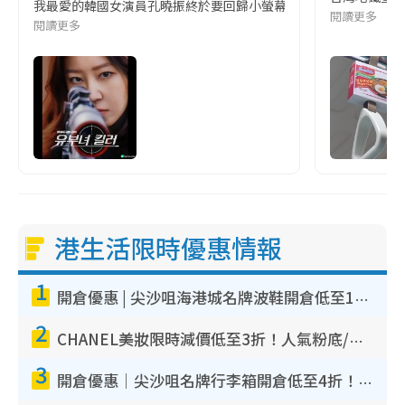
我最愛的韓國女演員孔曉振終於要回歸小螢幕啦!這次的劇本改編自同名
閱讀更多
閱讀更多
港生活限時優惠情報
1
開倉優惠 | 尖沙咀海港城名牌波鞋開倉低至1折！On鞋$899起／Joy&Peace鞋履$98起
2
CHANEL美妝限時減價低至3折！人氣粉底/唇膏/精華液低至$275！COCO香水都有平
3
開倉優惠｜尖沙咀名牌行李箱開倉低至4折！一連5日 American Tourister/ace./Hallmark $200起！