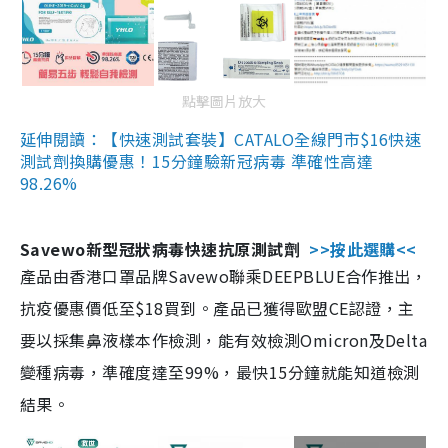
點擊圖片放大
延伸閱讀：【快速測試套裝】CATALO全線門市$16快速
測試劑換購優惠！15分鐘驗新冠病毒 準確性高達
98.26%
Savewo新型冠狀病毒快速抗原測試劑
>>按此選購<<
產品由香港口罩品牌Savewo聯乘DEEPBLUE合作推出，
抗疫優惠價低至$18買到。產品已獲得歐盟CE認證，主
要以採集鼻液樣本作檢測，能有效檢測Omicron及Delta
變種病毒，準確度達至99%，最快15分鐘就能知道檢測
結果。