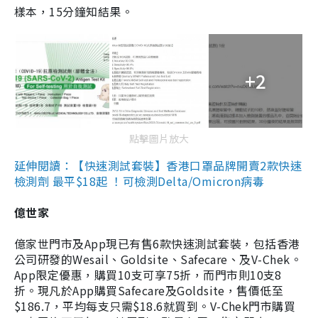
樣本，15分鐘知結果。
+2
點擊圖片放大
延伸閱讀：【快速測試套裝】香港口罩品牌開賣2款快速
檢測劑 最平$18起 ！可檢測Delta/Omicron病毒
億世家
億家世門市及App現已有售6款快速測試套裝，包括香港
公司研發的Wesail、Goldsite、Safecare、及V-Chek。
App限定優惠，購買10支可享75折，而門市則10支8
折。現凡於App購買Safecare及Goldsite，售價低至
$186.7，平均每支只需$18.6就買到。V-Chek門市購買