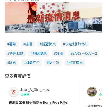
著數
疫情
新冠肺炎
快速測試套裝
快速測試
網購優惠
護理
SARS－CoV－2
歐盟
網購平台
衞生署
冠狀病毒
更多真實評價
Just_A_Girl_eats
co c
娛樂
吹
台灣
追劇日常🎬 殺手媽咪 A Bona Fide Killer
台灣地鐵宣