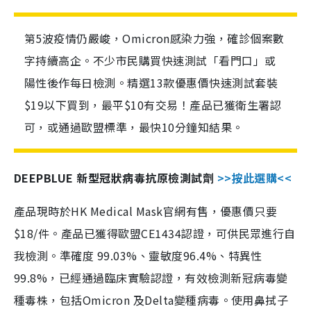
第5波疫情仍嚴峻，Omicron感染力強，確診個案數
字持續高企。不少市民購買快速測試「看門口」或
陽性後作每日檢測。精選13款優惠價快速測試套裝
$19以下買到，最平$10有交易！產品已獲衛生署認
可，或通過歐盟標準，最快10分鐘知結果。
DEEPBLUE 新型冠狀病毒抗原檢測試劑
>>按此選購<<
產品現時於HK Medical Mask官網有售，優惠價只要
$18/件。產品已獲得歐盟CE1434認證，可供民眾進行自
我檢測。準確度 99.03%、靈敏度96.4%、特異性
99.8%，已經通過臨床實驗認證，有效檢測新冠病毒變
種毒株，包括Omicron 及Delta變種病毒。使用鼻拭子