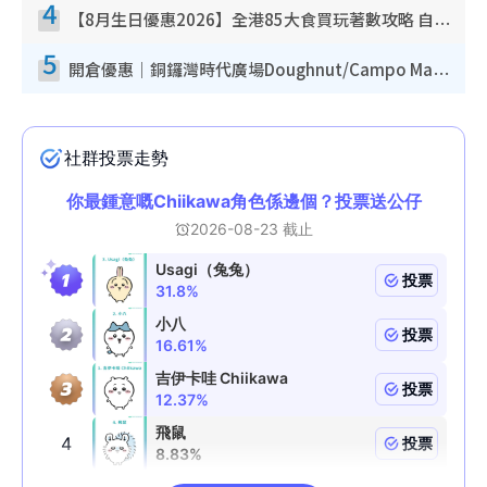
4
【8月生日優惠2026】全港85大食買玩著數攻略 自助餐/火鍋放題同行免費＋誠品/DONKI送現金券
5
開倉優惠｜銅鑼灣時代廣場Doughnut/Campo Marzio開倉低至1折！背囊、書包、手袋劈價$200起