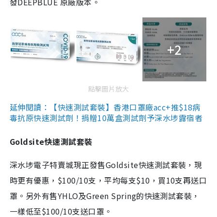
發DEEPBLUE 原廠版本。
+2
點擊圖片放大
延伸閱讀：【快速測試套裝】香港口罩廠acc+推$18病
毒抗原快速測試劑！捐贈10萬盒測試劑予深水埗露宿者
Goldsite快速測試套裝
深水埗電子特賣城現正發售Goldsite快速測試套裝，現
時更有優惠，$100/10支，平均每支$10，買10支再送口
罩。另外有售YHLO及Green Spring的快速測試套裝，
一樣低至$100/10支送口罩。