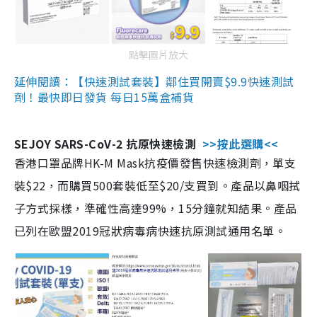
點擊圖片放大
延伸閱讀：【快速測試套裝】鄰住買開賣$9.9快速測試
劑！最快即日發貨 每日15萬盒補貨
SEJOY SARS-CoV-2 抗原快速檢測
>>按此選購<<
香港口罩品牌HK-M Mask抗疫價發售快速檢測劑，單支
裝$22，而購買500套裝低至$20/支買到。產品以鼻咽拭
子方式採樣，準確性高達99%，15分鐘就知結果。產品
已列在歐盟2019冠狀病毒病快速抗原測試通用名單。