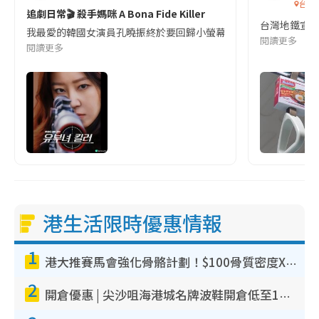
台灣
追劇日常🎬 殺手媽咪 A Bona Fide Killer
台灣地鐵宣
我最愛的韓國女演員孔曉振終於要回歸小螢幕啦!這次的劇本改編自同名
閱讀更多
閱讀更多
港生活限時優惠情報
1
港大推賽馬會強化骨骼計劃！$100骨質密度X光檢查 完成免費運動訓練送超市禮券！附參加資格
2
開倉優惠 | 尖沙咀海港城名牌波鞋開倉低至1折！On鞋$899起／Joy&Peace鞋履$98起