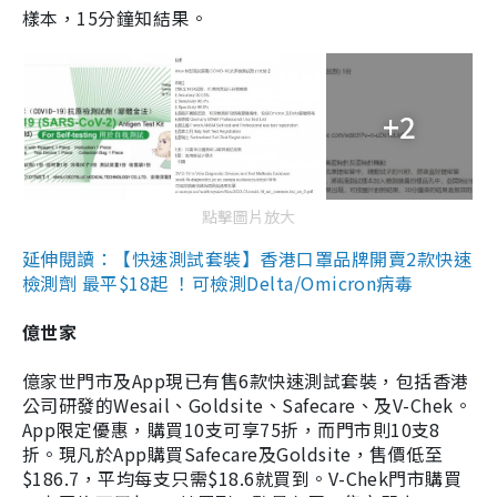
樣本，15分鐘知結果。
+2
點擊圖片放大
延伸閱讀：【快速測試套裝】香港口罩品牌開賣2款快速
檢測劑 最平$18起 ！可檢測Delta/Omicron病毒
億世家
億家世門市及App現已有售6款快速測試套裝，包括香港
公司研發的Wesail、Goldsite、Safecare、及V-Chek。
App限定優惠，購買10支可享75折，而門市則10支8
折。現凡於App購買Safecare及Goldsite，售價低至
$186.7，平均每支只需$18.6就買到。V-Chek門市購買