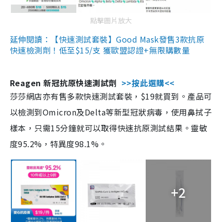
點擊圖片放大
延伸閱讀：【快速測試套裝】Good Mask發售3款抗原
快速檢測劑！低至$15/支 獲歐盟認證+無限購數量
Reagen 新冠抗原快速測試劑
>>按此選購<<
莎莎網店亦有售多款快速測試套裝，$19就買到。產品可
以檢測到Omicron及Delta等新型冠狀病毒，使用鼻拭子
樣本，只需15分鐘就可以取得快速抗原測試結果。靈敏
度95.2%，特異度98.1%。
+2