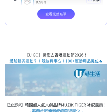
《U GO》請您去香港運動節2026！
體驗新興運動💦＋競技賽事💪＋100+運動用品攤位🔥
【送您🐯】韓國超人氣文創品牌MUZIK TIGER 冰感風扇！
↓將萌虎嘅慵懶療癒帶返屋企↓