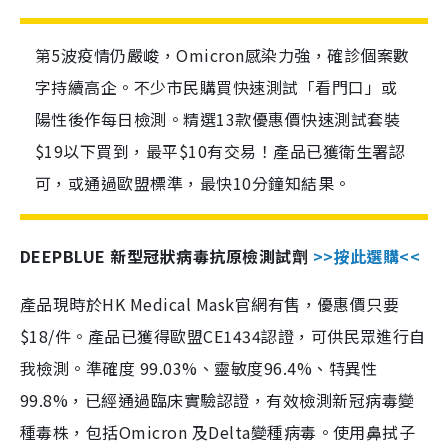
第5波疫情仍嚴峻，Omicron感染力強，確診個案數
字持續高企。不少市民購買快速測試「看門口」或
陽性後作每日檢測。精選13款優惠價快速測試套裝
$19以下買到，最平$10有交易！產品已獲衛生署認
可，或通過歐盟標準，最快10分鐘知結果。
DEEPBLUE 新型冠狀病毒抗原檢測試劑
>>按此選購<<
產品現時於HK Medical Mask官網有售，優惠價只要
$18/件。產品已獲得歐盟CE1434認證，可供民眾進行自
我檢測。準確度 99.03%、靈敏度96.4%、特異性
99.8%，已經通過臨床實驗認證，有效檢測新冠病毒變
種毒株，包括Omicron 及Delta變種病毒。使用鼻拭子