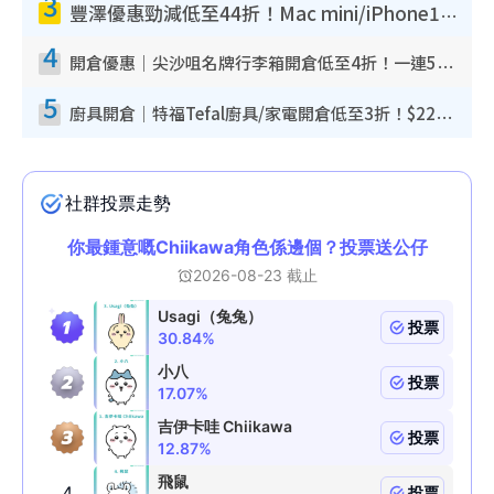
3
豐澤優惠勁減低至44折！Mac mini/iPhone17Pro大減價！廚房家電$220起
4
開倉優惠｜尖沙咀名牌行李箱開倉低至4折！一連5日 American Tourister/ace./Hallmark $200起！
5
廚具開倉｜特福Tefal廚具/家電開倉低至3折！$220起買平底鍋/炒鑊/湯煲！電飯煲/吸塵機/燙斗$418起