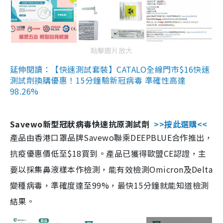
點擊圖片放大
延伸閱讀：【快速測試套裝】CATALO全線門市$16快速
測試劑換購優惠！15分鐘驗新冠病毒 準確性高達
98.26%
Savewo新型冠狀病毒快速抗原測試劑
>>按此選購<<
產品由香港口罩品牌Savewo聯乘DEEPBLUE合作推出，
抗疫優惠價低至$18買到。產品已獲得歐盟CE認證，主
要以採集鼻液樣本作檢測，能有效檢測Omicron及Delta
變種病毒，準確度達至99%，最快15分鐘就能知道檢測
結果。