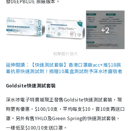
發DEEPBLUE 原廠版本。
+2
點擊圖片放大
延伸閱讀：【快速測試套裝】香港口罩廠acc+推$18病
毒抗原快速測試劑！捐贈10萬盒測試劑予深水埗露宿者
Goldsite快速測試套裝
深水埗電子特賣城現正發售Goldsite快速測試套裝，現
時更有優惠，$100/10支，平均每支$10，買10支再送口
罩。另外有售YHLO及Green Spring的快速測試套裝，
一樣低至$100/10支送口罩。