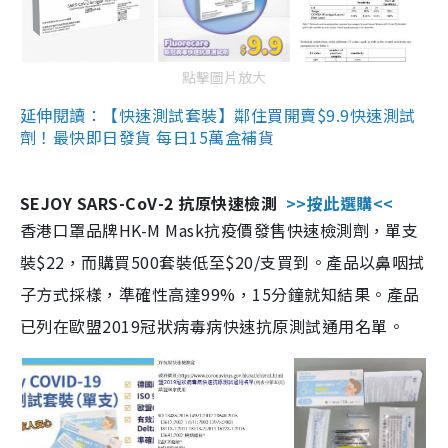
點擊圖片放大
延伸閱讀：【快速測試套裝】鄰住買開賣$9.9快速測試
劑！最快即日發貨 每日15萬盒補貨
SEJOY SARS-CoV-2 抗原快速檢測
>>按此選購<<
香港口罩品牌HK-M Mask抗疫價發售快速檢測劑，單支
裝$22，而購買500套裝低至$20/支買到。產品以鼻咽拭
子方式採樣，準確性高達99%，15分鐘就知結果。產品
已列在歐盟2019冠狀病毒病快速抗原測試通用名單。