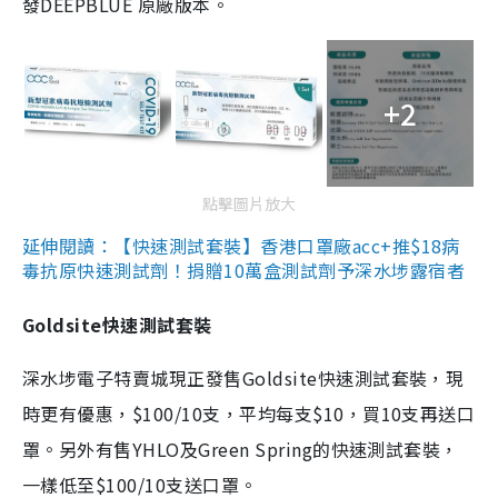
發DEEPBLUE 原廠版本。
+2
點擊圖片放大
延伸閱讀：【快速測試套裝】香港口罩廠acc+推$18病
毒抗原快速測試劑！捐贈10萬盒測試劑予深水埗露宿者
Goldsite快速測試套裝
深水埗電子特賣城現正發售Goldsite快速測試套裝，現
時更有優惠，$100/10支，平均每支$10，買10支再送口
罩。另外有售YHLO及Green Spring的快速測試套裝，
一樣低至$100/10支送口罩。