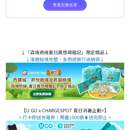
↓「森境奇緣夏日異想尋龍記」限定精品↓
↓漫遊秘境地墊、多用途旅行收納袋↓
【U GO x CHARGESPOT 夏日消暑企劃⚡】
> 打卡即送充電券！限量1000張🔋送完即止 <