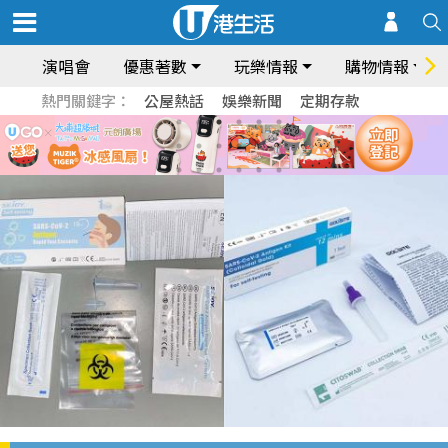
演唱會
優惠著數
玩樂情報
購物情報
熱門關鍵字：
公屋熱話
娛樂新聞
定期存款