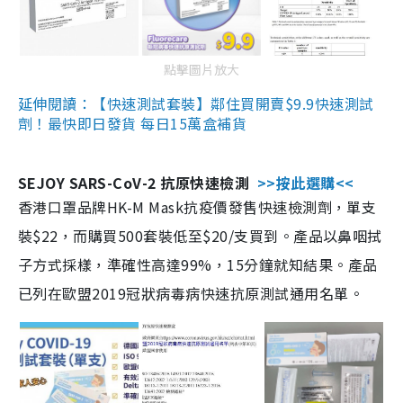
點擊圖片放大
延伸閱讀：【快速測試套裝】鄰住買開賣$9.9快速測試
劑！最快即日發貨 每日15萬盒補貨
SEJOY SARS-CoV-2 抗原快速檢測
>>按此選購<<
香港口罩品牌HK-M Mask抗疫價發售快速檢測劑，單支
裝$22，而購買500套裝低至$20/支買到。產品以鼻咽拭
子方式採樣，準確性高達99%，15分鐘就知結果。產品
已列在歐盟2019冠狀病毒病快速抗原測試通用名單。