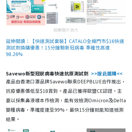
點擊圖片放大
延伸閱讀：【快速測試套裝】CATALO全線門市$16快速
測試劑換購優惠！15分鐘驗新冠病毒 準確性高達
98.26%
Savewo新型冠狀病毒快速抗原測試劑
>>按此選購<<
產品由香港口罩品牌Savewo聯乘DEEPBLUE合作推出，
抗疫優惠價低至$18買到。產品已獲得歐盟CE認證，主
要以採集鼻液樣本作檢測，能有效檢測Omicron及Delta
變種病毒，準確度達至99%，最快15分鐘就能知道檢測
結果。