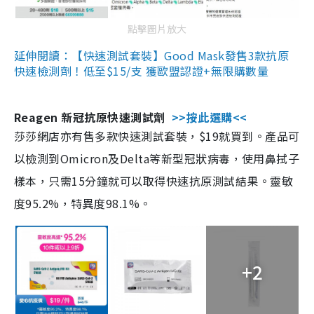
點擊圖片放大
延伸閱讀：【快速測試套裝】Good Mask發售3款抗原
快速檢測劑！低至$15/支 獲歐盟認證+無限購數量
Reagen 新冠抗原快速測試劑
>>按此選購<<
莎莎網店亦有售多款快速測試套裝，$19就買到。產品可
以檢測到Omicron及Delta等新型冠狀病毒，使用鼻拭子
樣本，只需15分鐘就可以取得快速抗原測試結果。靈敏
度95.2%，特異度98.1%。
+2