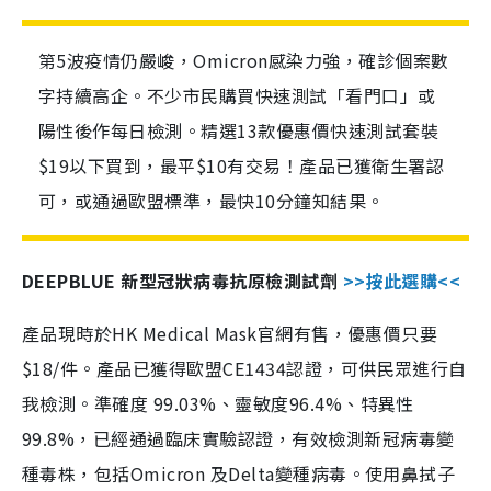
第5波疫情仍嚴峻，Omicron感染力強，確診個案數
字持續高企。不少市民購買快速測試「看門口」或
陽性後作每日檢測。精選13款優惠價快速測試套裝
$19以下買到，最平$10有交易！產品已獲衛生署認
可，或通過歐盟標準，最快10分鐘知結果。
DEEPBLUE 新型冠狀病毒抗原檢測試劑
>>按此選購<<
產品現時於HK Medical Mask官網有售，優惠價只要
$18/件。產品已獲得歐盟CE1434認證，可供民眾進行自
我檢測。準確度 99.03%、靈敏度96.4%、特異性
99.8%，已經通過臨床實驗認證，有效檢測新冠病毒變
種毒株，包括Omicron 及Delta變種病毒。使用鼻拭子