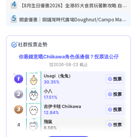
4
【8月生日優惠2026】全港85大食買玩著數攻略 自助餐/火鍋放題同行免費＋誠品/DONKI送現金券
5
開倉優惠｜銅鑼灣時代廣場Doughnut/Campo Marzio開倉低至1折！背囊、書包、手袋劈價$200起