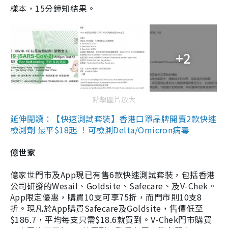
樣本，15分鐘知結果。
+2
點擊圖片放大
延伸閱讀：【快速測試套裝】香港口罩品牌開賣2款快速
檢測劑 最平$18起 ！可檢測Delta/Omicron病毒
億世家
億家世門市及App現已有售6款快速測試套裝，包括香港
公司研發的Wesail、Goldsite、Safecare、及V-Chek。
App限定優惠，購買10支可享75折，而門市則10支8
折。現凡於App購買Safecare及Goldsite，售價低至
$186.7，平均每支只需$18.6就買到。V-Chek門市購買