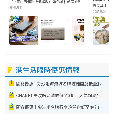
（文章由風傳媒授權轉載） 準備前往韓國旅遊的民眾，近期要特別留
夏天其中一種時
閱讀更多
閱讀更多
港生活限時優惠情報
1
開倉優惠 | 尖沙咀海港城名牌波鞋開倉低至1折！On鞋$899起／Joy&Peace鞋履$98起
2
CHANEL美妝限時減價低至3折！人氣粉底/唇膏/精華液低至$275！COCO香水都有平
3
開倉優惠｜尖沙咀名牌行李箱開倉低至4折！一連5日 American Tourister/ace./Hallmark $200起！