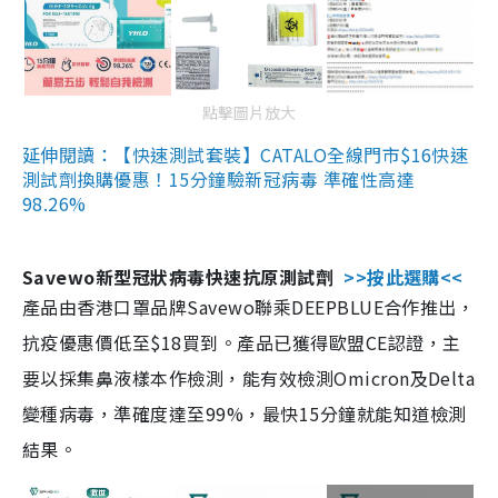
點擊圖片放大
延伸閱讀：【快速測試套裝】CATALO全線門市$16快速
測試劑換購優惠！15分鐘驗新冠病毒 準確性高達
98.26%
Savewo新型冠狀病毒快速抗原測試劑
>>按此選購<<
產品由香港口罩品牌Savewo聯乘DEEPBLUE合作推出，
抗疫優惠價低至$18買到。產品已獲得歐盟CE認證，主
要以採集鼻液樣本作檢測，能有效檢測Omicron及Delta
變種病毒，準確度達至99%，最快15分鐘就能知道檢測
結果。