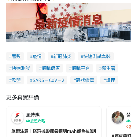
著數
疫情
新冠肺炎
快速測試套裝
快速測試
網購優惠
網購平台
衞生署
歐盟
SARS－CoV－2
冠狀病毒
護理
更多真實評價
風傳媒
營養教
旅遊攻略
生
香港
旅遊注意｜搭飛機帶尿袋標明mAh都會被沒收😱出發前切記檢查「1
#連皮帶籽都