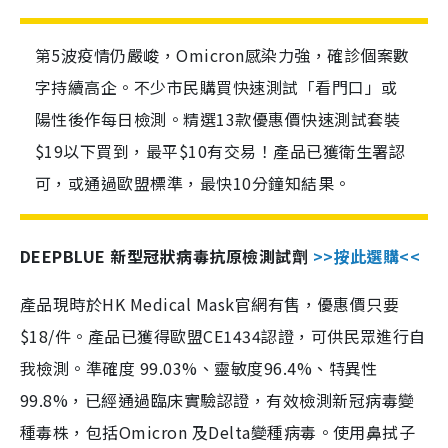
第5波疫情仍嚴峻，Omicron感染力強，確診個案數
字持續高企。不少市民購買快速測試「看門口」或
陽性後作每日檢測。精選13款優惠價快速測試套裝
$19以下買到，最平$10有交易！產品已獲衛生署認
可，或通過歐盟標準，最快10分鐘知結果。
DEEPBLUE 新型冠狀病毒抗原檢測試劑
>>按此選購<<
產品現時於HK Medical Mask官網有售，優惠價只要
$18/件。產品已獲得歐盟CE1434認證，可供民眾進行自
我檢測。準確度 99.03%、靈敏度96.4%、特異性
99.8%，已經通過臨床實驗認證，有效檢測新冠病毒變
種毒株，包括Omicron 及Delta變種病毒。使用鼻拭子