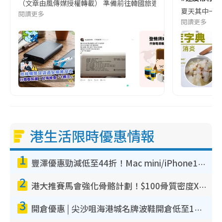
（文章由風傳媒授權轉載） 準備前往韓國旅遊的民眾，近期要特別留
夏天其中一種時
閱讀更多
閱讀更多
港生活限時優惠情報
1
豐澤優惠勁減低至44折！Mac mini/iPhone17Pro大減價！廚房家電$220起
2
港大推賽馬會強化骨骼計劃！$100骨質密度X光檢查 完成免費運動訓練送超市禮券！附參加資格
3
開倉優惠 | 尖沙咀海港城名牌波鞋開倉低至1折！On鞋$899起／Joy&Peace鞋履$98起