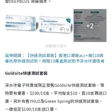
發DEEPBLUE 原廠版本。
+2
點擊圖片放大
延伸閱讀：【快速測試套裝】香港口罩廠acc+推$18病
毒抗原快速測試劑！捐贈10萬盒測試劑予深水埗露宿者
Goldsite快速測試套裝
深水埗電子特賣城現正發售Goldsite快速測試套裝，現
時更有優惠，$100/10支，平均每支$10，買10支再送口
罩。另外有售YHLO及Green Spring的快速測試套裝，
一樣低至$100/10支送口罩。