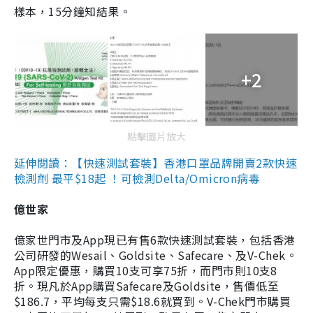
樣本，15分鐘知結果。
+2
點擊圖片放大
延伸閱讀：【快速測試套裝】香港口罩品牌開賣2款快速
檢測劑 最平$18起 ！可檢測Delta/Omicron病毒
億世家
億家世門市及App現已有售6款快速測試套裝，包括香港
公司研發的Wesail、Goldsite、Safecare、及V-Chek。
App限定優惠，購買10支可享75折，而門市則10支8
折。現凡於App購買Safecare及Goldsite，售價低至
$186.7，平均每支只需$18.6就買到。V-Chek門市購買