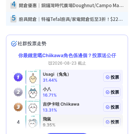
4
開倉優惠｜銅鑼灣時代廣場Doughnut/Campo Marzio開倉低至1折！背囊、書包、手袋劈價$200起
5
廚具開倉｜特福Tefal廚具/家電開倉低至3折！$220起買平底鍋/炒鑊/湯煲！電飯煲/吸塵機/燙斗$418起