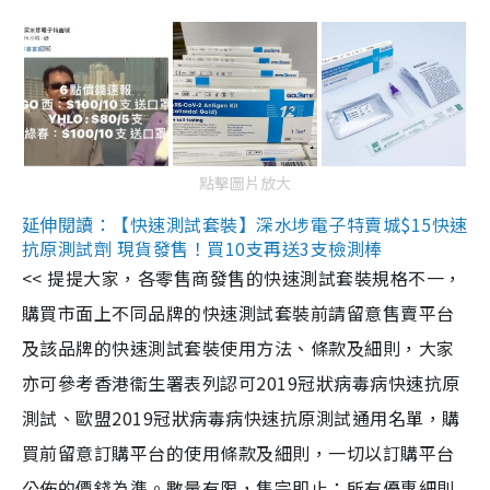
點擊圖片放大
延伸閱讀：【快速測試套裝】深水埗電子特賣城$15快速
抗原測試劑 現貨發售！買10支再送3支檢測棒
<< 提提大家，各零售商發售的快速測試套裝規格不一，
購買市面上不同品牌的快速測試套裝前請留意售賣平台
及該品牌的快速測試套裝使用方法、條款及細則，大家
亦可參考香港衞生署表列認可2019冠狀病毒病快速抗原
測試、歐盟2019冠狀病毒病快速抗原測試通用名單，購
買前留意訂購平台的使用條款及細則，一切以訂購平台
公佈的價錢為準。數量有限，售完即止；所有優惠細則