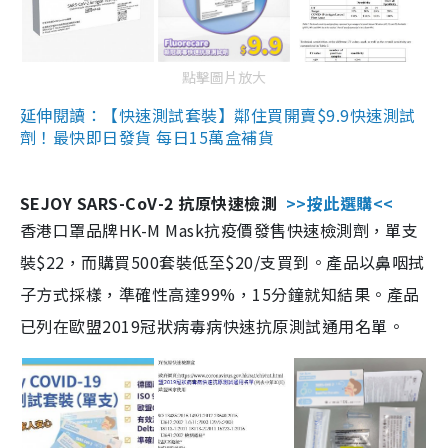
點擊圖片放大
延伸閱讀：【快速測試套裝】鄰住買開賣$9.9快速測試
劑！最快即日發貨 每日15萬盒補貨
SEJOY SARS-CoV-2 抗原快速檢測
>>按此選購<<
香港口罩品牌HK-M Mask抗疫價發售快速檢測劑，單支
裝$22，而購買500套裝低至$20/支買到。產品以鼻咽拭
子方式採樣，準確性高達99%，15分鐘就知結果。產品
已列在歐盟2019冠狀病毒病快速抗原測試通用名單。