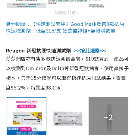
點擊圖片放大
延伸閱讀：【快速測試套裝】Good Mask發售3款抗原
快速檢測劑！低至$15/支 獲歐盟認證+無限購數量
Reagen 新冠抗原快速測試劑
>>按此選購<<
莎莎網店亦有售多款快速測試套裝，$19就買到。產品可
以檢測到Omicron及Delta等新型冠狀病毒，使用鼻拭子
樣本，只需15分鐘就可以取得快速抗原測試結果。靈敏
度95.2%，特異度98.1%。
+2