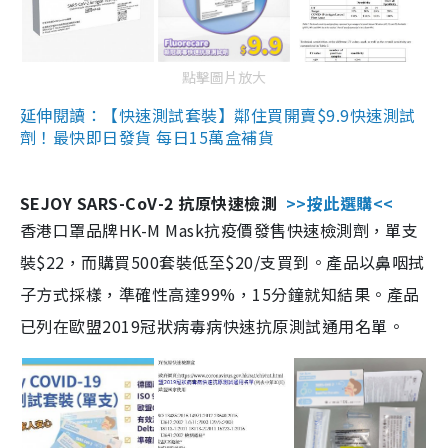
點擊圖片放大
延伸閱讀：【快速測試套裝】鄰住買開賣$9.9快速測試
劑！最快即日發貨 每日15萬盒補貨
SEJOY SARS-CoV-2 抗原快速檢測
>>按此選購<<
香港口罩品牌HK-M Mask抗疫價發售快速檢測劑，單支
裝$22，而購買500套裝低至$20/支買到。產品以鼻咽拭
子方式採樣，準確性高達99%，15分鐘就知結果。產品
已列在歐盟2019冠狀病毒病快速抗原測試通用名單。