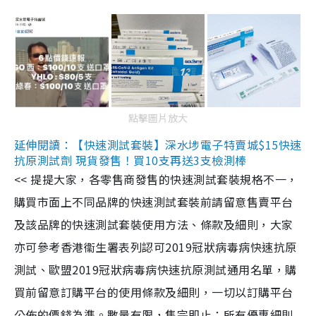
點擊圖片放大
延伸閱讀：【快速測試套裝】深水埗電子特賣城$15快速
抗原測試劑 現貨發售！買10支再送3支檢測棒
<< 提提大家，各零售商發售的快速測試套裝規格不一，
購買市面上不同品牌的快速測試套裝前請留意售賣平台
及該品牌的快速測試套裝使用方法、條款及細則，大家
亦可參考香港衞生署表列認可2019冠狀病毒病快速抗原
測試、歐盟2019冠狀病毒病快速抗原測試通用名單，購
買前留意訂購平台的使用條款及細則，一切以訂購平台
公佈的價錢為準。數量有限，售完即止；所有優惠細則