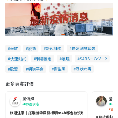
著數
疫情
新冠肺炎
快速測試套裝
快速測試
網購優惠
護理
SARS－CoV－2
歐盟
網購平台
衞生署
冠狀病毒
更多真實評價
風傳媒
營養教
旅遊攻略
生
香港
旅遊注意｜搭飛機帶尿袋標明mAh都會被沒收😱出發前切記檢查「1
#連皮帶籽都