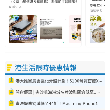
（文章由風傳媒授權轉載） 準備前往韓國旅遊的民眾，近期要特別留
夏天其中一種時
閱讀更多
閱讀更多
港生活限時優惠情報
1
港大推賽馬會強化骨骼計劃！$100骨質密度X光檢查 完成免費運動訓練送超市禮券！附參加資格
2
開倉優惠 | 尖沙咀海港城名牌波鞋開倉低至1折！On鞋$899起／Joy&Peace鞋履$98起
3
豐澤優惠勁減低至44折！Mac mini/iPhone17Pro大減價！廚房家電$220起