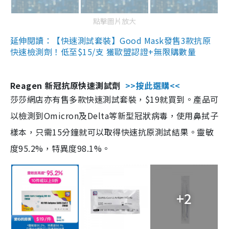
點擊圖片放大
延伸閱讀：【快速測試套裝】Good Mask發售3款抗原
快速檢測劑！低至$15/支 獲歐盟認證+無限購數量
Reagen 新冠抗原快速測試劑
>>按此選購<<
莎莎網店亦有售多款快速測試套裝，$19就買到。產品可
以檢測到Omicron及Delta等新型冠狀病毒，使用鼻拭子
樣本，只需15分鐘就可以取得快速抗原測試結果。靈敏
度95.2%，特異度98.1%。
+2