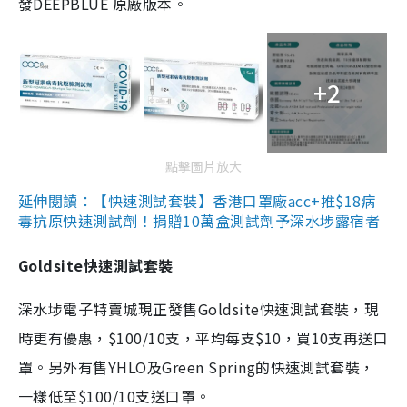
發DEEPBLUE 原廠版本。
+2
點擊圖片放大
延伸閱讀：【快速測試套裝】香港口罩廠acc+推$18病
毒抗原快速測試劑！捐贈10萬盒測試劑予深水埗露宿者
Goldsite快速測試套裝
深水埗電子特賣城現正發售Goldsite快速測試套裝，現
時更有優惠，$100/10支，平均每支$10，買10支再送口
罩。另外有售YHLO及Green Spring的快速測試套裝，
一樣低至$100/10支送口罩。