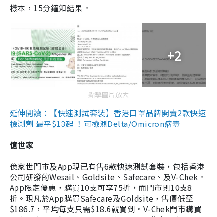
樣本，15分鐘知結果。
+2
點擊圖片放大
延伸閱讀：【快速測試套裝】香港口罩品牌開賣2款快速
檢測劑 最平$18起 ！可檢測Delta/Omicron病毒
億世家
億家世門市及App現已有售6款快速測試套裝，包括香港
公司研發的Wesail、Goldsite、Safecare、及V-Chek。
App限定優惠，購買10支可享75折，而門市則10支8
折。現凡於App購買Safecare及Goldsite，售價低至
$186.7，平均每支只需$18.6就買到。V-Chek門市購買