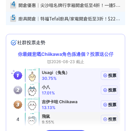
4
開倉優惠｜尖沙咀名牌行李箱開倉低至4折！一連5日 American Tourister/ace./Hallmark $200起！
5
廚具開倉｜特福Tefal廚具/家電開倉低至3折！$220起買平底鍋/炒鑊/湯煲！電飯煲/吸塵機/燙斗$418起