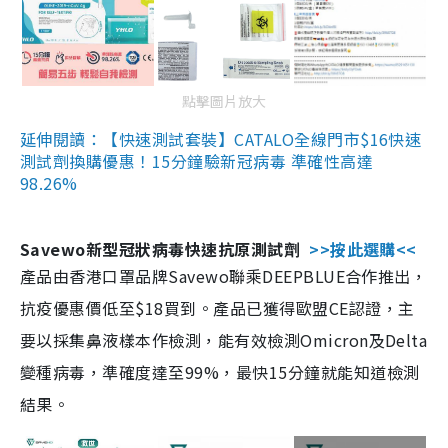
點擊圖片放大
延伸閱讀：【快速測試套裝】CATALO全線門市$16快速
測試劑換購優惠！15分鐘驗新冠病毒 準確性高達
98.26%
Savewo新型冠狀病毒快速抗原測試劑
>>按此選購<<
產品由香港口罩品牌Savewo聯乘DEEPBLUE合作推出，
抗疫優惠價低至$18買到。產品已獲得歐盟CE認證，主
要以採集鼻液樣本作檢測，能有效檢測Omicron及Delta
變種病毒，準確度達至99%，最快15分鐘就能知道檢測
結果。