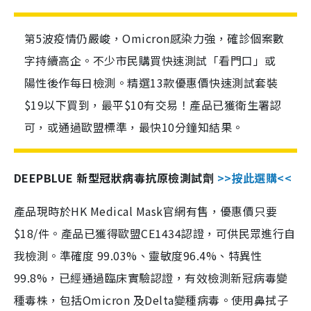
第5波疫情仍嚴峻，Omicron感染力強，確診個案數
字持續高企。不少市民購買快速測試「看門口」或
陽性後作每日檢測。精選13款優惠價快速測試套裝
$19以下買到，最平$10有交易！產品已獲衛生署認
可，或通過歐盟標準，最快10分鐘知結果。
DEEPBLUE 新型冠狀病毒抗原檢測試劑
>>按此選購<<
產品現時於HK Medical Mask官網有售，優惠價只要
$18/件。產品已獲得歐盟CE1434認證，可供民眾進行自
我檢測。準確度 99.03%、靈敏度96.4%、特異性
99.8%，已經通過臨床實驗認證，有效檢測新冠病毒變
種毒株，包括Omicron 及Delta變種病毒。使用鼻拭子