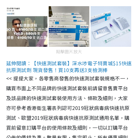
點擊圖片放大
延伸閱讀：【快速測試套裝】深水埗電子特賣城$15快速
抗原測試劑 現貨發售！買10支再送3支檢測棒
<< 提提大家，各零售商發售的快速測試套裝規格不一，
購買市面上不同品牌的快速測試套裝前請留意售賣平台
及該品牌的快速測試套裝使用方法、條款及細則，大家
亦可參考香港衞生署表列認可2019冠狀病毒病快速抗原
測試、歐盟2019冠狀病毒病快速抗原測試通用名單，購
買前留意訂購平台的使用條款及細則，一切以訂購平台
公佈的價錢為準。數量有限，售完即止；所有優惠細則