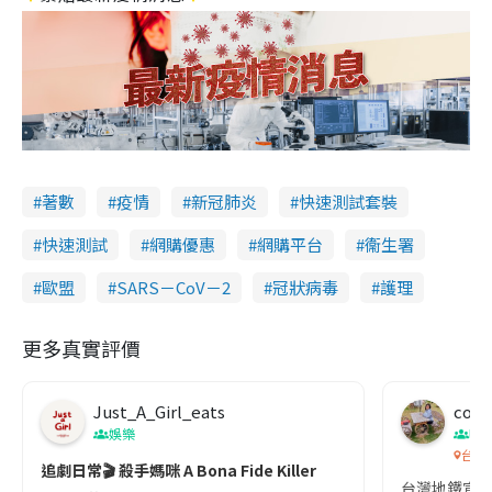
著數
疫情
新冠肺炎
快速測試套裝
快速測試
網購優惠
網購平台
衞生署
歐盟
SARS－CoV－2
冠狀病毒
護理
更多真實評價
Just_A_Girl_eats
co c
娛樂
吹
台灣
追劇日常🎬 殺手媽咪 A Bona Fide Killer
台灣地鐵宣