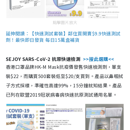
點擊圖片放大
延伸閱讀：【快速測試套裝】鄰住買開賣$9.9快速測試
劑！最快即日發貨 每日15萬盒補貨
SEJOY SARS-CoV-2 抗原快速檢測
>>按此選購<<
香港口罩品牌HK-M Mask抗疫價發售快速檢測劑，單支
裝$22，而購買500套裝低至$20/支買到。產品以鼻咽拭
子方式採樣，準確性高達99%，15分鐘就知結果。產品
已列在歐盟2019冠狀病毒病快速抗原測試通用名單。