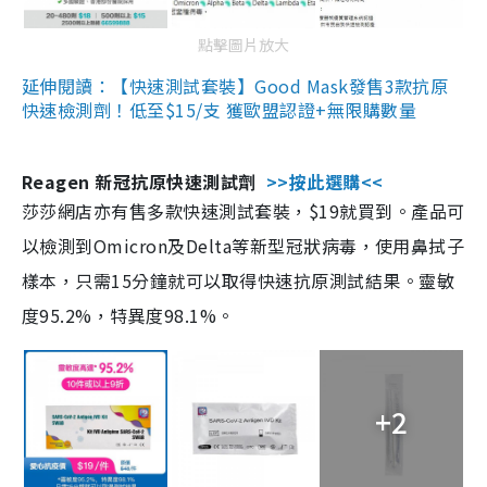
點擊圖片放大
延伸閱讀：【快速測試套裝】Good Mask發售3款抗原
快速檢測劑！低至$15/支 獲歐盟認證+無限購數量
Reagen 新冠抗原快速測試劑
>>按此選購<<
莎莎網店亦有售多款快速測試套裝，$19就買到。產品可
以檢測到Omicron及Delta等新型冠狀病毒，使用鼻拭子
樣本，只需15分鐘就可以取得快速抗原測試結果。靈敏
度95.2%，特異度98.1%。
+2