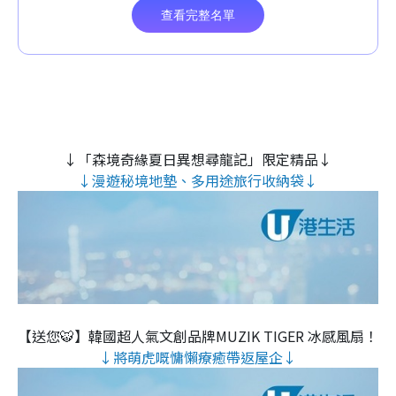
↓「森境奇緣夏日異想尋龍記」限定精品↓
↓漫遊秘境地墊、多用途旅行收納袋↓
【送您🐯】韓國超人氣文創品牌MUZIK TIGER 冰感風扇！
↓將萌虎嘅慵懶療癒帶返屋企↓