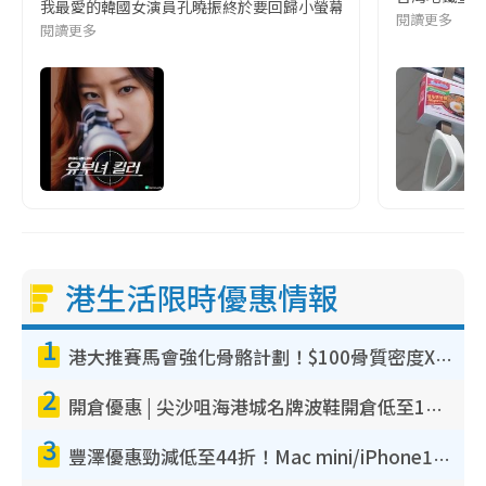
我最愛的韓國女演員孔曉振終於要回歸小螢幕啦!這次的劇本改編自同名
閱讀更多
閱讀更多
港生活限時優惠情報
1
港大推賽馬會強化骨骼計劃！$100骨質密度X光檢查 完成免費運動訓練送超市禮券！附參加資格
2
開倉優惠 | 尖沙咀海港城名牌波鞋開倉低至1折！On鞋$899起／Joy&Peace鞋履$98起
3
豐澤優惠勁減低至44折！Mac mini/iPhone17Pro大減價！廚房家電$220起