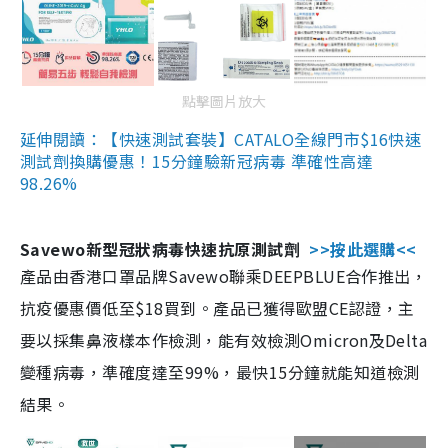
點擊圖片放大
延伸閱讀：【快速測試套裝】CATALO全線門市$16快速
測試劑換購優惠！15分鐘驗新冠病毒 準確性高達
98.26%
Savewo新型冠狀病毒快速抗原測試劑
>>按此選購<<
產品由香港口罩品牌Savewo聯乘DEEPBLUE合作推出，
抗疫優惠價低至$18買到。產品已獲得歐盟CE認證，主
要以採集鼻液樣本作檢測，能有效檢測Omicron及Delta
變種病毒，準確度達至99%，最快15分鐘就能知道檢測
結果。