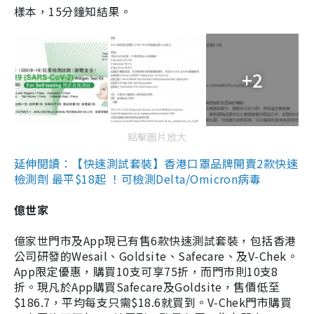
樣本，15分鐘知結果。
+2
點擊圖片放大
延伸閱讀：【快速測試套裝】香港口罩品牌開賣2款快速
檢測劑 最平$18起 ！可檢測Delta/Omicron病毒
億世家
億家世門市及App現已有售6款快速測試套裝，包括香港
公司研發的Wesail、Goldsite、Safecare、及V-Chek。
App限定優惠，購買10支可享75折，而門市則10支8
折。現凡於App購買Safecare及Goldsite，售價低至
$186.7，平均每支只需$18.6就買到。V-Chek門市購買