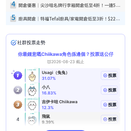
4
開倉優惠｜尖沙咀名牌行李箱開倉低至4折！一連5日 American Tourister/ace./Hallmark $200起！
5
廚具開倉｜特福Tefal廚具/家電開倉低至3折！$220起買平底鍋/炒鑊/湯煲！電飯煲/吸塵機/燙斗$418起