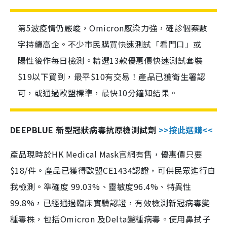
第5波疫情仍嚴峻，Omicron感染力強，確診個案數
字持續高企。不少市民購買快速測試「看門口」或
陽性後作每日檢測。精選13款優惠價快速測試套裝
$19以下買到，最平$10有交易！產品已獲衛生署認
可，或通過歐盟標準，最快10分鐘知結果。
DEEPBLUE 新型冠狀病毒抗原檢測試劑
>>按此選購<<
產品現時於HK Medical Mask官網有售，優惠價只要
$18/件。產品已獲得歐盟CE1434認證，可供民眾進行自
我檢測。準確度 99.03%、靈敏度96.4%、特異性
99.8%，已經通過臨床實驗認證，有效檢測新冠病毒變
種毒株，包括Omicron 及Delta變種病毒。使用鼻拭子