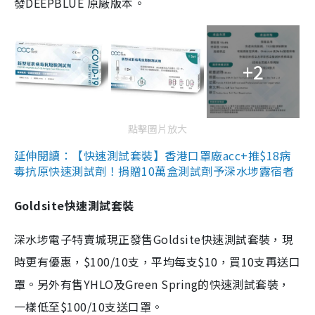
發DEEPBLUE 原廠版本。
+2
點擊圖片放大
延伸閱讀：【快速測試套裝】香港口罩廠acc+推$18病
毒抗原快速測試劑！捐贈10萬盒測試劑予深水埗露宿者
Goldsite快速測試套裝
深水埗電子特賣城現正發售Goldsite快速測試套裝，現
時更有優惠，$100/10支，平均每支$10，買10支再送口
罩。另外有售YHLO及Green Spring的快速測試套裝，
一樣低至$100/10支送口罩。