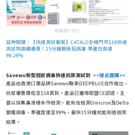
點擊圖片放大
延伸閱讀：【快速測試套裝】CATALO全線門市$16快速
測試劑換購優惠！15分鐘驗新冠病毒 準確性高達
98.26%
Savewo新型冠狀病毒快速抗原測試劑
>>按此選購<<
產品由香港口罩品牌Savewo聯乘DEEPBLUE合作推出，
抗疫優惠價低至$18買到。產品已獲得歐盟CE認證，主
要以採集鼻液樣本作檢測，能有效檢測Omicron及Delta
變種病毒，準確度達至99%，最快15分鐘就能知道檢測
結果。