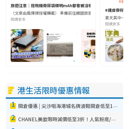
香港
旅遊注意｜搭飛機帶尿袋標明mAh都會被沒收😱出發前切記檢查「1
#連皮帶籽都
（文章由風傳媒授權轉載） 準備前往韓國旅遊的民眾，近期要特別留
夏天其中一種時
閱讀更多
閱讀更多
港生活限時優惠情報
1
開倉優惠 | 尖沙咀海港城名牌波鞋開倉低至1折！On鞋$899起／Joy&Peace鞋履$98起
2
CHANEL美妝限時減價低至3折！人氣粉底/唇膏/精華液低至$275！COCO香水都有平