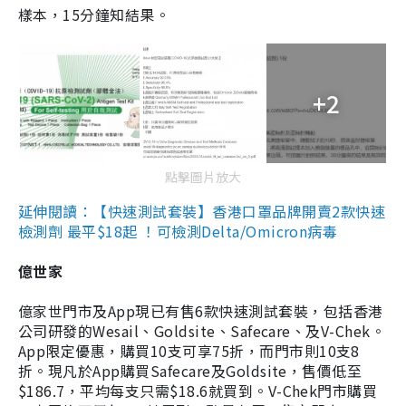
樣本，15分鐘知結果。
+2
點擊圖片放大
延伸閱讀：【快速測試套裝】香港口罩品牌開賣2款快速
檢測劑 最平$18起 ！可檢測Delta/Omicron病毒
億世家
億家世門市及App現已有售6款快速測試套裝，包括香港
公司研發的Wesail、Goldsite、Safecare、及V-Chek。
App限定優惠，購買10支可享75折，而門市則10支8
折。現凡於App購買Safecare及Goldsite，售價低至
$186.7，平均每支只需$18.6就買到。V-Chek門市購買