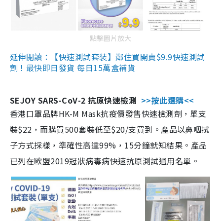
點擊圖片放大
延伸閱讀：【快速測試套裝】鄰住買開賣$9.9快速測試
劑！最快即日發貨 每日15萬盒補貨
SEJOY SARS-CoV-2 抗原快速檢測
>>按此選購<<
香港口罩品牌HK-M Mask抗疫價發售快速檢測劑，單支
裝$22，而購買500套裝低至$20/支買到。產品以鼻咽拭
子方式採樣，準確性高達99%，15分鐘就知結果。產品
已列在歐盟2019冠狀病毒病快速抗原測試通用名單。