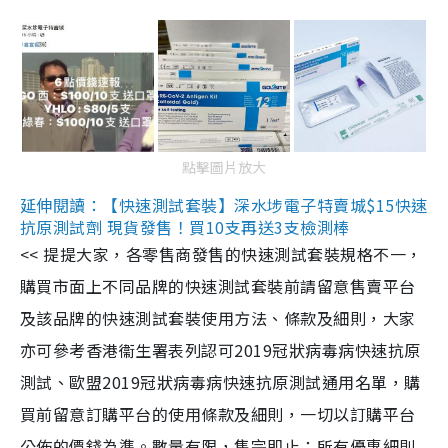
點擊圖片放大
延伸閱讀：【快速測試套裝】深水埗電子特賣城$15快速
抗原測試劑 現貨發售！買10支再送3支檢測棒
<< 提提大家，各零售商發售的快速測試套裝規格不一，
購買市面上不同品牌的快速測試套裝前請留意售賣平台
及該品牌的快速測試套裝使用方法、條款及細則，大家
亦可參考香港衞生署表列認可2019冠狀病毒病快速抗原
測試、歐盟2019冠狀病毒病快速抗原測試通用名單，購
買前留意訂購平台的使用條款及細則，一切以訂購平台
公佈的價錢為準。數量有限，售完即止；所有優惠細則