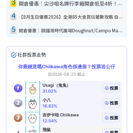
3
開倉優惠｜尖沙咀名牌行李箱開倉低至4折！一連5日 American Tourister/ace./Hallmark $200起！
4
【8月生日優惠2026】全港85大食買玩著數攻略 自助餐/火鍋放題同行免費＋誠品/DONKI送現金券
5
開倉優惠｜銅鑼灣時代廣場Doughnut/Campo Marzio開倉低至1折！背囊、書包、手袋劈價$200起