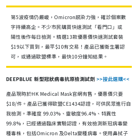
第5波疫情仍嚴峻，Omicron感染力強，確診個案數
字持續高企。不少市民購買快速測試「看門口」或
陽性後作每日檢測。精選13款優惠價快速測試套裝
$19以下買到，最平$10有交易！產品已獲衛生署認
可，或通過歐盟標準，最快10分鐘知結果。
DEEPBLUE 新型冠狀病毒抗原檢測試劑
>>按此選購<<
產品現時於HK Medical Mask官網有售，優惠價只要
$18/件。產品已獲得歐盟CE1434認證，可供民眾進行自
我檢測。準確度 99.03%、靈敏度96.4%、特異性
99.8%，已經通過臨床實驗認證，有效檢測新冠病毒變
種毒株，包括Omicron 及Delta變種病毒。使用鼻拭子