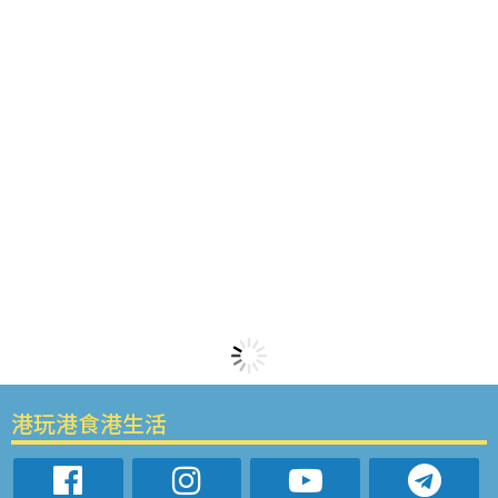
港玩港食港生活