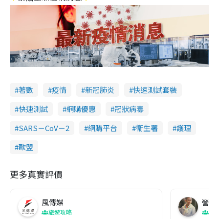
著數
疫情
新冠肺炎
快速測試套裝
快速測試
網購優惠
冠狀病毒
SARS－CoV－2
網購平台
衞生署
護理
歐盟
更多真實評價
風傳媒
營養教
旅遊攻略
生