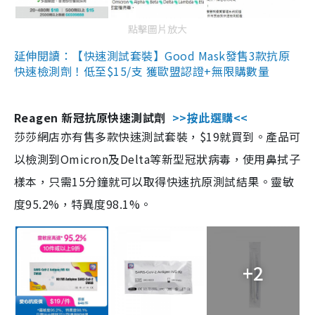
點擊圖片放大
延伸閱讀：【快速測試套裝】Good Mask發售3款抗原
快速檢測劑！低至$15/支 獲歐盟認證+無限購數量
Reagen 新冠抗原快速測試劑
>>按此選購<<
莎莎網店亦有售多款快速測試套裝，$19就買到。產品可
以檢測到Omicron及Delta等新型冠狀病毒，使用鼻拭子
樣本，只需15分鐘就可以取得快速抗原測試結果。靈敏
度95.2%，特異度98.1%。
+2