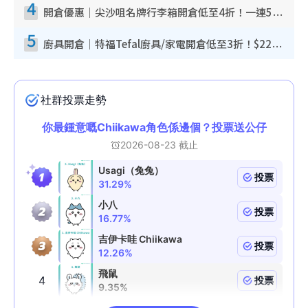
4
開倉優惠｜尖沙咀名牌行李箱開倉低至4折！一連5日 American Tourister/ace./Hallmark $200起！
5
廚具開倉｜特福Tefal廚具/家電開倉低至3折！$220起買平底鍋/炒鑊/湯煲！電飯煲/吸塵機/燙斗$418起