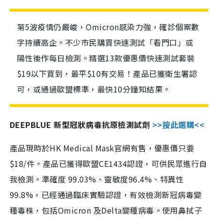
第5波疫情仍嚴峻，Omicron感染力強，確診個案數
字持續高企。不少市民購買快速測試「看門口」或
陽性後作每日檢測。精選13款優惠價快速測試套裝
$19以下買到，最平$10有交易！產品已獲衛生署認
可，或通過歐盟標準，最快10分鐘知結果。
DEEPBLUE 新型冠狀病毒抗原檢測試劑
>>按此選購<<
產品現時於HK Medical Mask官網有售，優惠價只要
$18/件。產品已獲得歐盟CE1434認證，可供民眾進行自
我檢測。準確度 99.03%、靈敏度96.4%、特異性
99.8%，已經通過臨床實驗認證，有效檢測新冠病毒變
種毒株，包括Omicron 及Delta變種病毒。使用鼻拭子