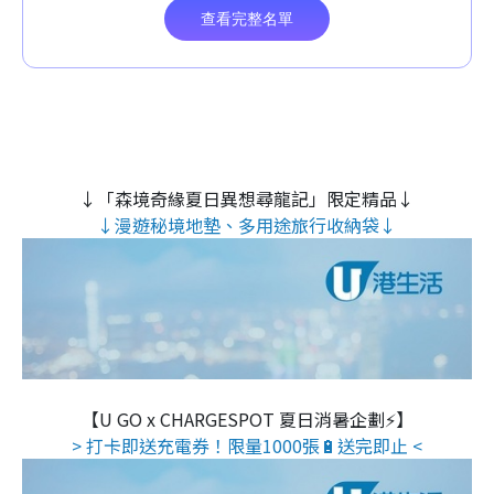
↓「森境奇緣夏日異想尋龍記」限定精品↓
↓漫遊秘境地墊、多用途旅行收納袋↓
【U GO x CHARGESPOT 夏日消暑企劃⚡】
> 打卡即送充電券！限量1000張🔋送完即止 <