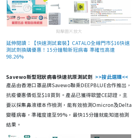
點擊圖片放大
延伸閱讀：【快速測試套裝】CATALO全線門市$16快速
測試劑換購優惠！15分鐘驗新冠病毒 準確性高達
98.26%
Savewo新型冠狀病毒快速抗原測試劑
>>按此選購<<
產品由香港口罩品牌Savewo聯乘DEEPBLUE合作推出，
抗疫優惠價低至$18買到。產品已獲得歐盟CE認證，主
要以採集鼻液樣本作檢測，能有效檢測Omicron及Delta
變種病毒，準確度達至99%，最快15分鐘就能知道檢測
結果。