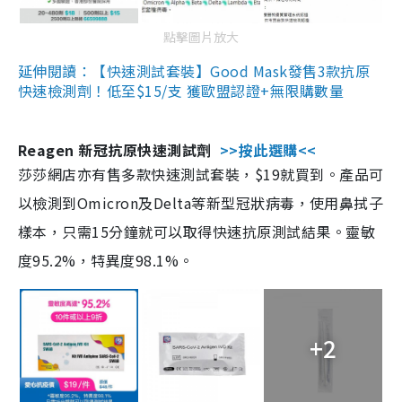
點擊圖片放大
延伸閱讀：【快速測試套裝】Good Mask發售3款抗原
快速檢測劑！低至$15/支 獲歐盟認證+無限購數量
Reagen 新冠抗原快速測試劑
>>按此選購<<
莎莎網店亦有售多款快速測試套裝，$19就買到。產品可
以檢測到Omicron及Delta等新型冠狀病毒，使用鼻拭子
樣本，只需15分鐘就可以取得快速抗原測試結果。靈敏
度95.2%，特異度98.1%。
+2