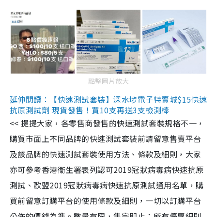
點擊圖片放大
延伸閱讀：【快速測試套裝】深水埗電子特賣城$15快速
抗原測試劑 現貨發售！買10支再送3支檢測棒
<< 提提大家，各零售商發售的快速測試套裝規格不一，
購買市面上不同品牌的快速測試套裝前請留意售賣平台
及該品牌的快速測試套裝使用方法、條款及細則，大家
亦可參考香港衞生署表列認可2019冠狀病毒病快速抗原
測試、歐盟2019冠狀病毒病快速抗原測試通用名單，購
買前留意訂購平台的使用條款及細則，一切以訂購平台
公佈的價錢為準。數量有限，售完即止；所有優惠細則