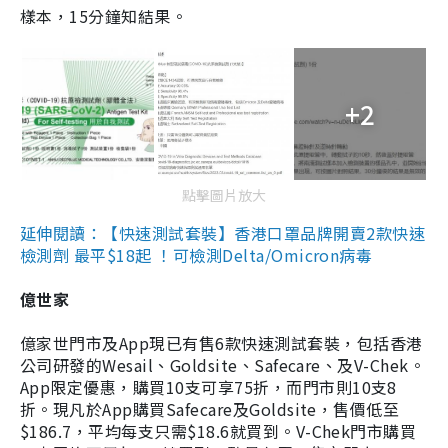
樣本，15分鐘知結果。
+2
點擊圖片放大
延伸閱讀：【快速測試套裝】香港口罩品牌開賣2款快速
檢測劑 最平$18起 ！可檢測Delta/Omicron病毒
億世家
億家世門市及App現已有售6款快速測試套裝，包括香港
公司研發的Wesail、Goldsite、Safecare、及V-Chek。
App限定優惠，購買10支可享75折，而門市則10支8
折。現凡於App購買Safecare及Goldsite，售價低至
$186.7，平均每支只需$18.6就買到。V-Chek門市購買