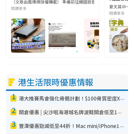
（文章由風傳媒授權轉載） 準備前往韓國旅遊的民眾，近期要特別留
夏天其中一種時
閱讀更多
閱讀更多
港生活限時優惠情報
1
港大推賽馬會強化骨骼計劃！$100骨質密度X光檢查 完成免費運動訓練送超市禮券！附參加資格
2
開倉優惠 | 尖沙咀海港城名牌波鞋開倉低至1折！On鞋$899起／Joy&Peace鞋履$98起
3
豐澤優惠勁減低至44折！Mac mini/iPhone17Pro大減價！廚房家電$220起