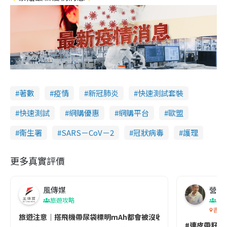
著數
疫情
新冠肺炎
快速測試套裝
快速測試
網購優惠
網購平台
歐盟
衞生署
SARS－CoV－2
冠狀病毒
護理
更多真實評價
風傳媒
營養教
旅遊攻略
生
香港
旅遊注意｜搭飛機帶尿袋標明mAh都會被沒收😱出發前切記檢查「1
#連皮帶籽都