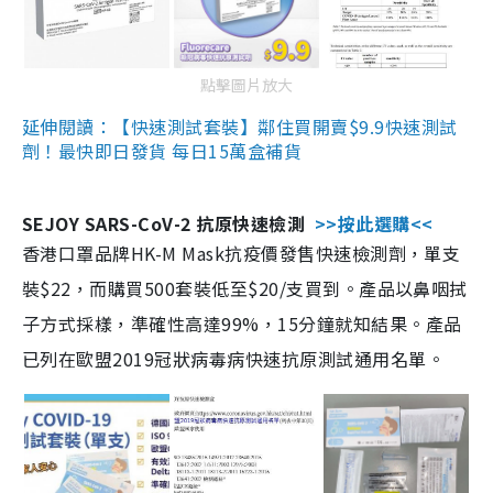
點擊圖片放大
延伸閱讀：【快速測試套裝】鄰住買開賣$9.9快速測試
劑！最快即日發貨 每日15萬盒補貨
SEJOY SARS-CoV-2 抗原快速檢測
>>按此選購<<
香港口罩品牌HK-M Mask抗疫價發售快速檢測劑，單支
裝$22，而購買500套裝低至$20/支買到。產品以鼻咽拭
子方式採樣，準確性高達99%，15分鐘就知結果。產品
已列在歐盟2019冠狀病毒病快速抗原測試通用名單。