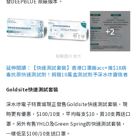
發DEEPBLUE 原廠版本。
+2
點擊圖片放大
延伸閱讀：【快速測試套裝】香港口罩廠acc+推$18病
毒抗原快速測試劑！捐贈10萬盒測試劑予深水埗露宿者
Goldsite快速測試套裝
深水埗電子特賣城現正發售Goldsite快速測試套裝，現
時更有優惠，$100/10支，平均每支$10，買10支再送口
罩。另外有售YHLO及Green Spring的快速測試套裝，
一樣低至$100/10支送口罩。