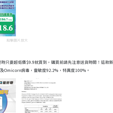
點擊圖片放大
劑，現時只要超低價$9.9就買到，購買前請先注意送貨時間！這款
Omicorn病毒，靈敏度92.2%，特異度100%。