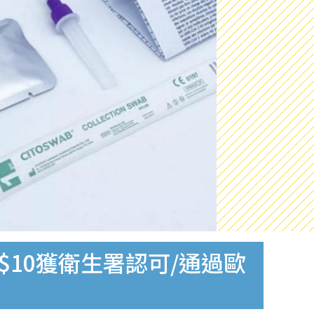
$10獲衛生署認可/通過歐