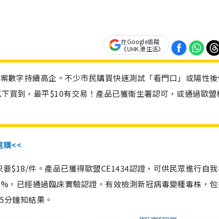
在Google追蹤
《UHK 港生活》
診個案數字持續高企。不少市民購買快速測試「看門口」或陽性後
以下買到，最平$10有交易！產品已獲衛生署認可，或通過歐盟
選購<<
惠價只要$18/件。產品已獲得歐盟CE1434認證，可供民眾進行自
性99.8%，已經通過臨床實驗認證，有效檢測新冠病毒變種毒株，
，15分鐘知結果。