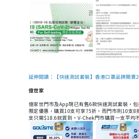
延伸閱讀：【快速測試套裝】香港口罩品牌開賣2款快速
億世家
億家世門市及App現已有售6款快速測試套裝，包括香港公司
限定優惠，購買10支可享75折，而門市則10支8折。現
支只需$18.6就買到。V-Chek門市購買一支平