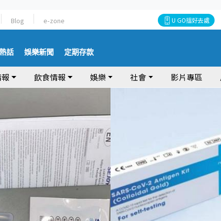
Blog
e-zone
U GO搵好去處
熱話
娛樂新聞
定期存款
情報
飲食情報
娛樂
社會
影片專區