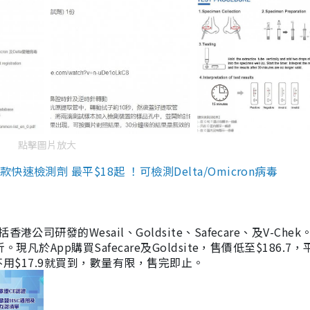
點擊圖片放大
檢測劑 最平$18起 ！可檢測Delta/Omicron病毒
研發的Wesail、Goldsite、Safecare、及V-Chek。
凡於App購買Safecare及Goldsite，售價低至$186.7
均不用$17.9就買到，數量有限，售完即止。