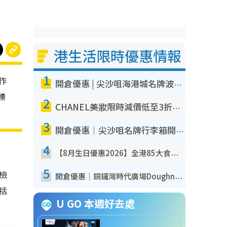
港生活限時優惠情報
1
作
開倉優惠 | 尖沙咀海港城名牌波鞋開倉低至1折！On鞋$899起／Joy&Peace鞋履$98起
標
2
CHANEL美妝限時減價低至3折！人氣粉底/唇膏/精華液低至$275！COCO香水都有平
3
開倉優惠｜尖沙咀名牌行李箱開倉低至4折！一連5日 American Tourister/ace./Hallmark $200起！
4
【8月生日優惠2026】全港85大食買玩著數攻略 自助餐/火鍋放題同行免費＋誠品/DONKI送現金券
5
我檢
開倉優惠｜銅鑼灣時代廣場Doughnut/Campo Marzio開倉低至1折！背囊、書包、手袋劈價$200起
包括
U GO 本週好去處