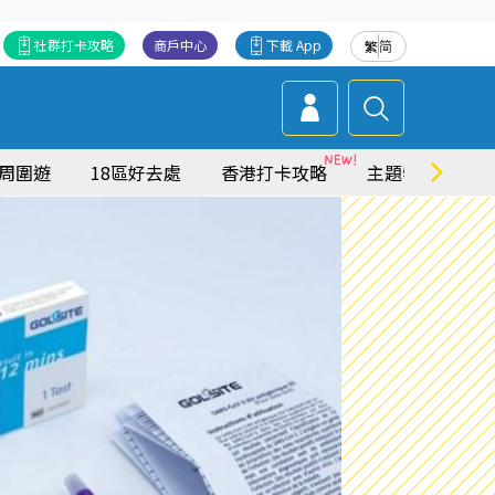
社群打卡攻略
商戶中心
下載 App
繁
简
周圍遊
18區好去處
香港打卡攻略
主題特集