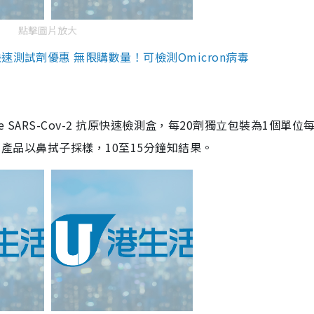
點擊圖片放大
測試劑優惠 無限購數量！可檢測Omicron病毒
are SARS-Cov-2 抗原快速檢測盒，每20劑獨立包裝為1個單位
5。產品以鼻拭子採樣，10至15分鐘知結果。