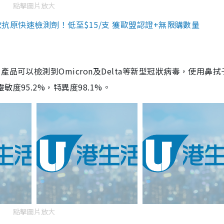
點擊圖片放大
3款抗原快速檢測劑！低至$15/支 獲歐盟認證+無限購數量
品可以檢測到Omicron及Delta等新型冠狀病毒，使用鼻拭
度95.2%，特異度98.1%。
點擊圖片放大