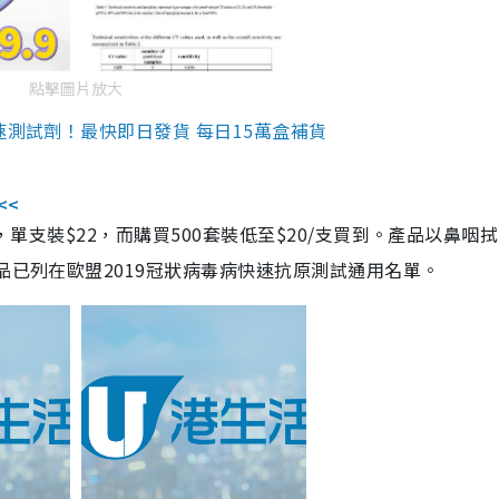
點擊圖片放大
速測試劑！最快即日發貨 每日15萬盒補貨
<<
，單支裝$22，而購買500套裝低至$20/支買到。產品以鼻咽
品已列在歐盟2019冠狀病毒病快速抗原測試通用名單。