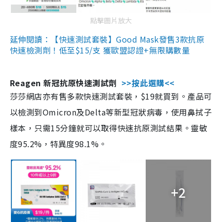
點擊圖片放大
延伸閱讀：【快速測試套裝】Good Mask發售3款抗原
快速檢測劑！低至$15/支 獲歐盟認證+無限購數量
Reagen 新冠抗原快速測試劑
>>按此選購<<
莎莎網店亦有售多款快速測試套裝，$19就買到。產品可
以檢測到Omicron及Delta等新型冠狀病毒，使用鼻拭子
樣本，只需15分鐘就可以取得快速抗原測試結果。靈敏
度95.2%，特異度98.1%。
+2