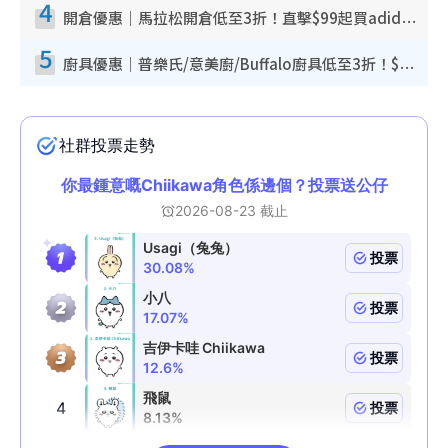
4
開倉優惠｜馬拉松開倉低至3折！直擊$99起買adidas／New Balance／Puma鞋款 STANLEY保溫杯劈價至$119起
5
廚具優惠｜普樂氏/意美廚/Buffalo廚具低至3折！$89起買煎鍋／炒鑊／個人鍋 同場小家電激減至$99起