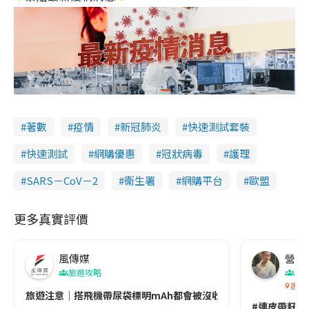
著數
疫情
新冠肺炎
快速測試套裝
快速測試
網購優惠
冠狀病毒
護理
SARS－CoV－2
衞生署
網購平台
歐盟
更多真實評價
風傳媒
營養教
旅遊攻略
生
香港
旅遊注意｜搭飛機帶尿袋標明mAh都會被沒收😱出發前切記檢查「1
#連皮帶籽都