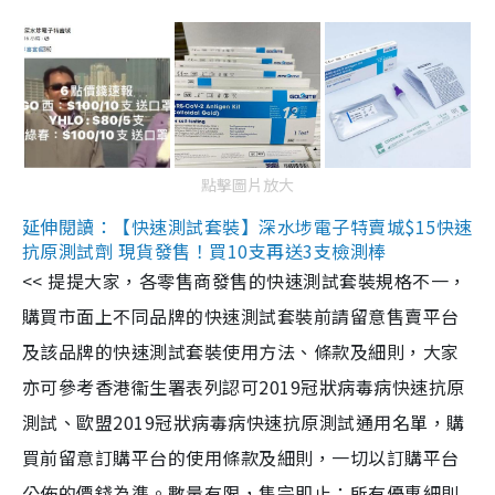
點擊圖片放大
延伸閱讀：【快速測試套裝】深水埗電子特賣城$15快速
抗原測試劑 現貨發售！買10支再送3支檢測棒
<< 提提大家，各零售商發售的快速測試套裝規格不一，
購買市面上不同品牌的快速測試套裝前請留意售賣平台
及該品牌的快速測試套裝使用方法、條款及細則，大家
亦可參考香港衞生署表列認可2019冠狀病毒病快速抗原
測試、歐盟2019冠狀病毒病快速抗原測試通用名單，購
買前留意訂購平台的使用條款及細則，一切以訂購平台
公佈的價錢為準。數量有限，售完即止；所有優惠細則