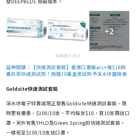
發DEEPBLUE 原廠版本。
+2
點擊圖片放大
延伸閱讀：【快速測試套裝】香港口罩廠acc+推$18病
毒抗原快速測試劑！捐贈10萬盒測試劑予深水埗露宿者
Goldsite快速測試套裝
深水埗電子特賣城現正發售Goldsite快速測試套裝，現
時更有優惠，$100/10支，平均每支$10，買10支再送口
罩。另外有售YHLO及Green Spring的快速測試套裝，
一樣低至$100/10支送口罩。