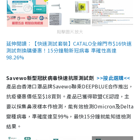
點擊圖片放大
延伸閱讀：【快速測試套裝】CATALO全線門市$16快速
測試劑換購優惠！15分鐘驗新冠病毒 準確性高達
98.26%
Savewo新型冠狀病毒快速抗原測試劑
>>按此選購<<
產品由香港口罩品牌Savewo聯乘DEEPBLUE合作推出，
抗疫優惠價低至$18買到。產品已獲得歐盟CE認證，主
要以採集鼻液樣本作檢測，能有效檢測Omicron及Delta
變種病毒，準確度達至99%，最快15分鐘就能知道檢測
結果。