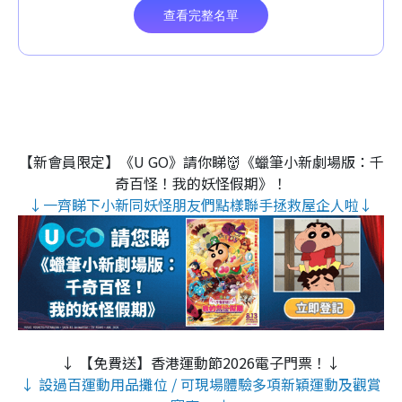
【新會員限定】《U GO》請你睇👹《蠟筆小新劇場版：千
奇百怪！我的妖怪假期》！
↓一齊睇下小新同妖怪朋友們點樣聯手拯救屋企人啦↓
↓ 【免費送】香港運動節2026電子門票！↓
↓ 設過百運動用品攤位 / 可現場體驗多項新穎運動及觀賞