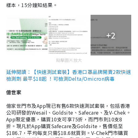
樣本，15分鐘知結果。
+2
點擊圖片放大
延伸閱讀：【快速測試套裝】香港口罩品牌開賣2款快速
檢測劑 最平$18起 ！可檢測Delta/Omicron病毒
億世家
億家世門市及App現已有售6款快速測試套裝，包括香港
公司研發的Wesail、Goldsite、Safecare、及V-Chek。
App限定優惠，購買10支可享75折，而門市則10支8
折。現凡於App購買Safecare及Goldsite，售價低至
$186.7，平均每支只需$18.6就買到。V-Chek門市購買