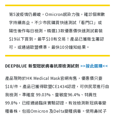
第5波疫情仍嚴峻，Omicron感染力強，確診個案數
字持續高企。不少市民購買快速測試「看門口」或
陽性後作每日檢測。精選13款優惠價快速測試套裝
$19以下買到，最平$10有交易！產品已獲衛生署認
可，或通過歐盟標準，最快10分鐘知結果。
DEEPBLUE 新型冠狀病毒抗原檢測試劑
>>按此選購<<
產品現時於HK Medical Mask官網有售，優惠價只要
$18/件。產品已獲得歐盟CE1434認證，可供民眾進行自
我檢測。準確度 99.03%、靈敏度96.4%、特異性
99.8%，已經通過臨床實驗認證，有效檢測新冠病毒變
種毒株，包括Omicron 及Delta變種病毒。使用鼻拭子