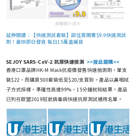
點擊圖片放大
延伸閱讀：【快速測試套裝】鄰住買開賣$9.9快速測試
劑！最快即日發貨 每日15萬盒補貨
SEJOY SARS-CoV-2 抗原快速檢測
>>按此選購<<
香港口罩品牌HK-M Mask抗疫價發售快速檢測劑，單支
裝$22，而購買500套裝低至$20/支買到。產品以鼻咽拭
子方式採樣，準確性高達99%，15分鐘就知結果。產品
已列在歐盟2019冠狀病毒病快速抗原測試通用名單。