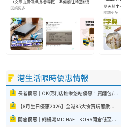
（文章由風傳媒授權轉載） 準備前往韓國旅遊的民眾，近期要特別留
夏天其中一種時
閱讀更多
閱讀更多
港生活限時優惠情報
1
長者優惠｜OK便利店推樂悠咭優惠！買麵包/牛奶/保健品拍卡即減
2
【8月生日優惠2026】全港85大食買玩著數攻略 自助餐/火鍋放題同行免費＋誠品/DONKI送現金券
3
開倉優惠｜銅鑼灣MICHAEL KORS開倉低至17折！直擊$500起買手袋/銀包/鞋款 必買經典Jet Set系列