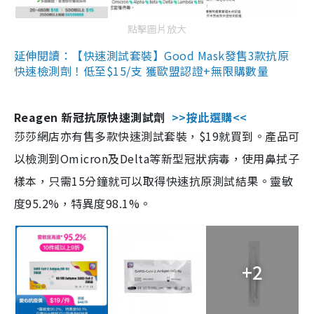
點擊圖片放大
延伸閱讀：【快速測試套裝】Good Mask發售3款抗原
快速檢測劑！低至$15/支 獲歐盟認證+無限購數量
Reagen 新冠抗原快速測試劑
>>按此選購<<
莎莎網店亦有售多款快速測試套裝，$19就買到。產品可
以檢測到Omicron及Delta等新型冠狀病毒，使用鼻拭子
樣本，只需15分鐘就可以取得快速抗原測試結果。靈敏
度95.2%，特異度98.1%。
+2