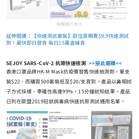
點擊圖片放大
延伸閱讀：【快速測試套裝】鄰住買開賣$9.9快速測試
劑！最快即日發貨 每日15萬盒補貨
SEJOY SARS-CoV-2 抗原快速檢測
>>按此選購<<
香港口罩品牌HK-M Mask抗疫價發售快速檢測劑，單支
裝$22，而購買500套裝低至$20/支買到。產品以鼻咽拭
子方式採樣，準確性高達99%，15分鐘就知結果。產品
已列在歐盟2019冠狀病毒病快速抗原測試通用名單。