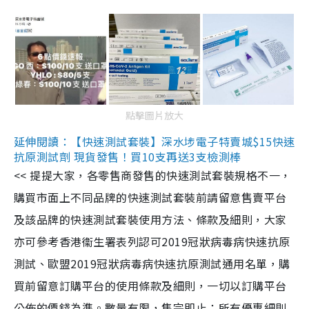
點擊圖片放大
延伸閱讀：【快速測試套裝】深水埗電子特賣城$15快速
抗原測試劑 現貨發售！買10支再送3支檢測棒
<< 提提大家，各零售商發售的快速測試套裝規格不一，
購買市面上不同品牌的快速測試套裝前請留意售賣平台
及該品牌的快速測試套裝使用方法、條款及細則，大家
亦可參考香港衞生署表列認可2019冠狀病毒病快速抗原
測試、歐盟2019冠狀病毒病快速抗原測試通用名單，購
買前留意訂購平台的使用條款及細則，一切以訂購平台
公佈的價錢為準。數量有限，售完即止；所有優惠細則