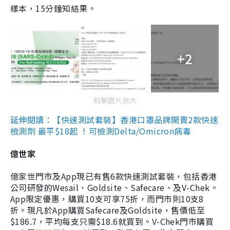
樣本，15分鐘知結果。
+2
點擊圖片放大
延伸閱讀：【快速測試套裝】香港口罩品牌開賣2款快速
檢測劑 最平$18起 ！可檢測Delta/Omicron病毒
億世家
億家世門市及App現已有售6款快速測試套裝，包括香港
公司研發的Wesail、Goldsite、Safecare、及V-Chek。
App限定優惠，購買10支可享75折，而門市則10支8
折。現凡於App購買Safecare及Goldsite，售價低至
$186.7，平均每支只需$18.6就買到。V-Chek門市購買