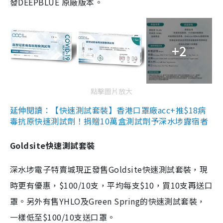
發DEEPBLUE 原廠版本。
+2
點擊圖片放大
延伸閱讀：【快速測試套裝】香港口罩廠acc+推$18病
毒抗原快速測試劑！捐贈10萬盒測試劑予深水埗露宿者
Goldsite快速測試套裝
深水埗電子特賣城現正發售Goldsite快速測試套裝，現
時更有優惠，$100/10支，平均每支$10，買10支再送口
罩。另外有售YHLO及Green Spring的快速測試套裝，
一樣低至$100/10支送口罩。