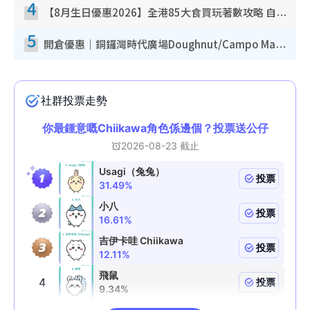
4
【8月生日優惠2026】全港85大食買玩著數攻略 自助餐/火鍋放題同行免費＋誠品/DONKI送現金券
5
開倉優惠｜銅鑼灣時代廣場Doughnut/Campo Marzio開倉低至1折！背囊、書包、手袋劈價$200起