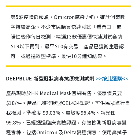
第5波疫情仍嚴峻，Omicron感染力強，確診個案數
字持續高企。不少市民購買快速測試「看門口」或
陽性後作每日檢測。精選13款優惠價快速測試套裝
$19以下買到，最平$10有交易！產品已獲衛生署認
可，或通過歐盟標準，最快10分鐘知結果。
DEEPBLUE 新型冠狀病毒抗原檢測試劑
>>按此選購<<
產品現時於HK Medical Mask官網有售，優惠價只要
$18/件。產品已獲得歐盟CE1434認證，可供民眾進行自
我檢測。準確度 99.03%、靈敏度96.4%、特異性
99.8%，已經通過臨床實驗認證，有效檢測新冠病毒變
種毒株，包括Omicron 及Delta變種病毒。使用鼻拭子