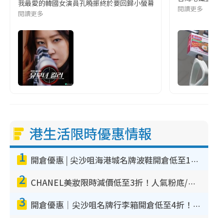
我最愛的韓國女演員孔曉振終於要回歸小螢幕啦!這次的劇本改編自同名
閱讀更多
閱讀更多
港生活限時優惠情報
1
開倉優惠 | 尖沙咀海港城名牌波鞋開倉低至1折！On鞋$899起／Joy&Peace鞋履$98起
2
CHANEL美妝限時減價低至3折！人氣粉底/唇膏/精華液低至$275！COCO香水都有平
3
開倉優惠｜尖沙咀名牌行李箱開倉低至4折！一連5日 American Tourister/ace./Hallmark $200起！