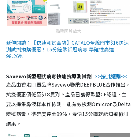
點擊圖片放大
延伸閱讀：【快速測試套裝】CATALO全線門市$16快速
測試劑換購優惠！15分鐘驗新冠病毒 準確性高達
98.26%
Savewo新型冠狀病毒快速抗原測試劑
>>按此選購<<
產品由香港口罩品牌Savewo聯乘DEEPBLUE合作推出，
抗疫優惠價低至$18買到。產品已獲得歐盟CE認證，主
要以採集鼻液樣本作檢測，能有效檢測Omicron及Delta
變種病毒，準確度達至99%，最快15分鐘就能知道檢測
結果。