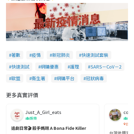
著數
疫情
新冠肺炎
快速測試套裝
快速測試
網購優惠
護理
SARS－CoV－2
歐盟
衞生署
網購平台
冠狀病毒
更多真實評價
Just_A_Girl_eats
co c
娛樂
吹
台灣
追劇日常🎬 殺手媽咪 A Bona Fide Killer
台灣地鐵宣