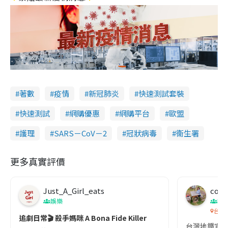
著數
疫情
新冠肺炎
快速測試套裝
快速測試
網購優惠
網購平台
歐盟
護理
SARS－CoV－2
冠狀病毒
衞生署
更多真實評價
Just_A_Girl_eats
co c
娛樂
吹
台灣
追劇日常🎬 殺手媽咪 A Bona Fide Killer
台灣地鐵宣