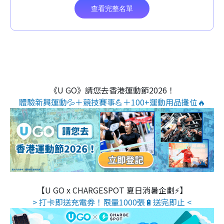
《U GO》請您去香港運動節2026！
體驗新興運動💦＋競技賽事💪＋100+運動用品攤位🔥
【U GO x CHARGESPOT 夏日消暑企劃⚡】
> 打卡即送充電券！限量1000張🔋送完即止 <