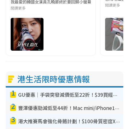
我最愛的韓國女演員孔曉振終於要回歸小螢幕啦!這次的劇本改編自同名
閱讀更多
閱讀更多
港生活限時優惠情報
1
GU優惠｜手袋突發減價低至22折！$39買經典波士頓包/餃子袋！飾物同步減價$29起！
2
豐澤優惠勁減低至44折！Mac mini/iPhone17Pro大減價！廚房家電$220起
3
港大推賽馬會強化骨骼計劃！$100骨質密度X光檢查 完成免費運動訓練送超市禮券！附參加資格