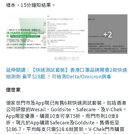
樣本，15分鐘知結果。
+2
點擊圖片放大
延伸閱讀：【快速測試套裝】香港口罩品牌開賣2款快速
檢測劑 最平$18起 ！可檢測Delta/Omicron病毒
億世家
億家世門市及App現已有售6款快速測試套裝，包括香港
公司研發的Wesail、Goldsite、Safecare、及V-Chek。
App限定優惠，購買10支可享75折，而門市則10支8
折。現凡於App購買Safecare及Goldsite，售價低至
$186.7，平均每支只需$18.6就買到。V-Chek門市購買