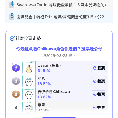
4
Swarovski Outlet專區低至半價！人氣水晶飾物/小擺設$138起！迪士尼款/水晶高跟鞋都有平
5
廚具開倉｜特福Tefal廚具/家電開倉低至3折！$220起買平底鍋/炒鑊/湯煲！電飯煲/吸塵機/燙斗$418起