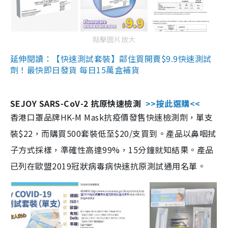
點擊圖片放大
延伸閱讀：【快速測試套裝】鄰住買開賣$9.9快速測試
劑！最快即日發貨 每日15萬盒補貨
SEJOY SARS-CoV-2 抗原快速檢測
>>按此選購<<
香港口罩品牌HK-M Mask抗疫價發售快速檢測劑，單支
裝$22，而購買500套裝低至$20/支買到。產品以鼻咽拭
子方式採樣，準確性高達99%，15分鐘就知結果。產品
已列在歐盟2019冠狀病毒病快速抗原測試通用名單。