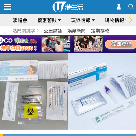
演唱會
優惠著數
玩樂情報
購物情報
熱門關鍵字：
公屋熱話
娛樂新聞
定期存款