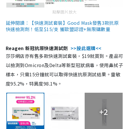
點擊圖片放大
延伸閱讀：【快速測試套裝】Good Mask發售3款抗原
快速檢測劑！低至$15/支 獲歐盟認證+無限購數量
Reagen 新冠抗原快速測試劑
>>按此選購<<
莎莎網店亦有售多款快速測試套裝，$19就買到。產品可
以檢測到Omicron及Delta等新型冠狀病毒，使用鼻拭子
樣本，只需15分鐘就可以取得快速抗原測試結果。靈敏
度95.2%，特異度98.1%。
+2