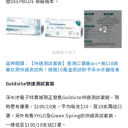
發DEEPBLUE 原廠版本。
+2
點擊圖片放大
延伸閱讀：【快速測試套裝】香港口罩廠acc+推$18病
毒抗原快速測試劑！捐贈10萬盒測試劑予深水埗露宿者
Goldsite快速測試套裝
深水埗電子特賣城現正發售Goldsite快速測試套裝，現
時更有優惠，$100/10支，平均每支$10，買10支再送口
罩。另外有售YHLO及Green Spring的快速測試套裝，
一樣低至$100/10支送口罩。