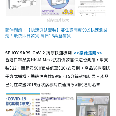
點擊圖片放大
延伸閱讀：【快速測試套裝】鄰住買開賣$9.9快速測試
劑！最快即日發貨 每日15萬盒補貨
SEJOY SARS-CoV-2 抗原快速檢測
>>按此選購<<
香港口罩品牌HK-M Mask抗疫價發售快速檢測劑，單支
裝$22，而購買500套裝低至$20/支買到。產品以鼻咽拭
子方式採樣，準確性高達99%，15分鐘就知結果。產品
已列在歐盟2019冠狀病毒病快速抗原測試通用名單。