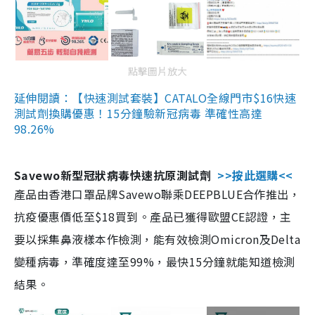
點擊圖片放大
延伸閱讀：【快速測試套裝】CATALO全線門市$16快速
測試劑換購優惠！15分鐘驗新冠病毒 準確性高達
98.26%
Savewo新型冠狀病毒快速抗原測試劑
>>按此選購<<
產品由香港口罩品牌Savewo聯乘DEEPBLUE合作推出，
抗疫優惠價低至$18買到。產品已獲得歐盟CE認證，主
要以採集鼻液樣本作檢測，能有效檢測Omicron及Delta
變種病毒，準確度達至99%，最快15分鐘就能知道檢測
結果。