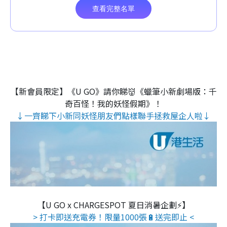
【新會員限定】《U GO》請你睇👹《蠟筆小新劇場版：千
奇百怪！我的妖怪假期》！
↓一齊睇下小新同妖怪朋友們點樣聯手拯救屋企人啦↓
【U GO x CHARGESPOT 夏日消暑企劃⚡】
> 打卡即送充電券！限量1000張🔋送完即止 <