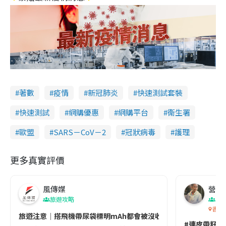
著數
疫情
新冠肺炎
快速測試套裝
快速測試
網購優惠
網購平台
衞生署
歐盟
SARS－CoV－2
冠狀病毒
護理
更多真實評價
風傳媒
營養教
旅遊攻略
生
香港
旅遊注意｜搭飛機帶尿袋標明mAh都會被沒收😱出發前切記檢查「1
#連皮帶籽都