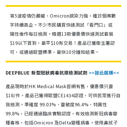
第5波疫情仍嚴峻，Omicron感染力強，確診個案數
字持續高企。不少市民購買快速測試「看門口」或
陽性後作每日檢測。精選13款優惠價快速測試套裝
$19以下買到，最平$10有交易！產品已獲衛生署認
可，或通過歐盟標準，最快10分鐘知結果。
DEEPBLUE 新型冠狀病毒抗原檢測試劑
>>按此選購<<
產品現時於HK Medical Mask官網有售，優惠價只要
$18/件。產品已獲得歐盟CE1434認證，可供民眾進行自
我檢測。準確度 99.03%、靈敏度96.4%、特異性
99.8%，已經通過臨床實驗認證，有效檢測新冠病毒變
種毒株，包括Omicron 及Delta變種病毒。使用鼻拭子