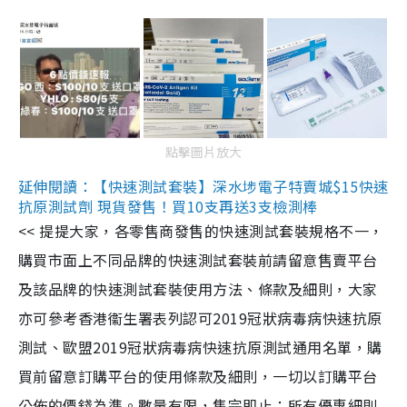
點擊圖片放大
延伸閱讀：【快速測試套裝】深水埗電子特賣城$15快速
抗原測試劑 現貨發售！買10支再送3支檢測棒
<< 提提大家，各零售商發售的快速測試套裝規格不一，
購買市面上不同品牌的快速測試套裝前請留意售賣平台
及該品牌的快速測試套裝使用方法、條款及細則，大家
亦可參考香港衞生署表列認可2019冠狀病毒病快速抗原
測試、歐盟2019冠狀病毒病快速抗原測試通用名單，購
買前留意訂購平台的使用條款及細則，一切以訂購平台
公佈的價錢為準。數量有限，售完即止；所有優惠細則