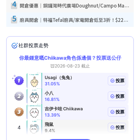
4
開倉優惠｜銅鑼灣時代廣場Doughnut/Campo Marzio開倉低至1折！背囊、書包、手袋劈價$200起
5
廚具開倉｜特福Tefal廚具/家電開倉低至3折！$220起買平底鍋/炒鑊/湯煲！電飯煲/吸塵機/燙斗$418起