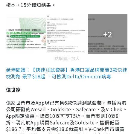
樣本，15分鐘知結果。
+2
點擊圖片放大
延伸閱讀：【快速測試套裝】香港口罩品牌開賣2款快速
檢測劑 最平$18起 ！可檢測Delta/Omicron病毒
億世家
億家世門市及App現已有售6款快速測試套裝，包括香港
公司研發的Wesail、Goldsite、Safecare、及V-Chek。
App限定優惠，購買10支可享75折，而門市則10支8
折。現凡於App購買Safecare及Goldsite，售價低至
$186.7，平均每支只需$18.6就買到。V-Chek門市購買