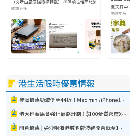
（文章由風傳媒授權轉載） 準備前往韓國旅遊的民眾，近期要特別留
夏天其中一種時
閱讀更多
閱讀更多
港生活限時優惠情報
1
豐澤優惠勁減低至44折！Mac mini/iPhone17Pro大減價！廚房家電$220起
2
港大推賽馬會強化骨骼計劃！$100骨質密度X光檢查 完成免費運動訓練送超市禮券！附參加資格
3
開倉優惠 | 尖沙咀海港城名牌波鞋開倉低至1折！On鞋$899起／Joy&Peace鞋履$98起