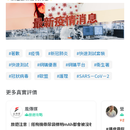
著數
疫情
新冠肺炎
快速測試套裝
快速測試
網購優惠
網購平台
衞生署
冠狀病毒
歐盟
護理
SARS－CoV－2
更多真實評價
風傳媒
營養教
旅遊攻略
生
香港
旅遊注意｜搭飛機帶尿袋標明mAh都會被沒收😱出發前切記檢查「1
#連皮帶籽都