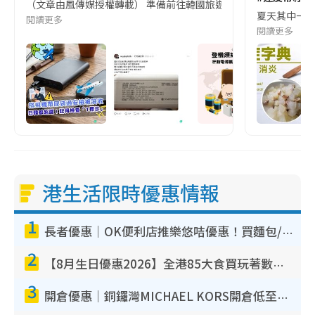
（文章由風傳媒授權轉載） 準備前往韓國旅遊的民眾，近期要特別留
夏天其中一種時
閱讀更多
閱讀更多
港生活限時優惠情報
1
長者優惠｜OK便利店推樂悠咭優惠！買麵包/牛奶/保健品拍卡即減
2
【8月生日優惠2026】全港85大食買玩著數攻略 自助餐/火鍋放題同行免費＋誠品/DONKI送現金券
3
開倉優惠｜銅鑼灣MICHAEL KORS開倉低至17折！直擊$500起買手袋/銀包/鞋款 必買經典Jet Set系列