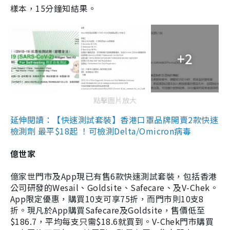
樣本，15分鐘知結果。
+2
點擊圖片放大
延伸閱讀：【快速測試套裝】香港口罩品牌開賣2款快速
檢測劑 最平$18起 ！可檢測Delta/Omicron病毒
億世家
億家世門市及App現已有售6款快速測試套裝，包括香港
公司研發的Wesail、Goldsite、Safecare、及V-Chek。
App限定優惠，購買10支可享75折，而門市則10支8
折。現凡於App購買Safecare及Goldsite，售價低至
$186.7，平均每支只需$18.6就買到。V-Chek門市購買