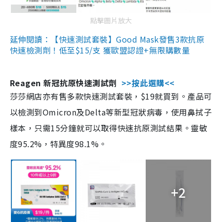
點擊圖片放大
延伸閱讀：【快速測試套裝】Good Mask發售3款抗原
快速檢測劑！低至$15/支 獲歐盟認證+無限購數量
Reagen 新冠抗原快速測試劑
>>按此選購<<
莎莎網店亦有售多款快速測試套裝，$19就買到。產品可
以檢測到Omicron及Delta等新型冠狀病毒，使用鼻拭子
樣本，只需15分鐘就可以取得快速抗原測試結果。靈敏
度95.2%，特異度98.1%。
+2