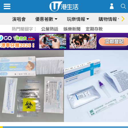
演唱會
優惠著數
玩樂情報
購物情報
熱門關鍵字：
公屋熱話
娛樂新聞
定期存款