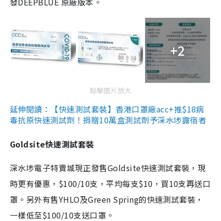
發DEEPBLUE 原廠版本。
+2
點擊圖片放大
延伸閱讀：【快速測試套裝】香港口罩廠acc+推$18病
毒抗原快速測試劑！捐贈10萬盒測試劑予深水埗露宿者
Goldsite快速測試套裝
深水埗電子特賣城現正發售Goldsite快速測試套裝，現
時更有優惠，$100/10支，平均每支$10，買10支再送口
罩。另外有售YHLO及Green Spring的快速測試套裝，
一樣低至$100/10支送口罩。