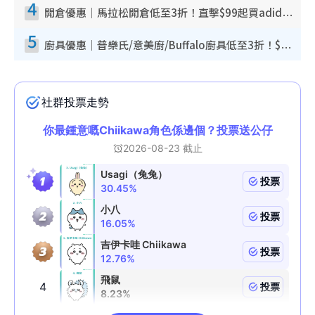
4
開倉優惠｜馬拉松開倉低至3折！直擊$99起買adidas／New Balance／Puma鞋款 STANLEY保溫杯劈價至$119起
5
廚具優惠｜普樂氏/意美廚/Buffalo廚具低至3折！$89起買煎鍋／炒鑊／個人鍋 同場小家電激減至$99起