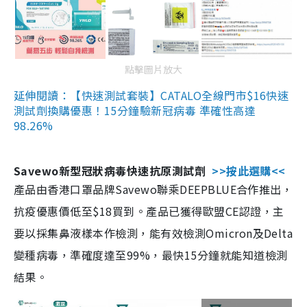
點擊圖片放大
延伸閱讀：【快速測試套裝】CATALO全線門市$16快速
測試劑換購優惠！15分鐘驗新冠病毒 準確性高達
98.26%
Savewo新型冠狀病毒快速抗原測試劑
>>按此選購<<
產品由香港口罩品牌Savewo聯乘DEEPBLUE合作推出，
抗疫優惠價低至$18買到。產品已獲得歐盟CE認證，主
要以採集鼻液樣本作檢測，能有效檢測Omicron及Delta
變種病毒，準確度達至99%，最快15分鐘就能知道檢測
結果。