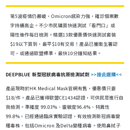
第5波疫情仍嚴峻，Omicron感染力強，確診個案數
字持續高企。不少市民購買快速測試「看門口」或
陽性後作每日檢測。精選13款優惠價快速測試套裝
$19以下買到，最平$10有交易！產品已獲衛生署認
可，或通過歐盟標準，最快10分鐘知結果。
DEEPBLUE 新型冠狀病毒抗原檢測試劑
>>按此選購<<
產品現時於HK Medical Mask官網有售，優惠價只要
$18/件。產品已獲得歐盟CE1434認證，可供民眾進行自
我檢測。準確度 99.03%、靈敏度96.4%、特異性
99.8%，已經通過臨床實驗認證，有效檢測新冠病毒變
種毒株，包括Omicron 及Delta變種病毒。使用鼻拭子