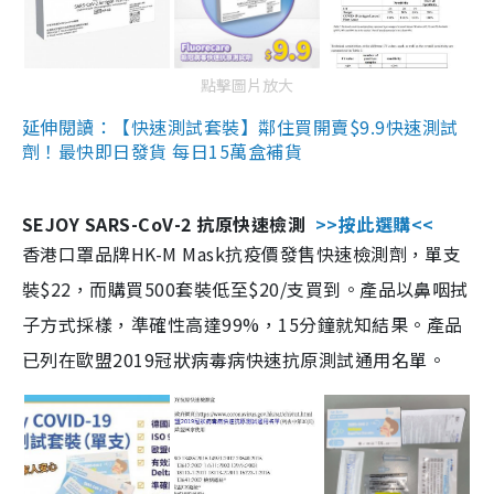
點擊圖片放大
延伸閱讀：【快速測試套裝】鄰住買開賣$9.9快速測試
劑！最快即日發貨 每日15萬盒補貨
SEJOY SARS-CoV-2 抗原快速檢測
>>按此選購<<
香港口罩品牌HK-M Mask抗疫價發售快速檢測劑，單支
裝$22，而購買500套裝低至$20/支買到。產品以鼻咽拭
子方式採樣，準確性高達99%，15分鐘就知結果。產品
已列在歐盟2019冠狀病毒病快速抗原測試通用名單。