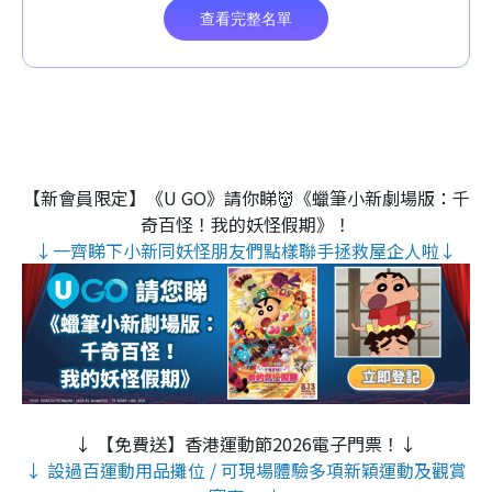
【新會員限定】《U GO》請你睇👹《蠟筆小新劇場版：千
奇百怪！我的妖怪假期》！
↓一齊睇下小新同妖怪朋友們點樣聯手拯救屋企人啦↓
↓ 【免費送】香港運動節2026電子門票！↓
↓ 設過百運動用品攤位 / 可現場體驗多項新穎運動及觀賞