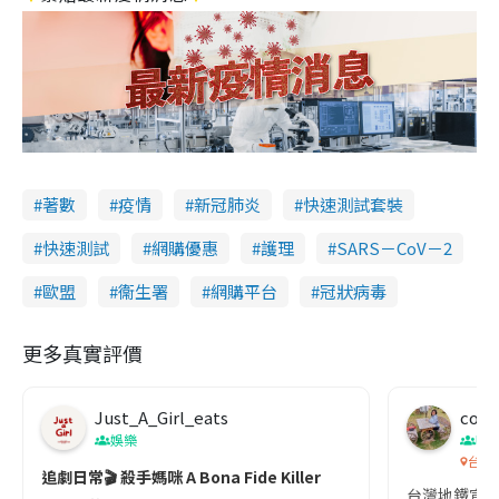
著數
疫情
新冠肺炎
快速測試套裝
快速測試
網購優惠
護理
SARS－CoV－2
歐盟
衞生署
網購平台
冠狀病毒
更多真實評價
Just_A_Girl_eats
co c
娛樂
吹
台灣
追劇日常🎬 殺手媽咪 A Bona Fide Killer
台灣地鐵宣