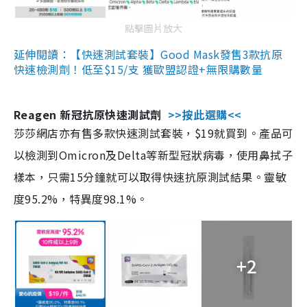
點擊圖片放大
延伸閱讀：【快速測試套裝】Good Mask發售3款抗原
快速檢測劑！低至$15/支 獲歐盟認證+無限購數量
Reagen 新冠抗原快速測試劑
>>按此選購<<
莎莎網店亦有售多款快速測試套裝，$19就買到。產品可
以檢測到Omicron及Delta等新型冠狀病毒，使用鼻拭子
樣本，只需15分鐘就可以取得快速抗原測試結果。靈敏
度95.2%，特異度98.1%。
+2