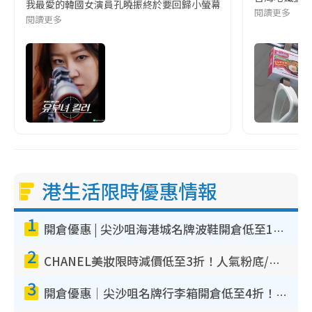
我最愛的韓國女演員孔曉振終於要回歸小螢幕啦!這次的劇本改編自同名
閱讀更多
閱讀更多
港生活限時優惠情報
1
開倉優惠 | 尖沙咀海港城名牌波鞋開倉低至1折！On鞋$899起／Joy&Peace鞋履$98起
2
CHANEL美妝限時減價低至3折！人氣粉底/唇膏/精華液低至$275！COCO香水都有平
3
開倉優惠｜尖沙咀名牌行李箱開倉低至4折！一連5日 American Tourister/ace./Hallmark $200起！