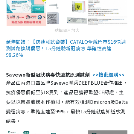
點擊圖片放大
延伸閱讀：【快速測試套裝】CATALO全線門市$16快速
測試劑換購優惠！15分鐘驗新冠病毒 準確性高達
98.26%
Savewo新型冠狀病毒快速抗原測試劑
>>按此選購<<
產品由香港口罩品牌Savewo聯乘DEEPBLUE合作推出，
抗疫優惠價低至$18買到。產品已獲得歐盟CE認證，主
要以採集鼻液樣本作檢測，能有效檢測Omicron及Delta
變種病毒，準確度達至99%，最快15分鐘就能知道檢測
結果。