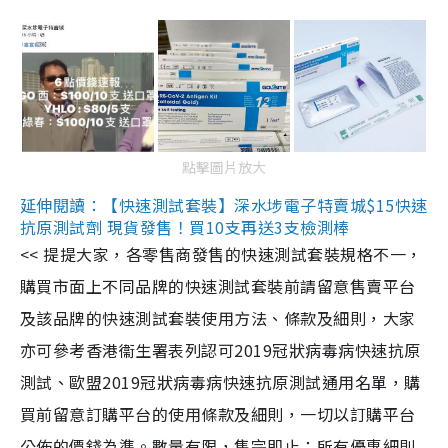
點擊圖片放大
延伸閱讀：【快速測試套裝】深水埗電子特賣城$15快速
抗原測試劑 現貨發售！買10支再送3支檢測棒
<< 提提大家，各零售商發售的快速測試套裝規格不一，
購買市面上不同品牌的快速測試套裝前請留意售賣平台
及該品牌的快速測試套裝使用方法、條款及細則，大家
亦可參考香港衞生署表列認可2019冠狀病毒病快速抗原
測試、歐盟2019冠狀病毒病快速抗原測試通用名單，購
買前留意訂購平台的使用條款及細則，一切以訂購平台
公佈的價錢為準。數量有限，售完即止；所有優惠細則