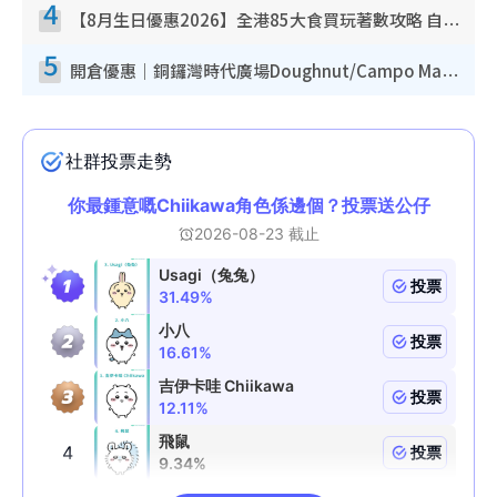
4
【8月生日優惠2026】全港85大食買玩著數攻略 自助餐/火鍋放題同行免費＋誠品/DONKI送現金券
5
開倉優惠｜銅鑼灣時代廣場Doughnut/Campo Marzio開倉低至1折！背囊、書包、手袋劈價$200起