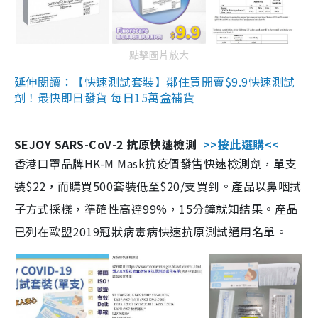
點擊圖片放大
延伸閱讀：【快速測試套裝】鄰住買開賣$9.9快速測試
劑！最快即日發貨 每日15萬盒補貨
SEJOY SARS-CoV-2 抗原快速檢測
>>按此選購<<
香港口罩品牌HK-M Mask抗疫價發售快速檢測劑，單支
裝$22，而購買500套裝低至$20/支買到。產品以鼻咽拭
子方式採樣，準確性高達99%，15分鐘就知結果。產品
已列在歐盟2019冠狀病毒病快速抗原測試通用名單。