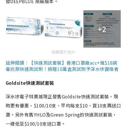
發DEEPBLUE 原廠版本。
+2
點擊圖片放大
延伸閱讀：【快速測試套裝】香港口罩廠acc+推$18病
毒抗原快速測試劑！捐贈10萬盒測試劑予深水埗露宿者
Goldsite快速測試套裝
深水埗電子特賣城現正發售Goldsite快速測試套裝，現
時更有優惠，$100/10支，平均每支$10，買10支再送口
罩。另外有售YHLO及Green Spring的快速測試套裝，
一樣低至$100/10支送口罩。