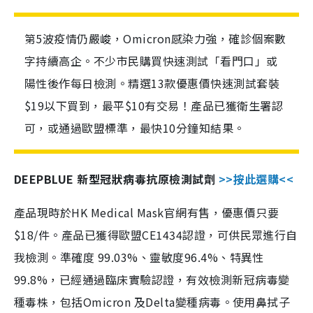
第5波疫情仍嚴峻，Omicron感染力強，確診個案數
字持續高企。不少市民購買快速測試「看門口」或
陽性後作每日檢測。精選13款優惠價快速測試套裝
$19以下買到，最平$10有交易！產品已獲衛生署認
可，或通過歐盟標準，最快10分鐘知結果。
DEEPBLUE 新型冠狀病毒抗原檢測試劑
>>按此選購<<
產品現時於HK Medical Mask官網有售，優惠價只要
$18/件。產品已獲得歐盟CE1434認證，可供民眾進行自
我檢測。準確度 99.03%、靈敏度96.4%、特異性
99.8%，已經通過臨床實驗認證，有效檢測新冠病毒變
種毒株，包括Omicron 及Delta變種病毒。使用鼻拭子