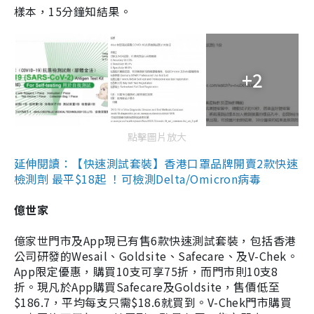
樣本，15分鐘知結果。
+2
點擊圖片放大
延伸閱讀：【快速測試套裝】香港口罩品牌開賣2款快速
檢測劑 最平$18起 ！可檢測Delta/Omicron病毒
億世家
億家世門市及App現已有售6款快速測試套裝，包括香港
公司研發的Wesail、Goldsite、Safecare、及V-Chek。
App限定優惠，購買10支可享75折，而門市則10支8
折。現凡於App購買Safecare及Goldsite，售價低至
$186.7，平均每支只需$18.6就買到。V-Chek門市購買