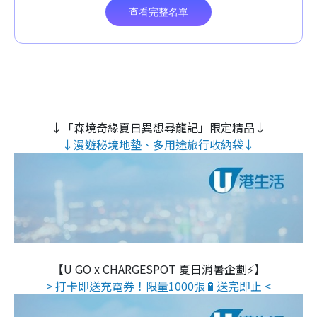
↓「森境奇緣夏日異想尋龍記」限定精品↓
↓漫遊秘境地墊、多用途旅行收納袋↓
【U GO x CHARGESPOT 夏日消暑企劃⚡】
> 打卡即送充電券！限量1000張🔋送完即止 <