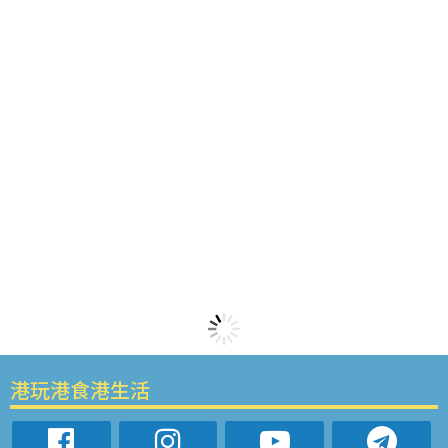
港玩港食港生活