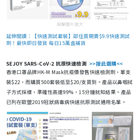
點擊圖片放大
延伸閱讀：【快速測試套裝】鄰住買開賣$9.9快速測試
劑！最快即日發貨 每日15萬盒補貨
SEJOY SARS-CoV-2 抗原快速檢測
>>按此選購<<
香港口罩品牌HK-M Mask抗疫價發售快速檢測劑，單支
裝$22，而購買500套裝低至$20/支買到。產品以鼻咽拭
子方式採樣，準確性高達99%，15分鐘就知結果。產品
已列在歐盟2019冠狀病毒病快速抗原測試通用名單。