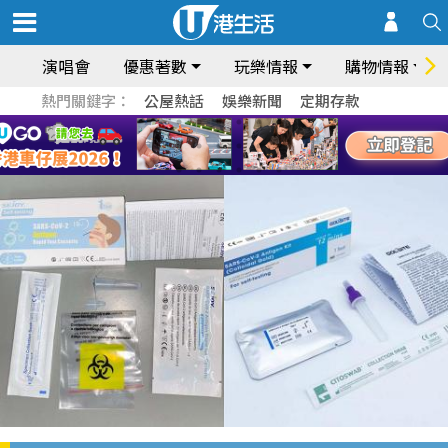
演唱會
優惠著數
玩樂情報
購物情報
熱門關鍵字：
公屋熱話
娛樂新聞
定期存款