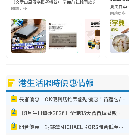
（文章由風傳媒授權轉載） 準備前往韓國旅遊的民眾，近期要特別留
夏天其中一種時
閱讀更多
閱讀更多
港生活限時優惠情報
1
長者優惠｜OK便利店推樂悠咭優惠！買麵包/牛奶/保健品拍卡即減
2
【8月生日優惠2026】全港85大食買玩著數攻略 自助餐/火鍋放題同行免費＋誠品/DONKI送現金券
3
開倉優惠｜銅鑼灣MICHAEL KORS開倉低至17折！直擊$500起買手袋/銀包/鞋款 必買經典Jet Set系列