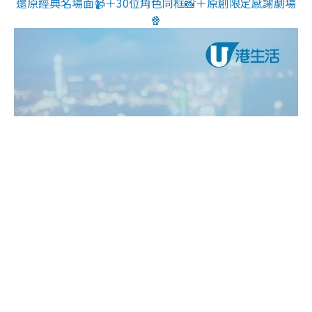
還原經典名場面📹＋30位角色同框📸＋原創限定感謝劇場
🍿