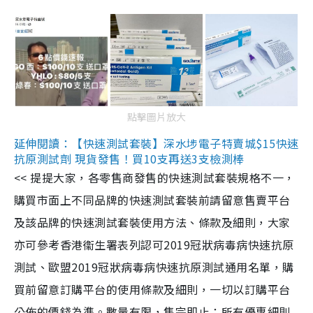
點擊圖片放大
延伸閱讀：【快速測試套裝】深水埗電子特賣城$15快速
抗原測試劑 現貨發售！買10支再送3支檢測棒
<< 提提大家，各零售商發售的快速測試套裝規格不一，
購買市面上不同品牌的快速測試套裝前請留意售賣平台
及該品牌的快速測試套裝使用方法、條款及細則，大家
亦可參考香港衞生署表列認可2019冠狀病毒病快速抗原
測試、歐盟2019冠狀病毒病快速抗原測試通用名單，購
買前留意訂購平台的使用條款及細則，一切以訂購平台
公佈的價錢為準。數量有限，售完即止；所有優惠細則