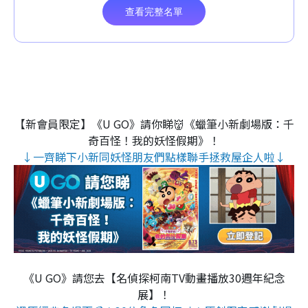
【新會員限定】《U GO》請你睇👹《蠟筆小新劇場版：千
奇百怪！我的妖怪假期》！
↓一齊睇下小新同妖怪朋友們點樣聯手拯救屋企人啦↓
《U GO》請您去【名偵探柯南TV動畫播放30週年紀念
展】！