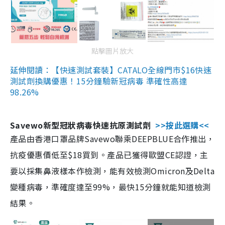
點擊圖片放大
延伸閱讀：【快速測試套裝】CATALO全線門市$16快速
測試劑換購優惠！15分鐘驗新冠病毒 準確性高達
98.26%
Savewo新型冠狀病毒快速抗原測試劑
>>按此選購<<
產品由香港口罩品牌Savewo聯乘DEEPBLUE合作推出，
抗疫優惠價低至$18買到。產品已獲得歐盟CE認證，主
要以採集鼻液樣本作檢測，能有效檢測Omicron及Delta
變種病毒，準確度達至99%，最快15分鐘就能知道檢測
結果。