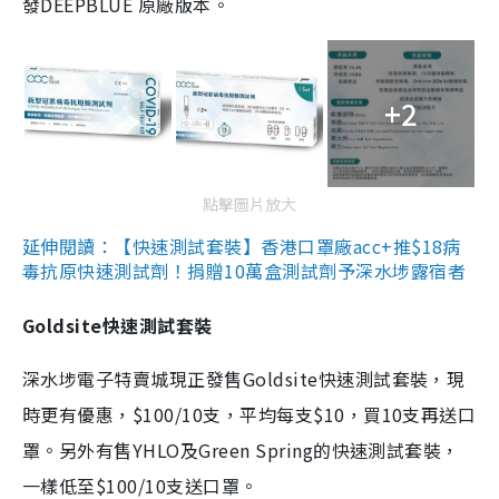
發DEEPBLUE 原廠版本。
+2
點擊圖片放大
延伸閱讀：【快速測試套裝】香港口罩廠acc+推$18病
毒抗原快速測試劑！捐贈10萬盒測試劑予深水埗露宿者
Goldsite快速測試套裝
深水埗電子特賣城現正發售Goldsite快速測試套裝，現
時更有優惠，$100/10支，平均每支$10，買10支再送口
罩。另外有售YHLO及Green Spring的快速測試套裝，
一樣低至$100/10支送口罩。