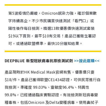
第5波疫情仍嚴峻，Omicron感染力強，確診個案數
字持續高企。不少市民購買快速測試「看門口」或
陽性後作每日檢測。精選13款優惠價快速測試套裝
$19以下買到，最平$10有交易！產品已獲衛生署認
可，或通過歐盟標準，最快10分鐘知結果。
DEEPBLUE 新型冠狀病毒抗原檢測試劑
>>按此選購<<
產品現時於HK Medical Mask官網有售，優惠價只要
$18/件。產品已獲得歐盟CE1434認證，可供民眾進行自
我檢測。準確度 99.03%、靈敏度96.4%、特異性
99.8%，已經通過臨床實驗認證，有效檢測新冠病毒變
種毒株，包括Omicron 及Delta變種病毒。使用鼻拭子