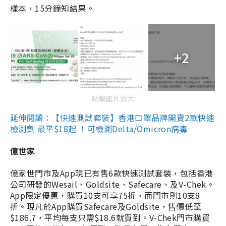
樣本，15分鐘知結果。
+2
點擊圖片放大
延伸閱讀：【快速測試套裝】香港口罩品牌開賣2款快速
檢測劑 最平$18起 ！可檢測Delta/Omicron病毒
億世家
億家世門市及App現已有售6款快速測試套裝，包括香港
公司研發的Wesail、Goldsite、Safecare、及V-Chek。
App限定優惠，購買10支可享75折，而門市則10支8
折。現凡於App購買Safecare及Goldsite，售價低至
$186.7，平均每支只需$18.6就買到。V-Chek門市購買