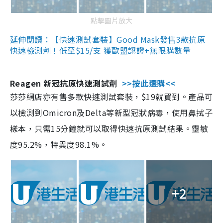
點擊圖片放大
延伸閱讀：【快速測試套裝】Good Mask發售3款抗原
快速檢測劑！低至$15/支 獲歐盟認證+無限購數量
Reagen 新冠抗原快速測試劑
>>按此選購<<
莎莎網店亦有售多款快速測試套裝，$19就買到。產品可
以檢測到Omicron及Delta等新型冠狀病毒，使用鼻拭子
樣本，只需15分鐘就可以取得快速抗原測試結果。靈敏
度95.2%，特異度98.1%。
+2