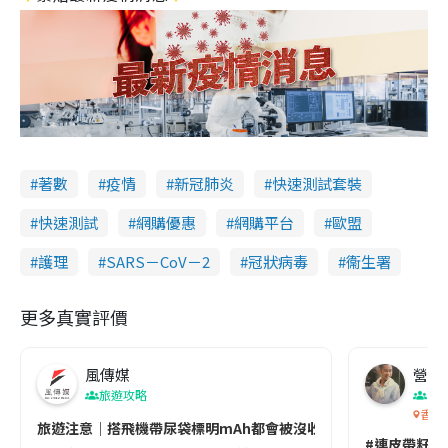
著數
疫情
新冠肺炎
快速測試套裝
快速測試
網購優惠
網購平台
歐盟
護理
SARS－CoV－2
冠狀病毒
衞生署
更多真實評價
風傳媒
營養教
旅遊攻略
生
香港
旅遊注意｜搭飛機帶尿袋標明mAh都會被沒收😱出發前切記檢查「1
#連皮帶籽都