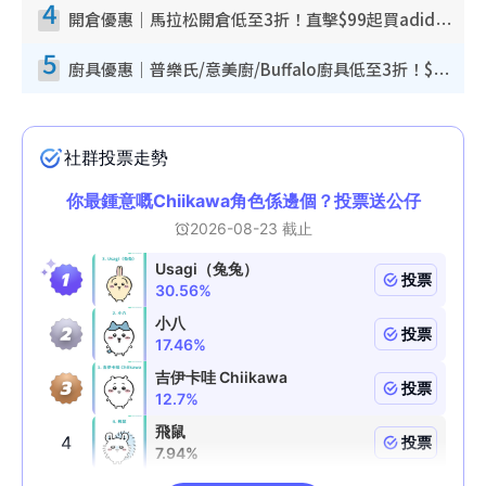
4
開倉優惠｜馬拉松開倉低至3折！直擊$99起買adidas／New Balance／Puma鞋款 STANLEY保溫杯劈價至$119起
5
廚具優惠｜普樂氏/意美廚/Buffalo廚具低至3折！$89起買煎鍋／炒鑊／個人鍋 同場小家電激減至$99起