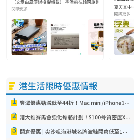
（文章由風傳媒授權轉載） 準備前往韓國旅遊的民眾，近期要特別留
夏天其中一種時
閱讀更多
閱讀更多
港生活限時優惠情報
1
豐澤優惠勁減低至44折！Mac mini/iPhone17Pro大減價！廚房家電$220起
2
港大推賽馬會強化骨骼計劃！$100骨質密度X光檢查 完成免費運動訓練送超市禮券！附參加資格
3
開倉優惠 | 尖沙咀海港城名牌波鞋開倉低至1折！On鞋$899起／Joy&Peace鞋履$98起