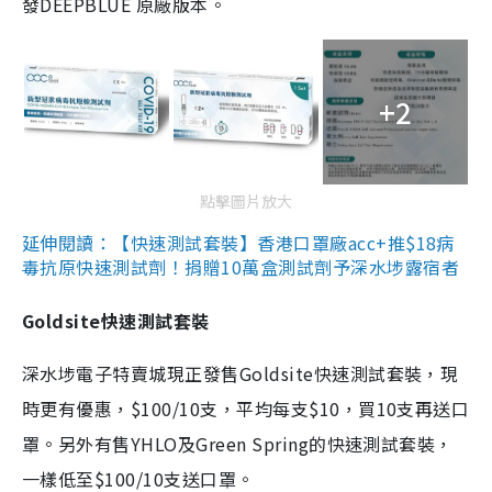
發DEEPBLUE 原廠版本。
+2
點擊圖片放大
延伸閱讀：【快速測試套裝】香港口罩廠acc+推$18病
毒抗原快速測試劑！捐贈10萬盒測試劑予深水埗露宿者
Goldsite快速測試套裝
深水埗電子特賣城現正發售Goldsite快速測試套裝，現
時更有優惠，$100/10支，平均每支$10，買10支再送口
罩。另外有售YHLO及Green Spring的快速測試套裝，
一樣低至$100/10支送口罩。