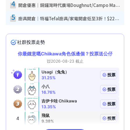
4
開倉優惠｜銅鑼灣時代廣場Doughnut/Campo Marzio開倉低至1折！背囊、書包、手袋劈價$200起
5
廚具開倉｜特福Tefal廚具/家電開倉低至3折！$220起買平底鍋/炒鑊/湯煲！電飯煲/吸塵機/燙斗$418起