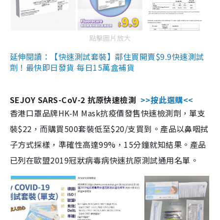
點擊圖片放大
延伸閱讀：【快速測試套裝】鄰住買開賣$9.9快速測試
劑！最快即日發貨 每日15萬盒補貨
SEJOY SARS-CoV-2 抗原快速檢測
>>按此選購<<
香港口罩品牌HK-M Mask抗疫價發售快速檢測劑，單支
裝$22，而購買500套裝低至$20/支買到。產品以鼻咽拭
子方式採樣，準確性高達99%，15分鐘就知結果。產品
已列在歐盟2019冠狀病毒病快速抗原測試通用名單。