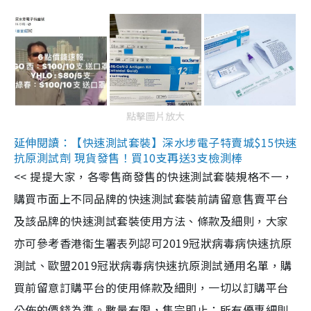
點擊圖片放大
延伸閱讀：【快速測試套裝】深水埗電子特賣城$15快速
抗原測試劑 現貨發售！買10支再送3支檢測棒
<< 提提大家，各零售商發售的快速測試套裝規格不一，
購買市面上不同品牌的快速測試套裝前請留意售賣平台
及該品牌的快速測試套裝使用方法、條款及細則，大家
亦可參考香港衞生署表列認可2019冠狀病毒病快速抗原
測試、歐盟2019冠狀病毒病快速抗原測試通用名單，購
買前留意訂購平台的使用條款及細則，一切以訂購平台
公佈的價錢為準。數量有限，售完即止；所有優惠細則