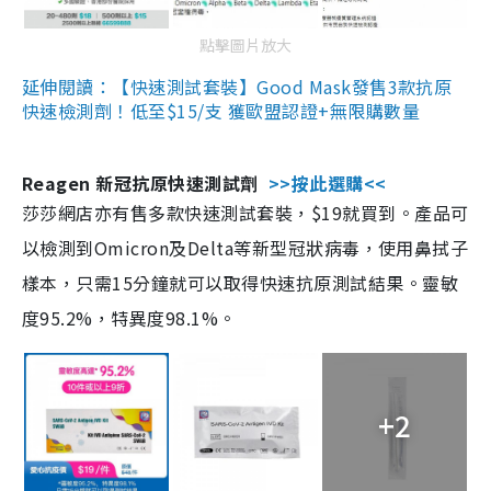
點擊圖片放大
延伸閱讀：【快速測試套裝】Good Mask發售3款抗原
快速檢測劑！低至$15/支 獲歐盟認證+無限購數量
Reagen 新冠抗原快速測試劑
>>按此選購<<
莎莎網店亦有售多款快速測試套裝，$19就買到。產品可
以檢測到Omicron及Delta等新型冠狀病毒，使用鼻拭子
樣本，只需15分鐘就可以取得快速抗原測試結果。靈敏
度95.2%，特異度98.1%。
+2