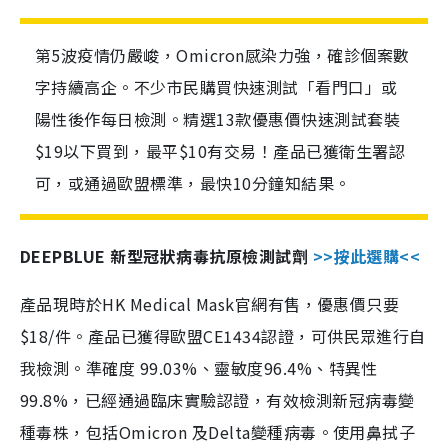
第5波疫情仍嚴峻，Omicron感染力強，確診個案數
字持續高企。不少市民購買快速測試「看門口」或
陽性後作每日檢測。精選13款優惠價快速測試套裝
$19以下買到，最平$10有交易！產品已獲衛生署認
可，或通過歐盟標準，最快10分鐘知結果。
DEEPBLUE 新型冠狀病毒抗原檢測試劑
>>按此選購<<
產品現時於HK Medical Mask官網有售，優惠價只要
$18/件。產品已獲得歐盟CE1434認證，可供民眾進行自
我檢測。準確度 99.03%、靈敏度96.4%、特異性
99.8%，已經通過臨床實驗認證，有效檢測新冠病毒變
種毒株，包括Omicron 及Delta變種病毒。使用鼻拭子