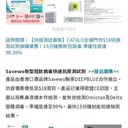
點擊圖片放大
延伸閱讀：【快速測試套裝】CATALO全線門市$16快速
測試劑換購優惠！15分鐘驗新冠病毒 準確性高達
98.26%
Savewo新型冠狀病毒快速抗原測試劑
>>按此選購<<
產品由香港口罩品牌Savewo聯乘DEEPBLUE合作推出，
抗疫優惠價低至$18買到。產品已獲得歐盟CE認證，主
要以採集鼻液樣本作檢測，能有效檢測Omicron及Delta
變種病毒，準確度達至99%，最快15分鐘就能知道檢測
結果。