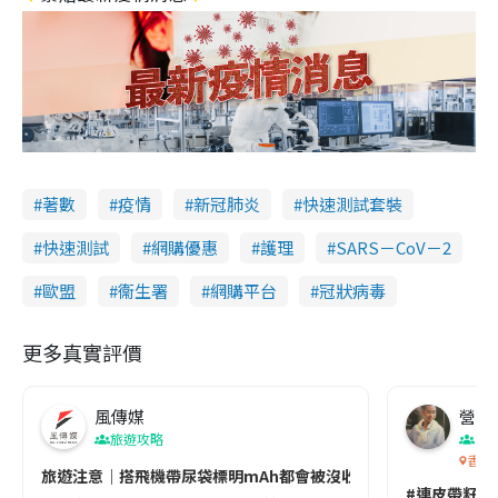
著數
疫情
新冠肺炎
快速測試套裝
快速測試
網購優惠
護理
SARS－CoV－2
歐盟
衞生署
網購平台
冠狀病毒
更多真實評價
風傳媒
營養教
旅遊攻略
生
香港
旅遊注意｜搭飛機帶尿袋標明mAh都會被沒收😱出發前切記檢查「1
#連皮帶籽都