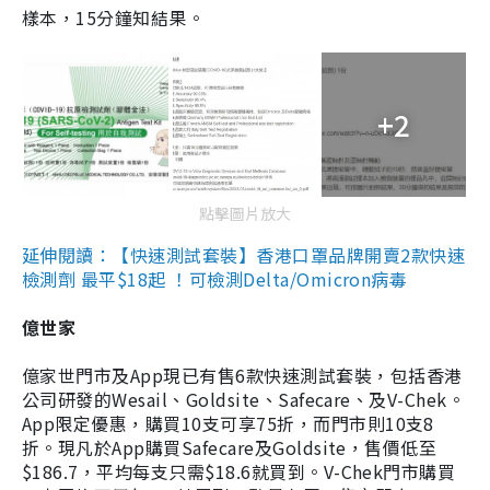
樣本，15分鐘知結果。
+2
點擊圖片放大
延伸閱讀：【快速測試套裝】香港口罩品牌開賣2款快速
檢測劑 最平$18起 ！可檢測Delta/Omicron病毒
億世家
億家世門市及App現已有售6款快速測試套裝，包括香港
公司研發的Wesail、Goldsite、Safecare、及V-Chek。
App限定優惠，購買10支可享75折，而門市則10支8
折。現凡於App購買Safecare及Goldsite，售價低至
$186.7，平均每支只需$18.6就買到。V-Chek門市購買