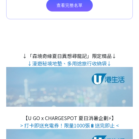
↓「森境奇緣夏日異想尋龍記」限定精品↓
↓漫遊秘境地墊、多用途旅行收納袋↓
【U GO x CHARGESPOT 夏日消暑企劃⚡】
> 打卡即送充電券！限量1000張🔋送完即止 <