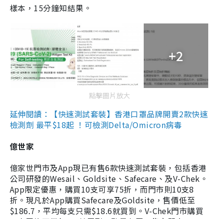
樣本，15分鐘知結果。
+2
點擊圖片放大
延伸閱讀：【快速測試套裝】香港口罩品牌開賣2款快速
檢測劑 最平$18起 ！可檢測Delta/Omicron病毒
億世家
億家世門市及App現已有售6款快速測試套裝，包括香港
公司研發的Wesail、Goldsite、Safecare、及V-Chek。
App限定優惠，購買10支可享75折，而門市則10支8
折。現凡於App購買Safecare及Goldsite，售價低至
$186.7，平均每支只需$18.6就買到。V-Chek門市購買