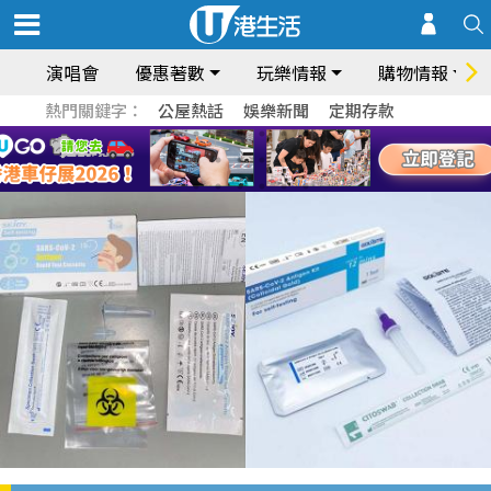
演唱會
優惠著數
玩樂情報
購物情報
熱門關鍵字：
公屋熱話
娛樂新聞
定期存款