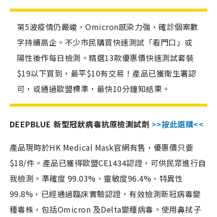
第5波疫情仍嚴峻，Omicron感染力強，確診個案數
字持續高企。不少市民購買快速測試「看門口」或
陽性後作每日檢測。精選13款優惠價快速測試套裝
$19以下買到，最平$10有交易！產品已獲衛生署認
可，或通過歐盟標準，最快10分鐘知結果。
DEEPBLUE 新型冠狀病毒抗原檢測試劑
>>按此選購<<
產品現時於HK Medical Mask官網有售，優惠價只要
$18/件。產品已獲得歐盟CE1434認證，可供民眾進行自
我檢測。準確度 99.03%、靈敏度96.4%、特異性
99.8%，已經通過臨床實驗認證，有效檢測新冠病毒變
種毒株，包括Omicron 及Delta變種病毒。使用鼻拭子