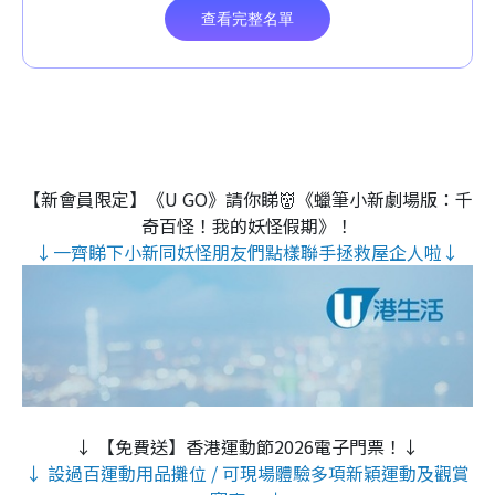
【新會員限定】《U GO》請你睇👹《蠟筆小新劇場版：千
奇百怪！我的妖怪假期》！
↓一齊睇下小新同妖怪朋友們點樣聯手拯救屋企人啦↓
↓ 【免費送】香港運動節2026電子門票！↓
↓ 設過百運動用品攤位 / 可現場體驗多項新穎運動及觀賞