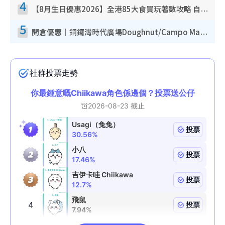
4
【8月生日優惠2026】全港85大食買玩著數攻略 自助餐/火鍋放題同行免費＋誠品/DONKI送現金券
5
開倉優惠｜銅鑼灣時代廣場Doughnut/Campo Marzio開倉低至1折！背囊、書包、手袋劈價$200起