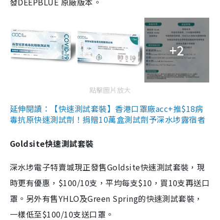
發DEEPBLUE 原廠版本。
+2
點擊圖片放大
延伸閱讀：【快速測試套裝】香港口罩廠acc+推$18病
毒抗原快速測試劑！捐贈10萬盒測試劑予深水埗露宿者
Goldsite快速測試套裝
深水埗電子特賣城現正發售Goldsite快速測試套裝，現
時更有優惠，$100/10支，平均每支$10，買10支再送口
罩。另外有售YHLO及Green Spring的快速測試套裝，
一樣低至$100/10支送口罩。