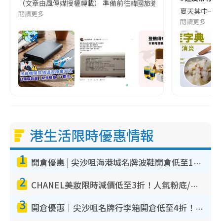
（文章由風傳媒授權轉載） 準備前往韓國旅遊的民眾，近期要特別留
夏天其中一種時
閱讀更多
閱讀更多
港生活限時優惠情報
1
開倉優惠 | 尖沙咀海港城名牌波鞋開倉低至1折！On鞋$899起／Joy&Peace鞋履$98起
2
CHANEL美妝限時減價低至3折！人氣粉底/唇膏/精華液低至$275！COCO香水都有平
3
開倉優惠｜尖沙咀名牌行李箱開倉低至4折！一連5日 American Tourister/ace./Hallmark $200起！