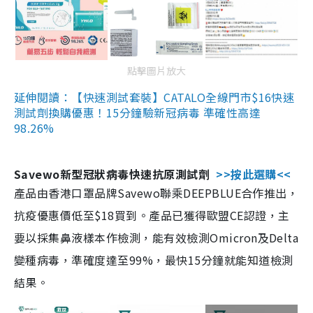
點擊圖片放大
延伸閱讀：【快速測試套裝】CATALO全線門市$16快速
測試劑換購優惠！15分鐘驗新冠病毒 準確性高達
98.26%
Savewo新型冠狀病毒快速抗原測試劑
>>按此選購<<
產品由香港口罩品牌Savewo聯乘DEEPBLUE合作推出，
抗疫優惠價低至$18買到。產品已獲得歐盟CE認證，主
要以採集鼻液樣本作檢測，能有效檢測Omicron及Delta
變種病毒，準確度達至99%，最快15分鐘就能知道檢測
結果。