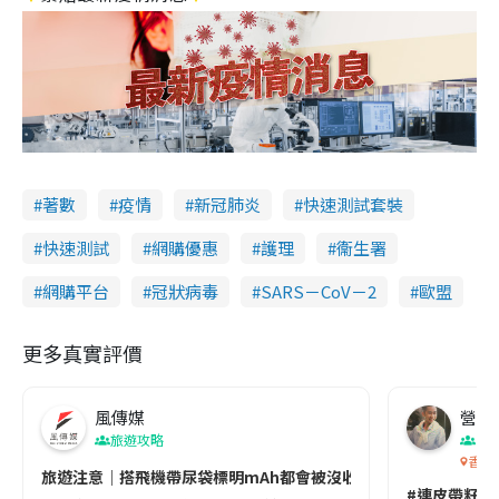
著數
疫情
新冠肺炎
快速測試套裝
快速測試
網購優惠
護理
衞生署
網購平台
冠狀病毒
SARS－CoV－2
歐盟
更多真實評價
風傳媒
營養教
旅遊攻略
生
香港
旅遊注意｜搭飛機帶尿袋標明mAh都會被沒收😱出發前切記檢查「1
#連皮帶籽都