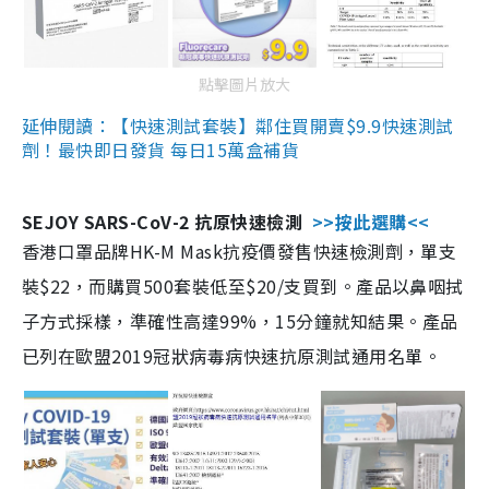
點擊圖片放大
延伸閱讀：【快速測試套裝】鄰住買開賣$9.9快速測試
劑！最快即日發貨 每日15萬盒補貨
SEJOY SARS-CoV-2 抗原快速檢測
>>按此選購<<
香港口罩品牌HK-M Mask抗疫價發售快速檢測劑，單支
裝$22，而購買500套裝低至$20/支買到。產品以鼻咽拭
子方式採樣，準確性高達99%，15分鐘就知結果。產品
已列在歐盟2019冠狀病毒病快速抗原測試通用名單。