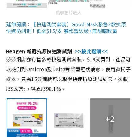
點擊圖片放大
延伸閱讀：【快速測試套裝】Good Mask發售3款抗原
快速檢測劑！低至$15/支 獲歐盟認證+無限購數量
Reagen 新冠抗原快速測試劑
>>按此選購<<
莎莎網店亦有售多款快速測試套裝，$19就買到。產品可
以檢測到Omicron及Delta等新型冠狀病毒，使用鼻拭子
樣本，只需15分鐘就可以取得快速抗原測試結果。靈敏
度95.2%，特異度98.1%。
+2