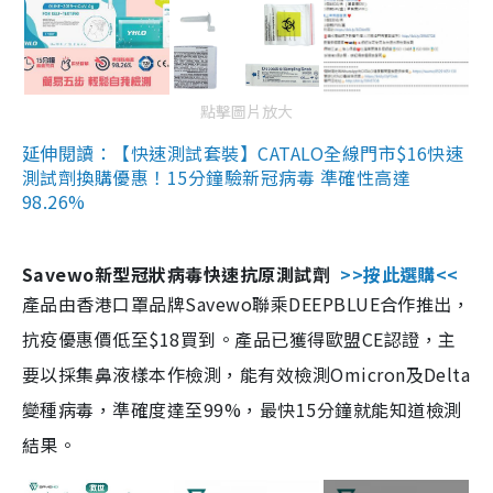
點擊圖片放大
延伸閱讀：【快速測試套裝】CATALO全線門市$16快速
測試劑換購優惠！15分鐘驗新冠病毒 準確性高達
98.26%
Savewo新型冠狀病毒快速抗原測試劑
>>按此選購<<
產品由香港口罩品牌Savewo聯乘DEEPBLUE合作推出，
抗疫優惠價低至$18買到。產品已獲得歐盟CE認證，主
要以採集鼻液樣本作檢測，能有效檢測Omicron及Delta
變種病毒，準確度達至99%，最快15分鐘就能知道檢測
結果。