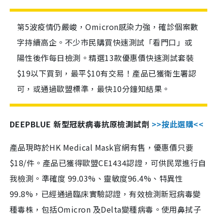
第5波疫情仍嚴峻，Omicron感染力強，確診個案數
字持續高企。不少市民購買快速測試「看門口」或
陽性後作每日檢測。精選13款優惠價快速測試套裝
$19以下買到，最平$10有交易！產品已獲衛生署認
可，或通過歐盟標準，最快10分鐘知結果。
DEEPBLUE 新型冠狀病毒抗原檢測試劑
>>按此選購<<
產品現時於HK Medical Mask官網有售，優惠價只要
$18/件。產品已獲得歐盟CE1434認證，可供民眾進行自
我檢測。準確度 99.03%、靈敏度96.4%、特異性
99.8%，已經通過臨床實驗認證，有效檢測新冠病毒變
種毒株，包括Omicron 及Delta變種病毒。使用鼻拭子