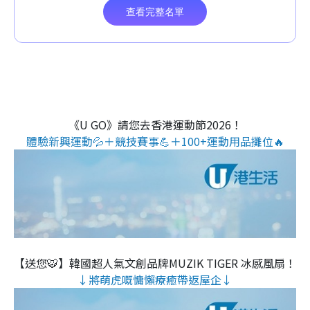
《U GO》請您去香港運動節2026！
體驗新興運動💦＋競技賽事💪＋100+運動用品攤位🔥
【送您🐯】韓國超人氣文創品牌MUZIK TIGER 冰感風扇！
↓將萌虎嘅慵懶療癒帶返屋企↓