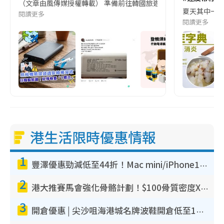
（文章由風傳媒授權轉載） 準備前往韓國旅遊的民眾，近期要特別留
夏天其中一種時
閱讀更多
閱讀更多
港生活限時優惠情報
1
豐澤優惠勁減低至44折！Mac mini/iPhone17Pro大減價！廚房家電$220起
2
港大推賽馬會強化骨骼計劃！$100骨質密度X光檢查 完成免費運動訓練送超市禮券！附參加資格
3
開倉優惠 | 尖沙咀海港城名牌波鞋開倉低至1折！On鞋$899起／Joy&Peace鞋履$98起