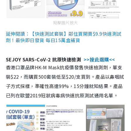
點擊圖片放大
延伸閱讀：【快速測試套裝】鄰住買開賣$9.9快速測試
劑！最快即日發貨 每日15萬盒補貨
SEJOY SARS-CoV-2 抗原快速檢測
>>按此選購<<
香港口罩品牌HK-M Mask抗疫價發售快速檢測劑，單支
裝$22，而購買500套裝低至$20/支買到。產品以鼻咽拭
子方式採樣，準確性高達99%，15分鐘就知結果。產品
已列在歐盟2019冠狀病毒病快速抗原測試通用名單。