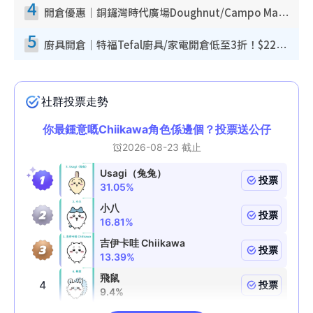
4
開倉優惠｜銅鑼灣時代廣場Doughnut/Campo Marzio開倉低至1折！背囊、書包、手袋劈價$200起
5
廚具開倉｜特福Tefal廚具/家電開倉低至3折！$220起買平底鍋/炒鑊/湯煲！電飯煲/吸塵機/燙斗$418起