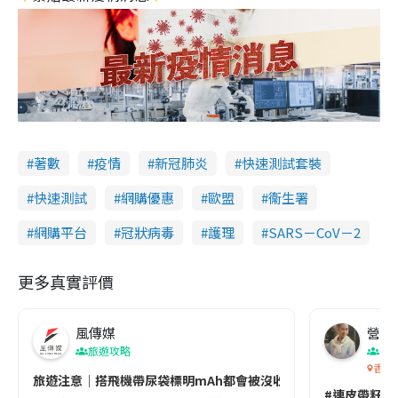
著數
疫情
新冠肺炎
快速測試套裝
快速測試
網購優惠
歐盟
衞生署
網購平台
冠狀病毒
護理
SARS－CoV－2
更多真實評價
風傳媒
營養教
旅遊攻略
生
香港
旅遊注意｜搭飛機帶尿袋標明mAh都會被沒收😱出發前切記檢查「1
#連皮帶籽都