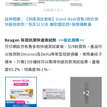
點擊圖片放大
延伸閱讀：【快速測試套裝】Good Mask發售3款抗原
快速檢測劑！低至$15/支 獲歐盟認證+無限購數量
Reagen 新冠抗原快速測試劑
>>按此選購<<
莎莎網店亦有售多款快速測試套裝，$19就買到。產品可
以檢測到Omicron及Delta等新型冠狀病毒，使用鼻拭子
樣本，只需15分鐘就可以取得快速抗原測試結果。靈敏
度95.2%，特異度98.1%。
+2