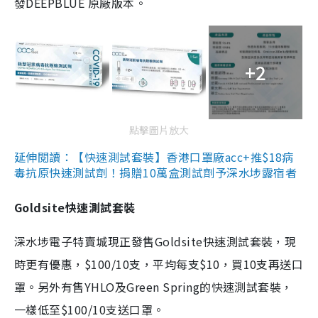
發DEEPBLUE 原廠版本。
+2
點擊圖片放大
延伸閱讀：【快速測試套裝】香港口罩廠acc+推$18病
毒抗原快速測試劑！捐贈10萬盒測試劑予深水埗露宿者
Goldsite快速測試套裝
深水埗電子特賣城現正發售Goldsite快速測試套裝，現
時更有優惠，$100/10支，平均每支$10，買10支再送口
罩。另外有售YHLO及Green Spring的快速測試套裝，
一樣低至$100/10支送口罩。