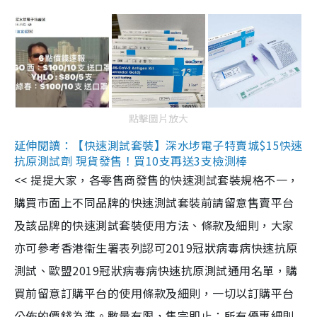
點擊圖片放大
延伸閱讀：【快速測試套裝】深水埗電子特賣城$15快速
抗原測試劑 現貨發售！買10支再送3支檢測棒
<< 提提大家，各零售商發售的快速測試套裝規格不一，
購買市面上不同品牌的快速測試套裝前請留意售賣平台
及該品牌的快速測試套裝使用方法、條款及細則，大家
亦可參考香港衞生署表列認可2019冠狀病毒病快速抗原
測試、歐盟2019冠狀病毒病快速抗原測試通用名單，購
買前留意訂購平台的使用條款及細則，一切以訂購平台
公佈的價錢為準。數量有限，售完即止；所有優惠細則