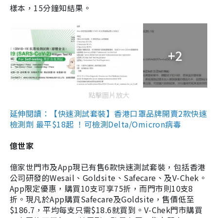
樣本，15分鐘知結果。
+2
點擊圖片放大
延伸閱讀：【快速測試套裝】香港口罩品牌開賣2款快速
檢測劑 最平$18起 ！可檢測Delta/Omicron病毒
億世家
億家世門市及App現已有售6款快速測試套裝，包括香港
公司研發的Wesail、Goldsite、Safecare、及V-Chek。
App限定優惠，購買10支可享75折，而門市則10支8
折。現凡於App購買Safecare及Goldsite，售價低至
$186.7，平均每支只需$18.6就買到。V-Chek門市購買