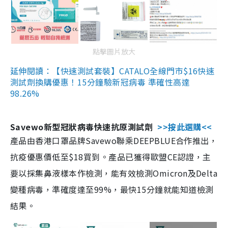
點擊圖片放大
延伸閱讀：【快速測試套裝】CATALO全線門市$16快速
測試劑換購優惠！15分鐘驗新冠病毒 準確性高達
98.26%
Savewo新型冠狀病毒快速抗原測試劑
>>按此選購<<
產品由香港口罩品牌Savewo聯乘DEEPBLUE合作推出，
抗疫優惠價低至$18買到。產品已獲得歐盟CE認證，主
要以採集鼻液樣本作檢測，能有效檢測Omicron及Delta
變種病毒，準確度達至99%，最快15分鐘就能知道檢測
結果。