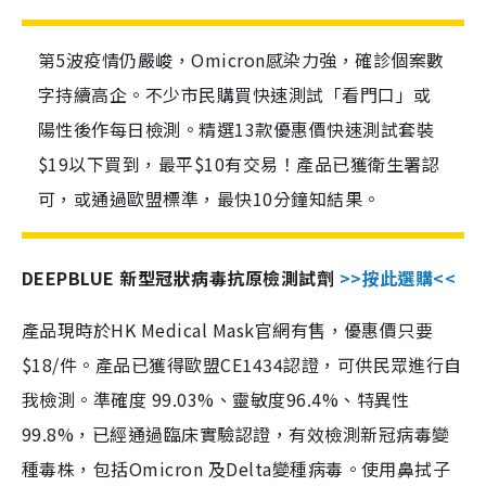
第5波疫情仍嚴峻，Omicron感染力強，確診個案數
字持續高企。不少市民購買快速測試「看門口」或
陽性後作每日檢測。精選13款優惠價快速測試套裝
$19以下買到，最平$10有交易！產品已獲衛生署認
可，或通過歐盟標準，最快10分鐘知結果。
DEEPBLUE 新型冠狀病毒抗原檢測試劑
>>按此選購<<
產品現時於HK Medical Mask官網有售，優惠價只要
$18/件。產品已獲得歐盟CE1434認證，可供民眾進行自
我檢測。準確度 99.03%、靈敏度96.4%、特異性
99.8%，已經通過臨床實驗認證，有效檢測新冠病毒變
種毒株，包括Omicron 及Delta變種病毒。使用鼻拭子