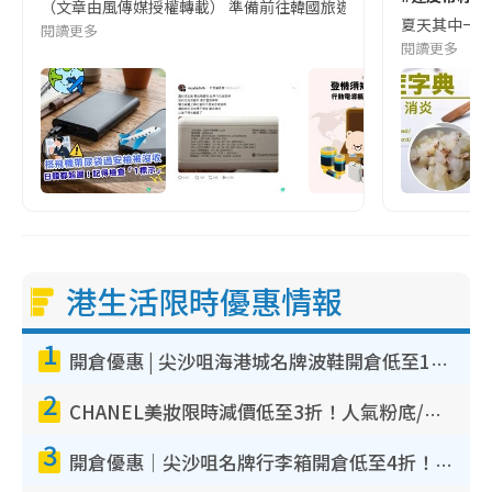
（文章由風傳媒授權轉載） 準備前往韓國旅遊的民眾，近期要特別留
夏天其中一種時
閱讀更多
閱讀更多
港生活限時優惠情報
1
開倉優惠 | 尖沙咀海港城名牌波鞋開倉低至1折！On鞋$899起／Joy&Peace鞋履$98起
2
CHANEL美妝限時減價低至3折！人氣粉底/唇膏/精華液低至$275！COCO香水都有平
3
開倉優惠｜尖沙咀名牌行李箱開倉低至4折！一連5日 American Tourister/ace./Hallmark $200起！