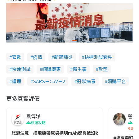
著數
疫情
新冠肺炎
快速測試套裝
快速測試
網購優惠
衞生署
歐盟
護理
SARS－CoV－2
冠狀病毒
網購平台
更多真實評價
風傳媒
營養教
旅遊攻略
生
香港
旅遊注意｜搭飛機帶尿袋標明mAh都會被沒收😱出發前切記檢查「1
#連皮帶籽都