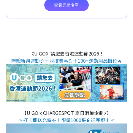
《U GO》請您去香港運動節2026！
體驗新興運動💦＋競技賽事💪＋100+運動用品攤位🔥
【U GO x CHARGESPOT 夏日消暑企劃⚡】
> 打卡即送充電券！限量1000張🔋送完即止 <