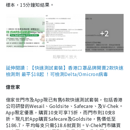
樣本，15分鐘知結果。
+2
點擊圖片放大
延伸閱讀：【快速測試套裝】香港口罩品牌開賣2款快速
檢測劑 最平$18起 ！可檢測Delta/Omicron病毒
億世家
億家世門市及App現已有售6款快速測試套裝，包括香港
公司研發的Wesail、Goldsite、Safecare、及V-Chek。
App限定優惠，購買10支可享75折，而門市則10支8
折。現凡於App購買Safecare及Goldsite，售價低至
$186.7，平均每支只需$18.6就買到。V-Chek門市購買