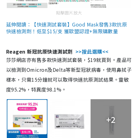
點擊圖片放大
延伸閱讀：【快速測試套裝】Good Mask發售3款抗原
快速檢測劑！低至$15/支 獲歐盟認證+無限購數量
Reagen 新冠抗原快速測試劑
>>按此選購<<
莎莎網店亦有售多款快速測試套裝，$19就買到。產品可
以檢測到Omicron及Delta等新型冠狀病毒，使用鼻拭子
樣本，只需15分鐘就可以取得快速抗原測試結果。靈敏
度95.2%，特異度98.1%。
+2