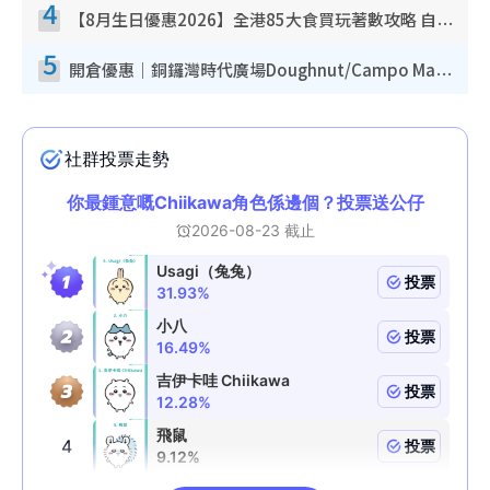
4
【8月生日優惠2026】全港85大食買玩著數攻略 自助餐/火鍋放題同行免費＋誠品/DONKI送現金券
5
開倉優惠｜銅鑼灣時代廣場Doughnut/Campo Marzio開倉低至1折！背囊、書包、手袋劈價$200起