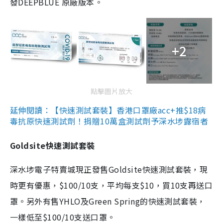
發DEEPBLUE 原廠版本。
+2
點擊圖片放大
延伸閱讀：【快速測試套裝】香港口罩廠acc+推$18病
毒抗原快速測試劑！捐贈10萬盒測試劑予深水埗露宿者
Goldsite快速測試套裝
深水埗電子特賣城現正發售Goldsite快速測試套裝，現
時更有優惠，$100/10支，平均每支$10，買10支再送口
罩。另外有售YHLO及Green Spring的快速測試套裝，
一樣低至$100/10支送口罩。