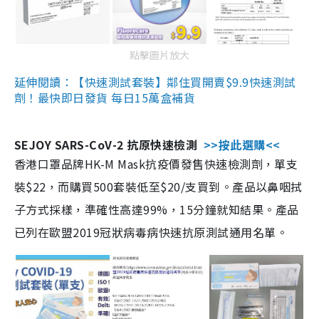
點擊圖片放大
延伸閱讀：【快速測試套裝】鄰住買開賣$9.9快速測試
劑！最快即日發貨 每日15萬盒補貨
SEJOY SARS-CoV-2 抗原快速檢測
>>按此選購<<
香港口罩品牌HK-M Mask抗疫價發售快速檢測劑，單支
裝$22，而購買500套裝低至$20/支買到。產品以鼻咽拭
子方式採樣，準確性高達99%，15分鐘就知結果。產品
已列在歐盟2019冠狀病毒病快速抗原測試通用名單。