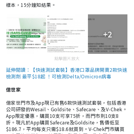
樣本，15分鐘知結果。
+2
點擊圖片放大
延伸閱讀：【快速測試套裝】香港口罩品牌開賣2款快速
檢測劑 最平$18起 ！可檢測Delta/Omicron病毒
億世家
億家世門市及App現已有售6款快速測試套裝，包括香港
公司研發的Wesail、Goldsite、Safecare、及V-Chek。
App限定優惠，購買10支可享75折，而門市則10支8
折。現凡於App購買Safecare及Goldsite，售價低至
$186.7，平均每支只需$18.6就買到。V-Chek門市購買