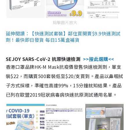
點擊圖片放大
延伸閱讀：【快速測試套裝】鄰住買開賣$9.9快速測試
劑！最快即日發貨 每日15萬盒補貨
SEJOY SARS-CoV-2 抗原快速檢測
>>按此選購<<
香港口罩品牌HK-M Mask抗疫價發售快速檢測劑，單支
裝$22，而購買500套裝低至$20/支買到。產品以鼻咽拭
子方式採樣，準確性高達99%，15分鐘就知結果。產品
已列在歐盟2019冠狀病毒病快速抗原測試通用名單。