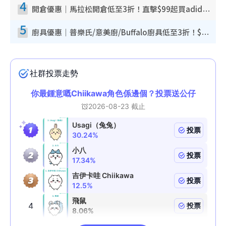
4
開倉優惠｜馬拉松開倉低至3折！直擊$99起買adidas／New Balance／Puma鞋款 STANLEY保溫杯劈價至$119起
5
廚具優惠｜普樂氏/意美廚/Buffalo廚具低至3折！$89起買煎鍋／炒鑊／個人鍋 同場小家電激減至$99起