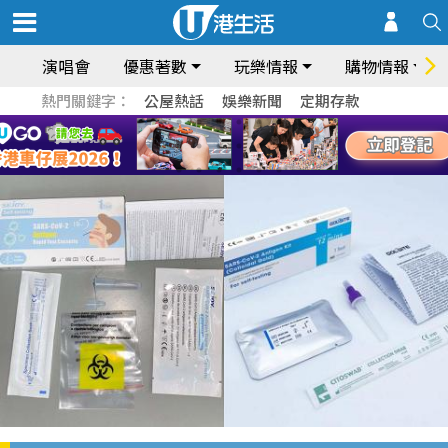
演唱會
優惠著數
玩樂情報
購物情報
熱門關鍵字：
公屋熱話
娛樂新聞
定期存款