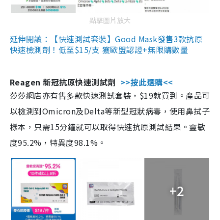
點擊圖片放大
延伸閱讀：【快速測試套裝】Good Mask發售3款抗原
快速檢測劑！低至$15/支 獲歐盟認證+無限購數量
Reagen 新冠抗原快速測試劑
>>按此選購<<
莎莎網店亦有售多款快速測試套裝，$19就買到。產品可
以檢測到Omicron及Delta等新型冠狀病毒，使用鼻拭子
樣本，只需15分鐘就可以取得快速抗原測試結果。靈敏
度95.2%，特異度98.1%。
+2