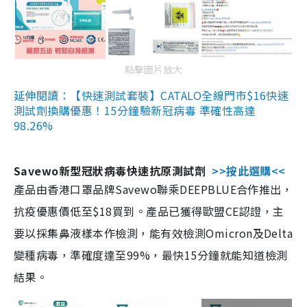
點擊圖片放大
延伸閱讀：【快速測試套裝】CATALO全線門市$16快速
測試劑換購優惠！15分鐘驗新冠病毒 準確性高達
98.26%
Savewo新型冠狀病毒快速抗原測試劑
>>按此選購<<
產品由香港口罩品牌Savewo聯乘DEEPBLUE合作推出，
抗疫優惠價低至$18買到。產品已獲得歐盟CE認證，主
要以採集鼻液樣本作檢測，能有效檢測Omicron及Delta
變種病毒，準確度達至99%，最快15分鐘就能知道檢測
結果。