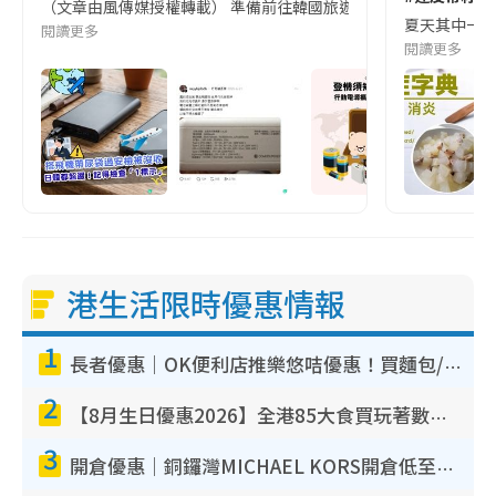
（文章由風傳媒授權轉載） 準備前往韓國旅遊的民眾，近期要特別留
夏天其中一種時
閱讀更多
閱讀更多
港生活限時優惠情報
1
長者優惠｜OK便利店推樂悠咭優惠！買麵包/牛奶/保健品拍卡即減
2
【8月生日優惠2026】全港85大食買玩著數攻略 自助餐/火鍋放題同行免費＋誠品/DONKI送現金券
3
開倉優惠｜銅鑼灣MICHAEL KORS開倉低至17折！直擊$500起買手袋/銀包/鞋款 必買經典Jet Set系列