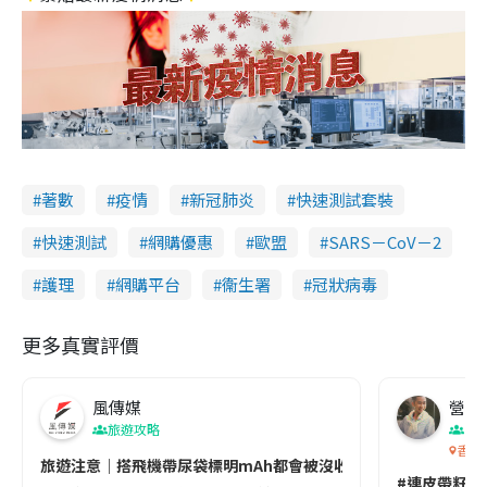
著數
疫情
新冠肺炎
快速測試套裝
快速測試
網購優惠
歐盟
SARS－CoV－2
護理
網購平台
衞生署
冠狀病毒
更多真實評價
風傳媒
營養教
旅遊攻略
生
香港
旅遊注意｜搭飛機帶尿袋標明mAh都會被沒收😱出發前切記檢查「1
#連皮帶籽都