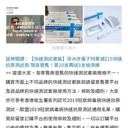
點擊圖片放大
延伸閱讀：【快速測試套裝】深水埗電子特賣城$15快速
抗原測試劑 現貨發售！買10支再送3支檢測棒
<< 提提大家，各零售商發售的快速測試套裝規格不一，
購買市面上不同品牌的快速測試套裝前請留意售賣平台
及該品牌的快速測試套裝使用方法、條款及細則，大家
亦可參考香港衞生署表列認可2019冠狀病毒病快速抗原
測試、歐盟2019冠狀病毒病快速抗原測試通用名單，購
買前留意訂購平台的使用條款及細則，一切以訂購平台
公佈的價錢為準。數量有限，售完即止；所有優惠細則