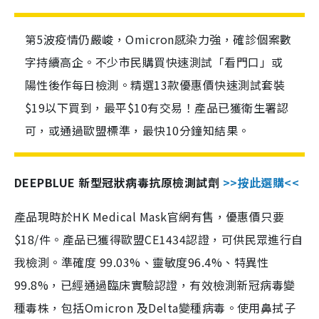
第5波疫情仍嚴峻，Omicron感染力強，確診個案數
字持續高企。不少市民購買快速測試「看門口」或
陽性後作每日檢測。精選13款優惠價快速測試套裝
$19以下買到，最平$10有交易！產品已獲衛生署認
可，或通過歐盟標準，最快10分鐘知結果。
DEEPBLUE 新型冠狀病毒抗原檢測試劑
>>按此選購<<
產品現時於HK Medical Mask官網有售，優惠價只要
$18/件。產品已獲得歐盟CE1434認證，可供民眾進行自
我檢測。準確度 99.03%、靈敏度96.4%、特異性
99.8%，已經通過臨床實驗認證，有效檢測新冠病毒變
種毒株，包括Omicron 及Delta變種病毒。使用鼻拭子