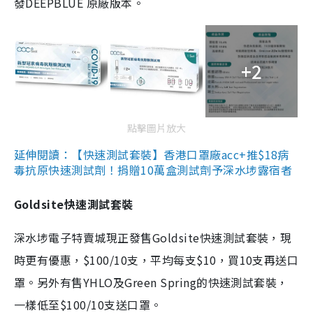
發DEEPBLUE 原廠版本。
+2
點擊圖片放大
延伸閱讀：【快速測試套裝】香港口罩廠acc+推$18病
毒抗原快速測試劑！捐贈10萬盒測試劑予深水埗露宿者
Goldsite快速測試套裝
深水埗電子特賣城現正發售Goldsite快速測試套裝，現
時更有優惠，$100/10支，平均每支$10，買10支再送口
罩。另外有售YHLO及Green Spring的快速測試套裝，
一樣低至$100/10支送口罩。