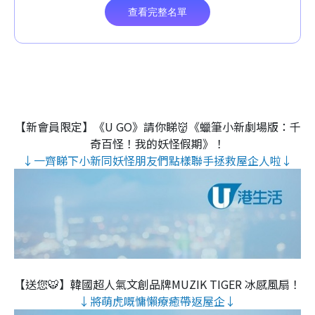
【新會員限定】《U GO》請你睇👹《蠟筆小新劇場版：千
奇百怪！我的妖怪假期》！
↓一齊睇下小新同妖怪朋友們點樣聯手拯救屋企人啦↓
【送您🐯】韓國超人氣文創品牌MUZIK TIGER 冰感風扇！
↓將萌虎嘅慵懶療癒帶返屋企↓