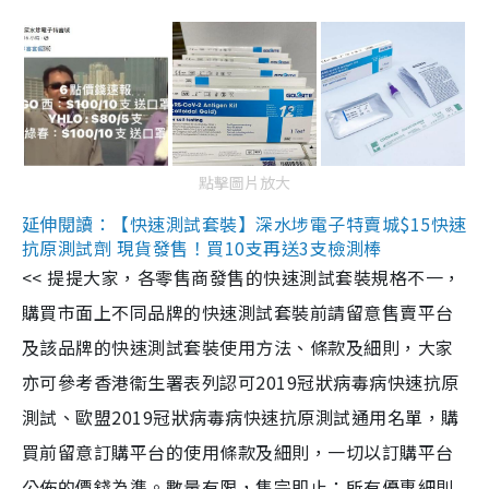
點擊圖片放大
延伸閱讀：【快速測試套裝】深水埗電子特賣城$15快速
抗原測試劑 現貨發售！買10支再送3支檢測棒
<< 提提大家，各零售商發售的快速測試套裝規格不一，
購買市面上不同品牌的快速測試套裝前請留意售賣平台
及該品牌的快速測試套裝使用方法、條款及細則，大家
亦可參考香港衞生署表列認可2019冠狀病毒病快速抗原
測試、歐盟2019冠狀病毒病快速抗原測試通用名單，購
買前留意訂購平台的使用條款及細則，一切以訂購平台
公佈的價錢為準。數量有限，售完即止；所有優惠細則