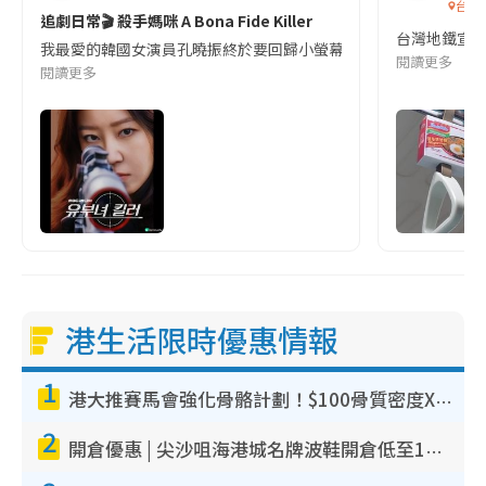
台灣
追劇日常🎬 殺手媽咪 A Bona Fide Killer
台灣地鐵宣
我最愛的韓國女演員孔曉振終於要回歸小螢幕啦!這次的劇本改編自同名
閱讀更多
閱讀更多
港生活限時優惠情報
1
港大推賽馬會強化骨骼計劃！$100骨質密度X光檢查 完成免費運動訓練送超市禮券！附參加資格
2
開倉優惠 | 尖沙咀海港城名牌波鞋開倉低至1折！On鞋$899起／Joy&Peace鞋履$98起