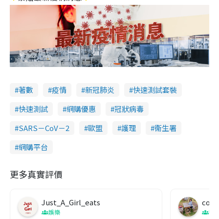
著數
疫情
新冠肺炎
快速測試套裝
快速測試
網購優惠
冠狀病毒
SARS－CoV－2
歐盟
護理
衞生署
網購平台
更多真實評價
Just_A_Girl_eats
co c
娛樂
吹