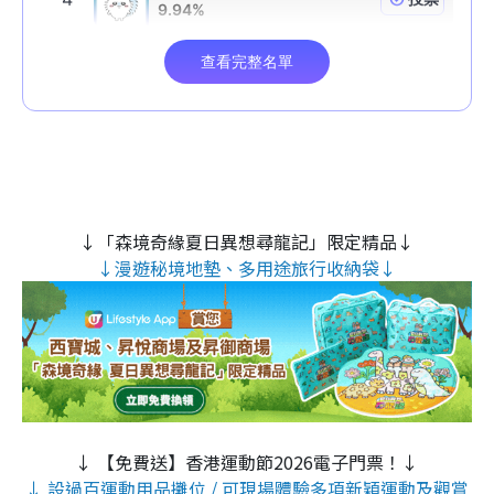
↓「森境奇緣夏日異想尋龍記」限定精品↓
↓漫遊秘境地墊、多用途旅行收納袋↓
↓ 【免費送】香港運動節2026電子門票！↓
↓ 設過百運動用品攤位 / 可現場體驗多項新穎運動及觀賞