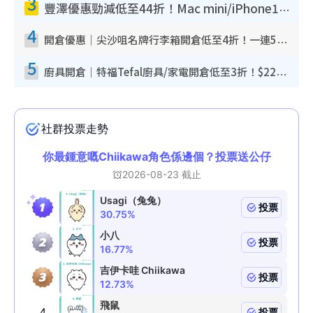
3
豐澤優惠勁減低至44折！Mac mini/iPhone17Pro大減價！廚房家電$220起
4
開倉優惠｜尖沙咀名牌行李箱開倉低至4折！一連5日 American Tourister/ace./Hallmark $200起！
5
廚具開倉｜特福Tefal廚具/家電開倉低至3折！$220起買平底鍋/炒鑊/湯煲！電飯煲/吸塵機/燙斗$418起