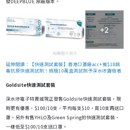
發DEEPBLUE 原廠版本。
+2
點擊圖片放大
延伸閱讀：【快速測試套裝】香港口罩廠acc+推$18病
毒抗原快速測試劑！捐贈10萬盒測試劑予深水埗露宿者
Goldsite快速測試套裝
深水埗電子特賣城現正發售Goldsite快速測試套裝，現
時更有優惠，$100/10支，平均每支$10，買10支再送口
罩。另外有售YHLO及Green Spring的快速測試套裝，
一樣低至$100/10支送口罩。