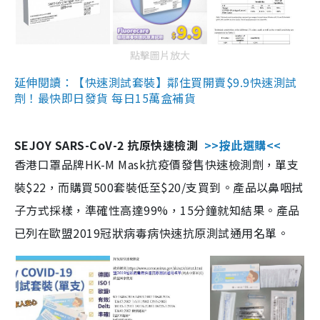
點擊圖片放大
延伸閱讀：【快速測試套裝】鄰住買開賣$9.9快速測試
劑！最快即日發貨 每日15萬盒補貨
SEJOY SARS-CoV-2 抗原快速檢測
>>按此選購<<
香港口罩品牌HK-M Mask抗疫價發售快速檢測劑，單支
裝$22，而購買500套裝低至$20/支買到。產品以鼻咽拭
子方式採樣，準確性高達99%，15分鐘就知結果。產品
已列在歐盟2019冠狀病毒病快速抗原測試通用名單。