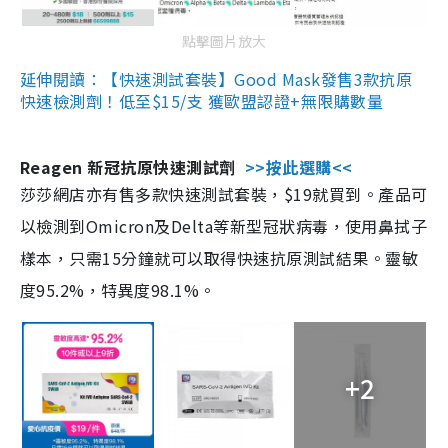
點擊圖片放大
延伸閱讀：【快速測試套裝】Good Mask發售3款抗原
快速檢測劑！低至$15/支 獲歐盟認證+無限購數量
Reagen 新冠抗原快速測試劑
>>按此選購<<
莎莎網店亦有售多款快速測試套裝，$19就買到。產品可
以檢測到Omicron及Delta等新型冠狀病毒，使用鼻拭子
樣本，只需15分鐘就可以取得快速抗原測試結果。靈敏
度95.2%，特異度98.1%。
+2