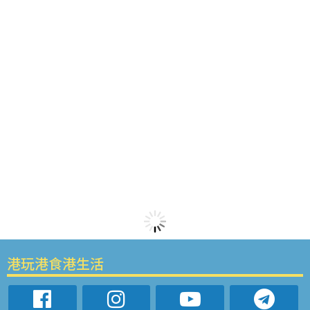
港玩港食港生活