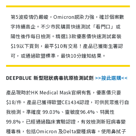
第5波疫情仍嚴峻，Omicron感染力強，確診個案數
字持續高企。不少市民購買快速測試「看門口」或
陽性後作每日檢測。精選13款優惠價快速測試套裝
$19以下買到，最平$10有交易！產品已獲衛生署認
可，或通過歐盟標準，最快10分鐘知結果。
DEEPBLUE 新型冠狀病毒抗原檢測試劑
>>按此選購<<
產品現時於HK Medical Mask官網有售，優惠價只要
$18/件。產品已獲得歐盟CE1434認證，可供民眾進行自
我檢測。準確度 99.03%、靈敏度96.4%、特異性
99.8%，已經通過臨床實驗認證，有效檢測新冠病毒變
種毒株，包括Omicron 及Delta變種病毒。使用鼻拭子