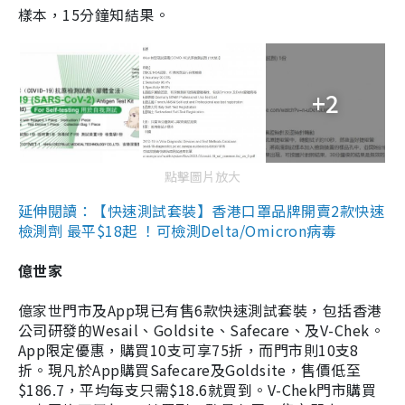
樣本，15分鐘知結果。
+2
點擊圖片放大
延伸閱讀：【快速測試套裝】香港口罩品牌開賣2款快速
檢測劑 最平$18起 ！可檢測Delta/Omicron病毒
億世家
億家世門市及App現已有售6款快速測試套裝，包括香港
公司研發的Wesail、Goldsite、Safecare、及V-Chek。
App限定優惠，購買10支可享75折，而門市則10支8
折。現凡於App購買Safecare及Goldsite，售價低至
$186.7，平均每支只需$18.6就買到。V-Chek門市購買