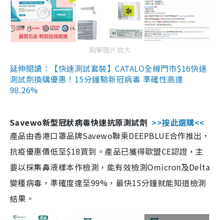
點擊圖片放大
延伸閱讀：【快速測試套裝】CATALO全線門市$16快速
測試劑換購優惠！15分鐘驗新冠病毒 準確性高達
98.26%
Savewo新型冠狀病毒快速抗原測試劑
>>按此選購<<
產品由香港口罩品牌Savewo聯乘DEEPBLUE合作推出，
抗疫優惠價低至$18買到。產品已獲得歐盟CE認證，主
要以採集鼻液樣本作檢測，能有效檢測Omicron及Delta
變種病毒，準確度達至99%，最快15分鐘就能知道檢測
結果。