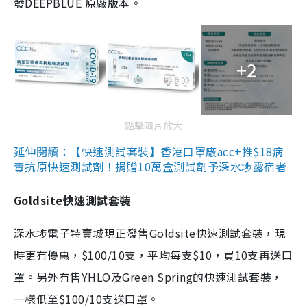
發DEEPBLUE 原廠版本。
+2
點擊圖片放大
延伸閱讀：【快速測試套裝】香港口罩廠acc+推$18病
毒抗原快速測試劑！捐贈10萬盒測試劑予深水埗露宿者
Goldsite快速測試套裝
深水埗電子特賣城現正發售Goldsite快速測試套裝，現
時更有優惠，$100/10支，平均每支$10，買10支再送口
罩。另外有售YHLO及Green Spring的快速測試套裝，
一樣低至$100/10支送口罩。