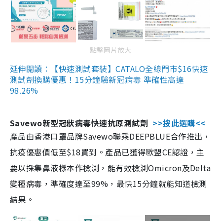
點擊圖片放大
延伸閱讀：【快速測試套裝】CATALO全線門市$16快速
測試劑換購優惠！15分鐘驗新冠病毒 準確性高達
98.26%
Savewo新型冠狀病毒快速抗原測試劑
>>按此選購<<
產品由香港口罩品牌Savewo聯乘DEEPBLUE合作推出，
抗疫優惠價低至$18買到。產品已獲得歐盟CE認證，主
要以採集鼻液樣本作檢測，能有效檢測Omicron及Delta
變種病毒，準確度達至99%，最快15分鐘就能知道檢測
結果。