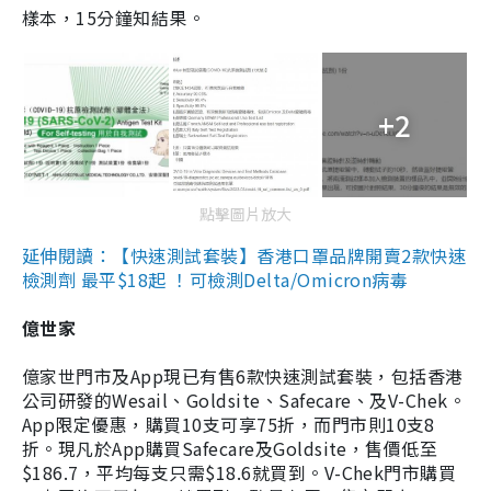
樣本，15分鐘知結果。
+2
點擊圖片放大
延伸閱讀：【快速測試套裝】香港口罩品牌開賣2款快速
檢測劑 最平$18起 ！可檢測Delta/Omicron病毒
億世家
億家世門市及App現已有售6款快速測試套裝，包括香港
公司研發的Wesail、Goldsite、Safecare、及V-Chek。
App限定優惠，購買10支可享75折，而門市則10支8
折。現凡於App購買Safecare及Goldsite，售價低至
$186.7，平均每支只需$18.6就買到。V-Chek門市購買