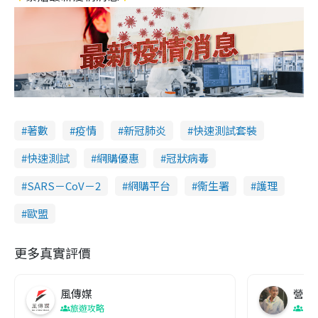
著數
疫情
新冠肺炎
快速測試套裝
快速測試
網購優惠
冠狀病毒
SARS－CoV－2
網購平台
衞生署
護理
歐盟
更多真實評價
風傳媒
營養教
旅遊攻略
生