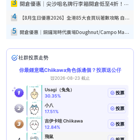
3
開倉優惠｜尖沙咀名牌行李箱開倉低至4折！一連5日 American Tourister/ace./Hallmark $200起！
4
【8月生日優惠2026】全港85大食買玩著數攻略 自助餐/火鍋放題同行免費＋誠品/DONKI送現金券
5
開倉優惠｜銅鑼灣時代廣場Doughnut/Campo Marzio開倉低至1折！背囊、書包、手袋劈價$200起