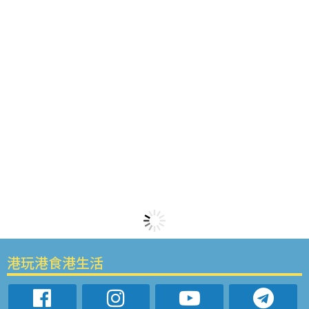
港玩港食港生活