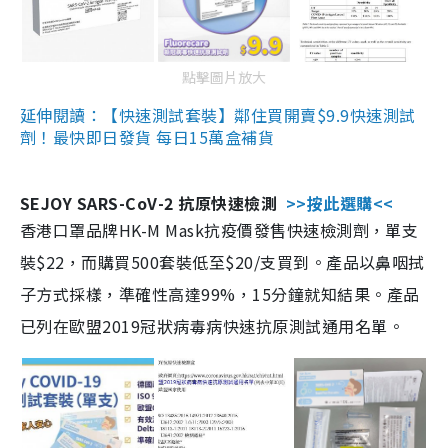
點擊圖片放大
延伸閱讀：【快速測試套裝】鄰住買開賣$9.9快速測試
劑！最快即日發貨 每日15萬盒補貨
SEJOY SARS-CoV-2 抗原快速檢測
>>按此選購<<
香港口罩品牌HK-M Mask抗疫價發售快速檢測劑，單支
裝$22，而購買500套裝低至$20/支買到。產品以鼻咽拭
子方式採樣，準確性高達99%，15分鐘就知結果。產品
已列在歐盟2019冠狀病毒病快速抗原測試通用名單。