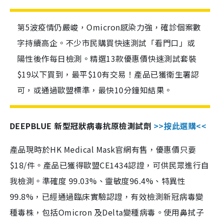
第5波疫情仍嚴峻，Omicron感染力強，確診個案數
字持續高企。不少市民購買快速測試「看門口」或
陽性後作每日檢測。精選13款優惠價快速測試套裝
$19以下買到，最平$10有交易！產品已獲衛生署認
可，或通過歐盟標準，最快10分鐘知結果。
DEEPBLUE 新型冠狀病毒抗原檢測試劑
>>按此選購<<
產品現時於HK Medical Mask官網有售，優惠價只要
$18/件。產品已獲得歐盟CE1434認證，可供民眾進行自
我檢測。準確度 99.03%、靈敏度96.4%、特異性
99.8%，已經通過臨床實驗認證，有效檢測新冠病毒變
種毒株，包括Omicron 及Delta變種病毒。使用鼻拭子