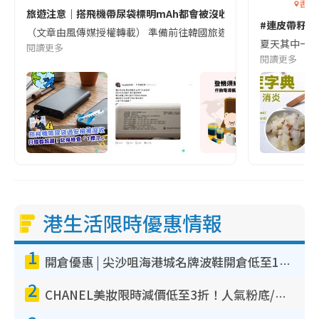
香港
旅遊注意｜搭飛機帶尿袋標明mAh都會被沒收😱出發前切記檢查「1
#連皮帶籽都
（文章由風傳媒授權轉載） 準備前往韓國旅遊的民眾，近期要特別留
夏天其中一種時
閱讀更多
閱讀更多
港生活限時優惠情報
1
開倉優惠 | 尖沙咀海港城名牌波鞋開倉低至1折！On鞋$899起／Joy&Peace鞋履$98起
2
CHANEL美妝限時減價低至3折！人氣粉底/唇膏/精華液低至$275！COCO香水都有平