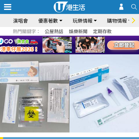
演唱會
優惠著數
玩樂情報
購物情報
熱門關鍵字：
公屋熱話
娛樂新聞
定期存款