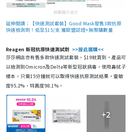
點擊圖片放大
延伸閱讀：【快速測試套裝】Good Mask發售3款抗原
快速檢測劑！低至$15/支 獲歐盟認證+無限購數量
Reagen 新冠抗原快速測試劑
>>按此選購<<
莎莎網店亦有售多款快速測試套裝，$19就買到。產品可
以檢測到Omicron及Delta等新型冠狀病毒，使用鼻拭子
樣本，只需15分鐘就可以取得快速抗原測試結果。靈敏
度95.2%，特異度98.1%。
+2