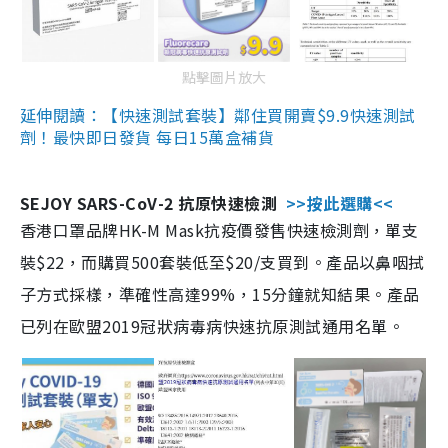
點擊圖片放大
延伸閱讀：【快速測試套裝】鄰住買開賣$9.9快速測試
劑！最快即日發貨 每日15萬盒補貨
SEJOY SARS-CoV-2 抗原快速檢測
>>按此選購<<
香港口罩品牌HK-M Mask抗疫價發售快速檢測劑，單支
裝$22，而購買500套裝低至$20/支買到。產品以鼻咽拭
子方式採樣，準確性高達99%，15分鐘就知結果。產品
已列在歐盟2019冠狀病毒病快速抗原測試通用名單。