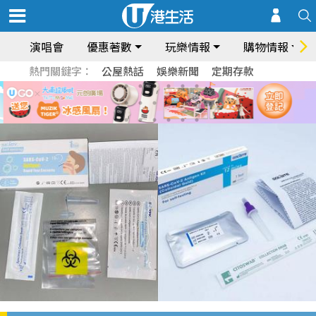
演唱會
優惠著數
玩樂情報
購物情報
熱門關鍵字：
公屋熱話
娛樂新聞
定期存款