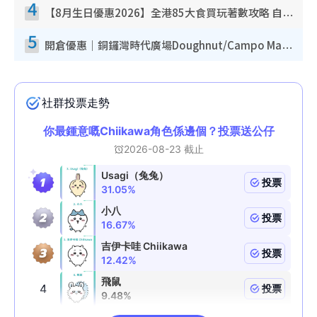
4
【8月生日優惠2026】全港85大食買玩著數攻略 自助餐/火鍋放題同行免費＋誠品/DONKI送現金券
5
開倉優惠｜銅鑼灣時代廣場Doughnut/Campo Marzio開倉低至1折！背囊、書包、手袋劈價$200起