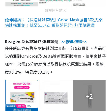
點擊圖片放大
延伸閱讀：【快速測試套裝】Good Mask發售3款抗原
快速檢測劑！低至$15/支 獲歐盟認證+無限購數量
Reagen 新冠抗原快速測試劑
>>按此選購<<
莎莎網店亦有售多款快速測試套裝，$19就買到。產品可
以檢測到Omicron及Delta等新型冠狀病毒，使用鼻拭子
樣本，只需15分鐘就可以取得快速抗原測試結果。靈敏
度95.2%，特異度98.1%。
+2