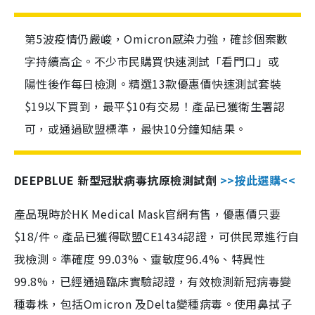
第5波疫情仍嚴峻，Omicron感染力強，確診個案數
字持續高企。不少市民購買快速測試「看門口」或
陽性後作每日檢測。精選13款優惠價快速測試套裝
$19以下買到，最平$10有交易！產品已獲衛生署認
可，或通過歐盟標準，最快10分鐘知結果。
DEEPBLUE 新型冠狀病毒抗原檢測試劑
>>按此選購<<
產品現時於HK Medical Mask官網有售，優惠價只要
$18/件。產品已獲得歐盟CE1434認證，可供民眾進行自
我檢測。準確度 99.03%、靈敏度96.4%、特異性
99.8%，已經通過臨床實驗認證，有效檢測新冠病毒變
種毒株，包括Omicron 及Delta變種病毒。使用鼻拭子