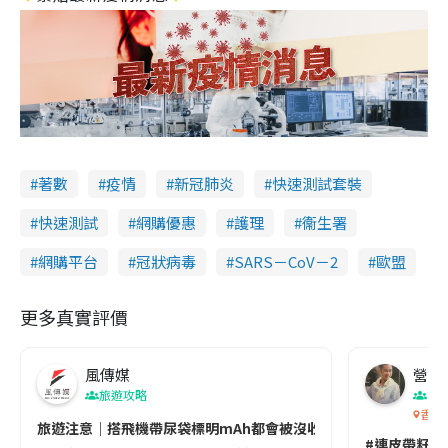
著數
疫情
新冠肺炎
快速測試套裝
快速測試
網購優惠
護理
衞生署
網購平台
冠狀病毒
SARS－CoV－2
歐盟
更多真實評價
風傳媒
營養教
旅遊攻略
生
香港
旅遊注意｜搭飛機帶尿袋標明mAh都會被沒收😱出發前切記檢查「1
#連皮帶籽都