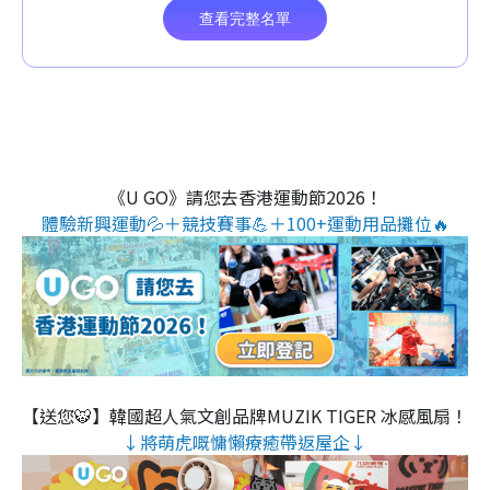
《U GO》請您去香港運動節2026！
體驗新興運動💦＋競技賽事💪＋100+運動用品攤位🔥
【送您🐯】韓國超人氣文創品牌MUZIK TIGER 冰感風扇！
↓將萌虎嘅慵懶療癒帶返屋企↓