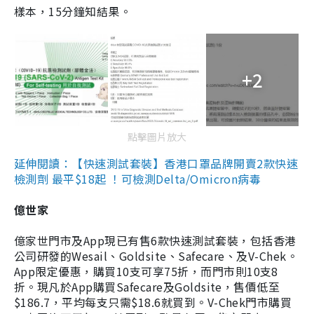
樣本，15分鐘知結果。
+2
點擊圖片放大
延伸閱讀：【快速測試套裝】香港口罩品牌開賣2款快速
檢測劑 最平$18起 ！可檢測Delta/Omicron病毒
億世家
億家世門市及App現已有售6款快速測試套裝，包括香港
公司研發的Wesail、Goldsite、Safecare、及V-Chek。
App限定優惠，購買10支可享75折，而門市則10支8
折。現凡於App購買Safecare及Goldsite，售價低至
$186.7，平均每支只需$18.6就買到。V-Chek門市購買