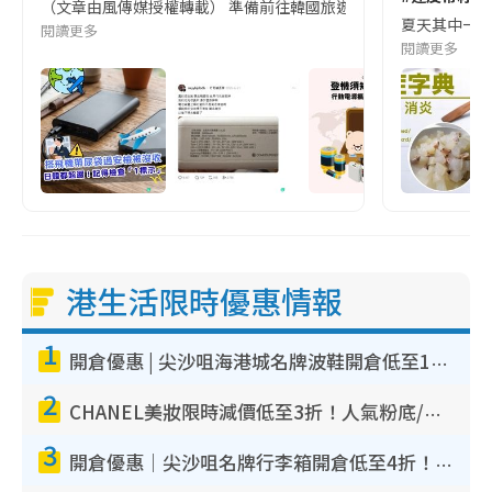
（文章由風傳媒授權轉載） 準備前往韓國旅遊的民眾，近期要特別留
夏天其中一種時
閱讀更多
閱讀更多
港生活限時優惠情報
1
開倉優惠 | 尖沙咀海港城名牌波鞋開倉低至1折！On鞋$899起／Joy&Peace鞋履$98起
2
CHANEL美妝限時減價低至3折！人氣粉底/唇膏/精華液低至$275！COCO香水都有平
3
開倉優惠｜尖沙咀名牌行李箱開倉低至4折！一連5日 American Tourister/ace./Hallmark $200起！