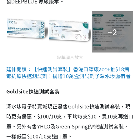
發DEEPBLUE 原廠版本。
+2
點擊圖片放大
延伸閱讀：【快速測試套裝】香港口罩廠acc+推$18病
毒抗原快速測試劑！捐贈10萬盒測試劑予深水埗露宿者
Goldsite快速測試套裝
深水埗電子特賣城現正發售Goldsite快速測試套裝，現
時更有優惠，$100/10支，平均每支$10，買10支再送口
罩。另外有售YHLO及Green Spring的快速測試套裝，
一樣低至$100/10支送口罩。