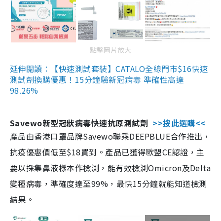
點擊圖片放大
延伸閱讀：【快速測試套裝】CATALO全線門市$16快速
測試劑換購優惠！15分鐘驗新冠病毒 準確性高達
98.26%
Savewo新型冠狀病毒快速抗原測試劑
>>按此選購<<
產品由香港口罩品牌Savewo聯乘DEEPBLUE合作推出，
抗疫優惠價低至$18買到。產品已獲得歐盟CE認證，主
要以採集鼻液樣本作檢測，能有效檢測Omicron及Delta
變種病毒，準確度達至99%，最快15分鐘就能知道檢測
結果。