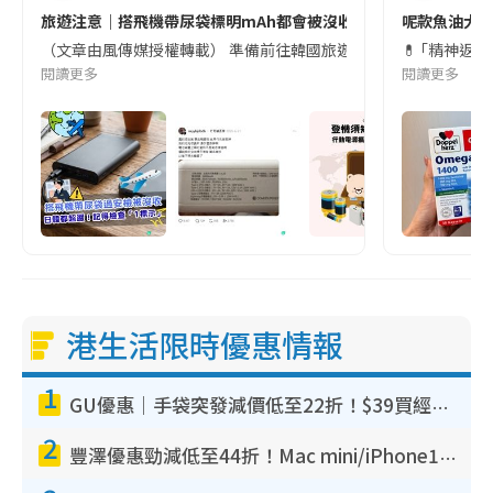
旅遊注意｜搭飛機帶尿袋標明mAh都會被沒收😱出發前切記檢查「1
呢款魚油大家
（文章由風傳媒授權轉載） 準備前往韓國旅遊的民眾，近期要特別留
💊 ｢精神返
閱讀更多
閱讀更多
港生活限時優惠情報
1
GU優惠｜手袋突發減價低至22折！$39買經典波士頓包/餃子袋！飾物同步減價$29起！
2
豐澤優惠勁減低至44折！Mac mini/iPhone17Pro大減價！廚房家電$220起