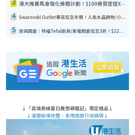
3
港大推賽馬會強化骨骼計劃！$100骨質密度X光檢查 完成免費運動訓練送超市禮券！附參加資格
4
Swarovski Outlet專區低至半價！人氣水晶飾物/小擺設$138起！迪士尼款/水晶高跟鞋都有平
5
廚具開倉｜特福Tefal廚具/家電開倉低至3折！$220起買平底鍋/炒鑊/湯煲！電飯煲/吸塵機/燙斗$418起
↓「森境奇緣夏日異想尋龍記」限定精品↓
↓漫遊秘境地墊、多用途旅行收納袋↓