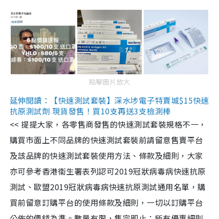
點擊圖片放大
延伸閱讀：【快速測試套裝】深水埗電子特賣城$15快速
抗原測試劑 現貨發售！買10支再送3支檢測棒
<< 提提大家，各零售商發售的快速測試套裝規格不一，
購買市面上不同品牌的快速測試套裝前請留意售賣平台
及該品牌的快速測試套裝使用方法、條款及細則，大家
亦可參考香港衞生署表列認可2019冠狀病毒病快速抗原
測試、歐盟2019冠狀病毒病快速抗原測試通用名單，購
買前留意訂購平台的使用條款及細則，一切以訂購平台
公佈的價錢為準。數量有限，售完即止；所有優惠細則