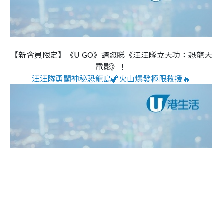
【新會員限定】《U GO》請您睇《汪汪隊立大功：恐龍大
電影》！
汪汪隊勇闖神秘恐龍島🦖火山爆發極限救援🔥