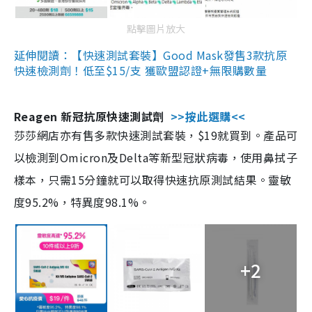
點擊圖片放大
延伸閱讀：【快速測試套裝】Good Mask發售3款抗原
快速檢測劑！低至$15/支 獲歐盟認證+無限購數量
Reagen 新冠抗原快速測試劑
>>按此選購<<
莎莎網店亦有售多款快速測試套裝，$19就買到。產品可
以檢測到Omicron及Delta等新型冠狀病毒，使用鼻拭子
樣本，只需15分鐘就可以取得快速抗原測試結果。靈敏
度95.2%，特異度98.1%。
+2