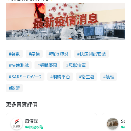
著數
疫情
新冠肺炎
快速測試套裝
快速測試
網購優惠
冠狀病毒
SARS－CoV－2
網購平台
衞生署
護理
歐盟
更多真實評價
風傳媒
Soul
旅遊攻略
生