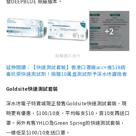
發DEEPBLUE 原廠版本。
+2
點擊圖片放大
延伸閱讀：【快速測試套裝】香港口罩廠acc+推$18病
毒抗原快速測試劑！捐贈10萬盒測試劑予深水埗露宿者
Goldsite快速測試套裝
深水埗電子特賣城現正發售Goldsite快速測試套裝，現
時更有優惠，$100/10支，平均每支$10，買10支再送口
罩。另外有售YHLO及Green Spring的快速測試套裝，
一樣低至$100/10支送口罩。