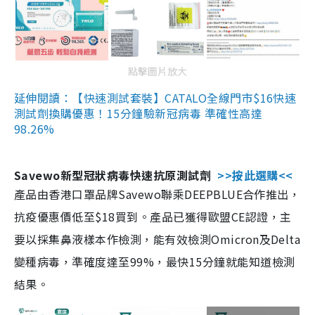
點擊圖片放大
延伸閱讀：【快速測試套裝】CATALO全線門市$16快速
測試劑換購優惠！15分鐘驗新冠病毒 準確性高達
98.26%
Savewo新型冠狀病毒快速抗原測試劑
>>按此選購<<
產品由香港口罩品牌Savewo聯乘DEEPBLUE合作推出，
抗疫優惠價低至$18買到。產品已獲得歐盟CE認證，主
要以採集鼻液樣本作檢測，能有效檢測Omicron及Delta
變種病毒，準確度達至99%，最快15分鐘就能知道檢測
結果。