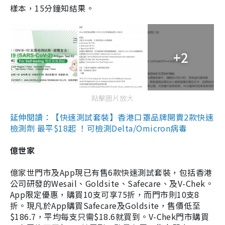
樣本，15分鐘知結果。
+2
點擊圖片放大
延伸閱讀：【快速測試套裝】香港口罩品牌開賣2款快速
檢測劑 最平$18起 ！可檢測Delta/Omicron病毒
億世家
億家世門市及App現已有售6款快速測試套裝，包括香港
公司研發的Wesail、Goldsite、Safecare、及V-Chek。
App限定優惠，購買10支可享75折，而門市則10支8
折。現凡於App購買Safecare及Goldsite，售價低至
$186.7，平均每支只需$18.6就買到。V-Chek門市購買