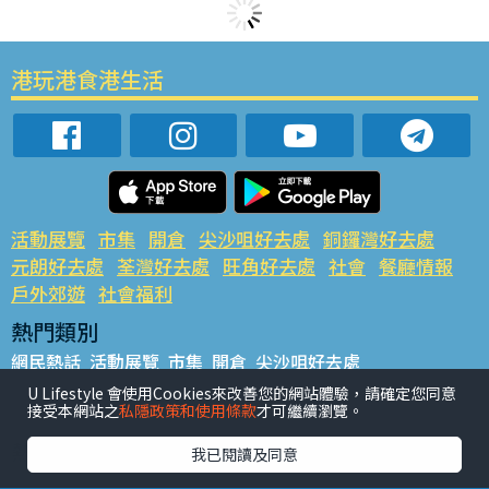
港玩港食港生活
活動展覽
市集
開倉
尖沙咀好去處
銅鑼灣好去處
元朗好去處
荃灣好去處
旺角好去處
社會
餐廳情報
戶外郊遊
社會福利
熱門類別
網民熱話
活動展覽
市集
開倉
尖沙咀好去處
銅鑼灣好去處
元朗好去處
荃灣好去處
旺角好去處
社會
U Lifestyle 會使用Cookies來改善您的網站體驗，請確定您同意
接受本網站之
私隱政策和使用條款
才可繼續瀏覽。
餐廳情報
戶外郊遊
熱門標籤
我已閱讀及同意
#UGO搵好去處
#人氣活動推介
#美食社群熱話