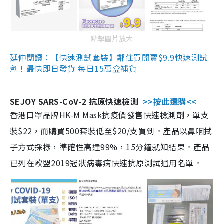
點擊圖片放大
延伸閱讀：【快速測試套裝】鄰住買開賣$9.9快速測試
劑！最快即日發貨 每日15萬盒補貨
SEJOY SARS-CoV-2 抗原快速檢測
>>按此選購<<
香港口罩品牌HK-M Mask抗疫價發售快速檢測劑，單支
裝$22，而購買500套裝低至$20/支買到。產品以鼻咽拭
子方式採樣，準確性高達99%，15分鐘就知結果。產品
已列在歐盟2019冠狀病毒病快速抗原測試通用名單。