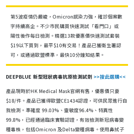
第5波疫情仍嚴峻，Omicron感染力強，確診個案數
字持續高企。不少市民購買快速測試「看門口」或
陽性後作每日檢測。精選13款優惠價快速測試套裝
$19以下買到，最平$10有交易！產品已獲衛生署認
可，或通過歐盟標準，最快10分鐘知結果。
DEEPBLUE 新型冠狀病毒抗原檢測試劑
>>按此選購<<
產品現時於HK Medical Mask官網有售，優惠價只要
$18/件。產品已獲得歐盟CE1434認證，可供民眾進行自
我檢測。準確度 99.03%、靈敏度96.4%、特異性
99.8%，已經通過臨床實驗認證，有效檢測新冠病毒變
種毒株，包括Omicron 及Delta變種病毒。使用鼻拭子