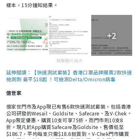
樣本，15分鐘知結果。
+2
點擊圖片放大
延伸閱讀：【快速測試套裝】香港口罩品牌開賣2款快速
檢測劑 最平$18起 ！可檢測Delta/Omicron病毒
億世家
億家世門市及App現已有售6款快速測試套裝，包括香港
公司研發的Wesail、Goldsite、Safecare、及V-Chek。
App限定優惠，購買10支可享75折，而門市則10支8
折。現凡於App購買Safecare及Goldsite，售價低至
$186.7，平均每支只需$18.6就買到。V-Chek門市購買