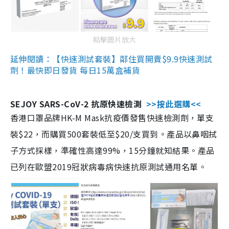
點擊圖片放大
延伸閱讀：【快速測試套裝】鄰住買開賣$9.9快速測試
劑！最快即日發貨 每日15萬盒補貨
SEJOY SARS-CoV-2 抗原快速檢測
>>按此選購<<
香港口罩品牌HK-M Mask抗疫價發售快速檢測劑，單支
裝$22，而購買500套裝低至$20/支買到。產品以鼻咽拭
子方式採樣，準確性高達99%，15分鐘就知結果。產品
已列在歐盟2019冠狀病毒病快速抗原測試通用名單。