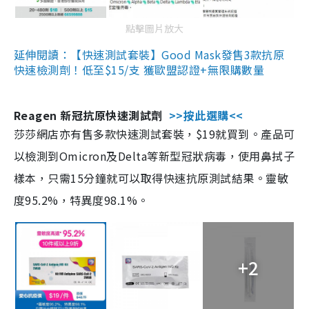
點擊圖片放大
延伸閱讀：【快速測試套裝】Good Mask發售3款抗原
快速檢測劑！低至$15/支 獲歐盟認證+無限購數量
Reagen 新冠抗原快速測試劑
>>按此選購<<
莎莎網店亦有售多款快速測試套裝，$19就買到。產品可
以檢測到Omicron及Delta等新型冠狀病毒，使用鼻拭子
樣本，只需15分鐘就可以取得快速抗原測試結果。靈敏
度95.2%，特異度98.1%。
+2