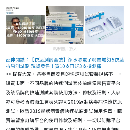
點擊圖片放大
延伸閱讀：【快速測試套裝】深水埗電子特賣城$15快速
抗原測試劑 現貨發售！買10支再送3支檢測棒
<< 提提大家，各零售商發售的快速測試套裝規格不一，
購買市面上不同品牌的快速測試套裝前請留意售賣平台
及該品牌的快速測試套裝使用方法、條款及細則，大家
亦可參考香港衞生署表列認可2019冠狀病毒病快速抗原
測試、歐盟2019冠狀病毒病快速抗原測試通用名單，購
買前留意訂購平台的使用條款及細則，一切以訂購平台
公佈的價錢為準。數量有限，售完即止；所有優惠細則