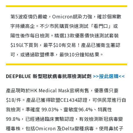
第5波疫情仍嚴峻，Omicron感染力強，確診個案數
字持續高企。不少市民購買快速測試「看門口」或
陽性後作每日檢測。精選13款優惠價快速測試套裝
$19以下買到，最平$10有交易！產品已獲衛生署認
可，或通過歐盟標準，最快10分鐘知結果。
DEEPBLUE 新型冠狀病毒抗原檢測試劑
>>按此選購<<
產品現時於HK Medical Mask官網有售，優惠價只要
$18/件。產品已獲得歐盟CE1434認證，可供民眾進行自
我檢測。準確度 99.03%、靈敏度96.4%、特異性
99.8%，已經通過臨床實驗認證，有效檢測新冠病毒變
種毒株，包括Omicron 及Delta變種病毒。使用鼻拭子