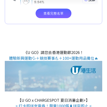
《U GO》請您去香港運動節2026！
體驗新興運動💦＋競技賽事💪＋100+運動用品攤位🔥
【U GO x CHARGESPOT 夏日消暑企劃⚡】
> 打卡即送充電券！限量1000張🔋送完即止 <