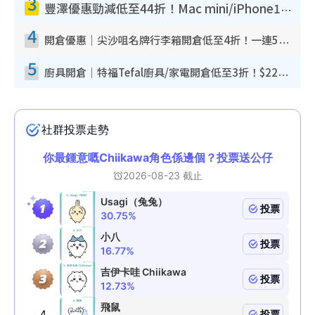
3
豐澤優惠勁減低至44折！Mac mini/iPhone17Pro大減價！廚房家電$220起
4
開倉優惠｜尖沙咀名牌行李箱開倉低至4折！一連5日 American Tourister/ace./Hallmark $200起！
5
廚具開倉｜特福Tefal廚具/家電開倉低至3折！$220起買平底鍋/炒鑊/湯煲！電飯煲/吸塵機/燙斗$418起