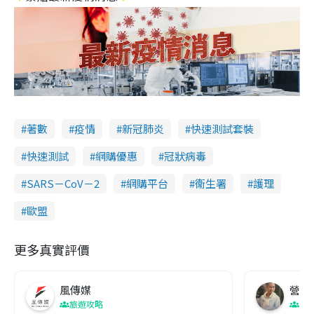
著數
疫情
新冠肺炎
快速測試套裝
快速測試
網購優惠
冠狀病毒
SARS－CoV－2
網購平台
衞生署
護理
歐盟
更多真實評價
風傳媒
營養教
旅遊攻略
生