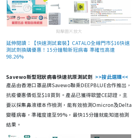
點擊圖片放大
延伸閱讀：【快速測試套裝】CATALO全線門市$16快速
測試劑換購優惠！15分鐘驗新冠病毒 準確性高達
98.26%
Savewo新型冠狀病毒快速抗原測試劑
>>按此選購<<
產品由香港口罩品牌Savewo聯乘DEEPBLUE合作推出，
抗疫優惠價低至$18買到。產品已獲得歐盟CE認證，主
要以採集鼻液樣本作檢測，能有效檢測Omicron及Delta
變種病毒，準確度達至99%，最快15分鐘就能知道檢測
結果。