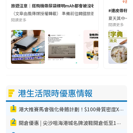
香港
旅遊注意｜搭飛機帶尿袋標明mAh都會被沒收😱出發前切記檢查「1
#連皮帶籽都
（文章由風傳媒授權轉載） 準備前往韓國旅遊的民眾，近期要特別留
夏天其中一種時
閱讀更多
閱讀更多
港生活限時優惠情報
1
港大推賽馬會強化骨骼計劃！$100骨質密度X光檢查 完成免費運動訓練送超市禮券！附參加資格
2
開倉優惠 | 尖沙咀海港城名牌波鞋開倉低至1折！On鞋$899起／Joy&Peace鞋履$98起