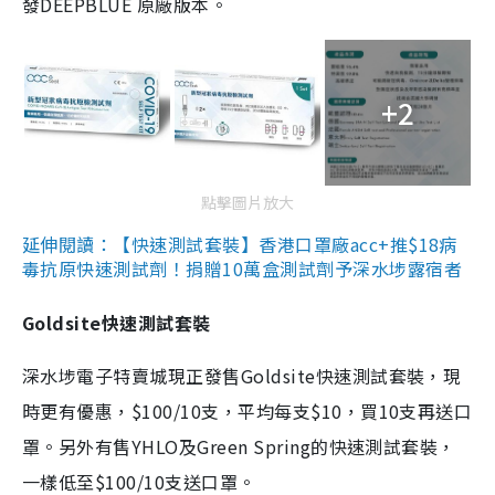
發DEEPBLUE 原廠版本。
+2
點擊圖片放大
延伸閱讀：【快速測試套裝】香港口罩廠acc+推$18病
毒抗原快速測試劑！捐贈10萬盒測試劑予深水埗露宿者
Goldsite快速測試套裝
深水埗電子特賣城現正發售Goldsite快速測試套裝，現
時更有優惠，$100/10支，平均每支$10，買10支再送口
罩。另外有售YHLO及Green Spring的快速測試套裝，
一樣低至$100/10支送口罩。